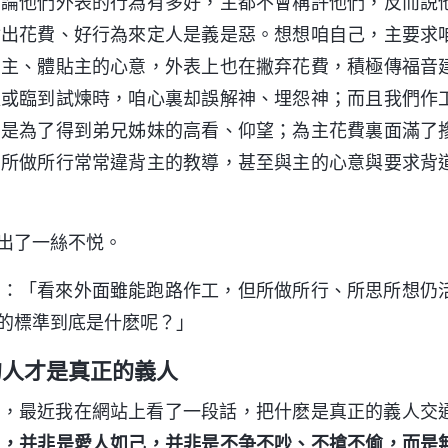
無論他們外表的行為有多好，主都不會稱許他們，反而説
付出花費、好行為來定人是義是惡。想想咱自己，主要求
愛主、體貼主的心意，外表上也在撇弃花費，積極傳福音
處或臨到試煉時，咱心裏却誤解神、埋怨神；而且我們作
，是為了得到弟兄姊妹的高看、仰望；為主花費裏面滿了
的所做所行常常違背主的教導，甚至與主的心意與要求背
出了一絲不悦。
説：「看來外面雖能跑路作工，但所做所行、所思所想仍
的標準到底是什麽呢？」
的人才是真正的義人
子，最近我在網站上看了一段話，把什麽是真正的義人交
人，并非是愛人如己，并非是不争不吵、不搶不偷，而是