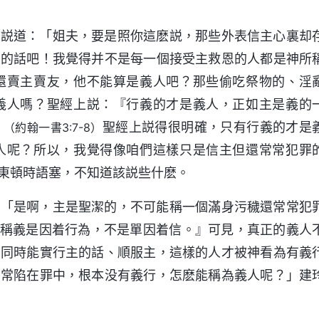
着説道：「姐夫，要是照你這麽説，那些外表信主心裏却
主的話吧！我覺得并不是每一個接受主救恩的人都是神所
還賣主賣友，他不能算是義人吧？那些偷吃祭物的、淫
義人嗎？聖經上説：『行義的才是義人，正如主是義的
』
聖經上説得很明確，只有行義的才是
（約翰一書3:7-8）
人呢？所以，我覺得像咱們這樣只是信主但還常常犯罪
東頓時語塞，不知道該説些什麽。
：「是啊，主是聖潔的，不可能稱一個滿身污穢還常常犯
人稱義是因着行為，不是單因着信。』可見，真正的義人
的同時能實行主的話、順服主，這樣的人才被神看為有義
常常陷在罪中，根本没有義行，怎麽能稱為義人呢？」建