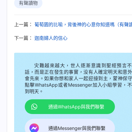
有聲讀物
意，敬畏神遠離惡，達到滿足神的心意才能被神
主！我現在才明白，看人能否被稱為義得看人能
有能為神站住見證滿足神的人才是神眼中的義人。
上一篇：
葡萄園的比喻，背後神的心意你知道嗎（有聲
建陽一邊點頭一邊放下手中的水杯，高興地
下一篇：
迦南婦人的信心
外表有了一些好的行為，但心裏對主還没有真實
義。主耶穌也説過：『
那時，義人在他們父的國
義人所行的都是能够榮耀主、見
（馬太福音13:43）
灾難越來越大，世人逐漸意識到聖經預言不
話，而是正在發生的事實，没有人確定明天和意
往主的道上追求啊！」林薇笑着説：「是啊！」
會先來。如果你想和家人一起迎接到主，蒙神保
點擊WhatsApp或者Messenger加入小組學習，
坐在一旁的向東看到林薇三人高興的樣子，
到明天。
頭繼續喝水。
通過WhatsApp與我們聯繫
怎
剛才的交通雖然讓林薇收穫不少，但同時也
通過Messenger與我們聯繫