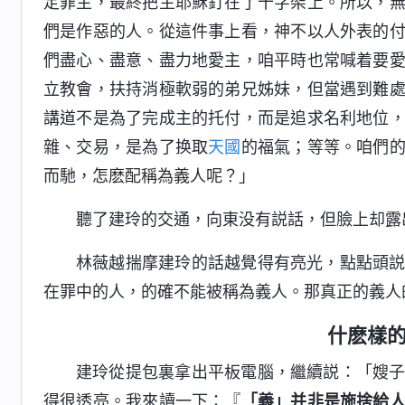
定罪主，最終把主耶穌釘在了十字架上。所以，
們是作惡的人。從這件事上看，神不以人外表的
們盡心、盡意、盡力地愛主，咱平時也常喊着要
立教會，扶持消極軟弱的弟兄姊妹，但當遇到難
講道不是為了完成主的托付，而是追求名利地位
雜、交易，是為了换取
天國
的福氣；等等。咱們
而馳，怎麽配稱為義人呢？」
聽了建玲的交通，向東没有説話，但臉上却露
林薇越揣摩建玲的話越覺得有亮光，點點頭
在罪中的人，的確不能被稱為義人。那真正的義人
什麽樣
建玲從提包裏拿出平板電腦，繼續説：「嫂
得很透亮。我來讀一下：『
「義」并非是施捨給