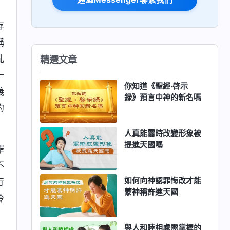
存
稱
亂
精選文章
一
你知道《聖經·啓示
義
録》預言中神的新名嗎
的
人真能霎時改變形象被
提進天國嗎
罪
不
如何向神認罪悔改才能
行
蒙神稱許進天國
玲
與人和睦相處需掌握的