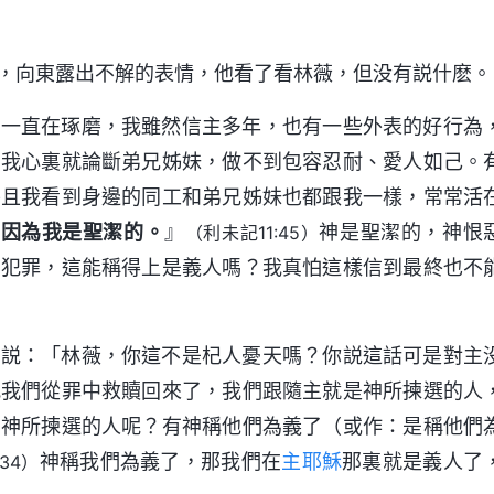
，向東露出不解的表情，他看了看林薇，但没有説什麽。
就一直在琢磨，我雖然信主多年，也有一些外表的好行為
，我心裏就論斷弟兄姊妹，做不到包容忍耐、愛人如己。
并且我看到身邊的同工和弟兄姊妹也都跟我一樣，常常活
，因為我是聖潔的。
』
神是聖潔的，神恨
（利未記11:45）
常犯罪，這能稱得上是義人嗎？我真怕這樣信到最終也不
，説：「林薇，你這不是杞人憂天嗎？你説這話可是對主
把我們從罪中救贖回來了，我們跟隨主就是神所揀選的人
告神所揀選的人呢？有神稱他們為義了（或作：是稱他們
神稱我們為義了，那我們在
主耶穌
那裏就是義人了
34）