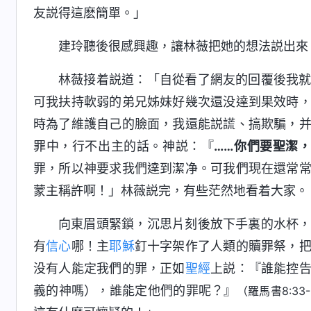
友説得這麽簡單。」
建玲聽後很感興趣，讓林薇把她的想法説出來
林薇接着説道：「自從看了網友的回覆後我
可我扶持軟弱的弟兄姊妹好幾次還没達到果效時
時為了維護自己的臉面，我還能説謊、搞欺騙，
罪中，行不出主的話。神説：『
……你們要聖潔
罪，所以神要求我們達到潔净。可我們現在還常
蒙主稱許啊！」林薇説完，有些茫然地看着大家。
向東眉頭緊鎖，沉思片刻後放下手裏的水杯
有
信心
哪！主
耶穌
釘十字架作了人類的贖罪祭，
没有人能定我們的罪，正如
聖經
上説：『誰能控
義的神嗎），誰能定他們的罪呢？』
（羅馬書8:33-