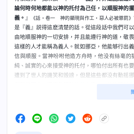
論何時何地都能以神的托付為己任，以順服神的
義。
』
《話・卷一 神的顯現與作工・惡人必被懲罰》
是『義』説得這麽清楚的話。從這段話中我們可
由地順服神的一切安排，并且能遵行神的道，敬
這樣的人才能稱為義人。就如挪亞，他能够行出
信與順服。當神吩咐他造方舟時，他没有絲毫的
純、誠實的心來接受神的托付，哪怕付出所有也
遭到了世人的譏笑和毁謗，但是這些都没有動摇
剩存了下來。挪亞能體貼神的心意，以神的托付
羊被擄，僕婢被殺，兒女死亡，自己全身長毒瘡
要順服神的擺布安排，最終為神站住了見證。因
全人。」
聽了建玲的交通，林薇心裏一下子敞亮了許