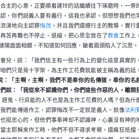
符合主的心意，正要順着建玲的話繼續往下琢磨時，一旁
否認，你們説義人要有義行，這我也承認。但想想我們也
哭流涕地向主認罪
悔改
，并且我們還遵行主的教導，實行
，再苦再難也不停止、退縮，把心思全放在了
教會
工作上
建陽面面相覷，不知道如何回應，皺着眉頭陷入了沉思。
一會兒，説：「我們信主有一些行為上的變化這是真實的
果咱們只是背十字架、為主作工花費就能被主稱為義的話
説：「主啊，主啊，我們不是奉你的名傳道，奉你的名
他們説：「我從來不認識你們，你們這些作惡的人，離開
、趕鬼、行异能的人不也是為主作工花費的人嗎？但為什
，我們能傳道作工、認罪悔改不一定就是義人。就像
法利
看也挺忠心的，但他們事奉神却不認識神，心裏没有神的
，當主耶穌來作工時，他們不但不尋求考察，還瘋狂抵擋