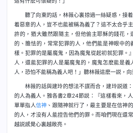
這有什麽可懷疑的！」
聽了向東的話，林薇心裏掠過一絲疑惑，接
着惡意的人，豈不也能被稱為義了？這不太合乎
許的，猶大雖然跟隨主，但他偷主耶穌的錢花，
的、膽怯的，常常犯罪的人，他們能是神眼中的
樣。犯罪的是屬魔鬼，因為魔鬼從起初就犯罪。
人，還能犯罪的人是屬魔鬼的，魔鬼怎麽能是義
人，恐怕不能稱為義人吧！」聽林薇這麽一説，向
林薇的話與建玲的想法不謀而合，建玲説道
的人為義人。雅各書2章24節説：『這樣看來，
單單指人
信神
、跟隨神就行了，最主要是在信神
的人，才没有人能控告他們的罪。而咱們現在還
越説感覺心裏越敞亮。