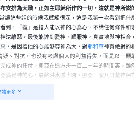
擺布安排為天職，正如主耶穌所作的一切，這就是神所説
當讀這些話的時候我感觸很深，這是我第一次看到把什
以看到，『義』是指人能以神的心為心，不講任何條件和
畏神遠離惡，最後能達到愛神、順服神，真實地與神相合
義來，是因着他的心能够尊神為大，對
耶和華
神有絶對的
猜疑、對抗，也没有考慮個人的利益得失，而是以一顆
要完成神的托付。挪亞在造方舟一百二十年的時間裏，雖
挪亞滿足神的心，最終洪水滅世時，挪亞一家八口蒙神保
為己任，因此被神稱為義。再看看約伯，當他面臨滿山的
閲讀更多
時，心裏萬分痛苦，但他不埋怨神，寧可咒詛自己的生日
約伯的見證和平日所行的能敬畏神遠離惡，因此被神稱為
多，原來只有具備對神真實的體貼與順服，能遵行神的