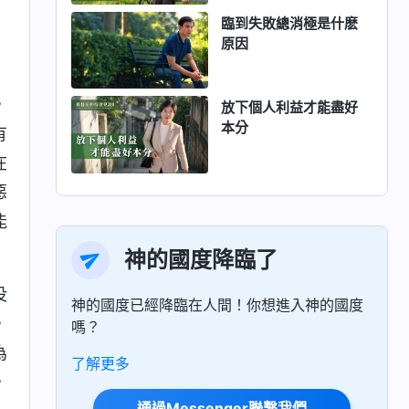
臨到失敗總消極是什麽
原因
，
放下個人利益才能盡好
本分
有
在
惡
能
神的國度降臨了
没
神的國度已經降臨在人間！你想進入神的國度
，
嗎？
為
了解更多
，
通過Messenger聯繫我們