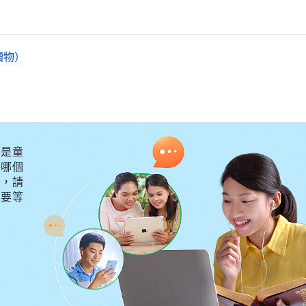
稱為義。林薇心裏的疑雲逐漸消散，她高興地説：「感
否真實遵行神的旨意，有没有按照神的要求與吩咐去行，
」
讀物）
説：「聽你們這樣一交通，我也明白一些，雖然我們因信
的順服與敬畏，還經常活在罪中，根本不具備義人所行
裏，要發出光來，像太陽一樣。有耳可聽的，就應當聽！
證主的，我們現在的所做所行根本達不到，看來以後還
是童
外哪個
守，請
不要等
感覺有些不自在，但面對建玲的交通又無話反駁，只能低
樣才能成為義人
産生了一個新的問題，林薇回想自己接觸過那麽多的牧師