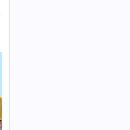
謝
只
主
的
』
得
着
長