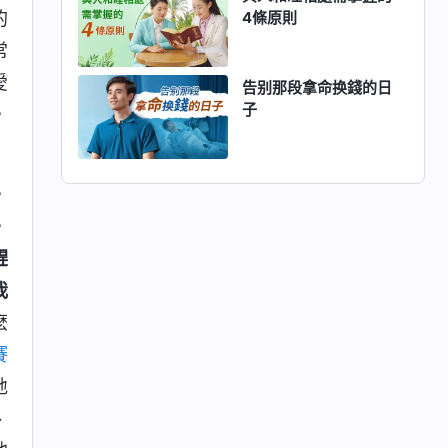
的
4條原則
常
愛
告别那段拿命换錢的日
子
，
，
，
趕
我
麽
賽
地
、