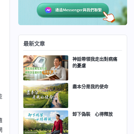
最新文章
神話帶領我走出對病痛
的憂慮
盡本分是我的使命
趁
卸下偽裝 心得釋放
隨
網