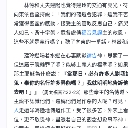
林薇和丈夫建陽也覺得建玲的交通有亮光，
向東依舊堅持説：「我們的確還會犯罪，這我不
常獲得聖靈的感動，接受主的管教反思自己，痛
人如己、背十字架，還各處傳
福音
見證
主的救恩
這些不就是義行嗎？」聽了向東的一番話，林薇和
建玲邊喝着水邊在心裏默默
禱告
神，思索了
但這屬于脱離罪了嗎？能够上義人的標準嗎？如
那主耶穌為什麽説：『
當那日，必有許多人對我
鬼，奉你的名行許多异能嗎？」我就明明地告訴
去吧！」
』
那些奉主的名傳道
（馬太福音7:22-23）
主説不認識他們，還稱他們是作惡的人呢？可見
人
走遍洋海陸地傳道作工，受了很多苦，外表上
位，更不敬畏神，盡憑着自己的觀念想象事奉神