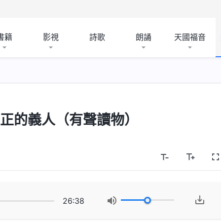
書籍
影視
詩歌
朗誦
天國福音
真正的義人（有聲讀物）
26:38