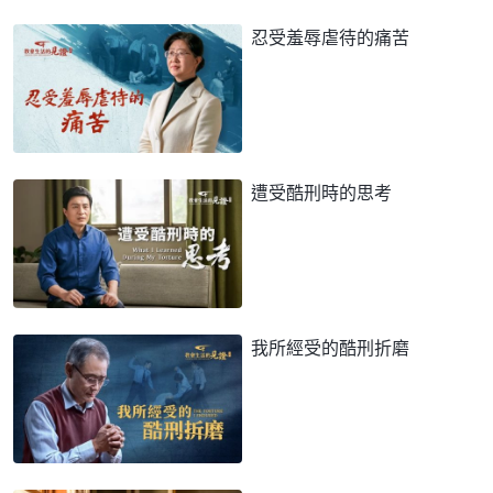
忍受羞辱虐待的痛苦
遭受酷刑時的思考
我所經受的酷刑折磨