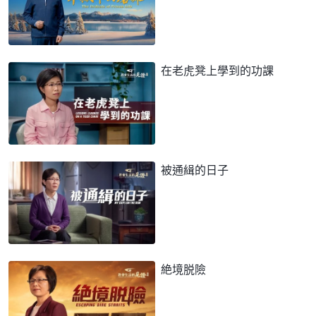
在老虎凳上學到的功課
被通緝的日子
絶境脱險