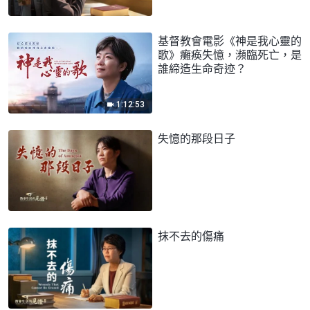
基督教會電影《神是我心靈的
歌》癱痪失憶，瀕臨死亡，是
誰締造生命奇迹？
1:12:53
失憶的那段日子
抹不去的傷痛