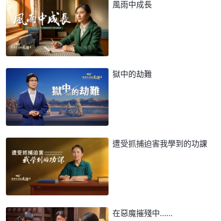
風雨中成長
獄中的劫難
遭受抓捕迫害我學到的功課
在惡魔摧殘中……