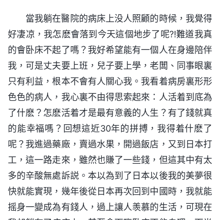
當我躺在醫院的病床上没人照顧的時候，我覺得
好凄凉，我怎麽會落到今天這個地步了呢?!難道我真
的會卧床不起了嗎？我好希望能有一個人在身邊陪伴
我，可是丈夫要上班，兒子要上學，老闆、同事眼裏
只有利益，根本不會有人關心我。我看着病房裏形形
色色的病人，我心裏不由得思索起來：人活着到底為
了什麽？怎麽活着才是最有意義的人生？有了錢就真
的能幸福嗎？回想這近30年的拼搏，我得着什麽了
呢？我進過藥廠，賣過水果，開過飯店，又到日本打
工，這一路走來，雖然也賺了一些錢，但這其中有太
多的辛酸無處訴説。本以為到了日本以後我的美夢很
快就能實現，幾年後從日本再次回到中國時，我就能
摇身一變成為有錢人，過上讓人羡慕的生活，可現在