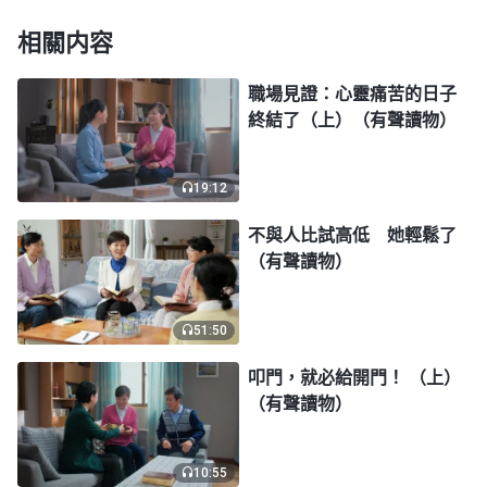
但繼續敗壞、殘害下去，便又一次
道成肉身
來在人
相關内容
間，發表
真理
拯救我們這些敗壞的人類。我們只要聽
神的話，從神的話中明白真理，就有分辨，就能看清
職場見證：心靈痛苦的日子
撒但敗壞人的各種手段與方式，看透撒但的邪惡實
終結了（上）（有聲讀物）
質，就有力量弃絶撒但，挣脱撒但的苦害，回到神的
面前，得到神的拯救，最終被神帶入美好的歸宿
19:12
中。」聽到神親自來拯救人，我很激動，我真的不想
不與人比試高低 她輕鬆了
被撒但一直殘害下去，所以我就和姊妹們説了我的痛
（有聲讀物）
苦和困惑：「我始終都不明白，為什麽我追求成為人
上人，為了出人頭地打拼，到頭來却是苦不堪言，難
51:50
道這也是撒但的苦害嗎？」姊妹給我讀了一段兒神的
叩門，就必給開門！ （上）
話，全能神説：「
任何的偉人，任何的名人，包括所
（有聲讀物）
有的人，一生所追隨的只有這兩個字——『名』和
『利』，是不是這樣？（是。）在人看，有了名和
10:55