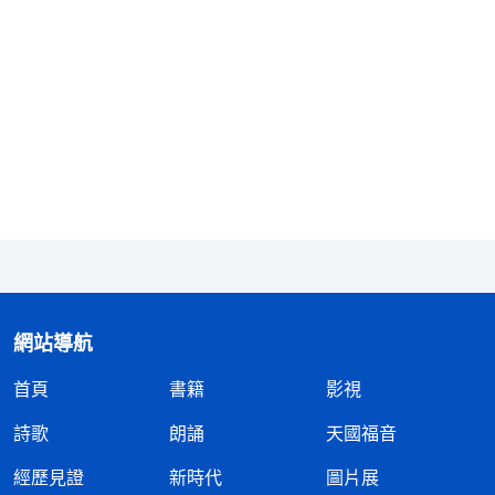
有勇氣去挣脱，人就不知不覺地在戴着枷鎖的情况
下，一步一步艱難地往前走。
」
《話・卷二 關于認識
神話語的揭示使我茅塞頓
神・獨一無二的神自己 六》
開，我就是一個典型的被撒但戴上枷鎖，毁在了
「名」和「利」當中的人。我為了追求出人頭地，為
了多挣錢讓人高看，已經迷失了自我，成了一部賺錢
的機器，甚至為了「名」和「利」犧牲自己的健康也
在所不惜，我確實成了金錢和名利的奴隸。因着受
「有了錢就能讓人高看，就能成為人上人」這一錯誤
人生觀的支配，我努力地為成為人上人而奮鬥，直到
網站導航
把自己的身體累垮了才不得 不停下來，追求名利真
首頁
書籍
影視
是讓我活得好苦好累。若不是全能神話語的揭示，我
永遠不會知道自己追求的東西是錯誤的，是撒但苦害
詩歌
朗誦
天國福音
人的一種手段。
經歷見證
新時代
圖片展