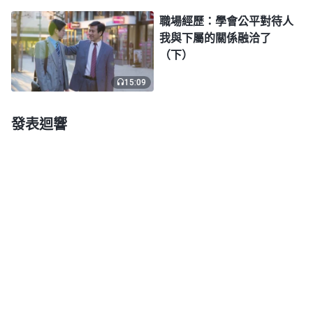
利，人就有了享受榮華富貴、享受人生的本錢；有了
職場經歷：學會公平對待人
名和利，人就有了尋歡作樂、肆無忌憚地享受肉體的
我與下屬的關係融洽了
本錢。為了人所要的名和利，人心甘情願地，不知不
（下）
覺地，就把自己的身、心以至于自己的一切，自己的
15:09
前途，自己的命運都交給了撒但，從來没有疑惑過，
也從來不知索回自己的所有。當人能對撒但有這樣的
發表迴響
投靠與忠心之後，人還能自己控制自己嗎？肯定不能
了，人就徹徹底底地被撒但控制了，人也就徹徹底底
地陷在了這泥潭當中不能自拔。……撒但就是用名和
利來控制人的思想，讓人的思想只想着名和利，為名
利奮鬥，為名利吃苦，為名利忍辱負重，為名利犧牲
自己的一切，為維護名利、得到名利作出任何的判斷
或者决定。這樣，撒但就給人戴上了一個無形的枷
鎖，這個枷鎖戴在人身上，人没有能力去挣脱，也没