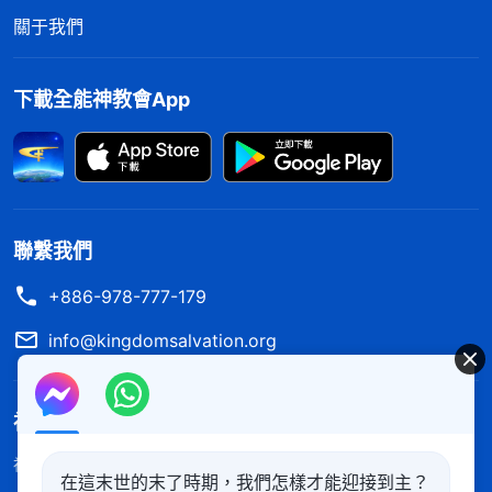
慢慢地，隨着姊妹們經常來與我交通全能神的
關于我們
話，我對全能神的作工越來越定真，同時對撒但苦害
人的方式、手段也越來越有分辨。這段時間，我看到
下載全能神教會App
身邊的一個女同事，她和丈夫為了賺錢一起來日本打
拼，雖然也挣到了一些錢，但是後來她丈夫身體開始
不適，不得不回國治療，結果被查出是癌症晚期。得
知這樣的消息後，他們再也無心來日本挣錢了，一家
聯繫我們
人都活在恐懼、悲傷之中。全能神的話説：「
人一生
+886-978-777-179
都在追求金錢、名利，人把這二者當作救命稻草，當
作唯一的依靠，似乎擁有了金錢與名利人就能持續地
info@kingdomsalvation.org
活着，就會免去一死，但是當死亡臨近的時候，人才
發現金錢與名利離人是那麽遥遠，而人在死亡面前是
神的國度降臨了
如此的軟弱無力，如此的不堪一擊；人在死亡面前是
神的國度已經降臨在人間！你想進入神的國度嗎？
了解更多
如此的孤獨、無依無靠，如此的無助；原來人的生命
在這末世的末了時期，我們怎樣才能迎接到主？