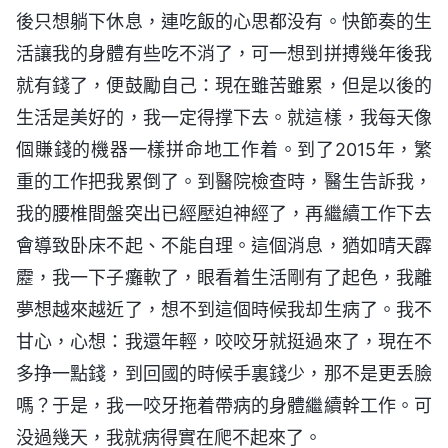
後只想躺下休息，連吃飯的心思都没有。快節奏的生
活讓我的身體有些吃不消了，可一想到拼搏幾年後我
就有錢了，便鼓勵自己：現在雖苦雖累，但是以後的
生活是美好的，我一定得撑下去。就這樣，我每天像
個賺錢的機器一樣拼命地工作着。到了2015年，繁
重的工作把我累倒了。到醫院檢查時，醫生告訴我，
我的腰椎間盤突出已經壓迫神經了，再繼續工作下去
會導致卧床不起、不能自理。這個消息，猶如晴天霹
靂，我一下子癱軟了，眼看着生活剛有了起色，我離
夢想越來越近了，想不到這個時候我却生病了。我不
甘心，心想：我還年輕，咬咬牙就挺過來了，現在不
多挣一點錢，到回國的時候手裏錢少，那不是更丢臉
嗎？于是，我一咬牙拖着帶病的身體繼續幹工作。可
没過幾天，我就病得實在爬不起來了。