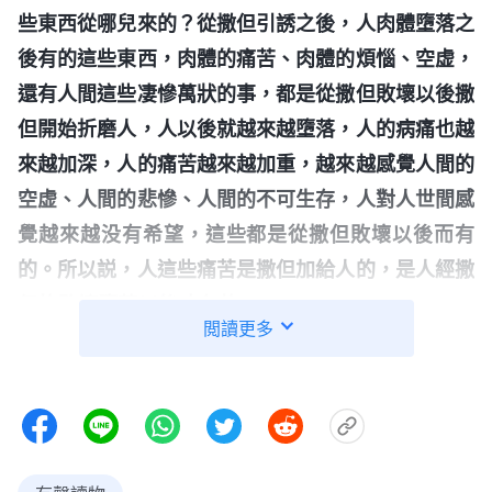
些東西從哪兒來的？從撒但引誘之後，人肉體墮落之
後有的這些東西，肉體的痛苦、肉體的煩惱、空虚，
還有人間這些凄慘萬狀的事，都是從撒但敗壞以後撒
但開始折磨人，人以後就越來越墮落，人的病痛也越
來越加深，人的痛苦越來越加重，越來越感覺人間的
空虚、人間的悲慘、人間的不可生存，人對人世間感
覺越來越没有希望，這些都是從撒但敗壞以後而有
的。所以説，人這些痛苦是撒但加給人的，是人經撒
但的敗壞墮落以後才有的。
」
《話・卷三
末世
基督座
閲讀更多
一位姊妹跟我交通
談紀要・神體嘗人間痛苦的意義》
説：起初神造人的時候，人没有生老病死，也没有憂
愁和煩惱，而是無憂無慮地生活在伊甸園中，享受着
神賜給人的一切可享之物。但自從人類被撒但引誘、
敗壞後，就背叛了神，不再聽神的話，失去了神的看