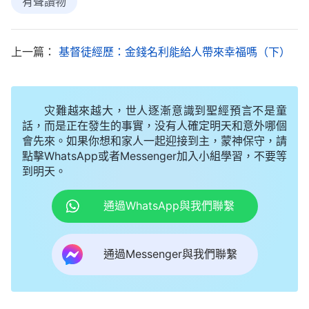
有聲讀物
顧保守和祝福，都活在了撒但的權下，憑着撒但的生
存法則活着，為名利、為地位、為錢財，勾心鬥角、
上一篇：
基督徒經歷：金錢名利能給人帶來幸福嗎（下）
你争我奪、互相欺騙、互相厮殺，這樣，我們的病
痛、生活的艱難，以及心靈的痛苦和悲傷就隨之而來
了。這些痛苦和愁煩讓我們每個人都覺得活在這個世
灾難越來越大，世人逐漸意識到聖經預言不是童
界上太苦、太累、太難了，這都是撒但敗壞人以後産
話，而是正在發生的事實，没有人確定明天和意外哪個
會先來。如果你想和家人一起迎接到主，蒙神保守，請
生的，是撒但在苦害我們。聽了姊妹的交通我才明
點擊WhatsApp或者Messenger加入小組學習，不要等
白，起初我們人是在神的祝福下生活，活得很幸福，
到明天。
没有病痛和憂愁，是撒但把我們敗壞後，才失去了神
通過WhatsApp與我們聯繫
的保守，有了病痛和各種痛苦。這時我真的感覺撒但
很可惡，讓人厭憎，也明白了原來我這些年受的苦害
通過Messenger與我們聯繫
都是撒但造成的。
姊妹又接着與我交通：「神不忍心看着人類被撒