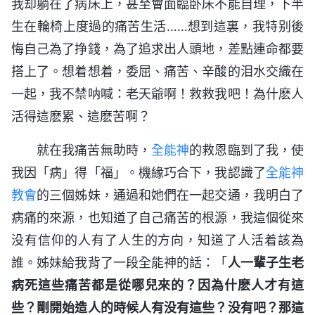
我却躺在了病床上，甚至會面臨卧床不能自理，下半
生在輪椅上度過的痛苦生活……想到這裏，我特别後
悔自己為了挣錢，為了追求出人頭地，差點連命都要
搭上了。想着想着，委屈、痛苦、辛酸的泪水交織在
一起，我不禁呐喊：老天爺啊！救救我吧！為什麽人
活得這麽累、這麽苦啊？
就在我痛苦無助時，
全能神
的救恩臨到了我，使
我因「病」得「福」。機緣巧合下，我認識了
全能神
教會
的三個姊妹，通過和她們在一起交通，我明白了
病痛的來源，也知道了自己痛苦的根源，我這個從來
没有信仰的人有了人生的方向，知道了人活着該為
誰。姊妹給我背了一段全能神的話：「
人一輩子生老
病死這些痛苦都是從哪兒來的？因為什麽人才有這
些？剛開始造人的時候人有没有這些？没有吧？那這