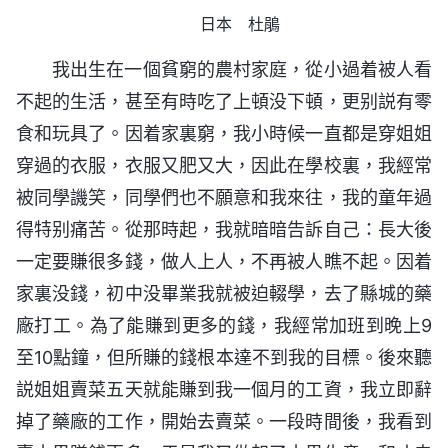
日本 杜鵑
我出生在一個貧窮的農村家庭，從小過着被人看
不起的生活，甚至有時吃了上頓没下頓，更别説有零
食和玩具了。因着家裏窮，我小時候一直都是穿姐姐
穿過的衣服，衣服又肥又大，因此在學校裏，我經常
被同學譏笑，同學們也不願意和我來往，我的童年過
得特别痛苦。從那時起，我就暗暗告訴自己：長大後
一定要賺很多錢，做人上人，不再被人瞧不起。因着
家裏没錢，初中没畢業我就被迫輟學，去了縣城的藥
廠打工。為了能賺到更多的錢，我經常加班到晚上9
至10點鐘，但所賺的錢根本達不到我的目標。後來聽
説姐姐賣菜五天就能賺到我一個月的工資，我立即辭
掉了藥廠的工作，開始去賣菜。一段時間後，我看到