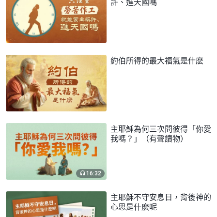
許、進天國嗎
約伯所得的最大福氣是什麽
主耶穌為何三次問彼得「你愛
我嗎？」（有聲讀物）
16:32
主耶穌不守安息日，背後神的
心思是什麽呢