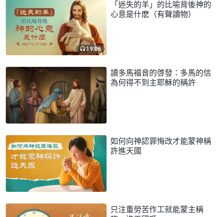
「迷失的羊」的比喻背後神的
心意是什麽（有聲讀物）
19:06
讀多馬福音的啓發：多馬的信
為何得不到主耶穌的稱許
如何向神認罪悔改才能蒙神稱
許進天國
只注重勞苦作工就能蒙主稱