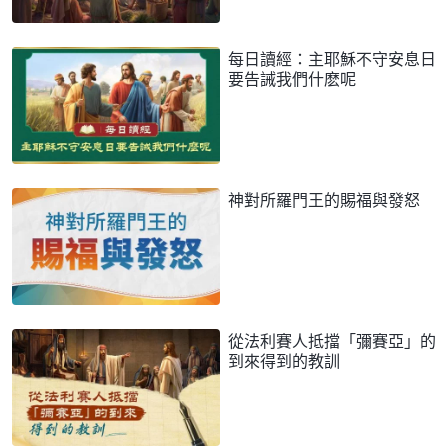
每日讀經：主耶穌不守安息日
要告誡我們什麽呢
神對所羅門王的賜福與發怒
從法利賽人抵擋「彌賽亞」的
到來得到的教訓