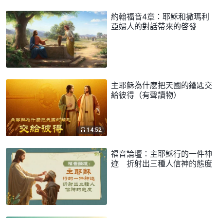
約翰福音4章：耶穌和撒瑪利
亞婦人的對話帶來的啓發
主耶穌為什麽把天國的鑰匙交
給彼得（有聲讀物）
14:52
福音論壇：主耶穌行的一件神
迹 折射出三種人信神的態度