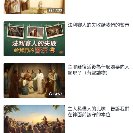
17:33
法利賽人的失敗給我們的警示
主耶穌復活後為什麽還要向人
顯現？（有聲讀物）
14:57
主人與僕人的比喻 告訴我們
在神面前該守的本位