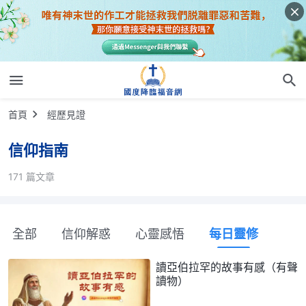
首頁
經歷見證
信仰指南
171 篇文章
全部
信仰解惑
心靈感悟
每日靈修
讀亞伯拉罕的故事有感（有聲
讀物）