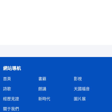
來信心、勇氣，讓人能够實行真理。有些人每天看神
話也没看出這些果效，但看完神話之後交通交通心裏
就亮堂了，也有些路途了，如果聖靈再給你一些感
動，再給你負擔，再給你引導，那就大不一樣了。你
自己看神話只是有點感動，當時流泪了，但是這個感
動一會兒就消失了；如果你有一次流泪的禱告、懇切
的禱告或者真心實意的禱告，獲得聖靈感動了，那心
裏的享受多少日子都忘不掉，這就是禱告達到的果
效。禱告的目的就是來到神面前接受神要給人的東
網站導航
西，你時常禱告，時常來到神面前跟神有交通，有正
首頁
書籍
影視
常關係，那你裏面就總有神的感動。你總接受神的供
詩歌
朗誦
天國福音
應，總接受真理，你就變化了，光景就越來越好。尤
其弟兄姊妹在一起共同禱告，禱告完以後勁特别大，
經歷見證
新時代
圖片展
感覺得的特别多，其實大家在一起也没交通什麽，是
關于我們