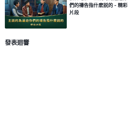
作工給人感動與在神話上給人開啓光照就是為了讓人
們的禱告指什麽説的 - 精彩
有真實的認識、有真實的悔改，比人自己的思想、認
片段
識要深得多，對這事得認識透。你只是浮皮潦草地省
察、思想，之後也没有合適的實行路，在真理上也没
什麽進入，還是達不到變化。舉個例子，人有時立心
發表迴響
志想好好為神花費，好好還報神愛，有這個存心支配
着，你花費的時候勁也不一定太大，心也不一定完全
傾注在這方面，但是如果你禱告受感動後再立心志，
説「神啊，我願意受苦，願意接受你的試煉，願意完
全順服你，無論受多少苦，我願意還報你的愛。我享
受你這麽大的愛，蒙了這麽大的高抬，我從心裏感激
你，將榮耀都歸給你」，這樣禱告後你渾身就有力
量，還有實行的路，這就是禱告達到的果效。禱告
後，聖靈在人身上作工開啓光照人、引導人，給人帶