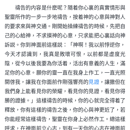
禱告的内容是什麽呢？隨着你心裏的真實情形與
聖靈所作的一步一步地禱告，按着神的心意與神對人
的要求來與神交通。剛開始操練禱告的時候，先把自
己的心給神，不求摸神的心意，只求能把心裏話向神
訴説。你到神面前這樣説：「神啊！我以前悖逆你，
今天才認識到，我真是敗壞可恨，以前都是虚度光
陰，從今以後我要為你活着，活出有意義的人生，滿
足你的心意。願你的靈一直在我身上作工，一直光照
開啓我，讓我在你面前作剛强響亮的
見證
，讓撒但在
我們身上能看見你的榮耀，看見你的見證，看見你得
勝的證據。」這樣禱告的時候，你的心就完全得着了
釋放，你有這樣的禱告之後，你的心與神更近了，若
你能經常這樣禱告，聖靈在你身上必然作工。總這樣
呼求，在神面前立心志，到有一天你的心志在神面前