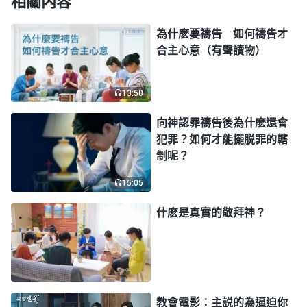
相關内容
禱告主要是跟神説實話、説心裏話，你説，「神
為什麽要禱告 如何禱告才
哪！你知道人的敗壞，今天我又做了一件没有理智的
合主心意（有聲讀物）
事，我裏面有存心，我這個人詭詐，當時没按着你的
心意去做，没按着真理去做，按着我的意思去做了，
13:50
我還為自己辯護。現在我認識到自己的敗壞了，求你
向神認罪禱告後為什麽還會
更多地開啓我，讓我明白真理，能實行出真理脱去這
犯罪？如何才能擺脱罪的轄
制呢？
些敗壞」，就這麽禱告，實際的事實際地交代、實際
地説。多數人在神面前禱告都是道理的話居多，都不
15:05
是發自内心的真實禱告，只是在思想上有點認識，心
什麽是真實的敬拜神？
裏願意
悔改
，但在真理上并没有下功夫揣摩、認識
透，這就影響到生命的長進了。如果能在禱告時揣摩
神話、尋求真理，獲得聖靈的開啓，就比簡單地思
想、認識有價值多了，就能够明白真理原則了。聖靈
教會電影：主説的為逼迫你