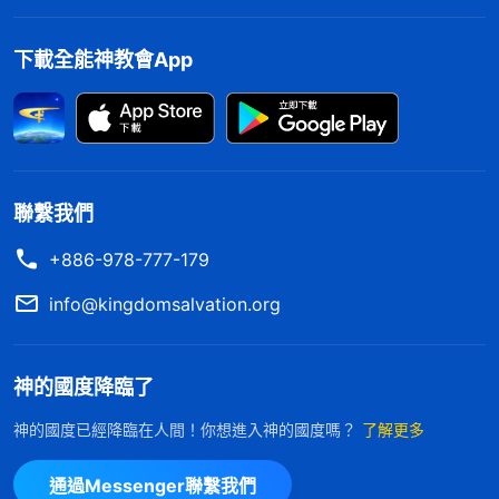
禱告把人心裏的勁激發起來了，恨不得馬上把家庭、
世界都撇弃，什麽都不要，唯獨有神就够了，這信心
下載全能神教會App
多大。聖靈作工給人的力量人永遠享受不完哪！你不
依靠神加給你的力量，你硬着頸項、憑着自己的毅力
能走多遠呢？走不到路終就得栽倒、就得墮落，走着
走着就没有力量了。人跟神得始終保持聯繫呀！可是
聯繫我們
人走着走着就把神抛開了，神是神，人是人，各走各
的了，神説神的話，人自己走自己的路，跟神是兩條
+886-978-777-179
路了。等人
信神
没勁了，就來到神面前禱告説幾句話
info@kingdomsalvation.org
借點力量，有點勁之後人就又跑了，跑了一段時間没
油了，又到神這兒加點油，這樣人就支撑不了多長時
神的國度降臨了
間，人離開神就没有路了。
神的國度已經降臨在人間！你想進入神的國度嗎？
了解更多
——《話・卷三
末世
基督座談紀要・禱告的意義與實行》
通過Messenger聯繫我們