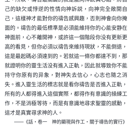
己的缺欠或悖逆的性情向神訴説，向神完全敞開自
己，這樣神才能對你的禱告感興趣，否則神會向你掩
面的。禱告的最低標準是必須能維持你的心能安静在
神面前，心不離開神，或許這一個階段你没有更新更
高的看見，但你必須以禱告來維持現狀，不能倒退，
這是最起碼必須達到的。若就這一條你都達不到，那
就證明你的靈生活没有進入正軌，因此就導致你不能
持守你原有的异象，對神失去信心，心志也隨之消
失。進入靈生活的標志就是看你禱告是否進入正軌，
所有的人都得進入這個實際，都得作有意識的操練工
作，不是消極等待，而是有意識地尋求聖靈的感動，
這才是真實尋求神的人。
——《話・卷一 神的顯現與作工・關于禱告的實行》