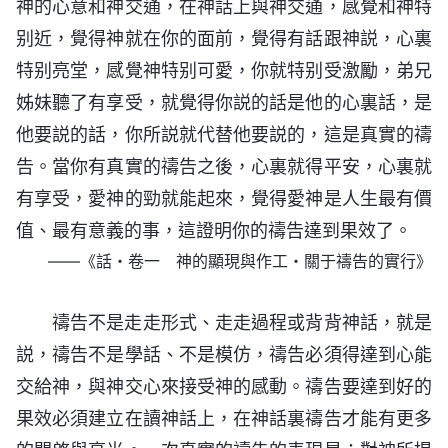
神的心意和神交通，在神話上與神交通，感覺和神特
别近，覺得神就在你的面前，覺得有話跟神説，心裏
特别亮堂，感覺神特别可愛，你就特别受激勵，弟兄
姊妹聽了有享受，就覺得你説的話是他的心裏話，是
他要説的話，你所説就代替他要説的，這是真實的禱
告。當你有真實的禱告之後，心裏就得平安，心裏就
有享受，愛神的勁就能起來，覺得愛神是人生最有價
值、最有意義的事，這證明你的禱告達到果效了。
——《話・卷一 神的顯現與作工・關于禱告的實行》
禱告不是走走形式、走走過程或背背神話，就是
説，禱告不是學話、不是模仿，禱告必須得達到心能
交給神，與神交心來接受神的感動。禱告要達到好的
果效必須建立在讀神話上，在神話裏禱告才能有更多