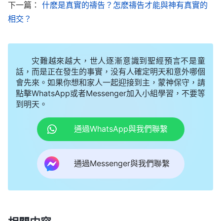
現在在禱告上需要好好操練。如果你裏面愛神的勁起
下一篇：
什麽是真實的禱告？怎麽禱告才能與神有真實的
相交？
不來你怎麽禱告？你説：「神啊！我的心不能真實愛
你，但我願意愛你就是没勁，這該怎麽辦呢？願你開
啓我的靈眼，願你的靈感動我的心，使我在你面前脱
灾難越來越大，世人逐漸意識到聖經預言不是童
去一切消極情形，不受任何人、事、物的轄制，完全
話，而是正在發生的事實，没有人確定明天和意外哪個
會先來。如果你想和家人一起迎接到主，蒙神保守，請
在你面前敞開我的心，使我的全人完全奉獻在你面
點擊WhatsApp或者Messenger加入小組學習，不要等
前，你怎樣試煉我都行。現在我不考慮有没有前途，
到明天。
我也不受死的轄制，我願意以愛你的心來尋求人生之
通過WhatsApp與我們聯繫
道。萬事萬物都在你的手中，我的命運在你的手中，
我的一生更在你的手中掌握。現在我追求愛你，不管
你讓不讓我愛，不管撒但如何攪擾，但是我定規要愛
通過Messenger與我們聯繫
你。」遇到這事就這樣禱告，你天天這樣禱告，愛神
的勁就逐漸起來了。
——《話・卷一 神的顯現與作工・關于禱告的實行》