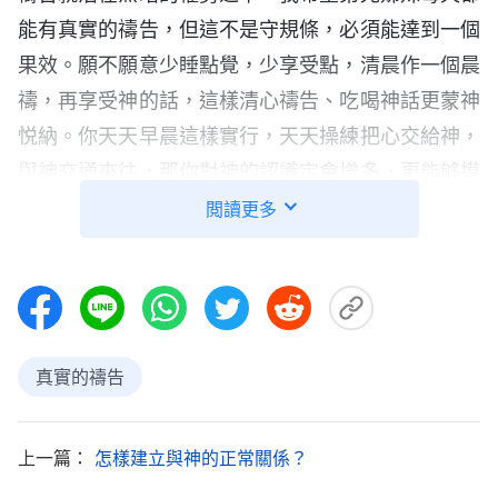
能有真實的禱告，但這不是守規條，必須能達到一個
果效。願不願意少睡點覺，少享受點，清晨作一個晨
禱，再享受神的話，這樣清心禱告、吃喝神話更蒙神
悦納。你天天早晨這樣實行，天天操練把心交給神，
與神交通來往，那你對神的認識定會增多，更能够摸
着神的心意。你説：「神哪！我願意盡上我的本分，
閲讀更多
為你在我們身上得着榮耀，為你能在我們這班人身上
得享見證，我只有為你獻上全人，求你在我們身上作
工，讓我能真心愛你、滿足你，以你為追求目標。」
你如果有這個負擔的時候神定會成全你，你不是單為
真實的禱告
自己禱告，還要為着遵行神旨意、為着愛神禱告，這
樣的禱告最真實。你是不是為遵行神旨意禱告的人？
上一篇：
怎樣建立與神的正常關係？
以前你們不會禱告，而且把禱告這事都忽略了，