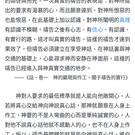
的開啓與亮光。一次真實的禱告的表現是：對神所提
出的要求有渴慕的心，而且願意達到，對神所恨惡的
也能恨惡，在此基礎上加以認識，對神所闡明的
真理
有認識不模糊。禱告之後有心志、有
信心
、有認識、
有實行的路，這才叫真實的禱告，這樣的禱告才達到
果效了。但禱告必須建立在享受神話、在神話裏與神
交通的基礎上，心能尋求神而安静在神面前，這樣的
禱告已經進入與神真實交通的地步。
——《話・卷一 神的顯現與作工・關于禱告的實行》
神對人要求的最低標準就是人能向他敞開心，人
若將真心交給神向神説真心話，那神就願意在人身上
作工，神要的不是人彎曲的心而是單純誠實的心，人
對他不説真心話他就不感動人的心，也不在人身上作
工。所以，禱告最關鍵的就是能向神説真心話，將自