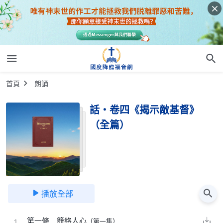
首頁
朗誦
話・卷四《揭示敵基督》
（全篇）
播放全部
第一條 籠絡人心
（第一集）
1