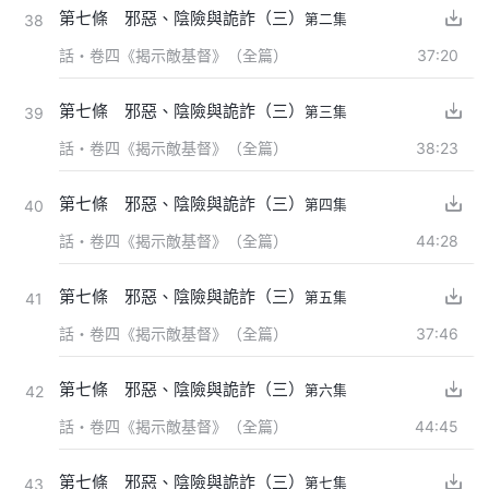
第七條 邪惡、陰險與詭詐（三）
第二集
38
話・卷四《揭示敵基督》（全篇）
37:20
第七條 邪惡、陰險與詭詐（三）
第三集
39
話・卷四《揭示敵基督》（全篇）
38:23
第七條 邪惡、陰險與詭詐（三）
第四集
40
話・卷四《揭示敵基督》（全篇）
44:28
第七條 邪惡、陰險與詭詐（三）
第五集
41
話・卷四《揭示敵基督》（全篇）
37:46
第七條 邪惡、陰險與詭詐（三）
第六集
42
話・卷四《揭示敵基督》（全篇）
44:45
第七條 邪惡、陰險與詭詐（三）
第七集
43