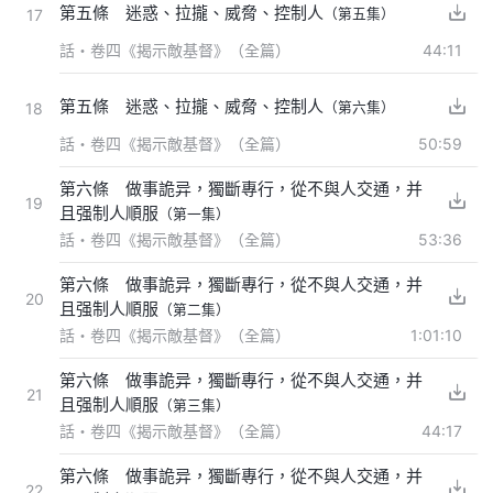
第五條 迷惑、拉攏、威脅、控制人
（第五集）
17
話・卷四《揭示敵基督》（全篇）
44:11
第五條 迷惑、拉攏、威脅、控制人
（第六集）
18
話・卷四《揭示敵基督》（全篇）
50:59
第六條 做事詭异，獨斷專行，從不與人交通，并
19
且强制人順服
（第一集）
話・卷四《揭示敵基督》（全篇）
53:36
第六條 做事詭异，獨斷專行，從不與人交通，并
20
且强制人順服
（第二集）
話・卷四《揭示敵基督》（全篇）
1:01:10
第六條 做事詭异，獨斷專行，從不與人交通，并
21
且强制人順服
（第三集）
話・卷四《揭示敵基督》（全篇）
44:17
第六條 做事詭异，獨斷專行，從不與人交通，并
22