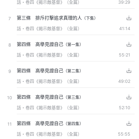
話・卷四《揭示敵基督》（全篇）
39:29
第三條 排斥打擊追求真理的人
（下集）
7
話・卷四《揭示敵基督》（全篇）
41:14
第四條 高舉見證自己
（第一集）
8
話・卷四《揭示敵基督》（全篇）
55:21
第四條 高舉見證自己
（第二集）
9
話・卷四《揭示敵基督》（全篇）
49:02
第四條 高舉見證自己
（第三集）
10
話・卷四《揭示敵基督》（全篇）
52:10
第四條 高舉見證自己
（第四集）
11
話・卷四《揭示敵基督》（全篇）
55:55