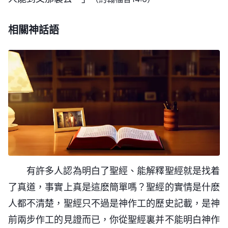
信耶和華而不相信耶穌」這是錯誤的，但絶大多數的
結束了全人類事奉撒但的時代，將全人類完全帶入了
道成「肉身」的神的拯救》
在外邦將作征服的工作，從而結束時代。人若總是稱
人又都充當着「只信耶和華却弃絶耶穌」的這個角
一個嶄新的時代，這些工作都是肉身中的神取代神的
呼我為耶穌基督，却并不知道我在末世又開闢了新的
相關神話語
色，充當着「盼望彌賽亞歸來却抵擋稱為耶穌的彌賽
「聖靈向衆教會所説的話，凡有耳的，就應當
靈作工的成果。神在肉身中作工，跟隨他的人才不再
時代，開展了更新的工作，而是一直痴痴地等待着救
亞」的這個角色，難怪人都在接受一步聖靈作工之後
聽！」你們如今聽見聖靈的説話了嗎？神的説話臨到
尋求摸索那些似有又似無有的東西，才不再猜測渺茫
主耶穌降臨，這樣的人我都稱其為不信我的人，是不
仍舊活在撒但的權下，仍舊得不到神的祝福，這不都
你們，你們聽了嗎？神在末世作話語的工作，這説話
神的心意了。當神擴展在肉身中作的工作時，那些跟
認識我的人，也是假冒相信我的人。就這樣的人怎能
是人的悖逆而造成的嗎？……跟隨着羔羊的脚踪到最
就是聖靈的説話，因為神就是聖靈，神又能道成肉
隨他的人就會將他在肉身中作過的工作都傳于各宗、
看見「救主耶穌」從天而降呢？他們所等待的并不是
終的人才能得着最終的祝福，那些未能跟隨到路終却
身，所以以往説的聖靈的説話就是今天道成肉身的神
各派，將他的全部説話都傳于全人類的耳中，凡得到
我的降臨，而是猶太人的王的降臨，也并不是盼望我
認為自己已得着全部的「聰明人」都不能看見神的顯
的説話。有許多謬妄的人認為，既是聖靈説話就應從
他福音的人所聽到的都會是他作工的事實，是人親眼
能够將這個污穢的舊世界徹底滅絶，而是盼望耶穌再
現，他們都認為自己是世界上最聰明的人，他們把繼
天上發出聲音讓人聽見，這樣認為的人都是不認識神
目睹、親耳聆聽的，是事實不是傳聞。這些事實都是
次降臨將其救贖，就是盼望耶穌重新救贖全人類脱離
——《話・卷一 神的顯現與作工・「救主」早已駕着
續發展的神的作工無緣無故地中斷，而且還似乎有百
作工的人。其實，聖靈説話發聲就是神道成肉身説話
他擴展工作的證據，也是他擴展工作的工具，若没有
污穢不義之地，就這樣的人怎能成為成全我末世工作
「白雲」重歸》
分之百的把握認為神要提取他們這些「對神忠心無二
發聲，聖靈不可能直接與人説話，即使是在律法時代
事實的存在他的福音是不會傳遍各方各國的，没有事
有許多人認為明白了聖經、能解釋聖經就是找着
的人類呢？人所願意的并不能了結我的心願，也不能
的跟隨神持守神話的人」。儘管他們對神所説的話
耶和華也不直接與衆百姓説話，更何况在今天這個時
實只是人的想象那就永遠不能作征服全宇的工作。靈
了真道，事實上真是這麽簡單嗎？聖經的實情是什麽
末世基督是用諸多方面的真理來教訓人，來揭露
成就我的工作，因為人只是仰慕或懷念我作過的工
「忠心無二」，但對于他們的言行仍是感覺實在太令
代呢？神要説話發聲來作工只有道成肉身，否則他的
是人不可觸摸的，也是人不可看見的，靈的作工不能
人都不清楚，聖經只不過是神作工的歷史記載，是神
人的本質，解剖人的言語行為，這些言語中都包含着
作，人并不知道我是常新不舊的神自己，只是知道我
人噁心，因他們都是抵擋聖靈作工的人，都是在行詭
工作將不能達到目的。不承認神道成肉身的人都是不
給人留下更多的證據與作工的事實，人永遠不會看見
前兩步作工的見證而已，你從聖經裏并不能明白神作
諸多方面的真理，例如：人的本分，人對神如何順
是耶和華、我是耶穌，却并不知道我是結束人類的末