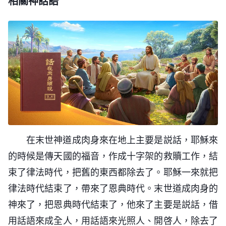
相關神話語
末世的工作中話語的威力大過顯神迹奇事的威
是從寶座之上流出的生命之水。没有生命之水供應的
變化的途徑，而且讓人都按着這路去實行，達到人的
力，話語的權柄勝過神迹奇事的權柄。話語把人心底
人永遠是死尸，永遠是撒但的玩物，永遠是地獄之
性情逐漸變化，活在光的照耀之下，讓人所做的凡事
裏所有的敗壞性情都給揭露出來了，你自己没法發
子，這樣，還能見到神嗎？你只求能守住歷史，只求
都合乎神的心意，讓人脱去撒但的敗壞性情，讓人脱
現，話語揭示出來你就自然發現了，你不得不承認，
能原地踏步保持原狀，却不求改變現狀淘汰歷史，那
離撒但的黑暗權勢，達到人能完全從罪中出來，這
讓你心服口服，這不都是話語的權柄嗎？這都是今天
你不就是永遠與神為敵的人嗎？神作工的步伐浩浩蕩
樣，人才得着了完全的救恩。當耶穌作工時，人對耶
話語工作達到的果效。所以説，不是醫病趕鬼能把人
蕩，如汹涌的浪濤，如翻騰的響雷，而你却坐以待
穌的認識仍然是渺茫，仍然是模糊不清，一直認為他
從罪中完全拯救出來，也不是顯神迹奇事能够把人完
斃，守株待兔，這樣怎麽能算是跟隨羔羊脚踪的人
是大衛的子孫，説他是大先知，説他是贖人罪的仁慈
全作成，醫病趕鬼的權柄只是給人恩典，但人的肉體
呢？怎麽能説明你守住的神是常新不舊的神呢？而你
的主。有些人憑着信心一摸他的衣角病就好了，瞎子
不憑着基督口中的真理而想得着生命的人是世上
還屬于撒但，人裏面還有撒但敗壞性情，就是没得潔
那些已經發了黄的書中的字字句句又怎能帶你跨越時
也能看見，死人也能復活了，但就人裏面根深蒂固的
在末世神道成肉身來在地上主要是説話，耶穌來
最荒謬的人，不接受基督所帶來的生命之道的人是异
净的還屬于罪，還屬于污穢，只有藉着話語得着潔净
代呢？又怎能帶你尋找神作工的步伐呢？又怎能帶你
撒但敗壞性情人發現不了，也不知怎麽脱去。人得着
的時候是傳天國的福音，作成十字架的救贖工作，結
想天開的人，所以我説，不接納末世基督的人永遠是
之後人才能被神得着，成為一個聖潔的人。只把人身
上天堂呢？你手中把握的只是暫時能使你得安慰的字
了許多恩典，就如肉體的平安、喜樂，一人信主全家
束了律法時代，把舊的東西都除去了。耶穌一來就把
神厭憎的對象。基督是末世人進入國度的大門，任何
上的鬼趕出去了，把人救贖回來了，只是從撒但手中
句，不是能使你得生命的真理，你念的字句經文只是
蒙福，病得醫治，等等這些恩典，其餘就是人的善行
律法時代結束了，帶來了恩典時代。末世道成肉身的
人都不能逾越，任何人都不可能不通過基督而被神成
奪回來歸給神了，但人還没經神的潔净，没經神的變
讓你充實你舌頭的經文，不是使你認識人生的哲理，
與人敬虔的外表，人能以此活着便是合格的信徒，這
神來了，把恩典時代結束了，他來了主要是説話，借
全的。你是信神的人就得接受神的話，就得順服神的
化，還是敗壞的人。人裏面還存着污穢，還存着抵
更不是使你得成全的路，這樣的差别難道就不能使你
樣的信徒在死後才能進入天堂，就是得救了。但這些
用話語來成全人，用話語來光照人、開啓人，除去了
道，不要只想着得福却不能領受真理，不能接受生命