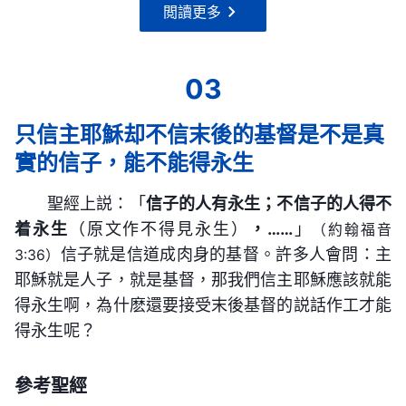
——《話・卷一 神的顯現與作工・道成肉身的奥秘
閲讀更多
——《話・卷一 神的顯現與作工・神所在「肉身」的
人類，神自己就是神自己，這是不可否認的。
且不再發展，使人的性情都能達到變化。這就需要讓
四》
實質》
人明白生命長進的路，讓人明白生命之道，明白性情
只有末後的基督才能賜給人永生的道
變化的途徑，而且讓人都按着這路去實行，達到人的
03
耶穌當時禱告時稱天上的神為父，只是站在一個
性情逐漸變化，活在光的照耀之下，讓人所做的凡事
（摘選全篇神話語）
受造的人的角度上稱呼的，只因為神的靈穿上了一個
只信主耶穌却不信末後的基督是不是真
都合乎神的心意，讓人脱去撒但的敗壞性情，讓人脱
普通正常的肉身，有了一個受造之物的外殻，儘管他
生命的道不是任何一個人都能具備的，也不是每
實的信子，能不能得永生
離撒但的黑暗權勢，達到人能完全從罪中出來，這
的裏面是神的靈，但他的外表仍是一個正常的人，也
一個人都能輕易得到的，因為生命只能從神而來，也
樣，人才得着了完全的救恩。當耶穌作工時，人對耶
聖經上説：「
信子的人有永生；不信子的人得不
就是成了所有人所説的包括耶穌自己説的「人子」。
就是説只有神自己才具備生命的實質，只有神自己才
穌的認識仍然是渺茫，仍然是模糊不清，一直認為他
着永生
（原文作不得見永生）
，……
」
（約翰福音
既説人子，就是出生在一個普通正常人家中的人（或
有生命的道，所以説，只有神才是生命的源頭，只有
信子就是信道成肉身的基督。許多人會問：主
是大衛的子孫，説他是大先知，説他是贖人罪的仁慈
3:36）
男或女，總之都是人的外殻）。所以，耶穌稱父就如
神才是涌流不斷的生命活水泉源。創世以來神作了大
耶穌就是人子，就是基督，那我們信主耶穌應該就能
的主。有些人憑着信心一摸他的衣角病就好了，瞎子
你們起初稱天上的神為父是一樣的，是站在一個受造
量的帶有生命活力的工作，作了許多帶給人生命的工
得永生啊，為什麽還要接受末後基督的説話作工才能
也能看見，死人也能復活了，但就人裏面根深蒂固的
的人的角度上稱呼的。你們還記得耶穌教你們背的主
作，付出了許多使人能得生的代價，因為神自己就是
得永生呢？
撒但敗壞性情人發現不了，也不知怎麽脱去。人得着
禱文嗎？「我們在天上的父，……」他讓所有的人都
永生，神自己就是使人復活的道。神無時無刻不在人
了許多恩典，就如肉體的平安、喜樂，一人信主全家
這樣稱呼天上的神為父，既然他也稱天上的神為父，
參考聖經
的心中，無時無刻不活在人的中間，他作了人生活的
蒙福，病得醫治，等等這些恩典，其餘就是人的善行