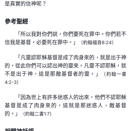
的人早晚都會倒下的，因為他們雖稱基督却絲毫不具
是真實的信神呢？
去了，但人裏面那些敗壞性情依舊存在，人的病是得
作工不是用事實，而是用話語，話語臨到你之後，聖
備基督的實質，所以我説，真假不是人能定規的，而
着醫治了，人的罪是得着赦免了，但人究竟怎樣才能
靈才能作工在你身上讓你受痛苦或讓你感覺甘甜，只
參考聖經
是由神自己來作回答，由神自己來作决定。這樣，你
脱去裏面的撒但敗壞性情，這些工作在人身上還没有
有神的話語才能把你帶進實際，只有神的話語才能成
若真的想尋找生命的道，你首先得承認神是來在人間
作，人只是因信得救，因信罪得赦免，但人犯罪的本
「所以我對你們説，你們要死在罪中。你們若不
全你。
作賜人生命之道的工作，而且是末世來在人間賜給人
信我是基督，必要死在罪中。」
性仍没有除去，仍在人的裏面存在。人的罪是藉着神
（約翰福音8:24）
生命之道的，不是以往而是今天。
的道成肉身而得着赦免的，并不是人的裏面就没有罪
「凡靈認耶穌基督是成了肉身來的，就是出于神
末世的基督帶來的是生命，帶來的是長久的永遠
了。人犯罪能藉着贖罪祭而得着赦免，但究竟如何能
的，從此你們可以認出神的靈來。凡靈不認耶穌，就
的真理之道，這真理就是人得着生命的途徑，是人認
使人不犯罪，使人的罪性完全脱去，使人的罪性能够
不是出于神，這是那敵基督者的靈。」
（約翰一書
識神被神稱許的唯一途徑。你若不尋求末世的基督供
有所變化，對這個問題人没法解决。人的罪是得着了
4:2-3）
應的生命之道，那你就永遠不可能得着耶穌的稱許，
赦免，這是因着神釘十字架的工作，但人仍舊活在老
「因為世上有許多迷惑人的出來，他們不認耶穌
永遠没資格踏入天國的大門，因為你是歷史的傀儡，
舊的撒但敗壞性情之中，這樣，就得把人從撒但的敗
基督是成了肉身來的，這就是那迷惑人、敵基督
是歷史的囚犯。被規條、被字句、被歷史的枷鎖控制
壞性情之中完全拯救出來，讓人的罪性完全脱去，而
——《話・卷一 神的顯現與作工・道成肉身的奥秘
的。」
（約翰二書1:7）
的人永不能得着生命，永不能得着永久的生命之道，
且不再發展，使人的性情都能達到變化。這就需要讓
四》
因為他們得着的只是持守了幾千年的污濁之水，而不
人明白生命長進的路，讓人明白生命之道，明白性情