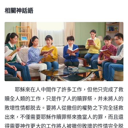
照我的意思，只要照你的意思。」在未上十字架以
帶有活力的東西都不能擺脱神權柄的範圍。這樣，無
着這永生的道。現在我們應將這兩個問題分開來交通
大，因為現在是話語直接供應人的生命，讓人的性情
己作自己的見證。因着時代不同，因着工作需要，因
相關神話語
先，他只是猶太人的王，是人子，是基督，并不是榮
論何許人士都得歸服于神的權下，都得活在神的掌管
一下。
能够徹底更新，是一步更徹底的工作，所以説，末了
着經營計劃的步驟不一樣，所以説人對他的稱呼也不
耀的身體，所以，他得站在受造之物的角度上來稱神
之中，都不能逃出神的手心。
如果你真想得到永生的道，而且是找得如飢似
的道成肉身完全了神道成肉身的意義，徹底完成了神
一樣。第一步來作工只能稱耶和華，是以色列人的牧
為父。
渴，那你先回答這樣一個問題：神如今到底在哪裏？
拯救人的經營計劃。
者，第二步只能稱道成肉身的神是主、是基督。但當
或許你會説「神當然住在天上，難道還會住在你家不
時天上的靈只説是神的愛子，并没説是神的獨生子，
成？」或許你會説神當然在萬物中間，或許你會説神
這説法根本没有，神怎麽能有獨生子呢？這樣神不就
就在每一個人的心中，或許你會説神在靈界。我并不
成了人了嗎？因着是道成肉身，所以他稱為神的愛
否認你們所有人的説法，不過我得將這個問題向你們
子，這樣，就有了父與子的關係，只是因為天地之别
——《話・卷一 神的顯現與作工・三位一體的神存在
説説清楚。「神住在人的心中」這話不完全正確也不
的緣故。耶穌禱告是站在肉身的角度上禱告的，他既
嗎？》
完全錯誤，因為人信神有真信有假信，有神稱許的也
耶穌來在人中間作了許多工作，但他只完成了救
然穿上肉身這樣一個正常人性，站在肉身的角度上來
當初人看見的是聖靈彷佛鴿子一樣降在了耶穌的
有神不稱許的，有神喜悦的也有神厭憎的，有神成全
贖全人類的工作，只是作了人的贖罪祭，并未將人的
説「我的外殻是一個受造之物，我既穿上肉身來在地
身上，不是耶穌自己專用的靈，而是聖靈，那耶穌的
的也有被神淘汰的，所以我這樣説，神只住在一些人
敗壞性情都脱去。要將人從撒但的權勢之下完全拯救
上，就跟天相隔很遠很遠」，所以，他只能站在肉身
靈還能與聖靈分開嗎？若耶穌是耶穌、是聖子，聖靈
的心中，而這一些人無疑就是真信神的人，是神稱許
出來，不僅需要耶穌作贖罪祭來擔當人的罪，而且還
的角度上來禱告父神，這是他的本分，是神的靈道成
是聖靈，那怎麽能是一呢？這樣工作就没法作了。耶
的人，是神喜悦的人，是神成全的人，這些人是神帶
得需要神作更大的工作將人被撒但敗壞的性情完全脱
肉身所該具備的。他以肉身的角度來禱告父，并不能