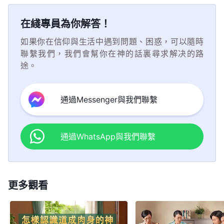
代，現在的工作不能與以往的工作相提并論，以往的
「保羅的書信」「彼得的書信」這類書，而且人還能
動向。你若是考古學家可以看聖經，但你不是考古學
壞根源，也使人發現了人的醜惡嘴臉。這些工作的果
起「人生」呢？這不是名副其實的畜生嗎？同樣，你
工作不能與今天的工作相對比，神的工作變了，人的
末世的基督帶來的是生命，帶來的是長久的永遠
從這些書中得着供應，得着幫助，但這些書仍是過時
在綫專員為你解答！
家，你是信神的，你最好尋求尋求神現時的心意。
效都是審判工作帶來的，因為審判工作的實質其實就
們追求走信神的道路却并不追求看得見的神，而是崇
實行也改變了，不是持守律法也不是背十字架，所以
的真理之道，這真理就是人得着生命的途徑，是人認
的書，仍是舊時代的書，他們這些書再好也只能適應
是神的真理、道路、生命向所有信他的人打開的工
如果你在信仰與生活中遇到問題、困惑，可以隨時
拜看不見摸不着的神，這樣的追求不更是枉費心機
人對律法與十字架的忠心并不能獲得神的稱許了。
識神被神稱許的唯一途徑。你若不尋求末世的基督供
一個時期，并不能存到永遠。因為神的工作不斷向前
聯繫我們，我們會幫你在神的話裏尋求解决的路
作。這工作就是神作的審判工作。如果你并不看重這
嗎？到頭來你的追求成了一堆廢墟，這樣的追求對你
途。
應的生命之道，那你就永遠不可能得着耶穌的稱許，
發展，不能只停留在保羅、彼得那個時代，也就是不
些真理，如果你總想迴避這些真理，總想在這些真理
來説又有何益處呢？人最大的難處就是專愛看不見摸
永遠没資格踏入天國的大門，因為你是歷史的傀儡，
能永遠停留在耶穌釘十字架的恩典時代。所以説，這
以外尋找新的出路，那我説你是罪大惡極的人。你信
不着的，但又是神乎其神的，而且又是人難以想象
通過Messenger與我們聯繫
是歷史的囚犯。被規條、被字句、被歷史的枷鎖控制
些書只能適應恩典時代，不能適應末了的國度時代，
神却不尋找真理，不尋求神的心意，不喜愛使你與神
的、凡人根本没法達到的東西。越是這樣不現實的東
——《話・卷一 神的顯現與作工・認識神與神作工的
的人永不能得着生命，永不能得着永久的生命之道，
只能供應恩典時代的信徒，不能供應國度時代的聖
更相近的道，那我説你是逃避審判的人，你是從白色
西人越加以分析，甚至人不顧一切地來追求，妄想得
人才是神滿意的人》
因為他們得着的只是持守了幾千年的污濁之水，而不
徒，再好也過時了。就如耶和華創世的工作，還有耶
通過WhatsApp與我們聯繫
大寶座前逃走的傀儡、叛徒，神是不會放過任何一個
到它；越是這樣不現實的東西，人越仔細推敲、分
是從寶座之上流出的生命之水。没有生命之水供應的
和華在以色列的工作，工作再好也得過時，也有過去
從他眼中逃走的叛逆者的，這樣的人將會受到更重的
凡是不相信神道成肉身的人，即凡是不相信看得
析，甚至嚴密構思。相反，越是現實的東西，人越是
人永遠是死尸，永遠是撒但的玩物，永遠是地獄之
的時候。又如神的工作再好也有結束的時候，不能永
懲罰。來到神面前接受審判的人，而且是得到潔净的
見的神的作工與説話的人，不相信看得見的神而是崇
不屑一顧，根本不把它放在眼裏，甚至給以藐視的態
子，這樣，還能見到神嗎？你只求能守住歷史，只求
遠停留在創世的工作中，也不能永遠停留在釘十字架
更多觀看
人，將永遠存活在神的國中，當然這是以後的事了。
拜天上看不見的神的人，都是心中没有神的人，也就
度。你們對我今天的現實的作工不正是如此的態度
能原地踏步保持原狀，却不求改變現狀淘汰歷史，那
的工作中。不論釘十字架的工作如何有説服力，如何
是悖逆、抵擋神的人，這樣的人不僅没有人性理智，
嗎？越是這樣現實的東西你們越是歧視，根本不給這
你不就是永遠與神為敵的人嗎？神作工的步伐浩浩蕩
能達到打敗撒但的果效，但工作總歸是工作，時代又
更談不到具備真理。對于這些人來説，看得見、摸得
些現實的東西留有一點考察餘地，乾脆都是置之不