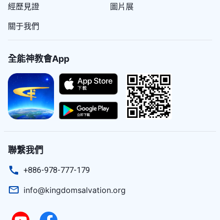
前張牙舞爪，信口雌黄，因為只有真理才能將生命帶
工，現在是誰在作末世拯救人的工作，否則你就永遠
經歷見證
圖片展
的，不要主次不分、喧賓奪主，這樣才能真正地搞好
——《話・卷一 神的顯現與作工・到底怎樣認識地上
力却不認識也不順服看得見的神的人都是没有真理的
我相合。歷經敗壞的人都活在撒但的網羅中，都活在
給你，除此以外没有什麽能使你得以復生再見神面
不能得着真理，永遠不能得着生命了。
你與神之間的關係，才能達到你與神的關係更近，你
的神》
關于我們
人，這些人便是作惡的人，作惡的人無疑就是被懲罰
肉體中，活在私欲中，根本没有一個人能與我相合。
的。
與神的心更近。
的對象，并且按着其惡行對其進行懲罰。神是讓人相
那些自稱與我相合的人則都是崇拜渺茫的偶像的人，
信的，也是值得人順服的，而那些只相信渺茫看不見
他們雖稱我的名為聖，但他們所行的道却與我背道而
全能神教會App
的神的人就都是不相信神而且也做不到順服神的人，
馳，他們的言語滿了狂妄、自信，因為他們本都是與
這些人若到征服工作的末了還是不能做到相信看得見
我為敵的，都是與我不相合的。他們天天在聖經裏尋
的神，而且仍是悖逆、抵擋在肉身中看得見的神，那
找我的踪迹，隨便找一段「合適」的話就讀起來没完
這些「渺茫派」無疑就是被毁滅的對象了。
没了，而且當作「經」來背誦，他們不知道怎樣與我
相合，不知道什麽是與我為敵，只是一味地念
聯繫我們
「經」。他們把根本就没看見過的、根本就看不着的
如今的人又是怎樣呢？為了上天堂、為了得恩
主耶穌曾説「
看哪，我必快來
！」如今世
渺茫的神定規在了聖經之中，在閑暇之餘就拿起來看
+886-978-777-179
典，人都寧願將已經來到的釋放真理的基督趕出人
界各地灾難頻發，主再來的預言已基本應
看。他們在聖經的範圍之内信仰我的存在，他們把
驗，我們該怎樣做聰明童女迎接到主，在
間；為了維護聖經的利益，人都寧願將真理的到來全
info@kingdomsalvation.org
灾難中蒙保守進天國得永生呢？歡迎你通
「我」與「經」畫為等號，没有「經」就没有
部抹煞掉；為了維護聖經的永遠存在，人都寧願將第
過在綫暢聊與我們聯繫，一起交流找到路
「我」，没有「我」就没有「經」。他們并不在乎我
二次重返肉身的基督再次釘在十字架上。人的心地如