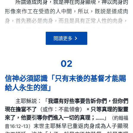
所謂道成肉身，就是神在肉身顯現，神以肉身的
形像來作工在受造的人中間，所以，既説是道成肉
身，首先務必是肉身，而且是具有正常人性的肉身，
這是最起碼該具備的。其實，神所道成的肉身的含義
閲讀更多
就是在肉身中作工、在肉身中生活的神，神的實質成
了肉身，成了人。
——《話・卷一 神的顯現與作工・神所在「肉身」的
02
實質》
信神必須認識「只有末後的基督才能賜
道成肉身的神稱為基督，基督就是神的靈所穿的
給人永生的道」
肉身，這個肉身不同于任何一個屬肉體的人。所謂的
主耶穌説：「
我還有好些事要告訴你們，但你們
不同就是因為基督不屬血氣而是靈的化身，他有正常
現在擔當不了
（或作：不能領會）
。只等真理的聖靈
的人性與完全的神性，他的神性是任何一個人都没有
來了，他要引導你們進入一切的真理；……
」
（約翰福
的，他的正常人性是為了維護在肉身中的一切正常活
末世主耶穌早已重返肉身成為人子顯現
音16:12-13）
動的，神性是來作神自己的工作的。不論是人性還是