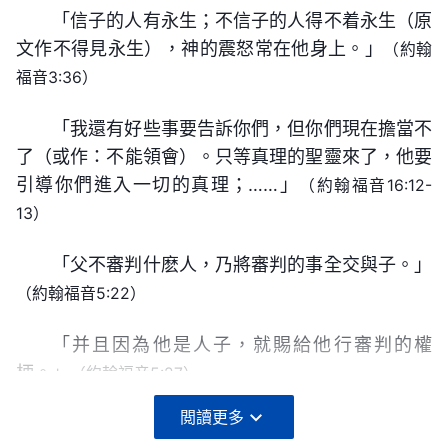
那他就是站在一個與你們平等地位的角度上來稱呼天
動力，作了人生存的根本，又作了人後天生存的豐富
「信子的人有永生；不信子的人得不着永生（原
與人敬虔的外表，人能以此活着便是合格的信徒，這
上的神的。你們既這樣稱呼天上的神為父，那耶穌就
的礦藏。他使人轉而復生，使人頑强地活在人的每一
文作不得見永生），神的震怒常在他身上。」
（約翰
樣的信徒在死後才能進入天堂，就是得救了。但這些
把自己看為與你們平等地位的、神在地所揀選的一個
個角色中，靠着他的力量，靠着他永不熄滅的生命
福音3:36）
人生前根本不明白生命的道，只是犯罪認罪、犯罪認
人（即神的兒子），你們若稱神為父，不也是因為你
力，人活了一代又一代，而神生命的力量始終如一地
罪，并没有性情變化的路，恩典時代人就是這種情
「我還有好些事要告訴你們，但你們現在擔當不
們是受造之物嗎？不管耶穌在地的權柄有多大，但在
在人的中間支撑着，他付出了常人未曾有的代價。神
——《話・卷一 神的顯現與作工・三位一體的神存在
形。人完全蒙拯救了嗎？没有！所以，那步工作作完
了（或作：不能領會）。只等真理的聖靈來了，他要
他未釘十字架以先，他仍是一個受聖靈（即神）支配
的生命力能戰勝一切的力量，更超越一切的力量，他
嗎？》
引導你們進入一切的真理；……」
之後，還有一步審判刑罰的工作，這步就是藉着話語
（約翰福音16:12-
的人子，是屬于地上受造之物中的一個，因為他未完
的生命是永久的，他的力量是超凡的，任何的受造之
現在或許你很想得到生命，或許你很想得到真
13）
來潔净人，來達到讓人有路可行，這步若再趕鬼那就
還有人説，神不是明説耶穌是他的愛子嗎？耶穌
成工作，所以，他稱天上的神為父，這只是他的卑微
物、任何的敵勢力都是難以壓倒他的生命力的。無論
理，不管怎麽樣，總之你還是想找到神，找到能使你
没有果效、没有意義了，因為人的罪性不能脱去，只
是神的愛子，是神所喜悦的，這當然是神自己説的，
與順服。但他這樣稱呼神（即天上的靈）并不能證明
「父不審判什麽人，乃將審判的事全交與子。」
何時無論何地他的生命力都存在着，都閃爍着耀眼的
有依靠的神，使你得永生的神。你要想得永生必須先
停止在罪得赦免這個基礎上。藉着贖罪祭人已經罪得
那是神自己作自己的見證，只不過是站在另一個角度
（約翰福音5:22）
他就是天上的神的靈的兒子，只是站的角度不同，并
光輝，天地巨變而神的生命却永久不變，萬物都逝去
得了解永生的來源，必須先知道神到底在哪裏。剛才
赦免了，因為十字架的工作已經結束，神已勝過撒
上來見證他自己，是在天上站在靈的角度上來見證他
不是位格不同，根本没有位格這樣的謬理！耶穌未釘
而神的生命却依然存在，因為神是萬物生存的起源，
我已經説過，只有神才是永久不變的生命，只有神才
「并且因為他是人子，就賜給他行審判的權
但，但是人的敗壞性情還在人裏面存在，人還能犯罪
所道成的肉身。耶穌是他道成的肉身，并不是他在天
十字架以先是一個受肉身限制的人子，并没有靈的全
是萬物賴以生存的根本。人的生命是來源于神，天的
有生命的道。既是永久不變的生命，那就是永遠的生
柄。」
（約翰福音5:27）
抵擋神，神并没有得着人類。所以，這步工作用話語
上的兒子，你懂嗎？耶穌説的「我在父裏面，父在我
部權柄，所以他只能站在受造之物的角度上來尋求父
存在是因着神，地的生存也是來源于神的生命的力
命；既是神才是生命的道，那神自己本身就是永生的
來揭示人的敗壞性情，讓人按着合適的路去實行。這
裏面」不就指原是一位靈嗎？不就是因着道成肉身分
閲讀更多
神的心意，正如他在客西馬尼園的三次禱告，「不要
量，任何帶有生機的東西都不能超越神的主宰，任何
道。這樣你就應先明白：神到底在哪裏，怎樣才能得
步作的工作比上步更有意義，比上步作的工作果效更
割天之上下嗎？其實還是一，不管怎麽樣，就是神自