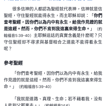
的作工，都一無挂慮地去配合聖靈的作工，去達到神
二步拯救的工作。
的心意，之後跟隨他的人才能更準確、更實際地將他
的道成肉身完全了神道成肉身的意義，徹底完成了神
後果你知道嗎？你做的事不是犯了一個小錯誤，而是
的要求，這樣，人又怎麽能受到懲罰呢？神的工作一
很多信神的人都認為聖經就代表神，信神就是信
在肉身中的全部工作與他對全人類的心意傳給每一個
拯救人的經營計劃。
犯了彌天大罪。所以，我勸每一個人都不要在真理面
直不停止，他的脚步從來也不停止，他在未完成經營
聖經，守住聖經就能得永生，而主耶穌却説：「
你們
接受此道的人。在肉身中的神作工在人中間才真正實
前張牙舞爪，信口雌黄，因為只有真理才能將生命帶
查考聖經，因你們以為内中有永生，給我作見證的就
工作以先總是在忙碌着，從不止步。而人就不同了：
現了神與人同在、同生活的事實，實現了人都看見神
給你，除此以外没有什麽能使你得以復生再見神面
是這經。然而，你們不肯到我這裏來得生命。
」
（約
得着一點點聖靈的作工就作為是永恒不變的；得着一
的面、看見神的作工、聽見神的親口説話這個願望。
主耶穌這話的真實含義是什麽呢？只
翰福音5:39-40）
的。
點點認識就不向前「追踪」神更新的作工了；看到一
——《話・卷一 神的顯現與作工・神的作工與人的實
道成肉身的神結束了「只有耶和華的背影向人類顯
守住聖經却不尋求與基督相合之道能不能得着永生
點神的作工就急忙把神定規成一個特定的木頭人，認
行》
現」的時代，也結束了人類信仰渺茫神的時代，尤其
呢？
為神永遠就是他所看到的這個形像，以往是這樣以後
是最後一次道成肉身的神的作工把全人類都帶入了一
我不僅造了以色列，造了埃及，造了黎巴嫩，我
也永遠是這樣；得着一點點淺薄的認識就得意忘形，
參考聖經
個更現實、更實際、更美好的時代，不僅結束了律
也造了以色列以外的所有的外邦，因此我是所有的受
開始大肆宣揚并不存在的神的性情、神的所是；認準
法、規條的時代，更重要的是，將實際的正常的神，
「你們查考聖經，因你們以為内中有永生，給我
造之物的主，只不過我以以色列為我工作的發源地，
一步聖靈的作工以後，無論什麽樣的人再宣傳神新的
將公義的聖潔的神，將打開經營計劃工作的、展示人
作見證的就是這經。然而，你們不肯到我這裏來得生
以猶太、加利利作為我救贖工作的占據點，以外邦作
作工他都不會接受。這些人都是不能接受聖靈新工作
類奥秘與歸宿的神，將創造人類的、結束經營工作的
命。」
（約翰福音5:39-40）
為我結束整個時代的根據地。我是在以色列作了兩步
的人，都是太守舊的、不能接受新事物的人，這些人
神，將隱秘了幾千年的神向人類公開，徹底結束了渺
工作（律法時代與恩典時代兩步工作），在以色列以
都是信神而又弃絶神的人。人都認為「以色列人只相
「我就是道路、真理、生命；若不藉着我，没有
茫的時代，結束了全人類欲尋求神面却不能的時代，
——《話・卷一 神的顯現與作工・敗壞的人類更需要
外的全地又作了兩步工作（恩典時代與國度時代），
人能到父那裏去。」
（約翰福音14:6）