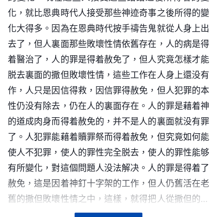
與地位，只不過在發表的形式上有所區别罷了。無論
神自己 三》
化，就比恩典時代人接受那些神迹奇事之後所得的變
是人子的人性還是神性，我們都不可否認地説他代表
化大得多。因為在恩典時代按手禱告鬼就從人身上出
耶穌没有作工作時只是在正常人性裏生活，人根
神自己的身份與地位，只不過神在此期間以肉身的方
去了，但人裏面那些敗壞性情依舊存在，人的病是得
本看不出他是神，没有人發現他是道成肉身的神，人
式作工，以肉身的角度説話，站在人子的身份與地位
着醫治了，人的罪是得着赦免了，但人究竟怎樣才能
只知道他是一個最普通的人。這個最普通的正常人性
上面對人類，讓人有機會接觸到、體會到神在人中間
脱去裏面的撒但敗壞性情，這些工作在人身上還没有
就證實了神道成的是肉身，證實了恩典時代是道成肉
實實際際的説話與作工，也讓人見識到了神的神性與
作，人只是因信得救，因信罪得赦免，但人犯罪的本
身的神作工的時代，并不是靈作工的時代，證實了神
在卑微中的神的高大，同時也讓人對神的真實與實際
性仍没有除去，仍在人的裏面存在。人的罪是藉着神
的靈完全實化在了肉身裏，證實了在神道成肉身的時
有了初步的了解，也有了初步的定義。雖然主耶穌所
的道成肉身而得着赦免的，并不是人的裏面就没有罪
代肉身將作靈的一切工作。有正常人性的基督就是靈
作的工作與他的作工方式、説話角度和在靈界中的神
了。人犯罪能藉着贖罪祭而得着赦免，但究竟如何能
實化的有正常人性、有正常理智、有大腦思維這樣的
的真體有所區别，但他的一切都一點不差地代表那一
使人不犯罪，使人的罪性完全脱去，使人的罪性能够
一個肉身。所謂「實化」就是神成了人的意思，靈成
位人從未看見的神自己，這是不可否認的！就是説，
有所變化，對這個問題人没法解决。人的罪是得着了
了肉身的意思，説得再明白點，就是神自己住在一個
神無論以什麽樣的方式出現，無論以什麽樣的角度説
赦免，這是因着神釘十字架的工作，但人仍舊活在老
有正常人性的肉身裏，藉着正常人性的肉身來發表他
話，以什麽樣的形像來面對人，神代表的只有神自
舊的撒但敗壞性情之中，這樣，就得把人從撒但的敗
的神性作工，這就是「實化」，也就是道成了肉身。
己，他不可能代表任何的人，不可能代表任何的敗壞
壞性情之中完全拯救出來，讓人的罪性完全脱去，而