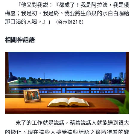
「他又對我説：『都成了！我是阿拉法，我是俄
心、説話，或者談論一件事情，與此同時，主耶穌也
不管是神的靈，不管是基督，總之都是神自己，他都
梅戛；我是初，我是終。我要將生命泉的水白白賜給
作了好多代表神性方面的工作，當然這些工作都是神
會作自己該作的工作，盡自己該盡的職分。
那口渴的人喝。』」
（啓示録21:6）
性情的發表與流露。在此期間，神的神性實化在了一
個正常的肉身之中，讓人看得見、摸得着，讓人不再
相關神話語
覺得神忽隱忽現、没法靠近；相反，人可以通過人子
的舉手投足，人子的説話、作工來揣摩神的心意，或
者了解神的神性。道成肉身的人子將神的神性藉着人
性發表出來，將神的心意傳達給人，同時也將在靈界
中人看不見摸不着的神藉着發表神的心意、神的性情
顯給人看，人看到的是有形有像、有骨有肉的神自
己，所以，道成肉身的人子將神自己的身份、地位、
形像、性情、所有所是等等都具體化、人性化了。雖
然對于神的形像來説，人子的外表有一定的局限性，
末了的工作就是説話，藉着説話人就能達到很大
但人子的實質與所有所是可以完全代表神自己的身份
的變化。現在這些人接受這些話語之後所得着的變
——《話・卷二 關于認識神・神的作工、神的性情與