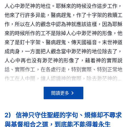
擋，還存着悖逆，只是經神的救贖回到了神的面前，
反省嗎？就不能使你領悟出其中的奥秘嗎？你能自己
人生前根本不明白生命的道，只是犯罪認罪、犯罪認
人心中渺茫神的地位。耶穌來的時候没作這步工作，
的供應。基督末世來到是要向所有凡是真心相信他的
但人對神根本不認識，還能抵擋神、背叛神。人未經
——《話・卷一 神的顯現與作工・道成肉身的奥秘
將自己送到天上去見神嗎？没有神的來到你能將自己
罪，并没有性情變化的路，恩典時代人就是這種情
他來了行許多异能，醫病趕鬼，作了十字架的救贖工
人來供應生命的，這工作是為了結束舊時代進入新時
救贖以前，已有許多撒但的毒素種到人裏面了，人經
四》
帶入天堂與神同享天倫之樂嗎？現在你還在做夢嗎？
形。人完全蒙拯救了嗎？没有！所以，那步工作作完
作，所以在人的觀念中認為神就應該這樣，因為耶穌
代而有的工作，是所有進入新時代的人的必經之路，
過撒但敗壞幾千年，裏面已經有抵擋神的本性了，所
那我勸你，你這夢該停止了，你該看看現在是誰在作
之後，還有一步審判刑罰的工作，這步就是藉着話語
來的時候所作的工不是除掉人心中渺茫神的形像，他
你不能承認而且還定罪或褻瀆或加以逼迫，那你定規
人既信神就得步步緊跟神的脚踪，應做到「羔羊
以人被救贖出來之後，只不過被贖回來了，就是用重
工，現在是誰在作末世拯救人的工作，否則你就永遠
來潔净人，來達到讓人有路可行，這步若再趕鬼那就
來了是釘十字架、醫病趕鬼、傳天國福音。末世神道
就是永世都被焚燒的對象，是永遠不能進入神國中的
無論走到哪裏我們都跟上去」，這才是真尋求真道的
價將人買回來了，但人裏面的毒性并没有去掉，就這
不能得着真理，永遠不能得着生命了。
没有果效、没有意義了，因為人的罪性不能脱去，只
成肉身，一方面把人觀念當中渺茫神的地位除去了，
人。因為這基督本是聖靈的發表，是神的發表，是神
人，才是認識聖靈作工的人。死守字句道理的人都是
樣的污穢的人還得經過變化才有資格事奉神。藉着這
停止在罪得赦免這個基礎上。藉着贖罪祭人已經罪得
人心中再也没有渺茫神的形像了，藉着神的實際説
在地之工作的托付者，所以我説，你若不能接受末世
被聖靈的作工淘汰的人。神在每一個時期都要開展新
一步審判刑罰的工作，使人對自己裏面污穢敗壞的實
赦免了，因為十字架的工作已經結束，神已勝過撒
話、實際作工，在各處行走，特别實際、特别正常地
基督所作的一切，那你就是褻瀆聖靈的人，褻瀆聖靈
的工作，在每一個時期都在人中間有新的開端，人若
質完全認識到，而且能够完全變化，成為被潔净的
但，但是人的敗壞性情還在人裏面存在，人還能犯罪
作工在人中間，讓人認識神的實際，除去渺茫神的地
的人該有的報應那是每一個人都不言而喻的。我還要
只守住「耶和華是神」或「耶穌是基督」這些僅在一
人，這樣，人才有資格歸到神的寶座前。今天所作的
抵擋神，神并没有得着人類。所以，這步工作用話語
位；另一方面是藉着肉身的説話來作成人，成全一
告訴你，你若是抵擋了末世的基督，弃絶了末世的基
——《話・卷一 神的顯現與作工・對神現時作工的認
個時代適應的真理，那人永遠都不會跟上聖靈的作
閲讀更多
這一切的工作都是為了讓人能够得潔净，讓人能够有
來揭示人的敗壞性情，讓人按着合適的路去實行。這
切。這是神在末世要作成的工作。
識》
督，那你的後果是無人能替你承擔的，而且從此以後
工，永遠不會得到聖靈的作工。無論神怎麽作工人都
變化，藉着話語的審判刑罰，藉着熬煉，脱去敗壞得
步作的工作比上步更有意義，比上步作的工作果效更
你就再也没有機會獲得神的稱許了，甚至你想挽回時
毫不疑惑地跟上去，而且緊追不捨，這樣，人又怎麽
着潔净。這步工作與其説是拯救的工作，倒不如説是
在肉身中作工的最長之處就是能給跟隨他的人留
大，因為現在是話語直接供應人的生命，讓人的性情
2)
信神只守住聖經的字句、規條却不尋求
也不能使你再見到神的面，因為你抵擋的不是一個
能被聖靈淘汰呢？無論神如何作，只要人看準是聖靈
潔净的工作。實際上，這步也是征服的工作，也是第
下準確的説話，留下準確的囑咐，留下他對人類準確
能够徹底更新，是一步更徹底的工作，所以説，末了
與基督相合之道，到底能不能得着永生
人，你弃絶的不是一個小小的人，而是基督，這樣的