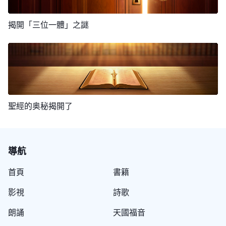
代而有的工作，是所有進入新時代的人的必經之路，
你不就是永遠與神為敵的人嗎？神作工的步伐浩浩蕩
不能得着真理，永遠不能得着生命了。
在，但我并不認可你們的觀點，我只稱許那些脚踏實
的人就不可能相信真理，他們對人類以後的結局更是
成肉身，或許你只是宗教人士，也或許你是虔誠的信
你不能承認而且還定罪或褻瀆或加以逼迫，那你定規
蕩，如汹涌的浪濤，如翻騰的響雷，而你却坐以待
地事奉地上之神的人，却從來不稱許那些從來都不承
揭開「三位一體」之謎
看不透，因為他們并不相信看得見的神的一切作工與
徒，而當神道成肉身之後，許多虔誠的信徒不知不覺
就是永世都被焚燒的對象，是永遠不能進入神國中的
斃，守株待兔，這樣怎麽能算是跟隨羔羊脚踪的人
認地上之基督的人，這些人無論怎樣忠心于天上的
説話，包括人類以後的歸宿他們也不能相信，所以他
成了敵基督，這是怎麽回事，你知道嗎？你信神不講
人。因為這基督本是聖靈的發表，是神的發表，是神
呢？怎麽能説明你守住的神是常新不舊的神呢？而你
神，到最終都難逃我懲罰惡者的手。這些人就是惡
——《話・卷一 神的顯現與作工・只有末後的基督才
們即使是跟隨看得見的神也仍然在作惡却并不尋求真
現實，不追求真理，而是講究虚妄，這不就是你成為
在地之工作的托付者，所以我説，你若不能接受末世
那些已經發了黄的書中的字字句句又怎能帶你跨越時
能賜給人永生的道》
者，是抵擋神的惡者，是從來不甘心順服基督的惡
理，也不實行我所要求的真理。那些不相信自己會被
道成肉身之神的仇敵的最明顯根源嗎？道成肉身的神
基督所作的一切，那你就是褻瀆聖靈的人，褻瀆聖靈
代呢？又怎能帶你尋找神作工的步伐呢？又怎能帶你
者，這些惡者當然包括所有對基督不認識更不承認的
毁滅的人反而又是被毁滅的對象，他們都是認為自己
稱為基督，凡不相信神道成肉身的不就是敵基督嗎？
你當尋求與基督相合之道
的人該有的報應那是每一個人都不言而喻的。我還要
上天堂呢？你手中把握的只是暫時能使你得安慰的字
——《話・卷一 神的顯現與作工・只有末後的基督才
人。你以為只要對天上的神忠心那就可以對基督為所
聖經的奥秘揭開了
太聰明，認為自己是實行真理的人，他們把自己的惡
那你信的、你所愛的真是這一位在肉身中的神嗎？真
告訴你，你若是抵擋了末世的基督，弃絶了末世的基
能賜給人永生的道》
句，不是能使你得生命的真理，你念的字句經文只是
欲為了？錯了！你對基督不認識那就是對天上的神不
（摘選全篇神話語）
行當作真理來寶愛，這樣的惡人都是太自信，將真理
是這個活生生的、最講現實的、正常得「出奇」的神
督，那你的後果是無人能替你承擔的，而且從此以後
讓你充實你舌頭的經文，不是使你認識人生的哲理，
認識，無論你多麽忠心于天上的神都只是空談，都只
當作道理，而將自己的惡行却當作真理，到最終只能
我在人間作了許多工作，在作工期間我也發表了
嗎？你追求的目標到底是什麽？是天上還是地上？是
你就再也没有機會獲得神的稱許了，甚至你想挽回時
更不是使你得成全的路，這樣的差别難道就不能使你
導航
是假冒，因為地上的神不僅有利于人得着真理，有利
是自食其果。越是自信的人越是狂妄的人越不能得着
許多言語，這些言語都是讓人蒙拯救的言語，都是使
觀念還是真理？是神還是仙？
也不能使你再見到神的面，因為你抵擋的不是一個
反省嗎？就不能使你領悟出其中的奥秘嗎？你能自己
于人更深的認識，而且更有利于定人的罪，之後有利
首頁
書籍
真理，越是相信天上的神的人越是抵擋神的人，這些
人達到與我相合而發表出來的言語。但我在地上得到
人，你弃絶的不是一個小小的人，而是基督，這樣的
將自己送到天上去見神嗎？没有神的來到你能將自己
于捕捉事實懲罰惡者。這裏的利害關係你聽明白了
人都是被懲罰的對象。人類進入安息之中以前，各類
的與我相合的人并不多，所以我説人都并不寶愛我的
影視
詩歌
後果你知道嗎？你做的事不是犯了一個小錯誤，而是
帶入天堂與神同享天倫之樂嗎？現在你還在做夢嗎？
嗎？你體驗到了嗎？但願你們都能早日明白這個真理
人是被懲罰還是得賞賜是根據其是否是尋求真理、是
言語，因為人都不是與我相合的。這樣，我所作的工
犯了彌天大罪。所以，我勸每一個人都不要在真理面
朗誦
天國福音
那我勸你，你這夢該停止了，你該看看現在是誰在作
——認識神不僅要認識天上的，更重要的是認識地上
否是認識神、是否是能順服看得見的神。那些雖曾效
就不僅僅是為了讓人能敬拜我，更主要的是讓人能與