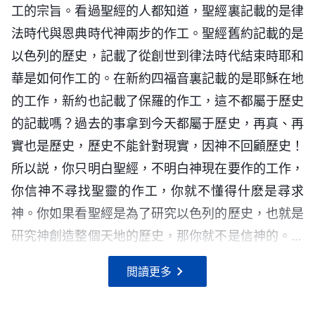
詐、作惡的人。不能跟隨到路終、不能跟上聖靈作工
認識靈的人，都是不認識神作工原則的人。那些認為
神的真面目，永遠信仰渺茫的不存在的神，永遠也不
工的宗旨。看過聖經的人都知道，聖經裏記載的是律
服，對神如何忠心，人當如何活出正常人性，神的智
後的那一位。人所盼望的、人所知道的是人觀念中
的僅持守舊工作的人，不僅没有做到對神忠心反而成
現在是聖靈時代却不接受聖靈新工作的人都是活在渺
會見到神的面目，不會聽見神的親口説話。人想象的
法時代與恩典時代神兩步的作工。聖經舊約記載的是
慧，神的性情，等等。這些言語都是針對人的本質，
的，也僅僅是人肉眼所看見的，與我所作的工作并不
了抵擋神的人，成了被新時代弃絶的人，成了被懲罰
茫的信仰中的人，這樣的人永遠不能獲得聖靈的作
總歸是空洞的，并不能代替神的本來面目，神的原有
以色列的歷史，記載了從創世到律法時代結束時耶和
針對人的敗壞性情，尤其那些揭露人如何弃絶神的言
是相合而是分散的。
的人，這些人不是最可憐的人嗎？許多人還認為凡是
工。只求聖靈直接説話作工却不接受道成肉身的神的
——《話・卷一 神的顯現與作工・將神定規在「觀
性情與他自己的作工是人扮演不出來的。只有神道成
華是如何作工的。在新約四福音裏記載的是耶穌在地
語更是針對人本是撒但的化身、針對人本是神的敵勢
弃絶舊的律法而接受新的作工的人都是没有良心的
説話作工的人，永不能進入新的時代，永不能被神徹
念」中的人怎能獲得神的「啓示」呢？》
肉身來到人中間親自作工，才能將天上看不見的神與
的工作，新約也記載了保羅的作工，這不都屬于歷史
力而言的。神作審判的工作不是三言兩語就道盡人的
人，這些只講「良心」却不認識聖靈作工的人在最終
底拯救！
他的作工帶到地上，這是神向人顯現，是人看見神、
的記載嗎？過去的事拿到今天都屬于歷史，再真、再
本性的，而是來作長期的揭露、對付、修理，這各種
你信神、追求真理以至于你的做人都應從實際出
將自己的前途斷送在自己的良心之中。神作工尚且不
認識神本來面目的最理想的方式，是非道成肉身的神
實也是歷史，歷史不能針對現實，因神不回顧歷史！
方式的揭露、對付與修理并不是用一般的語言能代替
發，一切面對現實，不應追求那些縹緲虚無的東西，
守規條，儘管是他自己的作工他還不留戀，該否的則
不能達到的。
所以説，你只明白聖經，不明白神現在要作的工作，
的，而是用人根本就没有的真理來代替，這樣的方式
這樣做人并無價值，更無一點人生的意義。因為你的
否，該淘汰的淘汰，而人却持守住經營工作中的一小
你信神不尋找聖靈的作工，你就不懂得什麽是尋求
才叫審判，這樣的審判才能將人折服，才能使人對神
追求、你的人生只是在虚妄中度過，只是在欺騙中度
部分來與神敵對，這不是人的謬妄嗎？不是人的無知
神。你如果看聖經是為了研究以色列的歷史，也就是
心服口服，而且對神有真正的認識。審判工作帶來的
過，你不追求有價值、有意義的東西，所以你得着的
嗎？越是害怕自己得不着福氣而謹小慎微的人越不能
研究神創造整個天地的歷史，那你就不是信神的。但
是人對神本來面目的了解，帶來的是人對悖逆真相的
盡是真理以外的謬理與道理。這些與你生存的意義、
得着更多的祝福，得不着最終的福氣。那些死守律法
今天你既然是信神的，是追求生命的，是追求認識神
認識。審判工作使人對神的心意明白了許多，對神的
——《話・卷一 神的顯現與作工・聖經的説法 四》
價值毫無一點關係，只能將你帶入虚空的境地之中，
的人都對律法忠心無二，他們越是這樣對律法忠心越
閲讀更多
的，不是追求死的字句道理的，也不是追求明白歷史
工作宗旨明白了許多，對人所不能明白的奥秘理解了
——《話・卷一 神的顯現與作工・基督用真理來作審
這樣你的一生將會毫無價值又無意義，你不追求有意
是抵擋神的悖逆者，因為現在是國度時代不是律法時
雖然在聖經裏收集了一部分生命之言的書，就如
的，你就得尋求神現時的心意，你就得找聖靈作工的
許多，而且也使人認識了、知道了人的敗壞實質、敗
判的工作》
義的人生，那你就是空度百歲，這樣的一生怎能稱得