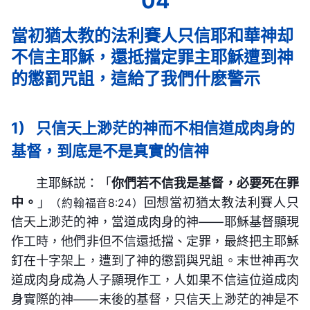
04
表的言語才是真理，才是生命，才是神的心意，才是
國的路，所以在他以後人都説「我們應當走十字架的
歸是他自己，都是他靈的直接發表。上十字架救贖全
存，同時他又在萬物中指揮着一切，以便配合他在人
神現實的作工方式。你把神以往時代的話語的記載搬
當初猶太教的法利賽人只信耶和華神却
道路，為十字架犧牲」。當然，他起初也作了一些别
人類是他靈的直接作工，末世曉諭各國各方，也是他
間的經營。所以，你若只承認神在天上、神在人心中
到今天來守，那你就是一個考古學家了，這樣，説你
不信主耶穌，還抵擋定罪主耶穌遭到神
的工作，也説了一些話，讓人悔改、認罪，但他的職
靈的直接作工，無論何時，神只能稱為全能的獨一真
這道理，却不承認神在人間生存的真理，那你就永遠
是一個歷史文物研究專家那是最恰當不過了。因為你
的懲罰咒詛，這給了我們什麽警示
分還是釘十字架，他傳道三年半還是為以後釘十字架
神，包羅萬有的神自己，根本不存在位格，更不存在
也得不到生命，永遠也得不着真理的道。
總相信神以往作工時留下的痕迹，只相信神以往在人
預備的。耶穌的幾次禱告也是為釘十字架，他過正常
聖父、聖子、聖靈的説法。天上、地上只有一位神！
間作工時留下的影子，只相信神以往交代給當時跟隨
神道成肉身的稱呼是基督，所以將能賜給人真理
人的生活，他生活在地上三十三年半，主要是為了完
1)
只信天上渺茫的神而不相信道成肉身的
神之人的道，却不相信神現在作工的傾向，不相信神
的基督稱為神，這一點兒也不過分。因為他有神的實
成釘十字架的工作，使他有力量能擔得起這個工作，
基督，到底是不是真實的信神
現在的榮顔，不相信神現實發表的真理的道，所以無
質，他有人所不能達到的神的性情與作工智慧，而那
所以説，神把釘十字架的工作都托付在他身上。今天
可非議地説，你是一個超級不現實的空想家。若現在
主耶穌説：「
你們若不信我是基督，必要死在罪
些不能作神的工作却自稱為基督的人才是冒牌貨。所
神道成肉身完成什麽工作呢？今天神道成肉身主要是
——《話・卷一 神的顯現與作工・話語成就一切》
你仍然守着不能使人活着的字句，那你就是一個不可
中。
」
回想當初猶太教法利賽人只
（約翰福音8:24）
謂的基督不僅僅就是神在地上的彰顯，而是神在地上
為了完成「話在肉身顯現」這工作，用話語來成全
信天上渺茫的神，當道成肉身的神——耶穌基督顯現
救藥的朽木了，因為你太守舊了，你太頑固了，你太
開展工作完成他在人中間作工的特有的肉身。這個肉
末了的工作就是説話，藉着説話人就能達到很大
人，讓人接受話語的對付，接受話語的熬煉，在他的
作工時，他們非但不信還抵擋、定罪，最終把主耶穌
不可理喻了！
身不是任何人都能代替的，而是足可擔當神在地上的
的變化。現在這些人接受這些話語之後所得着的變
話中讓你得着供應、得着生命，在他的話裏讓你看見
釘在十字架上，遭到了神的懲罰與咒詛。末世神再次
工作的肉身，是可以發表神性情的肉身，是足可以代
化，就比恩典時代人接受那些神迹奇事之後所得的變
道成肉身成為人子顯現作工，人如果不信這位道成肉
他的作工、他的作為。神用話來刑罰你，來熬煉你，
表神的肉身，是能供應人生命的肉身。那些假冒基督
身實際的神——末後的基督，只信天上渺茫的神是不
化大得多。因為在恩典時代按手禱告鬼就從人身上出
所以，就是你受痛苦也是因着神的話而受的。今天神