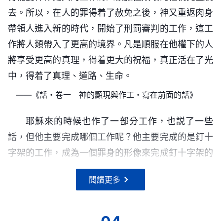
穌裏面的靈、天上的靈與耶和華的靈都是一，叫聖
領的對象。既是神帶領的對象那就是已經聽到和看到
去。所以，在人的罪得着了赦免之後，神又重返肉身
説他不是神，雖然説他是神的愛子，但他仍是神的自
靈，也叫神的靈，也叫七倍加强的靈，也是包羅萬有
神永生之道的人。而那些假信的人，那些神不稱許的
帶領人進入新的時代，開始了刑罰審判的工作，這工
己，因他只不過是靈道成的肉身，實質還是靈。
的靈。就神的靈能作許許多多的工作，他能創世，能
人，那些神厭憎的人，那些被神淘汰的人，定規就是
作將人類帶入了更高的境界。凡是順服在他權下的人
用洪水滅世，也能救贖全人類，更能征服全人類、毁
被神弃絶的人，定規就是并未得着生命之道的人，定
將享受更高的真理，得着更大的祝福，真正活在了光
神自己就是生命，就是真理，他的生命與真理共
滅全人類，這工作都是神自己作的工作，不是任何一
規就是并不知道神到底在哪裏的人。相反，那些神住
中，得着了真理、道路、生命。
存，得不着真理的人也定規得不着生命，没有了真理
個位格的神可以代替的。他的靈能叫耶和華、叫耶
在其心中的人就是知道神到底在哪裏的人，就是神賜
——《話・卷一 神的顯現與作工・寫在前面的話》
的引導、扶持與供應，你得着的只是字句，是道理，
穌，也能叫全能者，是主、是基督，也能成為人子，
予其永生之道的人，也就是跟隨神的對象。現在你知
更是死亡。神的生命無時不在，他的真理與生命同時
耶穌來的時候也作了一部分工作，也説了一些
他在天也在地，在衆宇之上，也在萬人之中，是天
道神究竟在哪裏了嗎？神既在人的心中，又在人的身
共存，你若找不到真理的來源就得不到生命的滋補，
話，但他主要完成哪個工作呢？他主要完成的是釘十
上、地上唯一的掌管者！從創世到如今，這工作就是
邊，他既在靈界又在萬物之上，更在人生存的地上，
你得不到生命的供應那你一定没有真理，你的渾身上
字架的工作，成為一個罪身的形像來完成釘十字架的
神的靈自己作的，無論在天上的工作，還是肉身中的
所以説，末世的來到將神工作的步伐又帶入了新的境
下除了想象觀念以外那就是你的肉體，是你那充滿腥
工作，救贖全人類，為了全人類的罪而作了贖罪祭，
工作，都是他原有的靈作的，無論天上、地上的受造
界。神既在萬物中主宰一切，又在人心中作人的後
臭的肉體。你要知道書本的字句不能算作生命，歷史
閲讀更多
他主要完成這個工作了，最終把十字架的道路給以後
之物都在他全能的手中掌握，都是神自己的工作，誰
盾，更在人的中間生存，這樣才能將生命的道帶給人
——《話・卷一 神的顯現與作工・三位一體的神存在
的記載不能當作真理來供奉，過去的規條不能充當神
的人指明。耶穌來了主要是為了完成救贖的工作，救
也代替不了。在天上是靈，他也是神自己，在人中間
類，才能將人帶入生命的道之中。神來在了地上，活
嗎？》
現實説話的紀實，只有神來在地上活在人的中間所發
贖全人類，把天國的福音給人帶來，而且帶來了進天
他是肉身，仍是神自己，儘管他的名有千千萬，但總
在了人間，是為了人能得着生命的道，是為了人的生