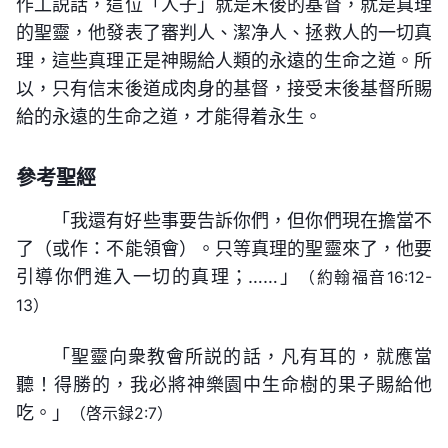
作工説話，這位「人子」就是末後的基督，就是真理
神性都是順服天父的旨意的，基督的實質就是靈也就
的聖靈，他發表了審判人、潔净人、拯救人的一切真
理，這些真理正是神賜給人類的永遠的生命之道。所
是神性，所以他的實質本身就是神自己的實質，這個
以，只有信末後道成肉身的基督，接受末後基督所賜
實質是不會打岔他自己的工作的，他不可能作出拆毁
給的永遠的生命之道，才能得着永生。
自己工作的事來，也不可能説出違背自己旨意的話
來。所以説，道成肉身的神絶對不會作出打岔自己經
參考聖經
營的工作，這是所有人都應該明白的。聖靈作工的實
「我還有好些事要告訴你們，但你們現在擔當不
質是為了拯救人，是為了神自己的經營，同樣，基督
了（或作：不能領會）。只等真理的聖靈來了，他要
的作工也是為了拯救人，為了神的旨意。神既道成肉
引導你們進入一切的真理；……」
（約翰福音16:12-
身他就將他的實質都實化在了他的肉身之中，使他的
13）
肉身能足够擔當他的工作，因而在道成肉身期間基督
——《話・卷一 神的顯現與作工・基督的實質是順服
的作工代替了神靈的一切作工，而且整個道成肉身期
天父的旨意》
「聖靈向衆教會所説的話，凡有耳的，就應當
間的工作都以基督的作工為核心，其餘不得摻有任何
聽！得勝的，我必將神樂園中生命樹的果子賜給他
在主耶穌作工作期間人看到的神有好多人性的表
吃。」
一個時代的工作。神既道成肉身他就以肉身的身份來
（啓示録2:7）
現，例如他可以跳舞，可以參加婚宴，可以與人談
作工，他既來在肉身就在肉身中完成他該作的工作，