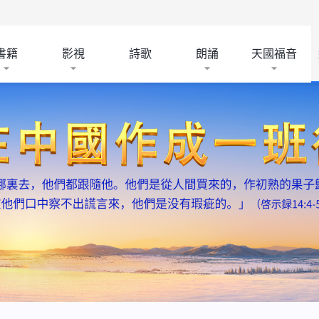
書籍
影視
詩歌
朗誦
天國福音