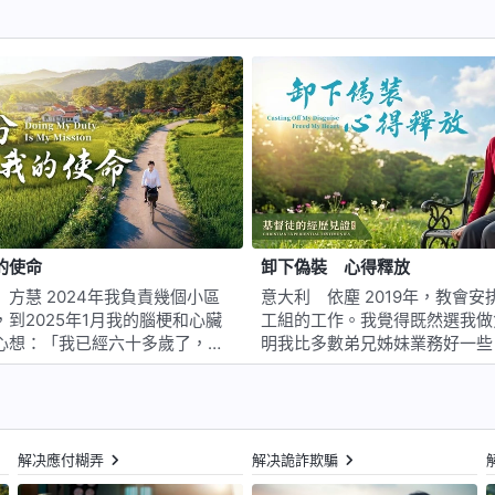
的使命
卸下偽裝 心得釋放
年我負責幾個小區
意大利 依塵 2019年，教會安排我負責美
到2025年1月我的腦梗和心臟
工組的工作。我覺得既然選我做
心想：「我已經六十多歲了，身
明我比多數弟兄姊妹業務好一些
力也不足，該退下來歇歇了，畢
好表現，不能讓大家看到我不行
人，哪有精力負責那麽大範圍的
不管是平時作圖還是組裏學習業
是换個輕省點的本分吧，哪怕傳
妹提一些問題我都積極回答，有
起碼不用這麽操心。要不我跟帶
决一些問題，得到了弟兄姊妹的
個人替换我的本…
裏美滋滋的，心想：「弟兄姊妹
解决應付糊弄
解决詭詐欺騙