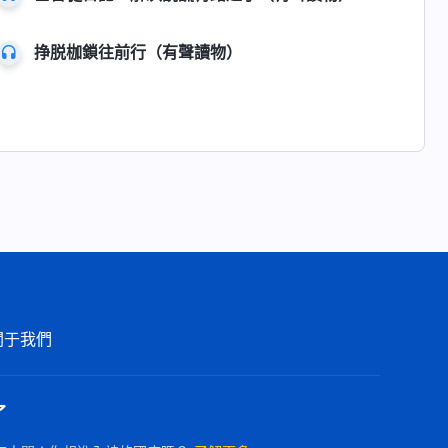
挣脱枷鎖往前行（有聲讀物）
關于我們
了