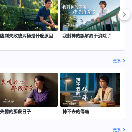
臨到失敗總消極是什麽原因
我對神的誤解終于消除了
卸
更多
失憶的那段日子
抹不去的傷痛
更多