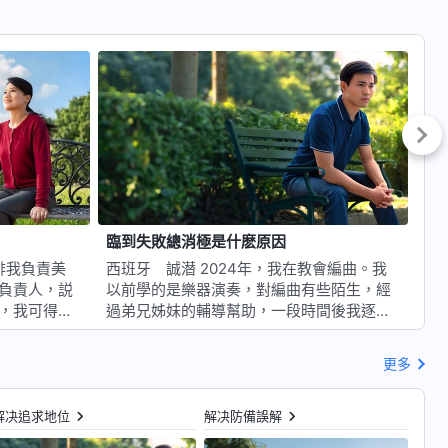
臨到失敗總消極是什麽原因
放
西班牙 誠潜 2024年，我在教會編曲。我
中國廣西
負責人，説
以前學的是樂器演奏，對編曲有些陌生，經
責
，我可得好
過弟兄姊妹的輔導幫助，一段時間後我逐漸
够
。接下來，
掌握了編曲的基本業務。一次編曲前楊林弟
的
務，弟兄姊
兄跟我溝通確定了思路，我把曲子作出來
長
更多
時我也能解
後，組長和楊林都説我作得不錯，組長還感
蘭
贊成。我心
嘆：「好長時間都没有聽到這麽好的歌
一
…
了。」當時我心裏特别高興，心想：「…
邊
解决追求地位
解决防備誤解
解决