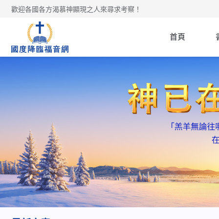
歡迎各國各方渴慕神顯現之人來尋求考察！
首頁