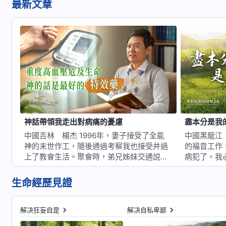
最新文章
神話帶領我走出對病痛的憂慮
盡本分是我
中國吉林 楊杰 1996年，妻子接受了全能
中國黑龍江 方慧 2024
神的末世作工，隨後通過考察我也接受并過
的福音工作，
上了教會生活。聚會時，弟兄姊妹交通説這
病犯了。我
是神最後一步工作，是徹底潔净拯救人的工
體不好，精
作，人經歷神的作工敗壞性情得着了潔净就
竟不是年輕
生命經歷見證
能進天國得永生。我心裏特别感謝神的恩
工作啊？還
待，積極吃喝神的話，投入到傳福音的行列
福音也行，
中。不管不信的親人和朋友怎麽攔…
領説説，找
解决狂妄自是
解决自私卑鄙