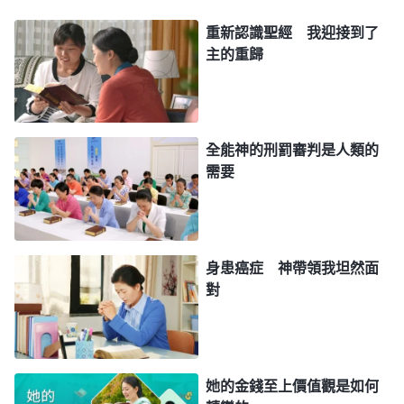
就是向主求告！
重新認識聖經 我迎接到了
回國後，妻子把我帶到一個信全能神的姊妹家，
主的重歸
幾個弟兄姊妹再次給我傳神的國度福音。我心想：
「自從妻子信了全能神後，明白的真理越來越多，信
心也越來越大，之前我都没有好好聽過，今天我要細
全能神的刑罰審判是人類的
聽聽『東方閃電』講的是什麽道。」同時，我也不住
需要
地向主禱告，求主保守我的心，也願主開啓、帶領
我。
全能神教會
的李弟兄對我説：「張弟兄，我們今
天能聚到一起這也是神的愛，聽説你家姊妹已經給你
身患癌症 神帶領我坦然面
見證了全能神的國度福音，不知你對神的末世作工還
對
有哪些不太理解的地方可以提出來，咱們在一起尋
求、交通。」我直截了當地説：「你們説神末世再次
道成肉身
發表真理作了一步審判的工作，我不這麽認
她的金錢至上價值觀是如何
為。現在整個宗教界都公認，神的説話作工都記載在