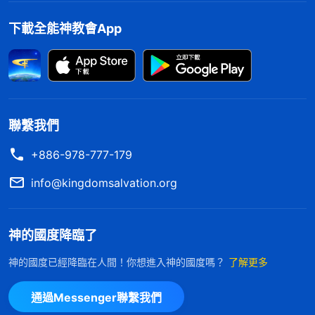
限的那些東西，并不能代表神的全部作工。四福音一
下載全能神教會App
共還没有一百章，什麽咒詛無花果樹、彼得三次不認
主、耶穌釘十字架復活以後向衆門徒顯現、論禁食、
論禱告、論休妻、耶穌的出生、耶穌的家譜、耶穌設
立門徒……無非就記載這些有數的東西，人就把這些
聯繫我們
當寶貝了，還與今天的工作對號，而且還認為耶穌一
生下來作的工作就這麽多，好像神就能作這些工作，
+886-978-777-179
再没有工作了，這不屬于謬嗎？
』
《話・卷一 神的顯
info@kingdomsalvation.org
『
神作每一個時代的
現與作工・道成肉身的奥秘 一》
工作都是相當有界限的，他只作本時代的工作，并不
神的國度降臨了
提前作下一步的工作，這樣才能突出他在每一個時代
的代表性的作工。耶穌當時只説了末世有什麽預兆，
神的國度已經降臨在人間！你想進入神的國度嗎？
了解更多
只説當時怎麽忍耐，怎麽
得救
，該怎麽悔改、認罪、
通過Messenger聯繫我們
背十字架、受苦，并没有説末世的人該怎麽進入，怎