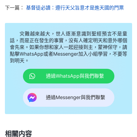
聚。
下一篇：
基督徒必讀：遵行天父旨意才是進天國的門票
我帶着沮喪的心情回到了海外，原以為中共的抓
捕會給妻子的信仰帶來「轉機」，没想到妻子不但没
灾難越來越大，世人逐漸意識到聖經預言不是童
話，而是正在發生的事實，没有人確定明天和意外哪個
有回教堂，反而更加堅定了她跟隨全能神的信心。我
會先來。如果你想和家人一起迎接到主，蒙神保守，請
感到不可思議：「向來有些膽怯、懦弱的妻子，如今
點擊WhatsApp或者Messenger加入小組學習，不要等
變得這麽剛强、有主見，難道真是全能神在帶領她，
到明天。
改變了她？」更讓我納悶的是，我天天向主禱告，求
通過WhatsApp與我們聯繫
主幫助我把妻子拉回來，結果妻子的信心越來越大，
明白的真理越來越多，而我却離主越來越遠，讀經没
通過Messenger與我們聯繫
什麽亮光，禱告也摸不着主的同在，這到底是怎麽回
事呢？難道妻子信的全能神真是主的再來？我陷入了
困惑、迷茫中，想到我在海外的工作就要到期，很快
就得回國，我不知道該怎麽面對這一切，唯一能做的
相關内容