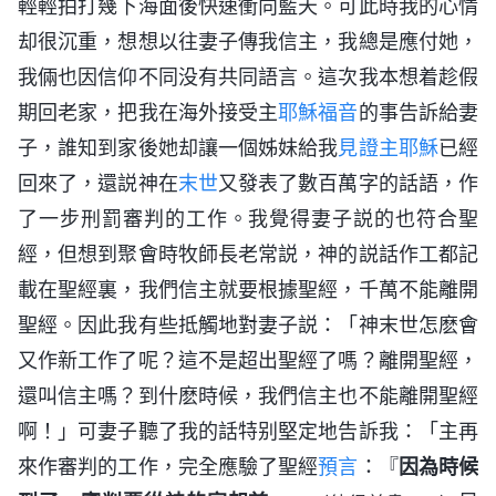
輕輕拍打幾下海面後快速衝向藍天。可此時我的心情
却很沉重，想想以往妻子傳我信主，我總是應付她，
我倆也因信仰不同没有共同語言。這次我本想着趁假
期回老家，把我在海外接受主
耶穌
福音
的事告訴給妻
子，誰知到家後她却讓一個姊妹給我
見證
主耶穌
已經
回來了，還説神在
末世
又發表了數百萬字的話語，作
了一步刑罰審判的工作。我覺得妻子説的也符合聖
經，但想到聚會時牧師長老常説，神的説話作工都記
載在聖經裏，我們信主就要根據聖經，千萬不能離開
聖經。因此我有些抵觸地對妻子説：「神末世怎麽會
又作新工作了呢？這不是超出聖經了嗎？離開聖經，
還叫信主嗎？到什麽時候，我們信主也不能離開聖經
啊！」可妻子聽了我的話特别堅定地告訴我：「主再
來作審判的工作，完全應驗了聖經
預言
：『
因為時候