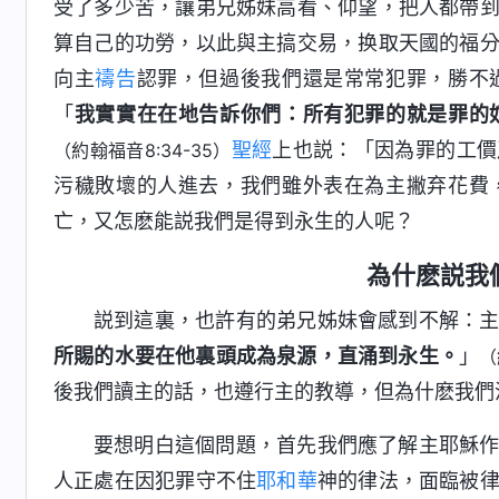
受了多少苦，讓弟兄姊妹高看、仰望，把人都帶
算自己的功勞，以此與主搞交易，换取天國的福
向主
禱告
認罪，但過後我們還是常常犯罪，勝不
「
我實實在在地告訴你們：所有犯罪的就是罪的
聖經
上也説：「因為罪的工價
（約翰福音8:34-35）
污穢敗壞的人進去，我們雖外表在為主撇弃花費
亡，又怎麽能説我們是得到永生的人呢？
為什麽説我
説到這裏，也許有的弟兄姊妹會感到不解：
所賜的水要在他裏頭成為泉源，直涌到永生。
」
（
後我們讀主的話，也遵行主的教導，但為什麽我們
要想明白這個問題，首先我們應了解主耶穌
人正處在因犯罪守不住
耶和華
神的律法，面臨被