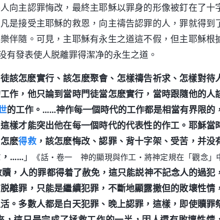
導人向主認罪悔改，最終主耶穌以罪身的形像被釘在了十
。凡是接受主耶穌的救恩，向主禱告認罪的人，罪就得到
喜樂伴隨。可見，主耶穌有永生之道這不假，但主耶穌根
没有發表使人脱離罪得潔净的永生之道。
門徒該怎麽實行、該怎麽聚會、怎樣禱告祈求、怎樣對待
的工作，他只論到當時門徒當怎麽實行，當時跟隨他的人
世
的工作。……神作每一個時代的工作都是相當有界限的
，這樣才能突出他在每一個時代的代表性的作工。耶穌當
，怎麽
得救
，該怎麽悔改、認罪、背十字架、受苦，并没
，……
」
《話・卷一 神的顯現與作工・將神定規在「觀念」
救贖，人的罪都得着了赦免，這只能説神不記念人的過犯
有脱離罪，只能是繼續犯罪，不斷地顯露撒但的敗壞性情
生活。多數人都是白天犯罪、晚上認罪，這樣，即使贖罪
來，這只是完成了拯救工作的一半，因人還有敗壞性情