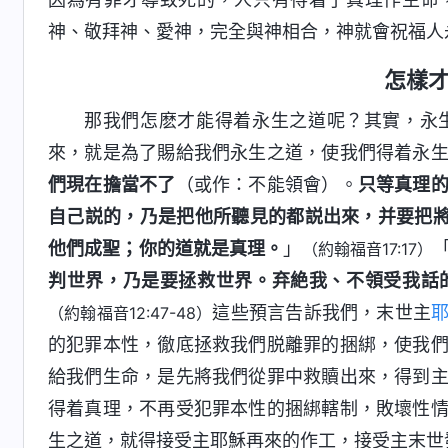
神、敬拜神、愛神，完全與神相合，神就會祝福人
怎樣
那我們怎麽才能得着永生之道呢？其實，永
來，就是為了賜給我們永生之道，使我們得着永
們現在擔當不了
（或作：不能領會）。
只等真理
自己説的，乃是把他所聽見的都説出來，并要把
他們成聖；你的道就是真理。
」
（約翰福音17:17）
判世界，乃是要拯救世界。弃絶我、不領受我話
這些預言告訴我們，末世主
（約翰福音12:47-48）
的犯罪本性，徹底拯救我們脱離罪的捆綁，使我
給我們生命，是先將我們從罪中救贖出來，得到
得着真理，不再受犯罪本性的捆綁轄制，敗壞性
生之道，就得接受主耶穌再來的作工，接受主末世