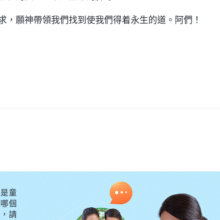
求，願神帶領我們找到使我們得着永生的道。阿們！
是童
外哪個
守，請