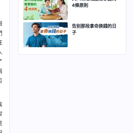
4條原則
跟
告别那段拿命换錢的日
子
們
狂
人
了
兩
否
真
潔
是
服