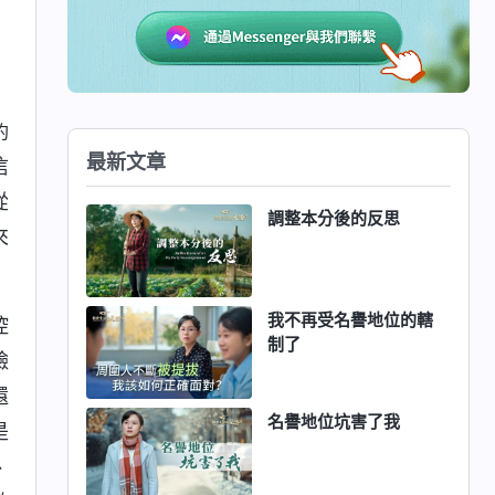
約
最新文章
信
從
調整本分後的反思
來
我不再受名譽地位的轄
控
制了
臉
還
名譽地位坑害了我
是
、