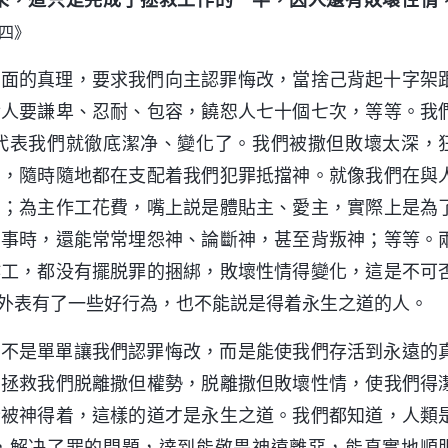
四》
方面的真理，要求我們向主認罪悔改，當捨己背起十字架
對人要謙卑、忍耐、包容，饒恕人七十個七次，等等。我
代表我們就徹底潔净、變化了。我們被撒但敗壞太深，
固，隨時隨地都在支配着我們犯罪抵擋神。就像我們在與
騙；為主作工花費，嘴上説是體貼主、愛主，實際上是為
的事時，還能常常埋怨神、論斷神，甚至背叛神；等等。
作工，都没有擺脱罪的捆綁，敗壞性情得變化，這是不可
外表有了一些好行為，也不能説是得着永生之道的人。
道不是單單讓我們認罪悔改，而是能使我們存活到永遠的
，拯救我們脱離撒但權勢，脱離撒但敗壞性情，使我們得
全被神得着，這樣的道才是永生之道。我們都知道，人類
，解决了罪的問題，達到能敬畏神遠離惡，能真實地順