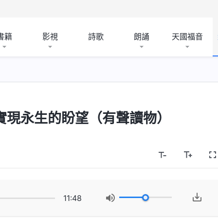
書籍
影視
詩歌
朗誦
天國福音
實現永生的盼望（有聲讀物）
11:48