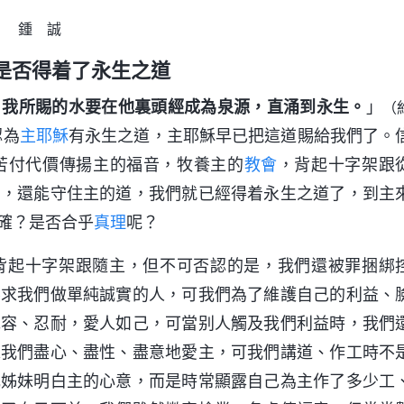
鍾 誠
是否得着了永生之道
。我所賜的水要在他裏頭經成為泉源，直涌到永生。
」
（
認為
主耶穌
有永生之道，主耶穌早已把這道賜給我們了。
苦付代價傳揚主的福音，牧養主的
教會
，背起十字架跟
名，還能守住主的道，我們就已經得着永生之道了，到主
確？是否合乎
真理
呢？
背起十字架跟隨主，但不可否認的是，我們還被罪捆綁
要求我們做單純誠實的人，可我們為了維護自己的利益、
包容、忍耐，愛人如己，可當别人觸及我們利益時，我們
求我們盡心、盡性、盡意地愛主，可我們講道、作工時不
兄姊妹明白主的心意，而是時常顯露自己為主作了多少工