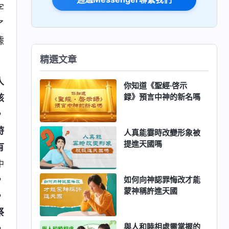
字
了
據
精選文章
人
你知道《聖經·啓示
録》預言中神的新名嗎
該
，
時
人真能霎時改變形象被
提進天國嗎
有
中
，
如何向神認罪悔改才能
蒙神稱許進天國
，
祭
與人和睦相處需掌握的
，