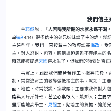
我們信主
主
耶穌
説：「
人若喝我所賜的水就永遠不渴
很多信主的弟兄姊妹讀了主的話，就
翰
福音
4:14）
主這些年，我們一直按着主的教導認罪
悔改
，受
主，對人忍耐、包容，臨到逼迫患難不弃絶主的
時就能被提進
天國
得永生了，但我們的領受是否正
事實上，雖然我們能勞苦作工、撇弃花費，
制，常常違背主的教導做抵擋主的事。就如：主
面、地位，時常説謊、搞欺騙；主要求我們對人
能與人斤斤計較，甚至心裏恨人、嫉妒人；主要
盡所能地高舉主、
見證
主，貼着主的負擔，讓弟