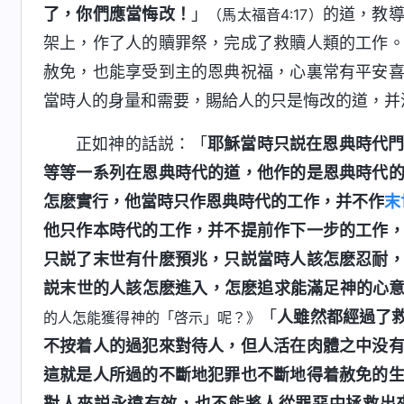
了，你們應當悔改！
」
的道，教
（馬太福音4:17）
架上，作了人的贖罪祭，完成了救贖人類的工作
赦免，也能享受到主的恩典祝福，心裏常有平安
當時人的身量和需要，賜給人的只是悔改的道，并
正如神的話説：「
耶穌當時只説在恩典時代
等等一系列在恩典時代的道，他作的是恩典時代
怎麽實行，他當時只作恩典時代的工作，并不作
末
他只作本時代的工作，并不提前作下一步的工作
只説了末世有什麽預兆，只説當時人該怎麽忍耐
説末世的人該怎麽進入，怎麽追求能滿足神的心意
「
人雖然都經過了
的人怎能獲得神的「啓示」呢？》
不按着人的過犯來對待人，但人活在肉體之中没
這就是人所過的不斷地犯罪也不斷地得着赦免的
對人來説永遠有效，也不能將人從罪惡中拯救出