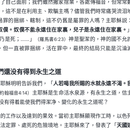
到了自己面前；我們雖然撇家捨業，各處傳福音，但常常
分，這不是在利用主、欺騙主嗎？儘管我們時常痛哭流泪
過罪的捆綁、轄制，這不仍舊是屬罪的人嗎？主耶穌説
奴僕。奴僕不能永遠住在家裏，兒子是永遠住在家裏。
乃是死；……」
神是聖潔的，神的國不允
（羅馬書6:23）
，但一直被罪捆綁，活在罪中，最終的結局只能是沉淪
們還没有得到永生之道
主耶穌明明告訴我們，「
人若喝我所賜的水就永遠不渴。
主耶穌是生命活水泉源，有永生之道，信
約翰福音4:14）
没有得着能使我們得潔净、變化的永生之道呢？
作的工作以及達到的果效。當初主耶穌顯現作工時，以色
律法定罪、處死的危險境地。主耶穌來了，發表了「
天國