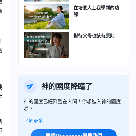
數
在培養人上我學到的功
地
課
：
」
對待父母也該有原則
許
滅
神的國度降臨了
我
主
神的國度已經降臨在人間！你想進入神的國度
嗎？
了解更多
列
近
通過Messenger聯繫我們