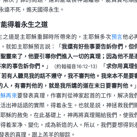
永遠不死，進天國得永生。
才能得着永生之道
生之道是主耶穌重歸時所帶來的，主耶穌多次
預言
他必
生。就如主耶穌預言説：「
我還有好些事要告訴你們，但
的聖靈來了，他要引導你們進入一切的真理；因為他不是
將來的事告訴你們。
」
「
求你用真理
（約翰福音16:12-13）
「
若有人聽見我的話不遵守，我不審判他。我來本不是要
的人，有審判他的，就是我所講的道在末日要審判他。
耶穌再來
要發表真理，作審判從神家起首的工作，解决我
們活出神話語的實際，得着永生。也就是説，神拯救我們
主耶穌的赦免，在此基礎上，神再將真理賜給我們，使我
情得着潔净、變化，成為新造的人。所以，我們要想得到
發表的真理，跟上羔羊的脚踪。