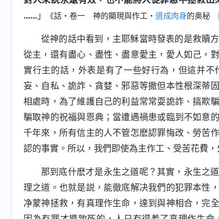
……
」
《話・卷一 神的顯現與作工・
道成肉身
的奥秘 
從神的話中看到，主耶穌當時發表的是救贖
從主，還有盡心、盡性、盡意愛主，愛人如己，
實行主的話，外表是有了一些好行為，但這并不
妄、自私、詭詐、貪婪、邪惡等撒但本性根深蒂
相處時，為了維護自己的利益常常耍詭詐、搞欺
騙取神的祝福與恩典；當遭遇禍患或臨到不如意
千年來，所有信主的人不管怎麽認罪悔改、勞苦
認的事實。所以，我們即使為主作工、受苦花費，
那到底什麽才是永生之道呢？其實，永生之
理之道。也就是説，能徹底解决我們的犯罪本性
净蒙神拯救，有真理作生命，達到與神相合，完
因為有罪才導致死的，人只有得着了真理作生命