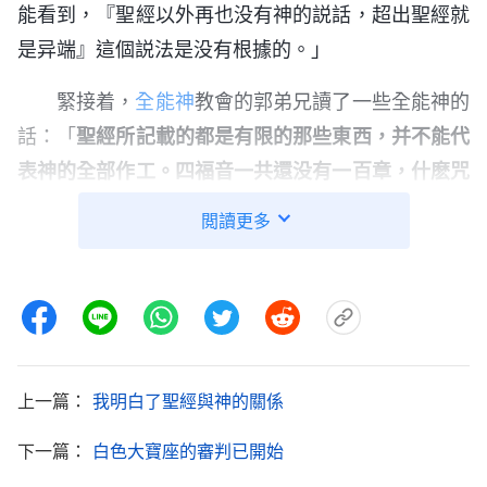
能看到，『聖經以外再也没有神的説話，超出聖經就
是异端』這個説法是没有根據的。」
緊接着，
全能神
教會的郭弟兄讀了一些全能神的
話：「
聖經所記載的都是有限的那些東西，并不能代
表神的全部作工。四福音一共還没有一百章，什麽咒
詛無花果樹、彼得三次不認主、耶穌釘十字架復活以
閲讀更多
後向衆門徒顯現、論禁食、論禱告、論休妻、耶穌的
出生、耶穌的家譜、耶穌設立門徒……無非就記載這
些有數的東西，人就把這些當寶貝了，還與今天的工
作對號，而且還認為耶穌一生下來作的工作就這麽
多，好像神就能作這些工作，再没有工作了，這不屬
上一篇：
我明白了聖經與神的關係
于謬嗎？
」
《話・卷一 神的顯現與作工・
道成肉身
的奥
「
在耶穌時代，耶穌按照當時聖靈在他身上
秘 一》
下一篇：
白色大寶座的審判已開始
所作的工作來帶領那些猶太人，帶領所有跟隨他的那