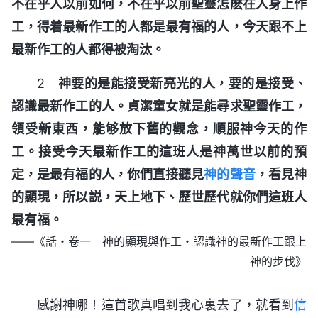
不在乎人以前如何，不在乎以前聖靈怎麽在人身上作
工，得着最新作工的人都是最有福的人，今天跟不上
最新作工的人都得被淘汰。
2
神要的是能接受新亮光的人，要的是接受、
認識最新作工的人。貞潔童女就是能尋求聖靈作工，
領受新東西，能够放下舊的觀念，順服神今天的作
工。接受今天最新作工的這班人是神萬世以前的預
定，是最有福的人，你們直接聽見
神的聲音
，看見神
的顯現，所以説，天上地下、歷世歷代就你們這班人
最有福。
——《話・卷一 神的顯現與作工・認識神的最新作工跟上
神的步伐》
感謝神哪！這首歌真唱到我心裏去了，就看到
信