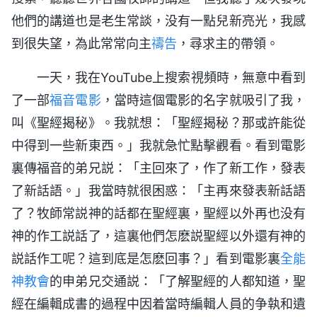
他們的講道也是老生常談，没有一點兒新亮光，我感
到很失望，為此常常向主
禱告
，尋求主的帶領。
一天，我在YouTube上搜索視頻時，無意中看到
了一部
福音電影
，當時這個電影的名字就吸引了我，
叫《聖經揭秘》。我就想：「聖經揭秘？那或許能從
中得到一些新東西。」我就急忙點擊觀看。看到電影
裏傳福音的弟兄説：「主回來了，作了新工作，發表
了新話語。」我當時就很困惑：「主再來發表新話語
了？牧師常説神的話都在聖經裏，聖經以外再也没有
神的作工説話了，這裏他們怎麽説聖經以外還有神的
説話作工呢？這到底是怎麽回事？」看到電影裏
全能
神教會
的申弟兄交通説：「了解聖經的人都知道，聖
經在編輯成書的過程中因着當時編輯人員的争執和遺