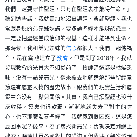
我們一定要守住聖經，只有在聖經裏才能得生命。」
聽到這些話，我就更加地渴慕讀經、背誦聖經。我也
常跟身邊的弟兄姊妹講，要多讀聖經才能够認識主，
一定要把聖經當成信仰的根基，這樣才能得到生命。
那時候，我和弟兄姊妹的
信心
都很大，我們一起傳福
音，還在當地建立了
教會
。但是到了2018年，我就
發現教會的光景大不如從前了。牧師講道都是枯燥乏
味，没有一點兒亮光，翻來覆去地就講解那些聖經章
節還有屬靈人物的歷史故事，跟我們的現實生活和屬
靈生命没有一點兒關係。其實，我自己讀聖經也没什
麽收穫，靈裏也很軟弱，漸漸地就失去了對主的信
心，也不那麽渴慕聖經了。我就感到很困惑，這是怎
麽回事呢？後來，為了尋找新亮光，我就决定到網上
搜索，聽聽世界各國牧師的講道。但我聽了幾次發現