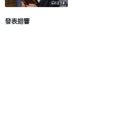
12:14
宰，神不僅是安息日的主，更是聖經的主，神是根據
他的經營計劃，按照人類的需要作更新的工作，來發
發表迴響
表新時代的話語。所以説，『聖經以外再也没有神的
作工説話』這個説法不成立呀。聖經當中所記載的内
容都是有限的，舊約聖經只記載了
耶和華
神的作工，
新約聖經只記載了主耶穌的作工，而神在
末世
的作工
在聖經裏只有預言，神作工的事實、詳細的内容并没
有記載在聖經當中，因為神作的是末世的審判工作，
是聖經以外的新的工作。神是真理的發表者，更是宇
宙萬物的主宰者，他的豐富取之不盡、用之不完，他
是任何一個受造之物所不能測透的，所以説，就聖經
當中的這些内容并不能把神的作為都説透。」
聽到這裏，我很贊同他們的交通。他們説的對