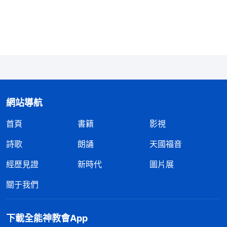
呀，神是造物的主，是涌流不斷的活水泉源，怎麽可
能只説聖經裏那些有限的話呢？想想新約四福音、
《使徒行傳》所記載的主耶穌的話如果都放到一起，
人慢慢説，那幾個小時也就説完了，主耶穌傳道作工
三年半，不可能只説聖經裏記載的那些話呀。尤其他
們談到聖經是神作完工作以後人才把神的作工記載下
網站導航
來編排到聖經内的，如果主再來作新工作，那聖經裏
肯定没有記載，神是超出聖經作工的，就像主耶穌的
首頁
書籍
影視
説話作工超出舊約聖經一樣。那這樣説的話，牧師教
詩歌
朗誦
天國福音
導我們的「神的話都在聖經裏，聖經以外再也没有神
經歷見證
新時代
圖片展
的説話，離開聖經就是异端」這個觀點是錯誤的，確
關于我們
實把神給定規了。這時，我心裏亮堂了很多。最觸動
我的是，他們讀的全能神的話把聖經的奥秘説得很明
白，我就覺得這些話可不是人能説出來的，很可能是
下載全能神教會App