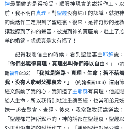
神
最關鍵的是得接受、順服神現實的説話作工。以
前，我不明白
真理
，對
聖經
没有純正的認識，就把神
的説話作工定規到了聖經裏。後來，是神奇妙的拯救
讓我聽到了神的聲音，被提到神的寶座前，赴上了羔
羊的婚筵。想想真是太有福了！
記得我剛信主的時候，看到聖經裏主
耶穌
説：
「
你們必曉得真理，真理必叫你們得以自由。
」
（約
「
我就是道路、真理、生命；若不藉着
翰
福音
8:32）
我，没有人能到父那裏去。
」
這兩節
（約翰福音14:6）
經文觸動了我的心，我知道了
主耶穌
有真理，他能賜
給人生命，所以我特别地注重讀聖經，也常和弟兄姊
妹一起去聚會、查經。後來，我常聽牧師講道説：
「聖經都是神所默示的，神的話都在聖經裏，聖經以
外再也没有神的説話作工。」「離開聖經就是异端，