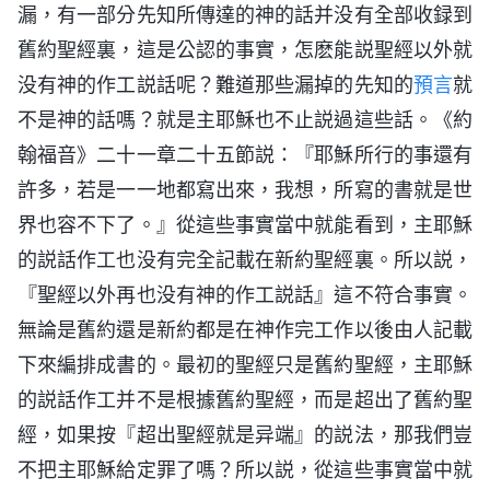
漏，有一部分先知所傳達的神的話并没有全部收録到
舊約聖經裏，這是公認的事實，怎麽能説聖經以外就
没有神的作工説話呢？難道那些漏掉的先知的
預言
就
不是神的話嗎？就是主耶穌也不止説過這些話。《約
翰福音》二十一章二十五節説：『耶穌所行的事還有
許多，若是一一地都寫出來，我想，所寫的書就是世
界也容不下了。』從這些事實當中就能看到，主耶穌
的説話作工也没有完全記載在新約聖經裏。所以説，
『聖經以外再也没有神的作工説話』這不符合事實。
無論是舊約還是新約都是在神作完工作以後由人記載
下來編排成書的。最初的聖經只是舊約聖經，主耶穌
的説話作工并不是根據舊約聖經，而是超出了舊約聖
經，如果按『超出聖經就是异端』的説法，那我們豈
不把主耶穌給定罪了嗎？所以説，從這些事實當中就