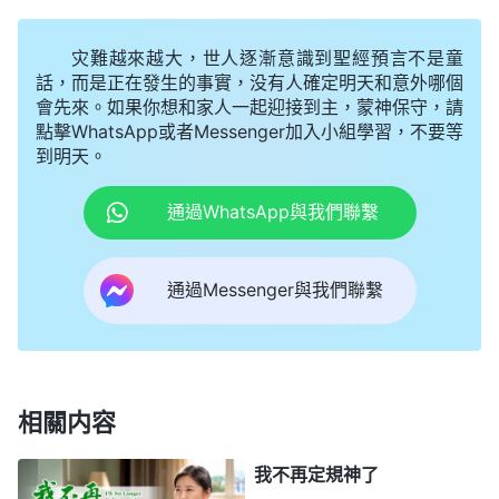
些人，他所作的并不以聖經為根據，而是按着他的工
灾難越來越大，世人逐漸意識到聖經預言不是童
作來説話，他不管聖經如何説，也不在聖經裏找路來
話，而是正在發生的事實，没有人確定明天和意外哪個
帶領跟隨他的人。他剛開始作工就是傳
悔改
的道，而
會先來。如果你想和家人一起迎接到主，蒙神保守，請
點擊WhatsApp或者Messenger加入小組學習，不要等
『悔改』這兩個字眼在舊約那麽多預言裏根本提都没
到明天。
提到，他不僅不是根據聖經作，他又帶出了更新的
路，作更新的工作。他從不參考聖經來傳道，他醫病
通過WhatsApp與我們聯繫
趕鬼的异能在律法時代從未有人能作，他的工作、他
的教訓、他説話的權柄與能力也是在律法時代無人能
通過Messenger與我們聯繫
達到的，他只是作他更新的工作，儘管有許多人用聖
經來定他的罪，以至于用舊約聖經來將他釘在了十字
架上，但他的工作却超乎聖經舊約，若不是這樣，人
相關内容
又怎麽能把他釘在十字架上呢？還不都是因為他的教
訓、他醫病趕鬼的能力在舊約裏從未有過記載
我不再定規神了
嗎？……在人看他作工没有一點根據，而且有許多不