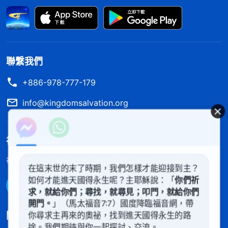
出于神的，因為只有神才能揭開這麽多奥秘呀。
想到這兒，我就趕緊往下看，就看到郭弟兄又讀
了一段全能神的話：「
末世的基督帶來的是生命，帶
聯繫我們
來的是長久的永遠的真理之道，這真理就是人得着生
命的途徑，是人認識神被神稱許的唯一途徑。你若不
+886-978-777-179
尋求末世的基督供應的生命之道，那你就永遠不可能
info@kingdomsalvation.org
得着耶穌的稱許，永遠没資格踏入
天國
的大門，因為
你是歷史的傀儡，是歷史的囚犯。……神作工的步伐
神的國度降臨了
浩浩蕩蕩，如汹涌的浪濤，如翻騰的響雷，而你却坐
神的國度已經降臨在人間！你想進入神的國度嗎？
了解更多
以待斃，守株待兔，這樣怎麽能算是跟隨羔羊脚踪的
在這末世的末了時期，我們怎樣才能迎接到主？
人呢？怎麽能説明你守住的神是常新不舊的神呢？而
如何才能進天國得永生呢？主耶穌說：「
你們祈
通過Messenger聯繫我們
求，就給你們；尋找，就尋見；叩門，就給你們
你那些已經發了黄的書中的字字句句又怎能帶你跨越
開門。
」（馬太福音7:7）國度降臨福音網，帶
時代呢？又怎能帶你尋找神作工的步伐呢？又怎能帶
關注我們
你尋求主再來的奧祕，找到進天國得永生的路
你上天堂呢？你手中把握的只是暫時能使你得安慰的
途。我們期待與你一起探討、交流。