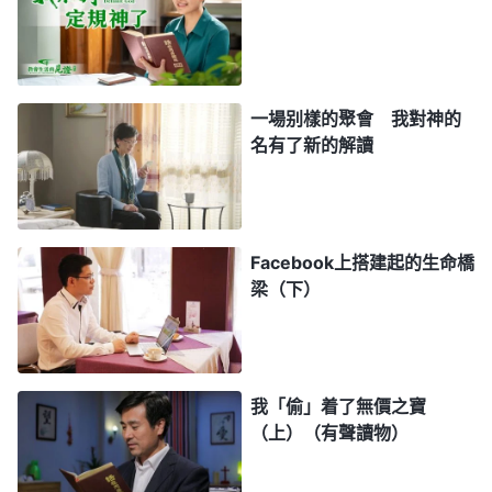
符合聖經的記載，這不都是人的錯謬嗎？神作工還用
套規條嗎？神作工還得根據先知的預言嗎？到底聖經
大還是神大？為什麽神作工非得根據聖經呢？難道神
一場别樣的聚會 我對神的
自己就没有任何權利來超脱聖經嗎？神就不能離開聖
名有了新的解讀
經另外作工嗎？為什麽耶穌與他的門徒不守安息日
呢？若説他按照安息日、按照舊約那些誡命實行，他
為什麽來了不守安息日，但洗脚、蒙頭，還掰餅、喝
Facebook上搭建起的生命橋
酒呢？這些不都是舊約没有的誡命嗎？他要是按照舊
梁（下）
約，為什麽打破這些規條呢？你該知道，先有神還是
先有聖經！他能是安息日的主就不能是聖經的主
嗎？
」
《話・卷一 神的顯現與作工・聖經的説法 一》
我「偷」着了無價之寶
讀完話，申弟兄交通説：「神作工從不根據聖經，也
（上）（有聲讀物）
不參考聖經，更不在聖經裏找路來帶領跟隨他的人，
而是賜給人更新的路，作更新的工作。神是萬物的主