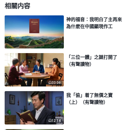
相關内容
作工與説話都超出了舊約聖經，如果按『超出聖經就
是异端』説法，那我們豈不把主耶穌給定罪了嗎？弟
神的福音：我明白了主再來
兄姊妹，從這些事實當中我們可以看到，『聖經之外
為什麽在中國顯現作工
再没有神的作工、説話，超出聖經的就是异端』這種
説法是没有根據的。」
「三位一體」之謎打開了
接着，
全能神
教會的郭弟兄讀了一段全能神的
（有聲讀物）
話：「
在耶穌時代，耶穌按照當時聖靈在他身上所作
的工作來帶領那些猶太人，帶領所有跟隨他的那些
33:06
人，他所作的并不以聖經為根據，而是按着他的工作
我「偷」着了無價之寶
來説話，他不管聖經如何説，也不在聖經裏找路來帶
（上）（有聲讀物）
領跟隨他的人。他剛開始作工就是傳
悔改
的道，而
『悔改』這兩個字眼在舊約那麽多預言裏根本提都没
12:14
提到，他不僅不是根據聖經作，他又帶出了更新的