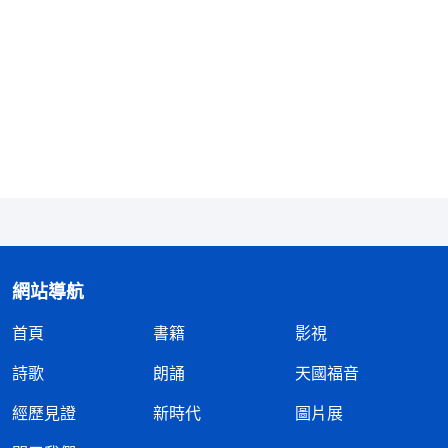
呢？若説他按照安息日、按照舊約那些誡命實行，他
為什麽來了不守安息日，但洗脚、蒙頭，還掰餅、喝
酒呢？這些不都是舊約没有的誡命嗎？他要是按照舊
約，為什麽打破這些規條呢？你該知道，先有神還是
先有聖經！他能是安息日的主就不能是聖經的主
嗎？
」
《話・卷一 神的顯現與作工・聖經的説法 一》
申弟兄交通説：「多年以來我們都認為離開聖經
就是异端，今天看了全能神的話我們明白了，神作工
從不根據聖經，也不參考聖經，更不在聖經裏找路來
網站導航
帶領跟隨他的人，而是賜給人更新的路，作更新的工
首頁
書籍
影視
作。神是萬物的主宰，他不僅是安息日的主，更是聖
詩歌
朗誦
天國福音
經的主，神有權力作他自己的工作，按照人類的需要
作更新的工作。所以，『聖經之外再也没有神的説
經歷見證
新時代
圖片展
話、作工，離開聖經就是异端』這種説法不成立。」