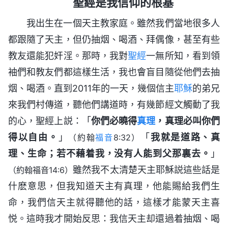
聖經是我信仰的根基
我出生在一個天主教家庭。雖然我們當地很多人
都跟隨了天主，但仍抽烟、喝酒、拜偶像，甚至有些
教友還能犯奸淫。那時，我對
聖經
一無所知，看到領
袖們和教友們都這樣生活，我也會盲目隨從他們去抽
烟、喝酒。直到2011年的一天，幾個信主
耶穌
的弟兄
來我們村傳道，聽他們講道時，有幾節經文觸動了我
的心，聖經上説：「
你們必曉得
真理
，真理必叫你們
得以自由。
」
「
我就是道路、真
（約翰
福音
8:32）
理、生命；若不藉着我，没有人能到父那裏去。
」
雖然我不太清楚天主耶穌説這些話是
（約翰福音14:6）
什麽意思，但我知道天主有真理，他能賜給我們生
命，我們信天主就得聽他的話，這樣才能蒙天主喜
悦。這時我才開始反思：我信天主却還過着抽烟、喝