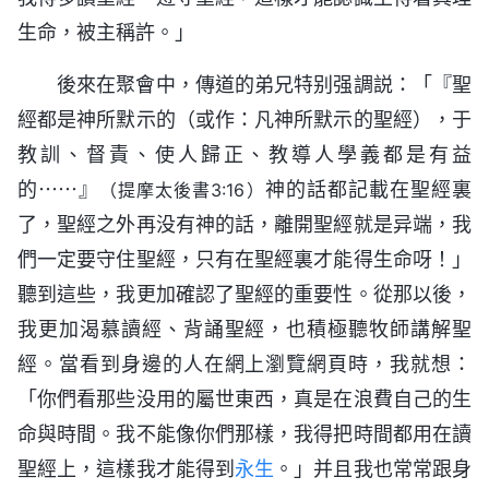
生命，被主稱許。」
後來在聚會中，傳道的弟兄特别强調説：「『聖
經都是神所默示的（或作：凡神所默示的聖經），于
教訓、督責、使人歸正、教導人學義都是有益
的⋯⋯』
神的話都記載在聖經裏
（提摩太後書3:16）
了，聖經之外再没有神的話，離開聖經就是异端，我
們一定要守住聖經，只有在聖經裏才能得生命呀！」
聽到這些，我更加確認了聖經的重要性。從那以後，
我更加渴慕讀經、背誦聖經，也積極聽牧師講解聖
經。當看到身邊的人在網上瀏覽網頁時，我就想：
「你們看那些没用的屬世東西，真是在浪費自己的生
命與時間。我不能像你們那樣，我得把時間都用在讀
聖經上，這樣我才能得到
永生
。」并且我也常常跟身