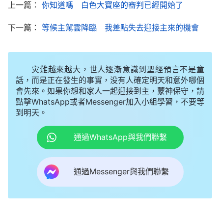
上一篇：
你知道嗎 白色大寶座的審判已經開始了
全能神教會
的申弟兄交通道：「弟兄姊妹，了解
下一篇：
等候主駕雲降臨 我差點失去迎接主來的機會
聖經的人都知道，聖經在編輯成書的過程中，因着當
時編輯人員的争執和遺漏，有一部分先知所傳達的神
的話并没有全部收録到舊約聖經裏，這是公認的事
灾難越來越大，世人逐漸意識到聖經預言不是童
實，怎麽能説聖經之外就没有神的作工、説話呢？難
話，而是正在發生的事實，没有人確定明天和意外哪個
道那些漏掉的先知的
會先來。如果你想和家人一起迎接到主，蒙神保守，請
預言
就不是神的話嗎？就是新約
點擊WhatsApp或者Messenger加入小組學習，不要等
裏
主耶穌
也不止説過這些話。約翰福音21章25節
到明天。
説：『耶穌所行的事還有許多，若是一一地都寫出
通過WhatsApp與我們聯繫
來，我想，所寫的書就是世界也容不下了。』這就證
實了主耶穌的作工、説話也没有完全記載在新約聖經
裏，所以説，『聖經以外再也没有神的作工、説話
通過Messenger與我們聯繫
了』這不符合事實。弟兄姊妹，我們還應知道，無論
是舊約還是新約都是在神作完一步工作之後由人記載
下來才産生的。最初的聖經只是舊約聖經，主耶穌的