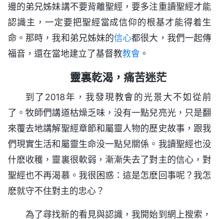
邊的弟兄姊妹講不要背離聖經，要多注重讀聖經才能
認識主，一定要把聖經當成信仰的根基才能得着生
命。那時，我和弟兄姊妹的
信心
都很大，我們一起傳
福音，還在當地建立了基督教
教會
。
靈裏乾渴，痛苦迷茫
到了2018年，我發現教會的光景大不如從前
了。牧師們講道枯燥乏味，没有一點兒亮光，只是翻
來覆去地講解聖經章節和屬靈人物的歷史故事，跟我
們現實生活和屬靈生命没一點兒關係。我讀聖經也没
什麽收穫，靈裏很軟弱，漸漸失去了對主的信心，對
聖經也不再渴慕。我很困惑：這是怎麽回事呢？我怎
麽就守不住對主的忠心？
為了尋找新的看見與認識，我開始到網上搜索，