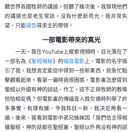
聽世界各國牧師的講道。但聽了幾次後，我發現他們
的講道也是老生常談，没有什麽新亮光，我非常失
望，只能
禱告
尋求主的帶領。
一部電影帶來的真光
一天，我在YouTube上搜索視頻時，目光落在了
一部名為《
聖經揭秘
》的
福音電影
上，電影的名字吸
引了我，我想肯定能從中得到一些新東西，就急忙點
擊觀看起來。看第一遍時我很困惑，電影裏怎麽提到
聖經以外還有神的説話、作工，這不正與牧師的教導
恰恰相反嗎？但電影裏的傳福音人員交通時列舉了許
多事實，有理有據，令我耳目一新，我决定再看一
遍。後來，我看到電影中弟兄姊妹因「我們信主得根
據聖經，神的話都在聖經裏，聖經以外再没有神的説