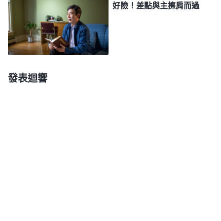
路，作更新的工作。他從不參考聖經來傳道，他醫病
好險！差點與主擦肩而過
趕鬼的异能在律法時代從未有人能作，他的工作、他
的教訓、他説話的權柄與能力也是在律法時代無人能
達到的，他只是作他更新的工作，儘管有許多人用聖
經來定他的罪，以至于用舊約聖經來將他釘在了十字
發表迴響
架上，但他的工作却超乎聖經舊約，若不是這樣，人
又怎麽能把他釘在十字架上呢？還不都是因為他的教
訓、他醫病趕鬼的能力在舊約裏從未有過記載
嗎？……在人看他作工没有一點根據，而且有許多不
符合聖經的記載，這不都是人的錯謬嗎？神作工還用
套規條嗎？神作工還得根據先知的預言嗎？到底聖經
大還是神大？為什麽神作工非得根據聖經呢？難道神
自己就没有任何權利來超脱聖經嗎？神就不能離開聖
經另外作工嗎？為什麽耶穌與他的門徒不守安息日