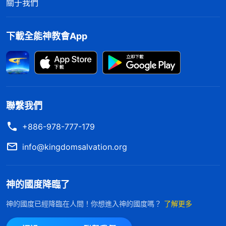
關于我們
後來，我又聽到郭弟兄交通説：「聖經中所記載
下載全能神教會App
的内容都是有限的，舊約聖經只記載了
耶和華
神的作
工，新約聖經只記載了主耶穌的作工，而神
末世
的作
工在聖經裏只有預言，詳細的内容并没有記載在聖經
當中，因為神在末世是作審判的工作，是在聖經以外
的新的工作。神是真理的發表者，更是宇宙萬物的主
聯繫我們
宰者，他的豐富取之不盡、用之不完，他是任何一個
+886-978-777-179
受造之物所不能測透的，所以説，就聖經當中的這些
info@kingdomsalvation.org
内容并不能把神的作為都説透。我們來看一段全能神
的話吧。全能神説：『
聖經所記載的都是有限的那些
東西，并不能代表神的全部作工。四福音一共還没有
神的國度降臨了
一百章，什麽咒詛無花果樹、彼得三次不認主、耶穌
神的國度已經降臨在人間！你想進入神的國度嗎？
了解更多
釘十字架復活以後向衆門徒顯現、論禁食、論禱告、