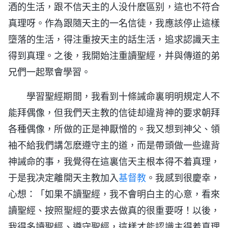
酒的生活，跟不信天主的人没什麽區别，這也不符合
真理呀。作為跟隨天主的一名信徒，我應該停止這樣
墮落的生活，得注重按天主的話生活，追求認識天主
得到真理。之後，我開始注重讀聖經，并與傳道的弟
兄們一起聚會學習。
學習聖經期間，我看到十條誡命裏明明規定人不
能拜偶像，但我們天主教的信徒却違背神的要求朝拜
各種偶像，所做的正是神厭憎的。我又想到神父、領
袖不給我們講怎麽遵守主的道，而是帶頭做一些違背
神誡命的事，我覺得在這裏信天主根本得不着真理，
于是我决定離開天主教加入
基督教
。我感到很慶幸，
心想：「如果不讀聖經，我不會明白主的心意，看來
讀聖經、按照聖經的要求去做真的很重要呀！以後，
我得多讀聖經、遵守聖經，這樣才能認識主得着真理