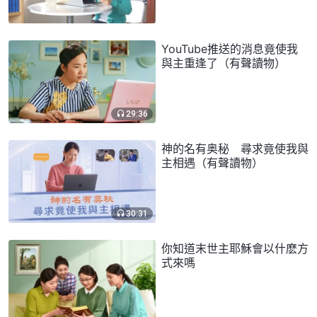
YouTube推送的消息竟使我
與主重逢了（有聲讀物）
29:36
神的名有奥秘 尋求竟使我與
主相遇（有聲讀物）
30:31
你知道末世主耶穌會以什麽方
式來嗎