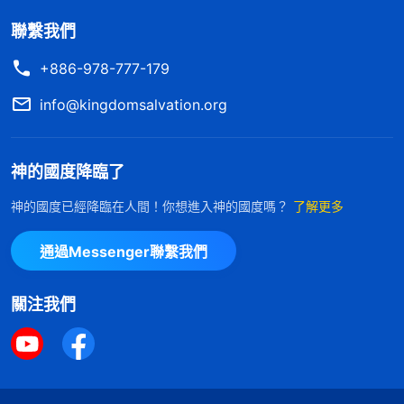
聯繫我們
+886-978-777-179
info@kingdomsalvation.org
神的國度降臨了
神的國度已經降臨在人間！你想進入神的國度嗎？
了解更多
在這末世的末了時期，我們怎樣才能迎接到主？
如何才能進天國得永生呢？主耶穌說：「
你們祈
通過Messenger聯繫我們
求，就給你們；尋找，就尋見；叩門，就給你們
開門。
」（馬太福音7:7）國度降臨福音網，帶
關注我們
你尋求主再來的奧祕，找到進天國得永生的路
途。我們期待與你一起探討、交流。