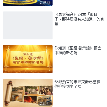
15:43
《馬太福音》24章「那日
子、那時辰没有人知道」的真
意
你知道《聖經·啓示録》預言
中神的新名嗎
聖經預言的末世灾難已應驗
你迎接到主了嗎
11:41