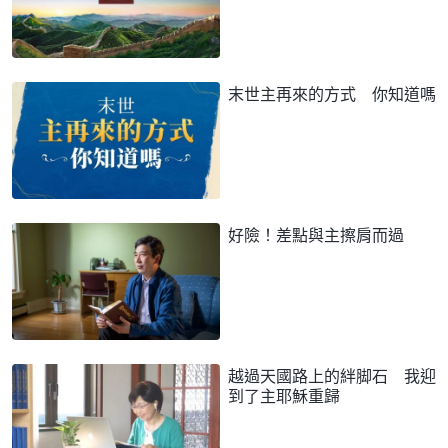
末世主再來的方式 你知道嗎
好險！差點與主擦肩而過
越過天國路上的絆脚石 我迎
到了主耶穌重歸