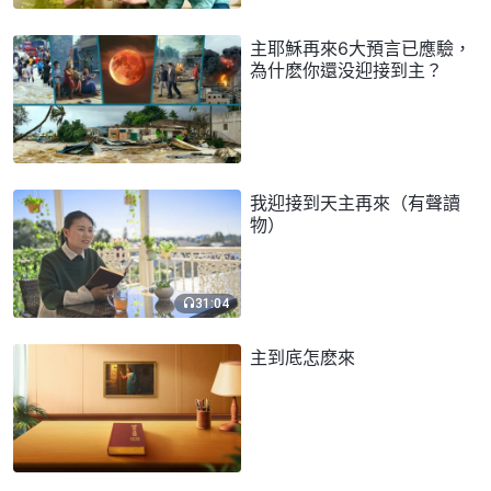
主耶穌再來6大預言已應驗，
為什麽你還没迎接到主？
我迎接到天主再來（有聲讀
物）
31:04
主到底怎麽來