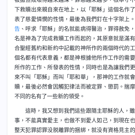
下救贖出來親自來在地上，以「耶穌」這個名作
表了慈愛憐憫的性情，最後為我們釘在十字架上
告
、呼求「耶穌」的名就能病得醫治，罪得赦免
名是神為了完成救贖工作而起的，其原意就是滿
合聖經舊約和新約中記載的神所作的兩個時代的
個名都有代表意義，都是神根據他所作工作的需
所作的工作、所發表的性情，同時也是為讓我們
來不叫「耶穌」而叫「耶和華」，那神的工作就
贖，最後必然會因觸犯律法而被定罪、懲罰。揣
不同的名有了一些新的領受。
這時，我又想到我們這些跟隨主耶穌的人，
事，不能真實愛主，也做不到愛人如己，到現在
整天犯罪認罪没脱離罪的捆綁，就没有資格見主