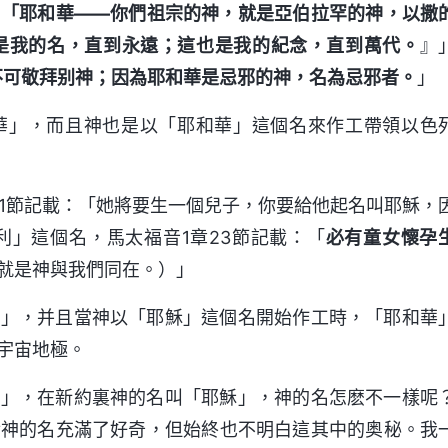
：「耶和華——你們祖宗的神，就是亞伯拉罕的神，以撒
是我的名，直到永遠；這也是我的紀念，直到萬代。
』
不可敬拜别神；因為耶和華是忌邪的神，名為忌邪者。
」
華」，而且神也是以「耶和華」這個名來作工帶領以色
21節記載：「她將要生一個兒子，你要給他起名叫耶穌，
」這個名，馬太福音1章23節記載：「
必有童女懷孕
就是神與我們同在。）」
穌」，并且當神以「耶穌」這個名開始作工時，「耶和華
宇宙地極。
華」，在新約裏神的名叫「耶穌」，神的名怎麽不一樣呢
對神的名充滿了好奇，但始終也不明白這其中的奥秘。我