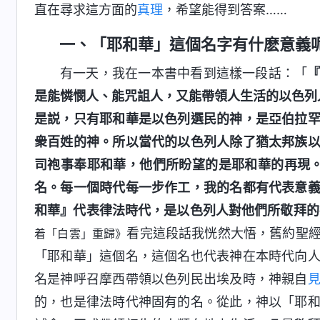
直在尋求這方面的
真理
，希望能得到答案……
一、「耶和華」這個名字有什麽意義
有一天，我在一本書中看到這樣一段話：「
是能憐憫人、能咒詛人，又能帶領人生活的以色列
是説，只有耶和華是以色列選民的神，是亞伯拉
衆百姓的神。所以當代的以色列人除了猶太邦族
司袍事奉耶和華，他們所盼望的是耶和華的再現
名。每一個時代每一步作工，我的名都有代表意
和華』代表律法時代，是以色列人對他們所敬拜的
看完這段話我恍然大悟，舊約聖
着「白雲」重歸》
「耶和華」這個名，這個名也代表神在本時代向
名是神呼召摩西帶領以色列民出埃及時，神親自
的，也是律法時代神固有的名。從此，神以「耶