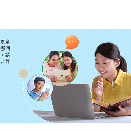
是童
外哪個
守，請
不要等