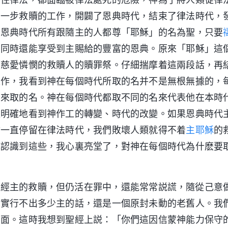
了一步救贖的工作，開闢了恩典時代，結束了律法時代，
。恩典時代所有跟隨主的人都尊「耶穌」的名為聖，只要
，同時還能享受到主賜給的豐富的恩典。原來「耶穌」這
有慈愛憐憫的救贖人的贖罪祭。仔細揣摩着這兩段話，再
工作，我看到神在每個時代所取的名并不是無根無據的，
要來取的名。神在每個時代都取不同的名來代表他在本時
更明確地看到神作工的轉變、時代的改變。如果恩典時代
會一直停留在律法時代，我們敗壞人類就得不着
主耶穌
的
摩認識到這些，我心裏亮堂了，對神在每個時代為什麽要
雖經主的救贖，但仍活在罪中，還能常常説謊，隨從己意
也實行不出多少主的話，還是一個原封未動的老舊人。我
的面。這時我想到聖經上説：「你們這因信蒙神能力保守