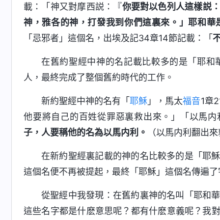
載：「神又對摩西説：『
你要對以色列人這樣説
神，雅各的神，打發我到你們這裏來。」耶和華
「忌邪者」這個名，出埃及記34章14節記載：「
在舊約聖經中神的名記載比較多的是「耶和
人，最終完成了整個舊約時代的工作。
新約聖經中神的名有「
耶穌
」，馬太
福音
1章
他要將自己的百姓從罪惡裏救出來。」「以馬内利
子，人要稱他的名為以馬内利。
（以馬内利翻出來
在新約聖經裏記載的神的名比較多的是「耶
這個名便不再被提起，最終「耶穌」這個名傳遍了
從聖經中我發現：在舊約裏神的名叫「耶和
這些名字都是什麽意思呢？都有什麽意義呢？我