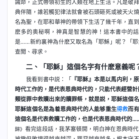
誡命，正式帶領初生的人類在地上生活。凡是敬
典伴隨，誰若觸犯律法就會被石頭砸死或被天火
名為聖，在耶和華神的帶領下生活了幾千年，直
麽多的奥秘啊，神真是智慧的神！這本書中的話
是……新約裏神為什麽又取名為「耶穌」呢？「
查閲、尋求。
二、「耶穌」這個名字有什麽意義呢
我看到書中説：「
『耶穌』本是以馬内利，
時代工作的，是代表恩典時代的，只能代表經營計
類從罪中救贖出來的贖罪祭，就是説，耶穌這個
耶穌這個名是為着恩典時代的人能够重生
得救
而
這個名是代表救贖工作的，也是代表恩典時代的…
看完這段話，我茅塞頓開，明白神在恩典時代
歸》
被撒但敗壞得越來越深，罪惡越來越多，根本守