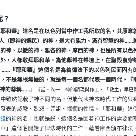
呢？
『耶和華』這名是在以色列當中作工我所取的名，其原意
人（即神的選民）的神，是大有能力、滿有智慧的神……
罕的神、以撒的神、雅各的神、摩西的神，也是所有以色
以外，人都敬拜耶和華，為他獻祭在祭壇上，在聖殿裏穿
。……『耶和華』這個名是為着律法下的以色列民而固有
義，不是無根無據的，就是每一個名都代表一個時代。『
神的尊稱……
」
《話・卷一 神的顯現與作工・「救主」早已
經中雖然記載了神不同的名，但能代表神本時代工作的只
人發表的威嚴、烈怒、咒詛、憐憫的性情。「耶和華」這
見證
的神的名，也就是説，這個名是因着神工作的需要而
和華」這個名開始了律法時代的工作，藉着摩西頒布律法