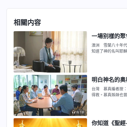
相關内容
一場别樣的聚
澳洲 雪蘭八十年
知道了神的名叫耶
架上。主耶穌是我
别無拯救；因為在
明白神名的奥
台灣 慕真編者按
得救。慕真姊妹也
名，但主藉着不同
一起來看慕真姊妹
16:18
你知道《聖經