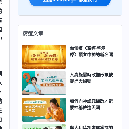
恩
的
這
但
精選文章
中
你知道《聖經·啓示
録》預言中神的新名嗎
典
人真能霎時改變形象被
提進天國嗎
人
。
的
如何向神認罪悔改才能
蒙神稱許進天國
重
類
與人和睦相處需掌握的
法