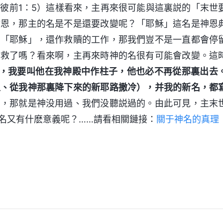
彼前1：5）這樣看來，主再來很可能與這裏説的「末世
救恩，那主的名是不是還要改變呢？「耶穌」這名是神恩
叫「耶穌」，還作救贖的工作，那我們豈不是一直都會停
拯救了嗎？看來啊，主再來時神的名很有可能會改變。這
，我要叫他在我神殿中作柱子，他也必不再從那裏出去
上、從我神那裏降下來的新耶路撒冷），并我的新名，都
名，那就是神没用過、我們没聽説過的。由此可見，主末
名又有什麽意義呢？……請看相關鏈接：
關于神名的真理