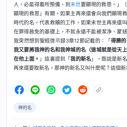
人，必能得着所預備、到
末世
要顯現的救恩。」（
顯現的救恩」有關。如果主再來還會向我們顯現
時代的名，代表救贖的工作，如果末世主再來還
在罪得赦免的基礎上，不就永遠不能被潔净、蒙
我突然想到聖經啓示録3章12節記載的：「
得勝的
我又要將我神的名和我神城的名（這城就是從天
在他上面。
」這裏提到「
我的新名
」，既説是新
再來還要取新名。那神的新名又叫什麽呢？這個新
神的名