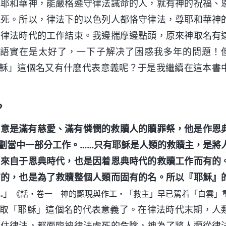
拜耶和華神，能嚴格遵守律法誡命的人，就有神的祝福、
燒死。所以，律法下的以色列人都恪守律法，尊耶和華神
到律法時代的工作結束。我邊揣摩邊點頭，原來神取名有
語實在是太好了，一下子解决了困惑我多年的問題！
耶穌」這個名又有什麽代表意義呢？于是我繼續在這本書
？
原意是滿有慈愛、滿有憐憫的救贖人的贖罪祭，他是作恩
劃當中一部分工作。……只有耶穌是人類的救贖主，是將
名來自于恩典時代，也是因着恩典時代的救贖工作而有的
有的，也是為了救贖整個人類而固有的名。所以『耶穌』
…
」
《話・卷一 神的顯現與作工・「救主」早已駕着「白雲」
取「耶穌」這個名的代表意義了。在律法時代末期，人
不住律法，都面臨被律法處死的危險，神為了將人類從律