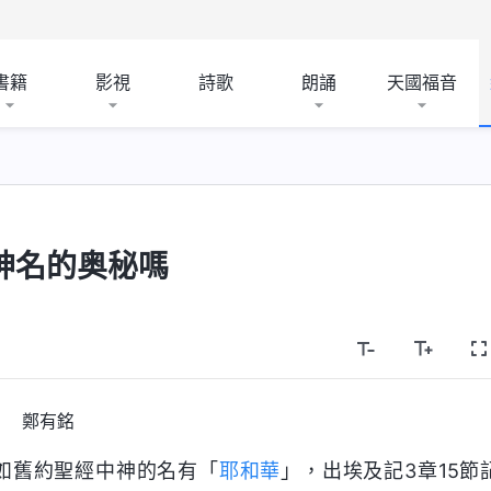
書籍
影視
詩歌
朗誦
天國福音
神名的奥秘嗎
鄭有銘
如舊約聖經中神的名有「
耶和華
」，出埃及記3章15節