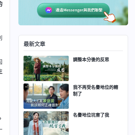
的
」
列
最新文章
調整本分後的反思
因
生
我不再受名譽地位的轄
制了
」
名譽地位坑害了我
？
一