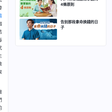
4條原則
發
禱
告别那段拿命换錢的日
個
子
結
每
代
主
救
取
做
們
的