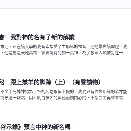
會 我對神的名有了新的解讀
代末期，正在讀大學的我有幸接受了主耶穌的福音。通過聚會讀聖經，我
穌，他是創造天地萬物、掌管萬有的獨一真神，為了救贖人類被釘在十字
們唯一的救主，到任何時候都要持守主的名，因聖經上説：「除他以外，
天下人間，没有賜下别的名…
秘 跟上羔羊的脚踪（上）（有聲讀物）
：不少弟兄姊妹認為，神的名是永恒不變的，我們只有信靠耶穌的名才能
曾持守這一觀點，因不明白神名的奥秘而關閉心門，不接受主再來會有新
的方式向她叩門，最終她跟上了羔羊的脚踪。那她是如何迎接到主的呢？
的真實經歷。我從小乖巧懂…
·啓示録》預言中神的新名嗎