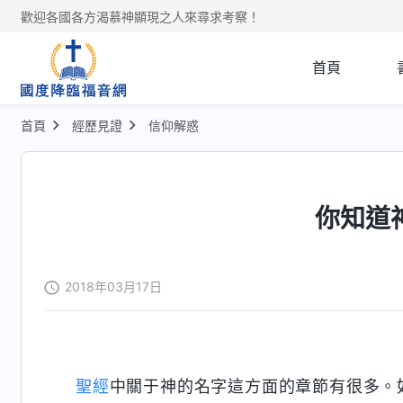
歡迎各國各方渴慕神顯現之人來尋求考察！
首頁
首頁
經歷見證
信仰解惑
你知道
2018年03月17日
聖經
中關于神的名字這方面的章節有很多。