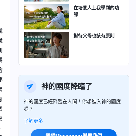
在培養人上我學到的功
課
就
對待父母也該有原則
就
列
祭
的
耶
神的國度降臨了
駕
有
神的國度已經降臨在人間！你想進入神的國度
嗎？
個
取
了解更多
、
通過Messenger聯繫我們