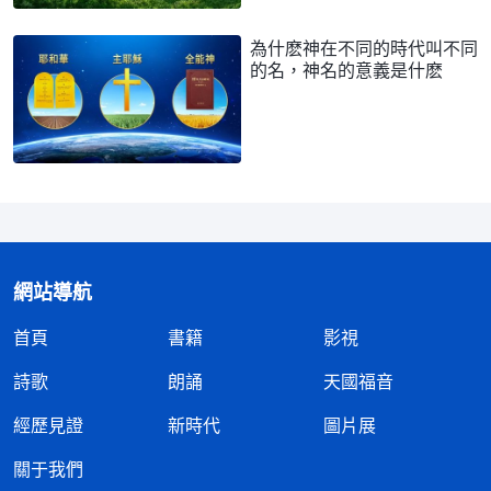
為什麽神在不同的時代叫不同
的名，神名的意義是什麽
網站導航
首頁
書籍
影視
詩歌
朗誦
天國福音
經歷見證
新時代
圖片展
關于我們