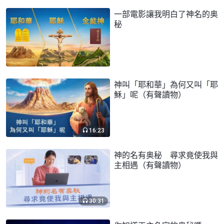
一部電影讓我明白了神名的奥
秘
神叫「耶和華」為何又叫「耶
穌」呢（有聲讀物）
16:23
神的名有奥秘 尋求竟使我與
主相遇（有聲讀物）
30:31