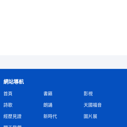
作，發表了憐憫慈愛的性情，帶來了
悔改
的道，教導
人包容、忍耐、愛仇敵等等，還給人醫病趕鬼，賜給
人豐富的恩典，最終天主耶穌被釘在十字架上，完成
了救贖人類的工作。從此，只要我們接受天主耶穌的
救贖，禱告耶穌的名，罪就得到赦免，就能享受到從
神而來的平安喜樂。從天主的前兩步作工中看到，天
主是根據工作的需要也是根據我們敗壞人類的需要，
在不同的時代更换不同的名字，這樣我們對天主也會
有更多的認識，不會定規天主的所有所是。」
網站導航
聽了全能神的話和楊弟兄的交通我才恍然大悟：
首頁
書籍
影視
「原來天主取什麽名字是根據他工作的需要，也是根
據我們敗壞人類的需要啊！天主不管在哪個時代取什
詩歌
朗誦
天國福音
麽名，這個名都代表天主本時代的工作與性情，都是
經歷見證
新時代
圖片展
有意義的，我信了天主這麽多年，每天禱告天主的