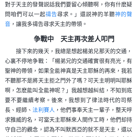
對于天主的發聲説話我們要留心傾聽啊，你有什麽疑
問咱們可以一起
禱告
尋求。」還説神的羊聽
神的聲
音
，讓我多禱告尋求天主的帶領。
争戰中 天主再次差人叩門
接下來的幾天，我總是想起楊弟兄那天的交通，
心裏不停地争戰：「楊弟兄的交通確實很有亮光，有
聖神的帶領，如果全能神真是天主耶穌的再來，我若
不聽那不是將天主拒之門外了嗎？可天主明明叫耶穌
啊，怎麽能叫全能神呢？」我越想越糾結，不知到底
要不要繼續考察。後來，我想到了律法時代的司祭
長、經師、
法利賽人
，他們事奉天主一輩子，整天呼
求雅威的名，可當天主耶穌來人間作工時，他們却持
守自己的觀念，認為不叫默西亞的就不是天主，還以