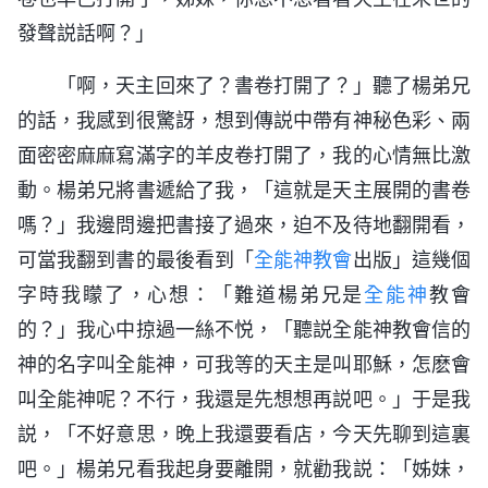
發聲説話啊？」
「啊，天主回來了？書卷打開了？」聽了楊弟兄
的話，我感到很驚訝，想到傳説中帶有神秘色彩、兩
面密密麻麻寫滿字的羊皮卷打開了，我的心情無比激
動。楊弟兄將書遞給了我，「這就是天主展開的書卷
嗎？」我邊問邊把書接了過來，迫不及待地翻開看，
可當我翻到書的最後看到「
全能神教會
出版」這幾個
字時我矇了，心想：「難道楊弟兄是
全能神
教會
的？」我心中掠過一絲不悦，「聽説全能神教會信的
神的名字叫全能神，可我等的天主是叫耶穌，怎麽會
叫全能神呢？不行，我還是先想想再説吧。」于是我
説，「不好意思，晚上我還要看店，今天先聊到這裏
吧。」楊弟兄看我起身要離開，就勸我説：「姊妹，