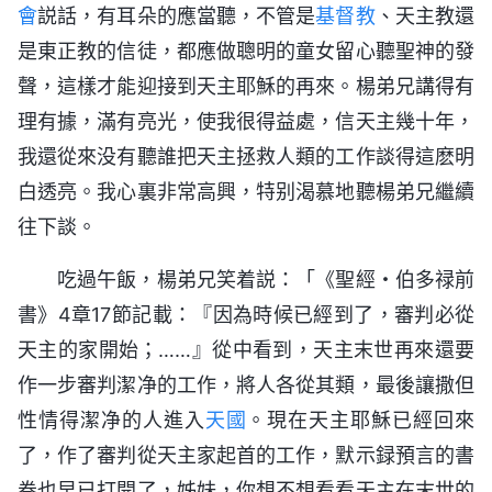
會
説話，有耳朵的應當聽，不管是
基督教
、天主教還
是東正教的信徒，都應做聰明的童女留心聽聖神的發
聲，這樣才能迎接到天主耶穌的再來。楊弟兄講得有
理有據，滿有亮光，使我很得益處，信天主幾十年，
我還從來没有聽誰把天主拯救人類的工作談得這麽明
白透亮。我心裏非常高興，特别渴慕地聽楊弟兄繼續
往下談。
吃過午飯，楊弟兄笑着説：「《聖經・伯多禄前
書》4章17節記載：『因為時候已經到了，審判必從
天主的家開始；……』從中看到，天主末世再來還要
作一步審判潔净的工作，將人各從其類，最後讓撒但
性情得潔净的人進入
天國
。現在天主耶穌已經回來
了，作了審判從天主家起首的工作，默示録預言的書
卷也早已打開了，姊妹，你想不想看看天主在末世的