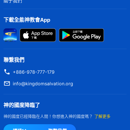
關于我們
名，竟然不知道天主的名有這麽深的意義。而且之前
我一直不明白為什麽律法時代雅威的性情那麽嚴厲，
下載全能神教會App
對于觸犯律法的就焚燒咒詛，而天主耶穌却對人滿了
憐憫慈愛，饒恕人七十個七次，原來這都是因着工作
不同，神發表的性情也不一樣，這裏飽含了天主拯救
人的良苦用心啊！」
聯繫我們
默示録預言天主還有新名
+886-978-777-179
楊弟兄接着説：「天主要把我們從撒但手中徹底
info@kingdomsalvation.org
拯救回來帶入國度裏，但恩典時代天主耶穌作的是救
贖工作，只是赦免了我們的罪，我們犯罪的本性仍然
根深蒂固，還能身不由己地悖逆主、抵擋主，活在認
神的國度降臨了
罪犯罪的惡性循環裏，還不配進天國。所以，末世全
神的國度已經降臨在人間！你想進入神的國度嗎？
了解更多
能神在天主耶穌作工的基礎上又作了一步審判的工