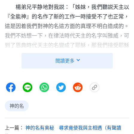
楊弟兄平静地對我説：「姊妹，我們聽説天主以
『全能神』的名作了新的工作一時接受不了也正常，
這是因着我們對神的名這方面的真理不明白造成的。
我們不妨想一下，在律法時代天主的名字叫雅威，可
到了恩典時代天主的名變成了耶穌，那我們接受耶穌
的名是不是背叛上主雅威了呢？」
閲讀更多
聽到楊弟兄的問話我心裏一驚，立時説：「當然
不是了，天主耶穌和雅威是一位神啊。」
楊弟兄笑着説：「姊妹，既然『雅威』和『耶
穌』是一位神，為什麽『雅威』的名字會變成『耶
神的名
穌』呢？我們禱告天主幾十年，知道天主為什麽會叫
『耶穌』嗎？我們知道神名的奥秘嗎？」
上一篇：
神的名有奥秘 尋求竟使我與主相遇（有聲讀