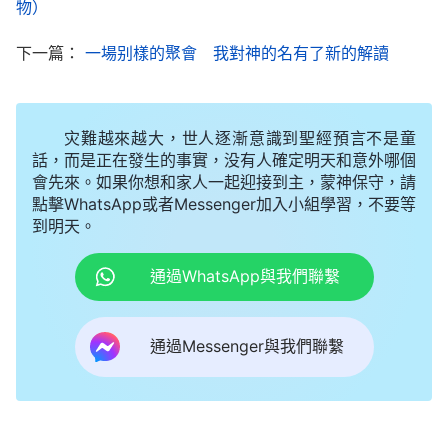
物）
我没有説話，心想：「我上哪兒能知道這些奥秘
啊？」
下一篇：
一場别樣的聚會 我對神的名有了新的解讀
楊弟兄見我不説話便拿出手機，找了兩段全能神
的話讓我讀。
灾難越來越大，世人逐漸意識到聖經預言不是童
話，而是正在發生的事實，没有人確定明天和意外哪個
神取名叫「雅威」和「耶穌」的意義
會先來。如果你想和家人一起迎接到主，蒙神保守，請
點擊WhatsApp或者Messenger加入小組學習，不要等
我看到全能神的話説：「
為什麽
耶和華
與耶穌是
到明天。
一，但他們却在不同的時代叫不同的名呢？不都是因
為工作時代不同嗎？就一個名能將神的全部都代表了
通過WhatsApp與我們聯繫
嗎？這樣，只有在不同的時代來叫不同的名，以名來
更换時代，以名來代表時代，因為没有一個名能將神
通過Messenger與我們聯繫
自己代表得完全，只能將神的具有時代性的性情代表
出來，只要能將工作代表出來即可。所以，神能選用
任何一個適合他性情的名來代表整個時代。
」
《話・