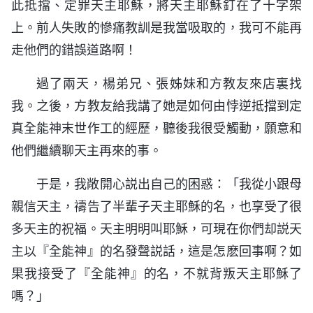
此抵擋、定罪天主耶穌，將天主耶穌釘在了十字架
上。前人失敗的慘痛教訓是我當吸取的，我可不能再
走他們的錯誤道路啊！
過了兩天，楊弟兄、張姊妹和方教友來店裏找
我。之後，方教友給我講了她是如何由悖逆抵擋到定
真全能神末世作工的經歷，聽後我很受觸動，願意和
他們繼續聊天主再來的事。
于是，我敞開心説出自己的困惑：「我從小跟母
親信天主，禱告了半輩子天主耶穌的名，也享受了很
多天主的祝福。天主明明叫耶穌，可現在你們却説天
主以『全能神』的名發聲説話，這是怎麽回事啊？如
果我接受了『全能神』的名，不就背叛天主耶穌了
嗎？」