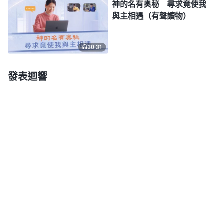
代作的工作和發表的性情。我們都知道起初的人類什
神的名有奥秘 尋求竟使我
麽都不懂，不知道怎麽生活，也不知道怎麽與人相
與主相遇（有聲讀物）
處，更不知道該怎麽敬拜神、尊神為大。神就根據當
時人的需要，以『雅威』這個名開始了律法時代的工
30:31
作，發表了憐憫、咒詛、威嚴、烈怒的性情，藉着梅
發表迴響
瑟頒布律法、誡命，使人知道了是神創造天地萬物，
人該怎麽獻祭敬拜神，以及什麽是善、什麽是惡，等
等。對于觸犯律法的，就會被石頭砸死或者被天火燒
死，對于遵守律法的，神就給予憐憫、祝福，從而人
的行為得到了規範，能在地上正常有序地生活。可到
了律法時代後期，人類越來越敗壞，都守不住律法、
誡命，面臨被律法處死的危險，神只有
道成肉身
作人
的贖罪祭，擔當人類的罪，人才有資格來到神面前。
因此，神就以『耶穌』這個名作了一步救贖人類的工