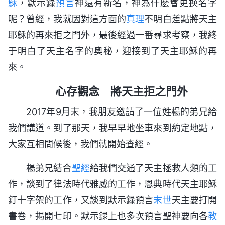
穌
，默示録
預言
神還有新名，神為什麽會更换名字
呢？曾經，我就因對這方面的
真理
不明白差點將天主
耶穌的再來拒之門外，最後經過一番尋求考察，我終
于明白了天主名字的奥秘，迎接到了天主耶穌的再
來。
心存觀念 將天主拒之門外
2017年9月末，我朋友邀請了一位姓楊的弟兄給
我們講道。到了那天，我早早地坐車來到約定地點，
大家互相問候後，我們就開始查經。
楊弟兄結合
聖經
給我們交通了天主拯救人類的工
作，談到了律法時代雅威的工作，恩典時代天主耶穌
釘十字架的工作，又談到默示録預言
末世
天主要打開
書卷，揭開七印。默示録上也多次預言聖神要向各
教