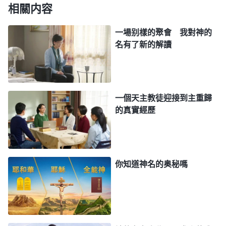
相關内容
「
『耶和華』這
卷一 神的顯現與作工・作工异象 三》
名是在以色列當中作工我所取的名，其原意就是能憐
一場别樣的聚會 我對神的
憫人、能咒詛人，又能帶領人生活的以色列人（即神
名有了新的解讀
的選民）的神，是大有能力、滿有智慧的神；『耶
穌』本是以馬内利，原意是滿有慈愛、滿有憐憫的救
贖人的贖罪祭，他是作恩典時代工作的，是代表恩典
一個天主教徒迎接到主重歸
時代的，只能代表經營計劃當中的一部分工作。……
的真實經歷
每一個時代每一步作工，我的名都有代表意義，不是
無根無據的，就是每一個名都代表一個時代。
」
《話・卷一 神的顯現與作工・「救主」早已駕着「白雲」
你知道神名的奥秘嗎
重歸》
楊弟兄説：「從全能神的話中我們看到，神在每
個時代取不同的名字都是有意義的，代表了神在本時