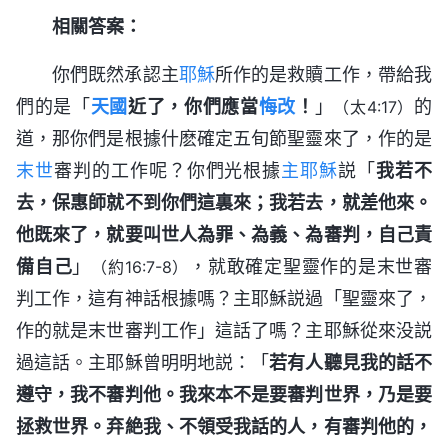
相關答案：
你們既然承認主
耶穌
所作的是救贖工作，帶給我
們的是「
天國
近了，你們應當
悔改
！
」
的
（太4:17）
道，那你們是根據什麽確定五旬節聖靈來了，作的是
末世
審判的工作呢？你們光根據
主耶穌
説「
我若不
去，保惠師就不到你們這裏來；我若去，就差他來。
他既來了，就要叫世人為罪、為義、為審判，自己責
備自己
」
，就敢確定聖靈作的是末世審
（約16:7-8）
判工作，這有神話根據嗎？主耶穌説過「聖靈來了，
作的就是末世審判工作」這話了嗎？主耶穌從來没説
過這話。主耶穌曾明明地説：「
若有人聽見我的話不
遵守，我不審判他。我來本不是要審判世界，乃是要
拯救世界。弃絶我、不領受我話的人，有審判他的，