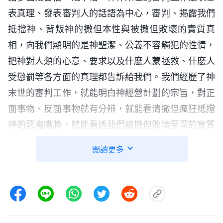
表真理、發表審判人的話語為中心，審判、揭露我們
抵擋神、背叛神的撒但本性與被撒但敗壞的實質真
相，向我們顯明的是神聖潔、公義不容觸犯的性情，
把神對人類的心意、要求以及什麽人蒙拯救、什麽人
受懲罰等各方面的真理都告訴給我們。我們經歷了神
末世的審判工作，就能明白神經營計劃的宗旨，對正
面事物、反面事物就有分辨，就能看清撒但瘋狂抵擋
神的惡魔嘴臉，就能看透我們被撒但敗壞至深的實質
真相，認識自己抵擋神、背叛神的撒但本性，并且對
閲讀更多
神的公義性情、神的全能智慧與所有所是都有一些真
實認識，就産生了敬畏神的心，都俯伏在地、無地自
容，覺得自己不配活在神面前，心裏痛恨自己、背叛
自己，逐漸脱離罪的捆綁，活出真正人的樣式，成為
真實敬畏神、順服神的人。這是經歷神末世的審判工