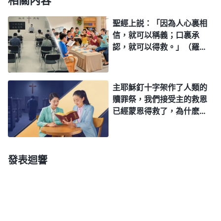
聖經上説：「因為人心裏相
信，就可以稱義；口裏承
認，就可以得救。」（羅
10:10）我們信主耶穌已經罪
得赦免因信稱義了，并且一
次得救永遠得救，主再來我
主耶穌釘十字架作了人類的
們就能直接被提進天國了，
贖罪祭，我們接受主的救恩
為什麽你們見證説，我們必
已經蒙恩得救了，為什麽還
須得接受神末世的審判工作
要接受全能神末世審判潔净
才能達到蒙拯救被提進天國
的工作呢？
呢？
發表迴響