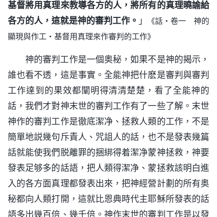
基督將用真理來教導各方的人，將所有的真理曉諭給
各方的人，這就是神的審判工作。
」
《話・卷一 神的
顯現與作工・基督用真理來作審判的工作》
神的審判工作是一個奥秘，如果不是神的揭示，
誰也看不透，這是事實。全能神把什麽是審判與審判
工作達到的果效都闡明得清清楚楚，看了全能神的
話，我們才對神末世的審判工作有了一些了解。末世
神作的審判工作是徹底潔净、拯救人類的工作，不是
簡單地説幾句斥責人、咒詛人的話，也不是發表幾篇
話就能使我們脱離罪的捆綁得着潔净蒙神拯救，神要
發表足够多的話語，把人類得潔净、蒙拯救該明白進
入的各方面真理都發表出來，把神經營計劃的所有奥
秘都向人類打開，這就比恩典時代主耶穌所發表的話
語多出幾百倍、幾千倍。神作末世的審判工作是以發