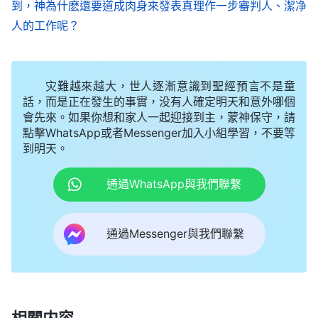
到，神為什麽還要道成肉身來發表真理作一步審判人、潔净
到的果效，與末世的審判工作達到的果效截然不同。
人的工作呢？
然而，有的人却認為，經歷恩典時代聖靈的作工，得
着聖靈的開啓、責備、管教，能在主面前痛哭流涕地
禱告認罪，有了一些好行為，就是經歷神的審判得潔
灾難越來越大，世人逐漸意識到聖經預言不是童
净了。那麽請問：你們認識自己犯罪的根源了嗎？認
話，而是正在發生的事實，没有人確定明天和意外哪個
會先來。如果你想和家人一起迎接到主，蒙神保守，請
識自己抵擋神的撒但本性實質了嗎？認識人類敗壞至
點擊WhatsApp或者Messenger加入小組學習，不要等
深的真相了嗎？看清撒但的邪惡實質了嗎？認識神的
到明天。
公義、威嚴不容觸犯的性情了嗎？你們真正脱離罪的
通過WhatsApp與我們聯繫
捆綁、轄制了嗎？你們的撒但性情得潔净了嗎？成為
敬畏神、順服神的人了嗎？這些都没有達到，那怎麽
通過Messenger與我們聯繫
能説是經歷神的審判得潔净了呢？這麽交通大家明白
了吧，恩典時代主耶穌所作的工作不是審判的工作，
國度時代全能神所作的才是神末世的審判工作。
——《國度
福音
經典問答（選編）》
相關内容