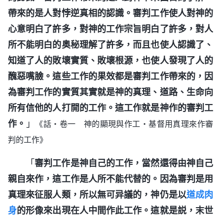
帶來的是人對悖逆真相的認識。審判工作使人對神的
心意明白了許多，對神的工作宗旨明白了許多，對人
所不能明白的奥秘理解了許多，而且也使人認識了、
知道了人的敗壞實質、敗壞根源，也使人發現了人的
醜惡嘴臉。這些工作的果效都是審判工作帶來的，因
為審判工作的實質其實就是神的真理、道路、生命向
所有信他的人打開的工作。這工作就是神作的審判工
作。
」
《話・卷一 神的顯現與作工・基督用真理來作審
判的工作》
「
審判工作是神自己的工作，當然還得由神自己
親自來作，這工作是人所不能代替的。因為審判是用
真理來征服人類，所以無可异議的，神仍是以
道成肉
身
的形像來出現在人中間作此工作。這就是説，末世