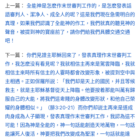
上一篇：
全能神是怎麽作末世審判工作的，是怎麽發表話
作達到的果效。這樣的工作才是神末世的審判工作。
語審判人、潔净人、成全人的呢？這是我們現在急需明白的
真理，如果我們認識了全能神的作工，我們就真的聽見神的
我們再來看看恩典時代，主耶穌作的只是救贖工
聲音，被提到神的寶座前了，請你們給我們具體交通交通
作，所傳的是悔改的道，向我們顯明的只是神憐憫慈
吧！
愛的一方面性情，主耶穌雖然也説了一些審判人的
話，定罪、咒詛法利賽人的話，但主耶穌的工作只是
下一篇：
你們見證主耶穌回來了，發表真理作末世審判工
救贖工作，是以赦罪、讓人悔改與憐憫人、賜人恩典
作，我怎麽没有看見呢？我就相信主再來是駕雲降臨，我就
相信主來時所有信主的人霎時都會改變形象，被提到空中與
為中心的工作，并不是以審判潔净人的罪為中心的工
主相遇。正如保羅所説：「我們却是天上的國民，并且等候
作，所以主耶穌的作工只是圍繞救贖的工作發表了有
救主，就是主耶穌基督從天上降臨。他要按着那能叫萬有歸
限的話語，教導我們怎麽悔改、認罪，怎麽謙卑、忍
服自己的大能，將我們這卑賤的身體改變形狀，和他自己榮
耐，怎麽受浸、背十字架、受苦，等等，我們信主只
耀的身體相似。」（腓3:20-21）而你們却説主再來是道成
要按照主的話向主認罪悔改，罪就得着赦免，就不再
肉身成為人子顯現，發表真理作末世審判工作，我認為這不
被律法定罪、處死了，我們就有資格向神
禱告
，享受
可能！因為神是全能的，神一句話能創造天地萬物，一句話
神的恩典、祝福。這就是神在恩典時代作救贖工作達
能讓死人復活，神要把我們改變成為聖潔，一句話就能達