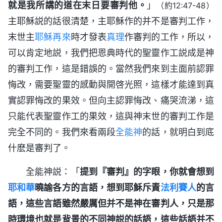
就是我所講的道在末日要審判他。
」
（約12:47-48）
主耶穌説的話很清楚，主耶穌作的并不是審判工作，
末世主
耶穌再來
時才發表
真理
作審判的工作，所以，
可以肯定地説，我們把恩典時代的聖靈作工説成是神
的審判工作，這是錯誤的。當然我們來到主面前認罪
悔改，需要聖靈的感動與開啓光照，這樣才能達到真
實認罪悔改的果效。但向主認罪悔改、痛哭流涕，這
只能代表聖靈作工的果效，這與神末世的審判工作是
完全不同的。我們來看兩段
全能神
的話，就明白到底
什麽是審判了。
全能神説：「
提到『審判』的字眼，你就會想到
耶和華
曉諭各方的言語，想到耶穌斥責
法利賽人
的言
語，這些言語雖然嚴厲但并不是神在審判人，只是那
時環境也就是背景的不同神説的話語，這些話語并不