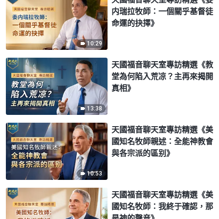
内瑞拉牧師：一個關乎基督徒
命運的抉擇》
10:29
天國福音聊天室專訪精選《教
堂為何陷入荒凉？主再來揭開
真相》
13:38
天國福音聊天室專訪精選《美
國知名牧師親述：全能神教會
與各宗派的區别》
10:53
天國福音聊天室專訪精選《美
國知名牧師：我終于確認，那
是神的聲音》