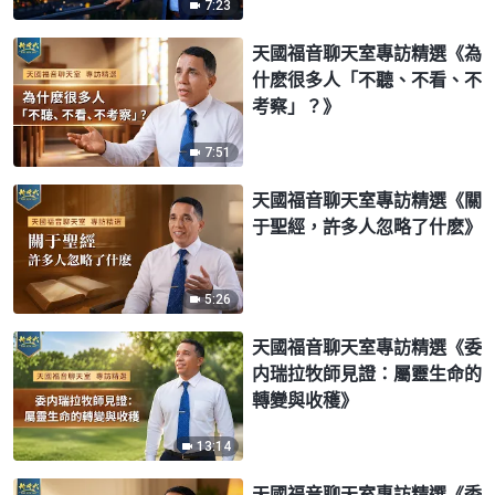
7:23
天國福音聊天室專訪精選《為
什麽很多人「不聽、不看、不
考察」？》
7:51
天國福音聊天室專訪精選《關
于聖經，許多人忽略了什麽》
5:26
天國福音聊天室專訪精選《委
内瑞拉牧師見證：屬靈生命的
轉變與收穫》
13:14
天國福音聊天室專訪精選《委