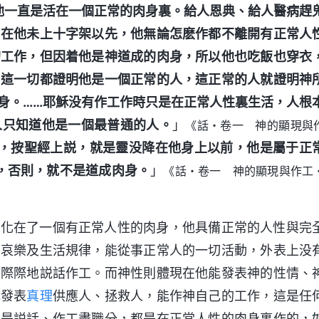
他一直是活在一個正常的肉身裏。給人恩典、給人醫病趕
，在他未上十字架以先，他無論怎麽作都不離開有正常人
的工作，但因着他是神道成的肉身，所以他也吃飯也穿衣
，這一切都證明他是一個正常的人，這正常的人就證明神
身。……耶穌没有作工作時只是在正常人性裏生活，人根
人只知道他是一個最普通的人。
」
《話・卷一 神的顯現與
，按聖經上説，就是靈没降在他身上以前，他是屬于正
，否則，就不是道成肉身。
」
《話・卷一 神的顯現與作工
實化在了一個有正常人性的肉身，他具備正常的人性與完
怒哀樂及生活規律，能從事正常人的一切活動，外表上没
實際際地説話作工。而神性則體現在他能發表神的性情、
地發表
真理
供應人、拯救人，能作神自己的工作，這是任
還是説話、作工盡職分，都是在正常人性的肉身裏作的，