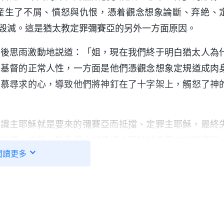
産生了不屑、憤怒與仇恨，憑着觀念想象論斷、弃絶、
毁滅。這是猶太教定罪彌賽亞的另外一方面原因。
完後思雨激動地説道：「姐，現在我們終于明白猶太人為
識基督的正常人性，一方面是他們憑觀念想象定規道成肉
渴慕尋求的心，導致他們將神釘在了十字架上，觸怒了神
認識主耶穌就是要來的彌賽亞而抵擋、定罪主耶穌，最終
徒彼得、約翰、雅各等人却承認主耶穌就是要來的彌賽亞
閲讀更多
利亞婦人能認出主耶穌就是彌賽亞，并不是通過主耶穌的
情，也向她指明了
禱告
敬拜神的路途，所以她認定主耶穌
求的心，他們從主的説話、作工中認出主就是要來的彌
作工時，注重聽主的聲音，從主的説話、作工中來認識主