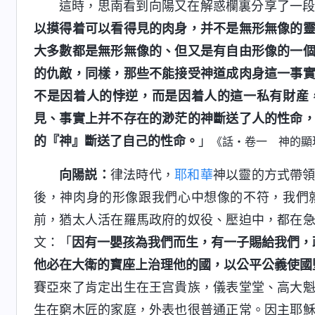
這時，思南看到向陽又在解惑欄裏分享了一
以摸得着可以看得見的肉身，并不是無形無像的
大多數都是無形無像的、但又是有自由形像的一
的仇敵，同樣，那些不能接受神道成肉身這一事
不是因着人的悖逆，而是因着人的這一私有財産
見、事實上并不存在的渺茫的神斷送了人的性命
的『神』斷送了自己的性命。
」
《話・卷一 神的顯
向陽説：
律法時代，
耶和華
神以靈的方式帶
後，神肉身的形像跟我們心中想像的不符，我們
前，猶太人活在羅馬政府的奴役、壓迫中，都在
文：「
因有一嬰孩為我們而生，有一子賜給我們，
他必在大衛的寶座上治理他的國，以公平公義使國
賽亞來了肯定出生在王宫貴族，儀表堂堂、高大
生在窮木匠的家庭，外表也很普通正常。因主耶