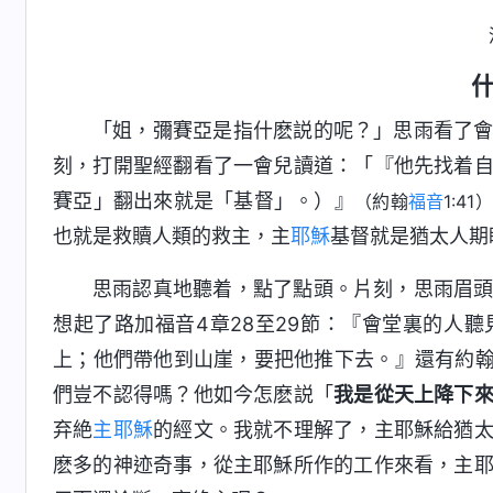
「姐，彌賽亞是指什麽説的呢？」思雨看了
刻，打開聖經翻看了一會兒讀道：「『他先找着
賽亞」翻出來就是「基督」。）』
（約翰
福音
1:41）
也就是救贖人類的救主，主
耶穌
基督就是猶太人期
思雨認真地聽着，點了點頭。片刻，思雨眉
想起了路加福音4章28至29節：『會堂裏的人
上；他們帶他到山崖，要把他推下去。』還有約翰
們豈不認得嗎？他如今怎麽説「
我是從天上降下
弃絶
主耶穌
的經文。我就不理解了，主耶穌給猶
麽多的神迹奇事，從主耶穌所作的工作來看，主