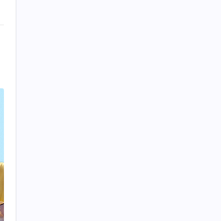
到
加
許
，
們
的
抵
猶
作