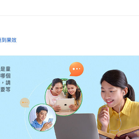
記不記得聖經中
預言
主再來的章節，其中有好多處都提
們也要預備，因為你們想不到的時候，人子就來了。
』路
，好像閃電從天這邊一閃直照到天那邊。只是他必須先受
達到果效
發的話和他的交通中説，只有道成肉身的神才能稱為人子
來到人間作工説話拯救人呢？如果真是這樣，當有人給我
他們一樣注重聽
神的聲音
，可不能對神道成肉身普通正常
是童
肉身的形像，否則，很容易步猶太人的後塵，成了信神却
外哪個
守，請
不要等
主真的再次道成肉身來在地上説話作工，我們一定要吸取
身，而是要像彼得、撒瑪利亞婦人一樣，注重從神的説話
與贊美，將榮耀都歸于主！