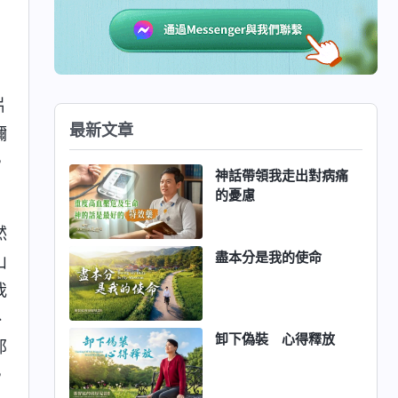
片
最新文章
彌
，
神話帶領我走出對病痛
的憂慮
然
盡本分是我的使命
山
我
、
卸下偽裝 心得釋放
那
，