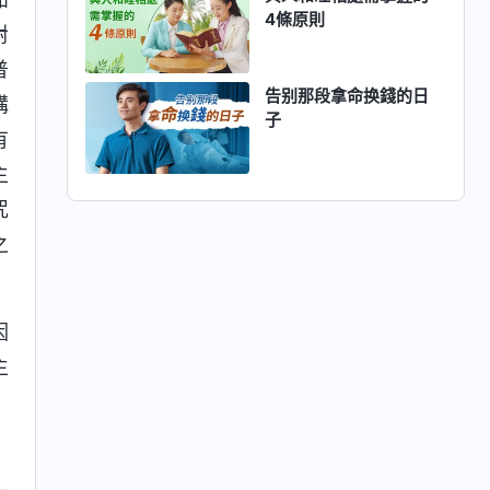
4條原則
對
普
告别那段拿命换錢的日
講
子
有
主
咒
之
因
主