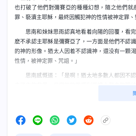
也打破了他們對彌賽亞的種種幻想，隨之他們就
罪、褻瀆主耶穌，最終因觸犯神的性情被神定罪、
思南和妹妹思雨認真地看着向陽的回覆，看
麽不承認主耶穌是彌賽亞了，一方面是他們不認
的神的形像。猶太人因着不認識神，還没有一顆
性情，被神定罪、咒詛。」
思南感慨道：「是啊！猶太地多數人都因不
去了主的救恩。但當時的撒瑪利亞婦人和主的門
而跟隨了主耶穌，得着了主的救恩。我想到撒瑪
表，而是通過主説的話，因主説出了她暗中的隱
是彌賽亞；而彼得、約翰、路加等門徒有渴慕尋
亞，堅定不移地跟隨主。看來，當神道成肉身來
太關鍵了！」