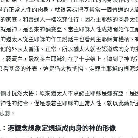
是有正常人性的肉身，就很容易把基督當一個普通的人
通的家庭，和普通人一樣吃穿住行，因為主耶穌的肉身太
穌就是神，是要來的彌賽亞。當主耶穌人性成熟開始作工
時的猶太人從主耶穌的作工説話中也看到主耶穌有權柄、
，他的外表太普通、正常，所以猶太人就否認道成肉身的
罪，褻瀆主，最終將主耶穌釘在了十字架上，遭到了神的
只看基督的外表，這是猶太教抵擋、定罪主耶穌的根源
妹倆才恍然大悟：原來猶太人不承認主耶穌是彌賽亞，是
全神性的結合，僅是憑着主耶穌的正常人性，就以此論斷
悲劇。
二：憑觀念想象定規道成肉身的神的形像