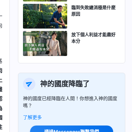
臨到失敗總消極是什麽
原因
一
向
放下個人利益才能盡好
本分
基
肉
上
神的國度降臨了
盡
神的國度已經降臨在人間！你想進入神的國度
認
嗎？
為
了解更多
個
性
通過Messenger聯繫我們