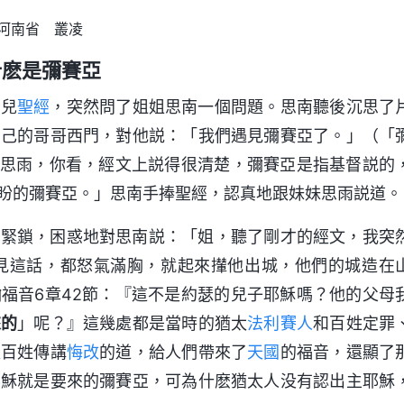
河南省 叢凌
什麽是彌賽亞
會兒
聖經
，突然問了姐姐思南一個問題。思南聽後沉思了
自己的哥哥西門，對他説：「我們遇見彌賽亞了。」（「
思雨，你看，經文上説得很清楚，彌賽亞是指基督説的
盼的彌賽亞。」思南手捧聖經，認真地跟妹妹思雨説道。
頭緊鎖，困惑地對思南説：「姐，聽了剛才的經文，我突
聽見這話，都怒氣滿胸，就起來攆他出城，他們的城造在
福音6章42節：『這不是約瑟的兒子耶穌嗎？他的父母
來的
」呢？』這幾處都是當時的猶太
法利賽人
和百姓定罪
太百姓傳講
悔改
的道，給人們帶來了
天國
的福音，還顯了
耶穌就是要來的彌賽亞，可為什麽猶太人没有認出主耶穌