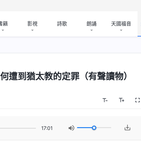
書籍
影視
詩歌
朗誦
天國福音
為何遭到猶太教的定罪（有聲讀物）
17:01