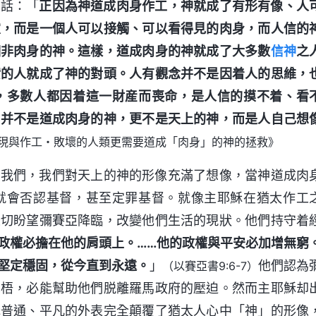
段話：「
正因為神道成肉身作工，神就成了有形有像、人
靈，而是一個人可以接觸、可以看得見的肉身，而人信的
個非肉身的神。這樣，道成肉身的神就成了大多數
信神
之
實的人就成了神的對頭。人有觀念并不是因着人的思維，
，多數人都因着這一財産而喪命，是人信的摸不着、看
，并不是道成肉身的神，更不是天上的神，而是人自己想
現與作工・敗壞的人類更需要道成「肉身」的神的拯救》
領我們，我們對天上的神的形像充滿了想像，當神道成肉
就會否認基督，甚至定罪基督。就像主耶穌在猶太作工
急切盼望彌賽亞降臨，改變他們生活的現狀。他們持守着
政權必擔在他的肩頭上。……他的政權與平安必加增無窮
堅定穩固，從今直到永遠。
」
他們認為
（以賽亞書9:6-7）
魁梧，必能幫助他們脱離羅馬政府的壓迫。然而主耶穌却
穌普通、平凡的外表完全顛覆了猶太人心中「神」的形像