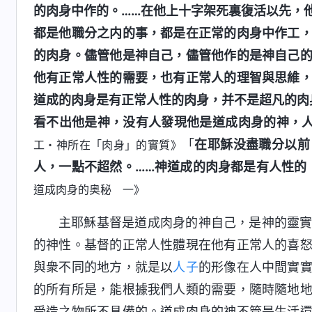
的肉身中作的。……在他上十字架死裏復活以先，
都是他職分之内的事，都是在正常的肉身中作工
的肉身。儘管他是神自己，儘管他作的是神自己
他有正常人性的需要，也有正常人的理智與思維
道成的肉身是有正常人性的肉身，并不是超凡的肉
看不出他是神，没有人發現他是道成肉身的神，
「
在耶穌没盡職分以前
工・神所在「肉身」的實質》
人，一點不超然。……神道成的肉身都是有人性的
道成肉身的奥秘 一》
主耶穌基督是道成肉身的神自己，是神的靈
的神性。基督的正常人性體現在他有正常人的喜
與衆不同的地方，就是以
人子
的形像在人中間實
的所有所是，能根據我們人類的需要，隨時隨地
受造之物所不具備的。道成肉身的神不管是生活