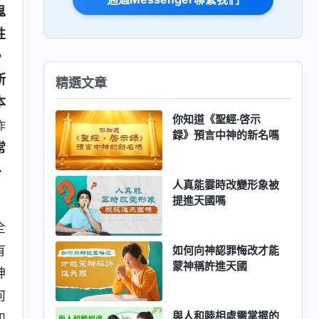
鬼
性
，
所
精選文章
本
你知道《聖經·啓示
作
録》預言中神的新名嗎
常
・
人真能霎時改變形象被
提進天國嗎
全
有
如何向神認罪悔改才能
蒙神稱許進天國
神
何
與人和睦相處需掌握的
如