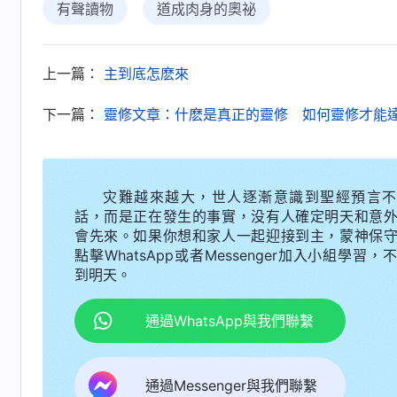
有聲讀物
道成肉身的奧祕
思雨點了點頭，她沉思片刻後説：「姐，你
『人子』這個詞？比如説路加福音12章40節『
你
上一篇：
主到底怎麽來
福音17章24至25節：『
因為人子在他降臨的日子
下一篇：
靈修文章：什麽是真正的靈修 如何靈修才能
多苦，又被這世代弃絶。
』剛才向陽弟兄給我們
那
末世
主再來會不會也像主耶穌一樣，道成肉身
見證
神再次道成肉身顯現作工，我們也要像彼得
灾難越來越大，世人逐漸意識到聖經預言不
人性起觀念，更不能憑着觀念想象來定規神道成
話，而是正在發生的事實，没有人確定明天和意
擋神的人，這個後果不堪設想啊！」
會先來。如果你想和家人一起迎接到主，蒙神保
點擊WhatsApp或者Messenger加入小組學習，
到明天。
思南認可地點了點頭，説道：「是啊，如果
太人失敗的教訓，不能從外表來衡量神道成的肉
通過WhatsApp與我們聯繫
工中來認識神啊……」
姐妹倆越交通心裏越透亮，不禁向主獻上感謝
通過Messenger與我們聯繫