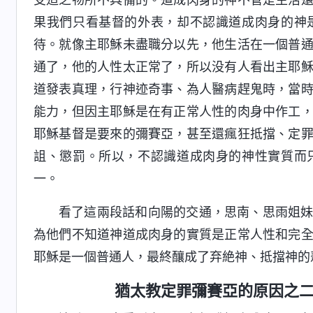
果我們只看基督的外表，却不認識道成肉身的神
待。就像主耶穌未盡職分以先，他生活在一個普
通了，他的人性太正常了，所以没有人看出主耶
道發表真理，行神迹奇事、為人醫病趕鬼時，當
能力，但因主耶穌是在有正常人性的肉身中作工
耶穌基督是要來的彌賽亞，甚至還瘋狂抵擋、定
詛、懲罰。所以，不認識道成肉身的神性實質而
一。
看了這兩段話和向陽的交通，思南、思雨姐
為他們不知道神道成肉身的實質是正常人性和完
耶穌是一個普通人，最終釀成了弃絶神、抵擋神的
猶太教定罪彌賽亞的原因之