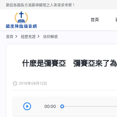
歡迎各國各方渴慕神顯現之人來尋求考察！
首頁
首頁
經歷見證
信仰解惑
什麽是彌賽亞 彌賽亞來了
2018年08月12日
00:00