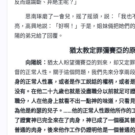
反而還論斷、弃絶主呢？」
思南琢磨了一會兒，摇了摇頭，説：「我也
亮，高興地説：「好啊！」于是，姐妹倆把她們
陽的弟兄給了回覆。
猶太教定罪彌賽亞的
向陽説：
猶太人盼望彌賽亞的到來，却又定
督的正常人性。關于這個問題，我們先來分享兩
身的正常人性裏，或者是作工説話的權柄，或者
没有。在他二十九歲也就是没盡職分以前就足可
職分，人在他身上就看不出一點神的味道，只看
為他是約瑟的兒子。……他的正常人性跟他所作的
了證實神已完全來在了肉身，神已成了一個極其
普通的肉身，後來他作工作仍證明他是一個普通