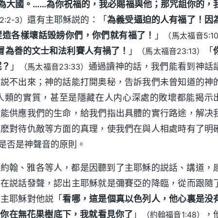
為大國。……為你祝福的，我必賜福與他；那咒詛你的，
還有主耶穌説的：「
為義受逼迫的人有福了！因
:2-3）
捏造各樣壞話毁謗你們，你們就有福了！
」
（馬太福音5:10
冒為善的文士和法利賽人有禍了！
」
「
（馬太福音23:13）
呢？
」
通過讀神的話，我們能看到神話
（馬太福音23:33）
人説不出來；神的話能打開奥秘，告訴我們未曾知道的神
人類的實質，甚至是隱藏在人内心深處的敗壞都能揭示
話能供應我們的生命，給我們指出具體的實行路途，解决
怎麽對待仇敵等方面的真理，使我們在與人相處時有了明
是否是神聲音的原則。
、約翰、雅各等人，都是因聽到了主耶穌的説話、講道，
神在説話發聲，認出主耶穌就是彌賽亞的降臨，從而跟隨
到主耶穌對他説「
看哪，這是個真以色列人，他心裏是没
，你在無花果樹底下，我就看見你了
」
，
（約翰福音1:48）