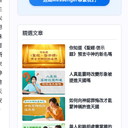
主
以
想
精選文章
味
督
你知道《聖經·啓示
録》預言中神的新名嗎
祈
來
神
人真能霎時改變形象被
提進天國嗎
啓
天
安
如何向神認罪悔改才能
蒙神稱許進天國
，
與人和睦相處需掌握的