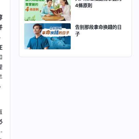
4條原則
等
并
告别那段拿命换錢的日
子
、
在
和
理
羊
。
直
必
-