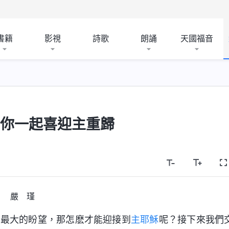
書籍
影視
詩歌
朗誦
天國福音
與你一起喜迎主重歸
嚴 瑾
人最大的盼望，那怎麽才能迎接到
主耶穌
呢？接下來我們