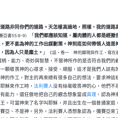
的道路非同你們的道路。天怎樣高過地，照樣，我的道路
「
我們都應該知道，屬肉體的人都是經撒
賽亞書55:8-9）
坐，更不能為神的工作出謀劃策。神到底如何帶領人這是
，因為人只是塵土。
」
《話・卷一 神的顯現與作工・寫在
權柄、能力、奇妙與智慧，不管神所作的是否符合我們的
着一顆敬畏神的心尋求、接受、順服，這才是我們人該有
規神的作工，對主的再來總有很多自己的想法，要求神這
主耶穌來作工時，
法利賽人
没有絲毫敬畏神的心，他們不
、有能力，還狂傲地把自己的觀念想象當成
真理
，認為神
的王。可當神來了名字叫耶穌，并且出生在一個普通家庭
彌賽亞、不是神。另外，法利賽人憑想象認為，彌賽亞來