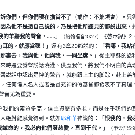
告訴你們，但你們現在擔當不了
（或作：不能領會）
。只
；因為他不是憑自己説的，乃是把他所聽見的都説出來，
我的羊聽我的聲音，……
」
《啓示録》2
（約翰福音10:27）
有耳的，就應當聽！
」還有3章20節説的：「
看哪，我站
他那裏去，我與他，他與我，一同坐席。
」從主耶穌的話
再來時還要發聲説話澆灌、供應我們，將我們不明白的真
發聲説話中認出是神的聲音，就能跟上主的脚踪，赴上羔
外，任何偉人名人或者是冒充神的假基督都發表不了真理
聲音尤為重要。
乎我們的素質多高，信主資歷有多老，而是在乎我們的
的人絶對能感覺得到。就如
耶和華
神説的：「
恨我的，我
我誡命的，我必向他們發慈愛，直到千代。
」
（申命記5:9