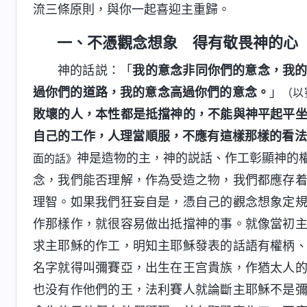
流三條原則，與你一起喜迎主重歸。
一、不憑觀念想象 得有敬畏神的心
神的話説：「
我的意念非同你們的意念，我
過你們的道路，我的意念高過你們的意念。
」
（以
敗壞的人，本性都是抵擋神的，不能與神平起平
自己的工作，人理當順服，不應有這樣那樣的看法
神是造物的主，神的説話、作工彰顯神的
面的話》
念，我們能否理解，作為受造之物，我們都應存
理智。如果我們狂妄自是，憑自己的觀念想象定
作那樣作，就很容易做出抵擋神的事。就像當初
求主耶穌的作工，明知主耶穌發表的話語有權柄
名字就得叫彌賽亞，出生在王宫貴族，作猶太人
也没有作他們的王，法利賽人就論斷主耶穌不是