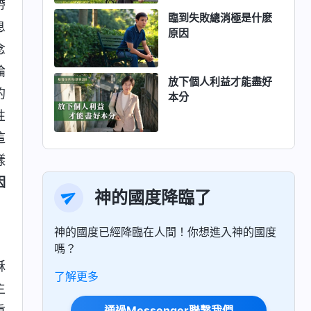
帶
臨到失敗總消極是什麽
息
原因
念
論
放下個人利益才能盡好
的
本分
性
這
樣
因
神的國度降臨了
神的國度已經降臨在人間！你想進入神的國度
嗎？
穌
了解更多
主
通過Messenger聯繫我們
重