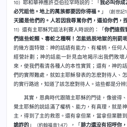
耶和華神應許亞伯拉罕時説的：「
我必叫你成
10）
必咒詛他。地上的萬族都要因你得福。
」
（創世記12
天國是他們的。人若因我辱駡你們，逼迫你們，
還有主耶穌咒詛法利賽人時説的：「
你們這假
11）
們這些蛇類、毒蛇之種啊！怎能逃脱地獄的刑罰
的幾方面特徵：神的話語有能力、有權柄，任何
經營計劃；神的話能一針見血地揭示出我們敗壞
來，使我們看清各種人的本性實質；還有，神的
們的實際難處，就如主耶穌發表的怎麽對待人、
的實行路途，知道了該怎麽對待人。這些都是分辨
其實，恩典時代跟隨主耶穌的門徒，像彼得
覺主耶穌的説話滿了權柄、能力，有真理，就是
主，得到了主的救恩。還有拿但業，當拿但業聽
詭詐的
」
，「
腓力還没有招呼你
（約翰福音1:47）