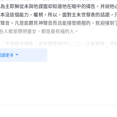
因為主耶穌從未與他謀面却知道他在暗中的禱告，并説他
根本没這個能力、權柄。所以，面對主末世發表的話語，
的聲音。凡是能聽見神聲音而且能接受順服的，就迎接到
些人都是聰明童女，都是最有福的人。
一、不憑觀念想象，得有敬畏神的心；二、主動尋求、考
三方面路途實行，一定能迎接到主耶穌的再來。
閲讀更多