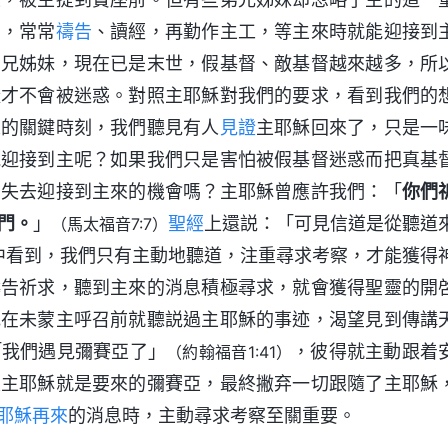
名，常常
禱告
、讀經，再勤作主工，等主來時就能迎接到
弟兄姊妹，現在已是末世，假基督、敵基督越來越多，所
樣才不會被迷惑。對照主耶穌對我們的要求，看到我們的
來的關鍵時刻，我們聽見有人
見證
主耶穌回來了，只是一
能迎接到主呢？如果我們只是害怕被假基督迷惑而把真基
易失去迎接到主來的機會嗎？主耶穌曾應許我們：「
你們
門。
」
聖經
上還説：「可見信道是從聽道
（馬太福音7:7）
中看到，我們只有主動地聽道，注重尋求考察，才能獲得
禱告祈求，聽到主來的消息積極尋求，就會獲得聖靈的開
他在未蒙主呼召前就聽説過主耶穌的事迹，渴望見到傳講
「我們遇見彌賽亞了」
，彼得就主動跟着
（約翰福音1:41）
定主耶穌就是要來的彌賽亞，最終撇弃一切跟隨了主耶穌
耶穌再來
的消息時，主動尋求考察至關重要。