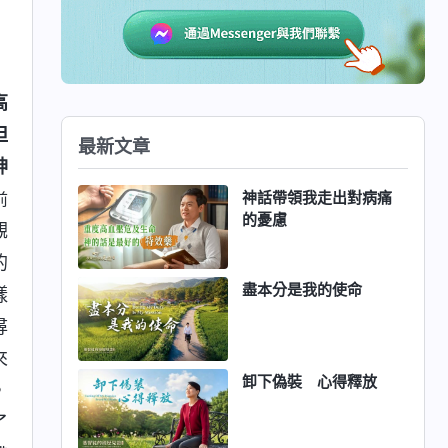
高
但
最新文章
神
神話帶領我走出對病痛
前
的憂慮
觀
的
盡本分是我的使命
樣
尋
來
卸下偽裝 心得釋放
，
了