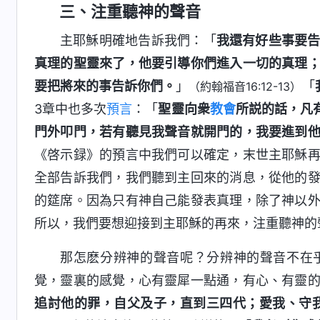
三、注重聽神的聲音
主耶穌明確地告訴我們：「
我還有好些事要
真理的聖靈來了，他要引導你們進入一切的真理
要把將來的事告訴你們。
」
「
（約翰福音16:12-13）
3章中也多次
預言
：「
聖靈向衆
教會
所説的話，凡
門外叩門，若有聽見我聲音就開門的，我要進到
《啓示録》的預言中我們可以確定，末世主耶穌
全部告訴我們，我們聽到主回來的消息，從他的
的筵席。因為只有神自己能發表真理，除了神以
所以，我們要想迎接到主耶穌的再來，注重聽神的
那怎麽分辨神的聲音呢？分辨神的聲音不在
覺，靈裏的感覺，心有靈犀一點通，有心、有靈
追討他的罪，自父及子，直到三四代；愛我、守