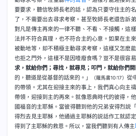
要要求，聽信牧師長老的話，認為只要守住主的
了，不需要出去尋求考察。甚至牧師長老還告訴
對凡是傳主再來的一律不聽、不看、不接觸，這
法并不符合真理，也不符合主的心意。如果在主
被動地等，却不積極主動尋求考察，這樣又怎麽
也拒之門外，這樣不是因噎廢食嗎？豈不是很容
求，就給你們；尋找，就尋見；叩門，就給你們開
的，聽道是從基督的話來的。」
從
（羅馬書10:17）
的帶領。尤其在迎接主來的事上，我們真心向主
帶領，迎接到主的再來。就像恩典時代的彼得，
國福音的主耶穌。當彼得聽到他的兄弟安得烈説
得烈去見主耶穌，他通過主耶穌的説話作工就認
得到了主耶穌的救恩。所以，當我們聽到有人傳主