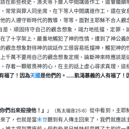
應該在那些税吏、漁夫等下層人中間講道作工，還會繼續
殿，常常與罪人同坐席，在下等人中間講道作工，還在安
隨他的人遵守新時代的教導，等等。面對主耶穌不合人觀
自是、頑固持守自己的觀念想象，竭力地抵擋、定罪、
釘在了十字架上，嚴重地觸犯了神的性情，遭到了神公義
己的觀念想象對待神的説話作工很容易抵擋神，觸犯神的
事上千萬不要用自己的觀念想象定規、論斷神來時應該是
象，存着一顆敬畏神的心，在主的話上虚心尋求真理，這
有福了！因為
天國
是他們的。……飢渴慕義的人有福了！
你們出來迎接他！』
」
從中看到，主耶
（馬太福音25:6）
郎來了，也就是當
末世
聽到有人傳主回來了，我們就應該
主，被主提到寶座前。但有些弟兄姊妹却忽略了主的這一