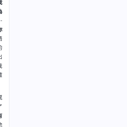
我
為
-
你
語
的
出
我
確
感
了
有
他