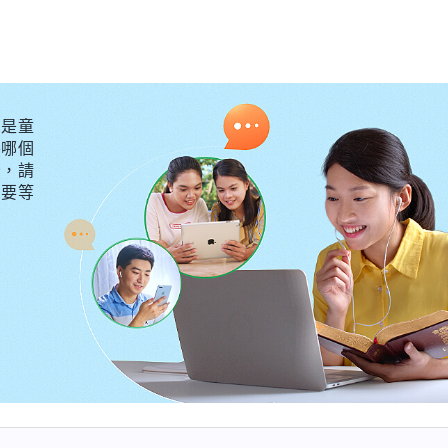
是童
外哪個
守，請
不要等