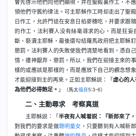
會先啓示他們向他們顯現，并在聖殿裏作工，不
領他們守舊約律法。可主耶穌作工時却走出了聖
日作工，允許門徒在安息日掐麥穗吃，并要求跟
的作工，法利賽人没有絲毫尋求的心，而是狂妄
斷、褻瀆主耶穌，最後還勾結羅馬政府把主耶穌
懲罰。法利賽人的失敗使我們清楚地看到，憑自
情，遭神厭弃、懲罰。所以，我們在迎接主來的
樣的或應該是那樣的，而是應放下自己的觀念想
才能迎接到主的再來。正如主耶穌説：「
虚心的人
為他們必得飽足。
」
（馬太
福音
5:3-6）
二、主動尋求 考察真道
主耶穌説：「
半夜有人喊着説：『新郎來了，
對我們的要求是做
聰明童女
，只要聽到有人喊新
動尋求考察，注重聽
神的聲音
，這樣才能迎接到