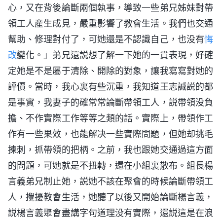
心，又在背後論斷兩個執事，導致一些弟兄姊妹對帶
領工人産生成見，嚴重影響了教會生活。我們也交通
幫助、修理對付了，可她還是不認識自己，也没有
悔
改
變化。」弟兄還説想了解一下她的一貫表現，好確
定她是不是屬于清除、開除的對象，讓我寫寫對她的
評價。當時，我心裏有些沉重，我知道王志誠説的都
是事實，我妻子的確常常論斷帶領工人，説帶領没負
擔、不作實際工作等等之類的話。實際上，帶領作工
作有一些果效，也能解决一些實際問題，但她却挑毛
揀刺，抓帶領的把柄。之前，我也跟她交通過這方面
的問題，可她就是不扭轉，還在小組裏散布。組長楊
言義弟兄制止她，説她不該在聚會的時候論斷帶領工
人，攪擾教會生活，她聽了以後又開始論斷楊言義，
説楊言義聚會盡講字句道理没有實際，還説這是在浪