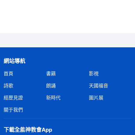
組？你有什麽資格説我！」她大聲地説着劉毅的不
是，别人怎麽勸都勸不住，結果因着她的吵鬧聲太
大，惹來鄰居敲門問話，帶來了安全隱患，這場聚會
就這樣讓她給攪散了。我知道以後就對付她，説她這
是在打岔攪擾教會生活，可她根本就聽不進去，還為
自己講理、表白，過後還跟我生氣，不搭理我。看到
網站導航
她這樣的態度，我心都凉了。後來，因着我在當地
信
神
比較出名，再加上傳
福音
時被惡人舉報，我們只好
首頁
書籍
影視
逃到外地盡本分，來到一處新的教會。有一次聚會，
詩歌
朗誦
天國福音
我妻子對一句神的話領受得有點偏，弟兄姊妹就給她
經歷見證
新時代
圖片展
指出來，説她這麽領受神的話不純正，結果她很不服
關于我們
氣，抓住這個事糾纏不放，這場聚會就這樣又讓她攪
了。還有一次，教會要開除一個惡人，我妻子却為這
下載全能神教會App
個惡人打抱不平，嚴重影響了教會工作。我知道以後