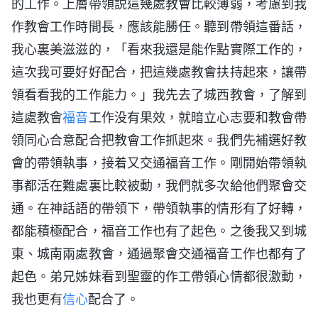
的工作。上層帶領説這幾處教會比較薄弱，考慮到我
作教會工作時間長，應該能勝任。聽到帶領這番話，
我心裏美滋滋的，「看來我還是能作點實際工作的，
這次我可要好好配合，把這幾處教會扶持起來，讓帶
領看看我的工作能力。」我先去了城西教會，了解到
這處教會
福音
工作没有果效，就暗立心志要和教會帶
領同心合意配合把教會工作抓起來。我們先補選好教
會的帶領執事，接着又交通福音工作。剛開始帶領執
事都活在難處裏比較被動，我們就多次給他們聚會交
通。在神話語的帶領下，帶領執事的情形有了好轉，
都能積極配合，福音工作也有了起色。之後我又到城
東、城南兩處教會，通過聚會交通福音工作也都有了
起色。弟兄姊妹看到聖靈的作工帶領心情都很激動，
我也更有
信心
配合了。