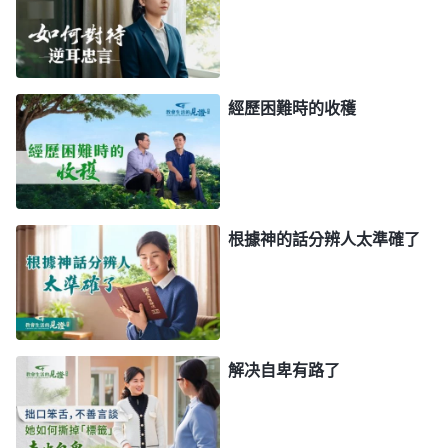
來，像一灘泥一樣，什麽也不願意做，什麽也不願意
説。他覺得，『什麽真理原則啊，什麽追求真理啊，
什麽蒙拯救啊，什麽順服神啊，都與自己無關，自己
運氣不好，實行多少真理、付多少代價也没用，也不
經歷困難時的收穫
能蒙拯救。完了，自己就是個喪門星，就是個倒霉
蛋，愛咋咋地吧，反正自己運氣不好！』你看看，他
一會兒像個鼓得要爆的皮球，一會兒又像泄了氣的皮
球，這是不是很麻煩？
」
《話・卷六 關于追求真理・
根據神的話分辨人太準確了
神揭示的正是我的情形。我認為
怎樣追求真理（二）》
做事順利那就是運氣好，盡本分就像鼓足的皮球一樣
有使不完的勁；臨到不順的事就認為是倒霉運氣不
好，盡本分就没了負擔，該跟進督促的工作也没有心
解决自卑有路了
思過問了。回想我剛盡講道員本分時，上層帶領讓我
負責這幾處的教會，雖然也有些難處，但我也能從神