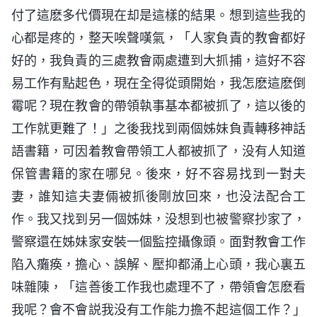
付了這麽多代價現在却是這樣的結果。想到這些我的
心都是疼的，整天唉聲嘆氣，「人家負責的教會都好
好的，我負責的三處教會兩處遭到大抓捕，這好不容
易工作有點起色，現在全得從頭開始，我怎麽這麽倒
霉呢？現在教會的帶領執事基本都被抓了，這以後的
工作就更難了！」之後我找到兩個姊妹負責轉移神話
語書籍，可因着教會帶領工人都被抓了，没有人知道
保管書籍的家在哪兒。後來，好不容易找到一對夫
妻，誰知這夫妻倆被抓後剛放回來，也没法配合工
作。我又找到另一個姊妹，没想到也被警察抄家了，
警察還在姊妹家安裝一個監控攝像頭。面對教會工作
陷入癱痪，擔心、誤解、壓抑都涌上心頭，我心裏五
味雜陳，「這善後工作我也處理不了，帶領會怎麽看
我呢？會不會説我没有工作能力擔不起這個工作？」