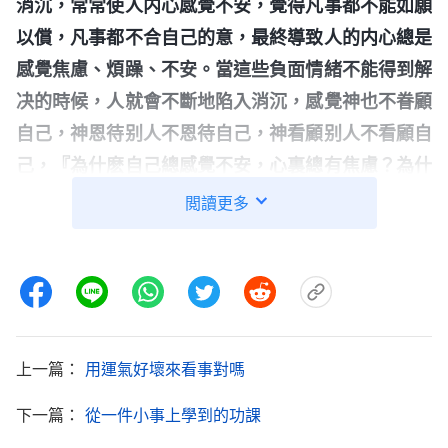
消沉，常常使人内心感覺不安，覺得凡事都不能如願
以償，凡事都不合自己的意，最終導致人的内心總是
感覺焦慮、煩躁、不安。當這些負面情緒不能得到解
决的時候，人就會不斷地陷入消沉，感覺神也不眷顧
自己，神恩待别人不恩待自己，神看顧别人不看顧自
己，『為什麽自己總感覺不安，心裏總有焦慮？為什
麽壞事總臨到自己？為什麽好事總也輪不到自己？哪
閲讀更多
怕輪到一回也行啊！』當你用這種錯誤的思想觀點來
看事的時候，你就陷入了幸運與不幸這樣的網羅之
中；當你不斷地陷入這樣的網羅中的時候，你的情緒
會不斷地消沉；在不斷消沉的過程中，你對自己臨到
的事是幸運還是不幸就特别地敏感；當你特别敏感的
上一篇：
用運氣好壞來看事對嗎
時候，就證明你已經被幸運與不幸這種觀點、論調控
下一篇：
從一件小事上學到的功課
制住了；當你被這種觀點控制住的時候，你看待人事