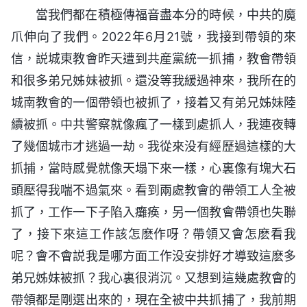
當我們都在積極傳福音盡本分的時候，中共的魔
爪伸向了我們。2022年6月21號，我接到帶領的來
信，説城東教會昨天遭到共産黨統一抓捕，教會帶領
和很多弟兄姊妹被抓。還没等我緩過神來，我所在的
城南教會的一個帶領也被抓了，接着又有弟兄姊妹陸
續被抓。中共警察就像瘋了一樣到處抓人，我連夜轉
了幾個城市才逃過一劫。我從來没有經歷過這樣的大
抓捕，當時感覺就像天塌下來一樣，心裏像有塊大石
頭壓得我喘不過氣來。看到兩處教會的帶領工人全被
抓了，工作一下子陷入癱痪，另一個教會帶領也失聯
了，接下來這工作該怎麽作呀？帶領又會怎麽看我
呢？會不會説我是哪方面工作没安排好才導致這麽多
弟兄姊妹被抓？我心裏很消沉。又想到這幾處教會的
帶領都是剛選出來的，現在全被中共抓捕了，我前期