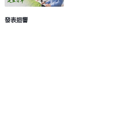
領受，願意依靠神把工作擔起來。看到教會的帶領執
事不齊全我就忙着補選帶領執事，看到福音工作没有
發表迴響
果效我就趕緊聚會交通推動福音工作，有時熬到半夜
都不覺着辛苦，一番努力後福音工作有了些起色，其
他工作也都在向好的方向發展，我也信心百倍、幹勁
十足。可突然幾處教會接連臨到大抓捕，補選上來的
帶領工人被抓，各項工作都受到嚴重影響，甚至有的
工作陷入癱痪，善後工作也遇到很多難處，我就不能
從神領受，覺得自己盡本分付的代價比别人多、受的
苦比别人大，可現在工作不但没有進展還陷入癱痪，
自己就是個倒霉的貨，付出再多也没有用，我就活在
消極情緒裏，做什麽都提不起勁來了。看到自己受運
氣好與不好這個錯誤思想觀點的影響，當工作順利有
點果效能得到帶領的高看誇贊時就覺得自己運氣好，