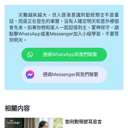
物的觀點、態度就不再是在正常人性良心理智的範圍
之内了，而是陷入了一種極端裏；當你陷入這種極端
灾難越來越大，世人逐漸意識到聖經預言不是童
的時候，你不會從消沉情緒裏走出來，你會一再地陷
話，而是正在發生的事實，没有人確定明天和意外哪個
會先來。如果你想和家人一起迎接到主，蒙神保守，請
入消沉，即使平時你感覺不到任何的消沉，但是一旦
點擊WhatsApp或者Messenger加入小組學習，不要等
有事，一旦你感覺有不幸的事發生的時候，你馬上就
到明天。
會陷入消沉，這種消沉會影響你正常的判斷、正常的
通過WhatsApp與我們聯繫
决斷，甚至影響你的喜怒哀樂；當影響到你喜怒哀樂
的時候，你盡本分，你跟隨神的心志、意願統統都會
通過Messenger與我們聯繫
被攪擾、破壞；當這些正面的東西被破壞的時候，你
所明白的僅有的
真理
都會烟消雲散，起不到任何作
用。……但是，他一旦感覺自己這段時間運氣不好，
每件事情都是那麽不如意的時候，消沉情緒馬上占有
相關内容
了他的心，之前他所起的誓、立的心志一股腦兒地都
否認了，他一下子就像泄了氣的皮球一樣提不起勁
如何對待逆耳忠言