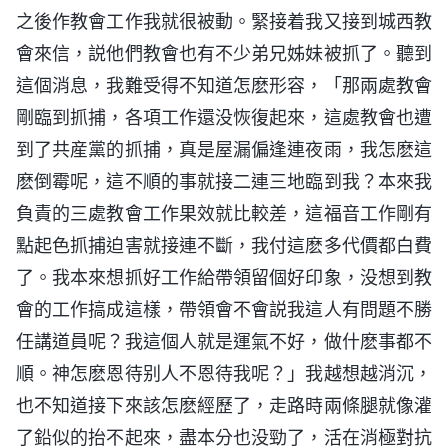
之後作教會工作我就很被動。緊接着我又接到城西教
會來信，説他們教會也有不少弟兄姊妹被抓了。聽到
這個消息，我難受得不知道怎麽形容，「那兩處教會
剛臨到抓捕，各項工作還没恢復起來，這處教會也遭
到了共産黨的抓捕，真是屋漏偏逢連夜雨，我怎麽這
麽倒霉呢，這不順的事就接二連三地臨到我？本來我
負責的三處教會工作果效就比較差，這福音工作剛有
點起色抓捕迫害就接連不斷，我付這麽多代價都白費
了。我本來想抓好工作給帶領留個好印象，没想到教
會的工作搞成這樣，帶領會不會説我這人有問題不勝
任講道員呢？我這個人就是運氣不好，做什麽事都不
順。神怎麽恩待别人不恩待我呢？」我越想越消沉，
也不知道接下來該怎麽經歷了，走路時兩條腿就像灌
了鉛似的抬不起來，盡本分也没勁了，活在消極對抗