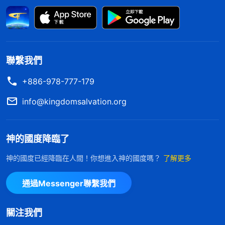
切都是神主宰安排的，都是自然環境産生的。這個自
然環境是根據神安排、制定的規律、法則而産生的，
這一切都是必要的，都是必須有的，所以無論哪種天
氣，它的産生、出現都是自然規律，没有什麽好與不
聯繫我們
好，只是人的感覺有好與不好。……人感覺好與不
+886-978-777-179
好，其實是根據自己的私心、欲望，自己的利益而言
info@kingdomsalvation.org
的，并不是根據這個事物本身的實質。所以，人衡量
什麽事情好與不好，他的根據不準確。因為根據不準
神的國度降臨了
確，所以最終衡量出的結果也不準確。再説運氣好與
不好這事，現在人都知道運氣這個説法不成立，没有
神的國度已經降臨在人間！你想進入神的國度嗎？
了解更多
好與不好這一説法，對待臨到你的人事物，不管好與
通過Messenger聯繫我們
不好都是神主宰安排的，人應該正確面對。好的從神
領受，不好的也能從神領受；好的不説自己運氣好，
關注我們
不好的也不能説自己倒霉，只能説都有自己應該學習