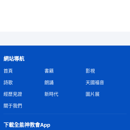
當自己所負責的教會臨到大抓捕，工作陷入困境，我
出不了頭露不了臉時就誤解埋怨，認為自己運氣不
好，我這種看事觀點和外邦人一樣，就是不信派的觀
點。
接着，我又看到神的話：「
總關心運氣好與不好
的這類人他們的看事觀點對不對？運氣好與不好這事
網站導航
存不存在？
（不存在。）
不存在的根據是什麽？
（每
首頁
書籍
影視
天遇到什麽樣的人、發生什麽樣的事都是神主宰安排
好的，不存在運氣好與不好的説法，就是臨到的每一
詩歌
朗誦
天國福音
件事都有發生的必要性，都是有意義的。）
説的對不
經歷見證
新時代
圖片展
對？
（對。）
這個説法是對的，這是理論根據。無論
關于我們
臨到的是好事還是壞事都是正常的，就跟四季的天氣
一樣，不可能每一天都是晴天。你不能説晴天是神安
下載全能神教會App
排的，陰天、下雨、颳風、風暴就不是神安排的，一