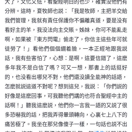
大了，文化又低，看聖經明白的也少，確實没他們有
分辨。這時，夏牧師也説：「我是牧師，主把羊交給
我們管理，我就有責任保護你不偏離真道，要是没有
看好主的羊，我没法向主交賬。姊妹，你可不能亂走
啊，如果被『東方閃電』偷走了，你信主這些年可就
徒勞了！」看他們個個綳着臉，一本正經地跟我説
話，我有些害怕了，心想：是啊，這要信錯了，這麽
多年我不是白信了嗎？可又一想，那書上的話挺好
的，也没看出哪兒不對，他們還没讀全能神的話語，
怎麽就説這道不對呢？想到這兒，我説：「你們説的
好像是這麽回事，可我聽他們講的也符合聖經中主的
話啊！」聽我這麽説，他們你一言我一語的又説了很
多恐嚇我的話，把我弄得暈頭轉向，心裏七上八下的
痛苦極了。我坐在那兒像傻子一樣，一句話也説不出