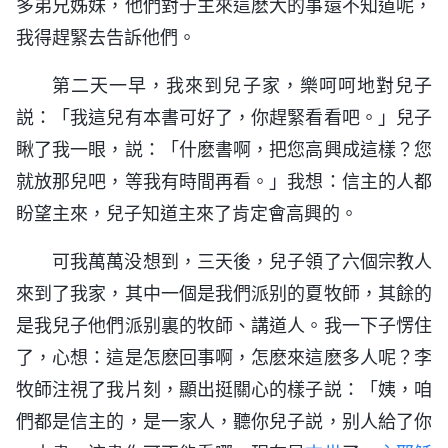
多弟兄姊妹，他們對于主來這麽大的事還不知道呢，
我得趕緊去告訴他們。
第二天一早，我來到兒子家，樂呵呵地對兒子
説：「我這兒有本書可好了，你趕緊看看吧。」兒子
瞅了我一眼，説：「什麽書啊，把您高興成這樣？您
就放那兒吧，等我有時間再看。」我想：信主的人都
盼望主來，兒子知道主來了肯定會高興的。
可我萬萬没想到，三天後，兒子領了六個宗教人
來到了我家，其中一個是我們派别的夏牧師，其餘的
是我兒子他們派别裏的牧師、講道人。我一下子愣住
了，心想：這是怎麽回事啊，怎麽來這麽多人呢？李
牧師注視了我片刻，顯出挺關心的樣子説：「姨，咱
們都是信主的，是一家人，聽你兒子説，别人給了你