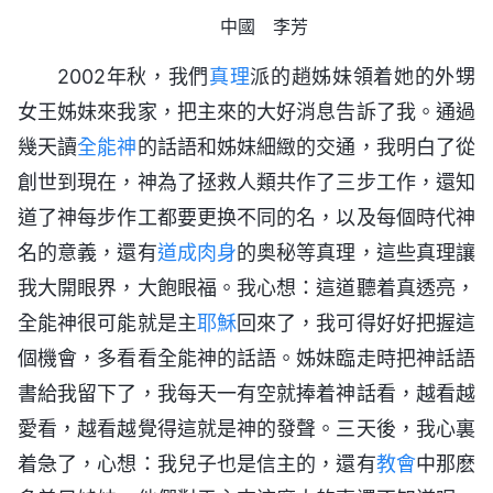
中國 李芳
2002年秋，我們
真理
派的趙姊妹領着她的外甥
女王姊妹來我家，把主來的大好消息告訴了我。通過
幾天讀
全能神
的話語和姊妹細緻的交通，我明白了從
創世到現在，神為了拯救人類共作了三步工作，還知
道了神每步作工都要更换不同的名，以及每個時代神
名的意義，還有
道成肉身
的奥秘等真理，這些真理讓
我大開眼界，大飽眼福。我心想：這道聽着真透亮，
全能神很可能就是主
耶穌
回來了，我可得好好把握這
個機會，多看看全能神的話語。姊妹臨走時把神話語
書給我留下了，我每天一有空就捧着神話看，越看越
愛看，越看越覺得這就是神的發聲。三天後，我心裏
着急了，心想：我兒子也是信主的，還有
教會
中那麽