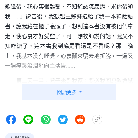
歌磁帶，我心裏很難受，不知道該怎麽辦，求你帶領
我……」禱告後，我想起王姊妹還給了我一本神話語
書，讓我藏在櫃子裏頭了，想到這本書没有被他們拿
走，我心裏才好受些了。可一想牧師説的話，我又不
知咋辦了，這本書我到底是看還是不看呢？那一晚
上，我基本没有睡覺，心裏翻來覆去地折騰，一遍又
一遍痛哭流泪地向主禱告……
第二天一早，兒子來到我家，要送我回原教會聚
會。我猶豫不定，兒子硬拽着我到了聚會點，還跟講
閲讀更多
道人説我被「東方閃電」的人偷去了，讓她好好勸勸
我。頓時，講道人和弟兄姊妹一下子都圍了上來，講
道人拉着我的手，温和地説：「姨呀，你可千萬别到
處聽别人講道了，咱要是信錯了，主來提教會時咱不