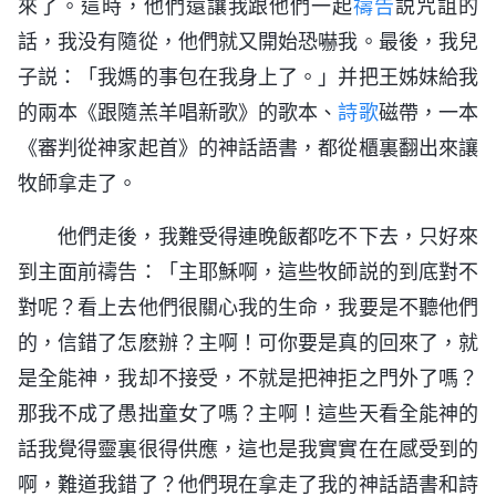
來了。這時，他們還讓我跟他們一起
禱告
説咒詛的
話，我没有隨從，他們就又開始恐嚇我。最後，我兒
子説：「我媽的事包在我身上了。」并把王姊妹給我
的兩本《跟隨羔羊唱新歌》的歌本、
詩歌
磁帶，一本
《審判從神家起首》的神話語書，都從櫃裏翻出來讓
牧師拿走了。
他們走後，我難受得連晚飯都吃不下去，只好來
到主面前禱告：「主耶穌啊，這些牧師説的到底對不
對呢？看上去他們很關心我的生命，我要是不聽他們
的，信錯了怎麽辦？主啊！可你要是真的回來了，就
是全能神，我却不接受，不就是把神拒之門外了嗎？
那我不成了愚拙童女了嗎？主啊！這些天看全能神的
話我覺得靈裏很得供應，這也是我實實在在感受到的
啊，難道我錯了？他們現在拿走了我的神話語書和詩