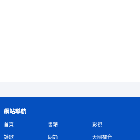
别處教會的一個弟兄過來講道，也講他為主作工怎麽
翻山越嶺地受苦，傳福音得了多少人，建立了多少教
會，盡高抬自己，我聽着很不舒服，心想：你這也不
是在見證主啊，這不是在見證自己嗎？還有一天，我
剛到聚會點，有姊妹就對我説：今天是一個二十多歲
的女神學生來講道。我一聽特别高興，心想：我可得
好好聽聽，人家肯定比我們這邊的講道人講得好。講
道開始後，神學生先講了怎麽防備「東方閃電」，之
後就講她十六歲就放弃學業到神學院深造，又講自己
在大雨天怎麽作工受苦的，都去過多少地方……我越
聽越反感，心想：這不是换湯不换藥嗎！怎麽都講這
網站導航
些老掉牙的東西呢！這也不是在交通對主話的經歷、
認識啊！也不是在帶領我們遵行主的道，實行進入主
首頁
書籍
影視
的話啊！我回來聚會已有一個多月了，可是我什麽收
詩歌
朗誦
天國福音