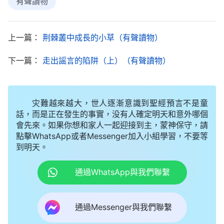
有聲讀物
就被落下了嗎？你身量小，無論誰給你什麽書，你得
先問問我們再看，我們替你把把關……」弟兄姊妹也
一個勁兒地勸我，我被他們的「愛心」感動了，眼泪
上一篇：
荆棘叢中成長的小草（有聲讀物）
不由得掉了下來。她們看我動心了，又囑咐我説：
下一篇：
走出謡言的陷阱（上）（有聲讀物）
「如果『東方閃電』的人再來找你，你一定要弃絶他
們，不能再接觸了！」我點了點頭。
灾難越來越大，世人逐漸意識到聖經預言不是童
没過幾天，王姊妹來了，我説：「牧師給我讀聖
話，而是正在發生的事實，没有人確定明天和意外哪個
經了，『
那時，若有人對你們説「基督在這裏」，或
會先來。如果你想和家人一起迎接到主，蒙神保守，請
點擊WhatsApp或者Messenger加入小組學習，不要等
説「基督在那裏」，你們不要信！因為假基督、假先
到明天。
知將要起來，顯大神迹、大奇事，倘若能行，連選民
也就迷惑了。
』（太24:23-24）末世有假基督出
通過WhatsApp與我們聯繫
現，凡傳主來的都是假的，我不懂聖經，身量小怕受
迷惑，不敢聽别的道，我不能接待你了，以後你别來
通過Messenger與我們聯繫
了。」姊妹誠懇地説：「主耶穌説這話是讓我們在末