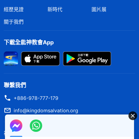
穫也没得着，越聽靈裏越枯乾，再這樣信下去不得渴
經歷見證
新時代
圖片展
死、餓死嗎，還上哪得生命啊！我越想心裏越難受。
關于我們
聚完會，我走在回家的路上，心情很沉重，心
想：王姊妹給的《審判從神家起首》那本書上説人不
下載全能神教會App
能狂妄、高舉自己，當尊神為大、尊神為高，可這些
講道人都在見證自己、尊自己為高，讓人仰望崇拜，
看來還是那書上的話説得對呀！回到家，等晚上没人
時，我又拿出《審判從神家起首》這本書來看，越看
聯繫我們
心裏越亮堂，覺得還是這些話能讓我生命得供應啊。
我在心裏琢磨：這麽好的書，牧師為什麽就不讓我們
+886-978-777-179
看呢？牧師總説為我的生命負責，但他們講道就知道
info@kingdomsalvation.org
見證自己，也没講怎麽讓我得生命啊？想想以往我軟
弱得都不聚會了，牧師一次也没來看望、扶持過我，
神的國度降臨了
為啥偏偏在我看了全能神的話靈裏得到滋潤時，硬拉