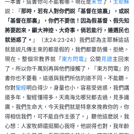
一本書，這書你可不能看哪。現在是
末世
了，
主耶穌
説：『
那時，若有人對你們説「基督在這裏」，或説
「基督在那裏」，你們不要信！因為假基督、假先知
將要起來，顯大神迹、大奇事，倘若能行，連選民也
就迷惑了。
』（太24:23-24）我們認為主耶穌這話
就是説凡傳主來的都是假的，我們都要防備、拒絶。
現在，整個宗教界就『
東方閃電
』公開
見證
主回來
了，所以你千萬别再與他們接觸了，『東方閃電』的
書你也不要看，這道與我們所信的道不同，不能聽。
你對
聖經
明白得少，身量也小，容易受迷惑，我們講
道多年，聖經懂得多，天南海北哪兒都去過，見多識
廣，我們生命大，今天我們就是特意來挽救你的，你
得相信我們，可不能自作主張了。」聽他這麽説，我
心想：人家牧師還挺關心我呀，他説得也對，我年齡