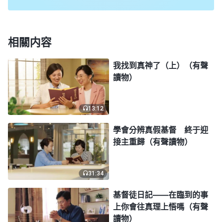
世防備假基督，但不是讓我們把基督也拒之門外。有
假的必然是先有真的出現，没有真的也不會有假的來
相關内容
冒充。主耶穌這話是告訴我們要學會分辨，而不是因
着末世有假基督出現就一律拒絶聽主再來的
福音
，不
我找到真神了（上）（有聲
然，咱怎麽能迎接到主的再來呢？其實，主耶穌已經
讀物）
把假基督的特徵説得很清楚了，假基督的主要表現是
顯神迹、行异能、醫病趕鬼，模仿主耶穌作過的工作
13:12
來迷惑人。所以，在末世凡冒主耶穌的名傳
悔改
的
學會分辨真假基督 終于迎
道，能顯點簡單的神迹或醫病趕鬼的才是假基督。末
接主重歸（有聲讀物）
世重返肉身的主耶穌——全能神，他不重複主耶穌作
過的工作，而是在主耶穌救贖工作的基礎上作新的工
31:34
作，全能神結束了恩典時代，開闢了國度時代，發表
基督徒日記——在臨到的事
真理作了一步審判潔净人的工作，要把經過救贖却還
上你會往真理上悟嗎（有聲
活在罪中的人徹底拯救出來，脱離犯罪本性的捆綁，
讀物）