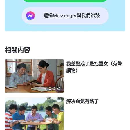
情，她是怎麽在神審判刑罰的話語中認識自己的，最
後又是怎麽實行神的話，敗壞性情得着變化的。姊妹
通過Messenger與我們聯繫
分享的經歷很實際，我看到神的話就是真理，有權
柄、有威力，真能變化人、潔净人，拯救人脱離敗壞
性情的捆綁，看到神對人的愛與拯救太真實了。
相關内容
一天晚上在與姊妹聊天時，姊妹聽見我沙啞的聲
我差點成了愚拙童女（有聲
音就問我怎麽了。我嘆了口氣説：「唉，别提了，今
讀物）
天下屬工作時心不在焉，拖拖拉拉的，還頻繁出錯，
害得我被經理駡，一氣之下我就狠狠地教訓了他們一
40:49
頓……」姊妹聽了我一番牢騷後對我説：「咱們都是
解决血氣有路了
神眼中的受造之物，受造之物都是平等的，没有高低
貴賤之分，只是我們工作的職責範圍不同而已。作為
一名領導，咱可以嘗試着關心下屬，了解他們工作上