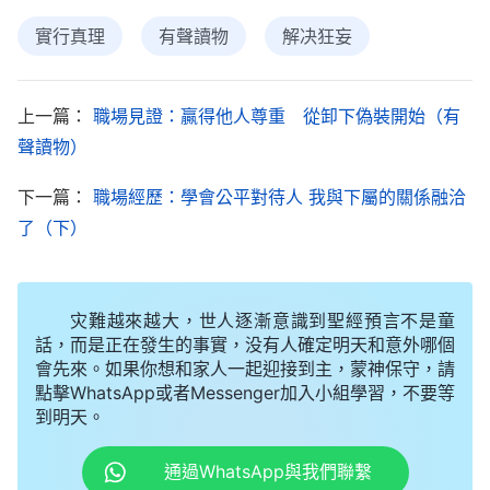
導，領導的責任就是管理好下屬，讓下屬認真工作，
實行真理
有聲讀物
解决狂妄
所以我也就心安理得了。
幾個月後，一位姊妹給我傳了
全能神
的國度
福
上一篇：
職場見證：贏得他人尊重 從卸下偽裝開始（有
音
。通過讀全能神的話和姊妹的交通我才知道我們人
聲讀物）
類被撒但敗壞後，身上滿了撒但性情，特别狂妄自
大、自高自是、誰也不服，我們憑着敗壞性情活着，
下一篇：
職場經歷：學會公平對待人 我與下屬的關係融洽
了（下）
總想高高在上讓人聽自己的，變得越來越没有人的樣
式，人與人之間互相勾心鬥角，紛争不斷，不能達到
和睦相處。
末世
，全能神
道成肉身
發表
真理
作審判刑
灾難越來越大，世人逐漸意識到聖經預言不是童
罰的工作,就是要拯救、潔净、變化我們，我們只有
話，而是正在發生的事實，没有人確定明天和意外哪個
會先來。如果你想和家人一起迎接到主，蒙神保守，請
接受神的新工作，按照神的話去實行，才能脱去敗壞
點擊WhatsApp或者Messenger加入小組學習，不要等
性情，活出真正人的樣式。經過一段時間的考察，我
到明天。
接受了全能神的末世作工。之後，姊妹也經常和我分
通過WhatsApp與我們聯繫
享她的一些經歷，在臨到的事上流露了哪些敗壞性