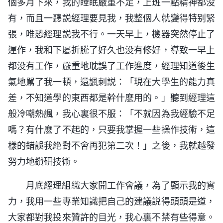
個多月下來，我的睡眠嚴重不足，上班一點精神都没
有，而且一聽説經理要見我，我整個人就變得特别緊
張，唯恐經理説我不行。一天早上，機器突然停止了
運作，我和下屬折騰了好久也没有修好，導致一早上
都没有工作，嚴重地耽誤了工作進度，經理知道後生
氣地駡了我一頓，還諷刺説：「現在大學生的能力真
差，不知道學的東西都是幹什麽用的。」聽到經理這
般冷嘲熱諷，我心裏很不服：「不就因為我經驗不足
嗎？有什麽了不起的，只要我掌握一些操作技術，這
樣的錯誤我絶對不會再犯第二次！」之後，我就越發
努力地鑽研技術。
月底經理組織大家開工作會議，為了顯示我的實
力，我用一些專業知識把自己的建議説得頭頭是道，
大家都對我投來贊許的目光，我心裏不禁有些得意。