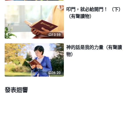
的難處，而不是一味地發火指責他們，咱這種表現是
叩門，就必給開門！ （下）
狂妄自大，對人没有愛心。」聽姊妹這麽説，我臉面
（有聲讀物）
有點挂不住就没有説話。姊妹見我不説話，就給我發
了一段神的話：「
人一旦有了地位，情緒常常難以自
13:59
控，所以很喜歡借題發揮，宣泄不滿，發泄情緒，常
神的話是我的力量（有聲讀
常没事就發火，以顯露自己的能耐，讓人知道他身分
物）
與地位的與衆不同。當然没有地位的敗壞人類的情緒
也常常失控，他們的發火常常是因着個人的利益受
36:20
損，為維護自己的地位、自己的尊嚴，敗壞人類常常
發泄情緒，流露狂妄本性。人的發火與宣泄都是為了
發表迴響
維護罪惡的存在，它是人不滿情緒的表達方式，這裏
充滿摻雜，充滿了陰謀與詭計，也充滿人的敗壞與邪
惡，更充滿了人的野心與欲望。
」
《話・卷二 關于認
姊妹交通説：「我們被
識神・獨一無二的神自己 二》