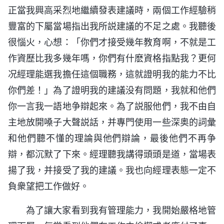
正當我興高采烈地繼續發表建議時，兩個工作經驗稍
豐富的下屬當場指出我所説建議的不足之處。我聽後
很惱火，心想：「你們才接受幾年教育啊，不就是工
作資歷比我多幾年嗎，你們有什麽資格指點我？更何
况經理能選我擔任這個職務，這就證明我的能力不比
你們差！」為了證明我的建議没有問題，我就和他們
你一言我一語地争辯起來。為了説服他們，我不由自
主地放開嗓子大聲説話，并專門使用一些深奥的詞彙
和他們聽不懂的理論與他們辯論，最後他們不再争
辯，都沉默了下來。經理聽我講得頭頭是道，當場表
揚了我，并接受了我的建議。我也向經理表態一定不
負衆望把工作做好。
為了讓大家看到我有管理能力，我開始嚴格地管