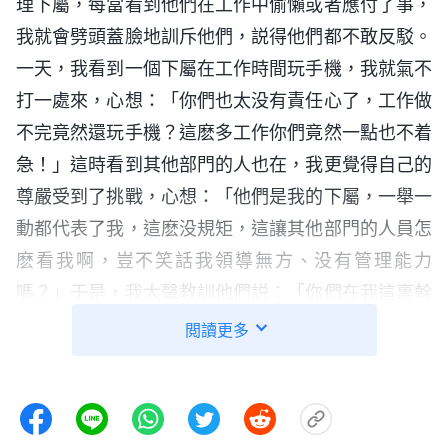
理下屬，每當看到他們在工作中偷懶或者應付了事，
我就會劈頭蓋臉地訓斥他們，説得他們都不敢反駁。
一天，我看到一個下屬在工作時間玩手機，我就氣不
打一處來，心想：「你們也太没有責任心了，工作做
不完竟然還玩手機？這麽多工作你們竟然一點也不着
急！」這時看到其他部門的人也在，我更覺得自己的
尊嚴受到了挑戰，心想：「他們是我的下屬，一舉一
動都代表了我，這麽没規矩，這讓其他部門的人員怎
麽看我啊，豈不笑話我領導無方、没有管理能力
嗎？」于是，我大聲教訓他們説：「你們在我這裏幹
活就必須遵守我的規則，工作時間不准玩手機、不准
閲讀更多
接私人電話，誰做不到就給我走人！」那個下屬被我
教訓得不敢抬頭看我，那一瞬間我心裏有些不安，覺
得自己是不是有些過分了，但一想到我是他們的領