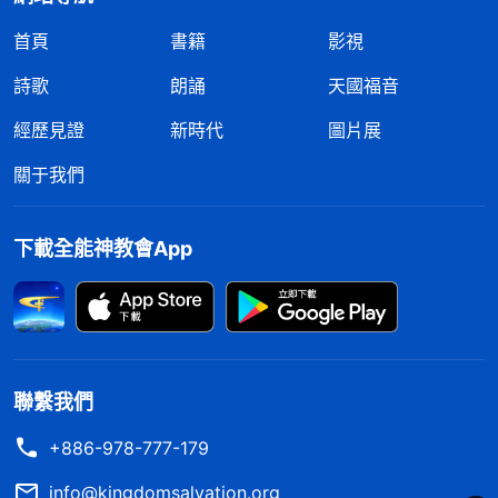
為作為領導就要拿出領導的架子，在下屬中間樹立威
首頁
書籍
影視
望，這樣人才會聽自己的。當下屬没按我的要求做事
詩歌
朗誦
天國福音
時，為了維護自己的地位、尊嚴，我就以發火來發泄
情緒，讓他們看到我的權威；在與下屬溝通方案時，
經歷見證
新時代
圖片展
如果誰否了我的方案，我就會大聲地與他辯論來挣回
關于我們
自己面子，其意也是想告訴其他下屬，和我辯論的結
果只能是失敗，并讓他們顔面掃地。原來我的這些表
下載全能神教會App
現是撒但狂妄性情的流露，都是為了維護自己的地位
和尊嚴，這樣做根本得不到别人的尊重，只能讓人對
自己敬而遠之，和自己的關係越來越疏遠。
姊妹接着又給我發過來兩段神的話：「
神造了
聯繫我們
人，給了人氣息，也給了人一些他的智慧、他的能力
+886-978-777-179
與所有所是；神給了人這些之後，人就能够獨立地做
info@kingdomsalvation.org