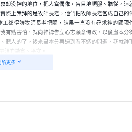
心裏却没神的地位，把人當偶像，盲目地順服、聽從，這
，實際上崇拜的是牧師長老，他們把牧師長老當成自己的
作工都得讓牧師長老把關，結果一直没有尋求神的顯現
，我有點害怕，就向神禱告立心志願意悔改，以後盡本分
人、聽人的了。後來盡本分再遇到看不透的問題，我就静
帶領的踏實、平安。
閲讀更多
有了分辨。我發現她聚會總搞一言堂，而且她每次談認識
實際活出根本不相符。就像有一次，大家一起探討如何提
得挺不錯的。王渺聽後就有些不高興了，她故意岔開話題
了消極情形中。過後，王渺在聚會中敞開自己説，那天她
點，壓過她了，使她這個組長很没面子，所以她就故意抓
顯出她有能耐。她還説自己没有人性，是敵基督，説自己
自己還邊笑，一點兒不像懊悔的樣子，我就感覺她談認識
做事給大家帶來傷害後，也是解剖認識自己挺深刻的，説