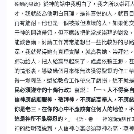
從神的話中我明白了，我之所以崇拜
達到的果效》
才，我就認為他明白真理，是神喜悦的人，就盲
再有能耐，他也是一個被撒但敗壞的人，如果他
于神的開啓帶領，但不應該把他當成崇拜的對象
能談會講，討論工作常常能想出一些比較好的思
深，我就覺得她有真理實際，就高看她、崇拜她
歸功給人，把人給高舉起來了，處處依賴王渺，
的情形裏，導致幾個月來都無法獲得聖靈的作工
得一塌糊塗，還給教會工作帶來了虧損，這不就
民必須遵守的十條行政
》裏説：「
一、人不得妄
信神應該順服神、敬拜神，不應該高舉人，不應
你是老三，在你的心中不應該有任何人的地位，
這是神所不能容忍的。
」
《話・卷一 神的顯現與作
神的話明確説到，人信神心裏必須尊神為高、尊