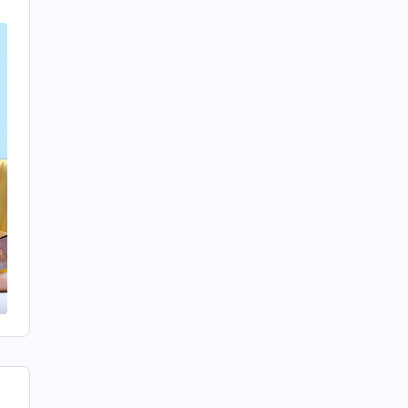
己
她
似
餘
原
自
通
惡
做
撒
人
兩
認
這