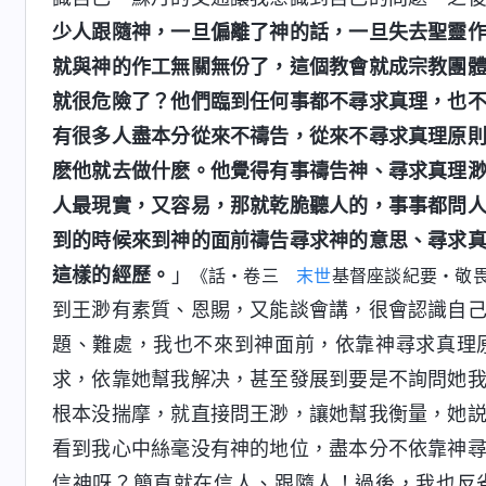
少人跟隨神，一旦偏離了神的話，一旦失去聖靈
就與神的作工無關無份了，這個教會就成宗教團
就很危險了？他們臨到任何事都不尋求真理，也
有很多人盡本分從來不禱告，從來不尋求真理原
麽他就去做什麽。他覺得有事禱告神、尋求真理
人最現實，又容易，那就乾脆聽人的，事事都問
到的時候來到神的面前禱告尋求神的意思、尋求
這樣的經歷。
」
《話・卷三
末世
基督座談紀要・敬
到王渺有素質、恩賜，又能談會講，很會認識自
題、難處，我也不來到神面前，依靠神尋求真理
求，依靠她幫我解决，甚至發展到要是不詢問她
根本没揣摩，就直接問王渺，讓她幫我衡量，她
看到我心中絲毫没有神的地位，盡本分不依靠神
信神呀？簡直就在信人、跟隨人！過後，我也反