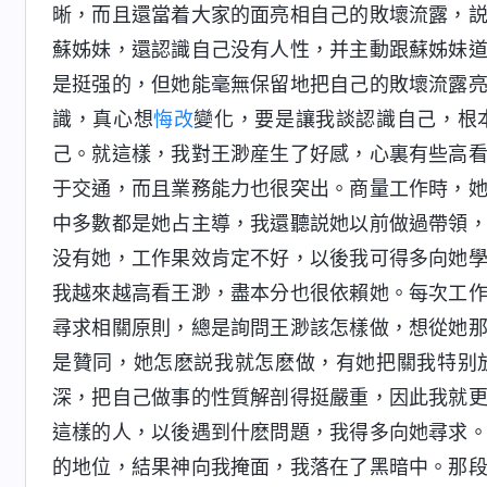
晰，而且還當着大家的面亮相自己的敗壞流露，
蘇姊妹，還認識自己没有人性，并主動跟蘇姊妹
是挺强的，但她能毫無保留地把自己的敗壞流露
識，真心想
悔改
變化，要是讓我談認識自己，根
己。就這樣，我對王渺産生了好感，心裏有些高
于交通，而且業務能力也很突出。商量工作時，
中多數都是她占主導，我還聽説她以前做過帶領
没有她，工作果效肯定不好，以後我可得多向她
我越來越高看王渺，盡本分也很依賴她。每次工
尋求相關原則，總是詢問王渺該怎樣做，想從她
是贊同，她怎麽説我就怎麽做，有她把關我特别
深，把自己做事的性質解剖得挺嚴重，因此我就
這樣的人，以後遇到什麽問題，我得多向她尋求
的地位，結果神向我掩面，我落在了黑暗中。那