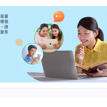
願意悔改，可過後没任何的變化，這也不是真實認識自
渺。當時，她把我們説的都記了下來，邊寫邊哭。我想着
是童
外哪個
後肯定會扭轉的。没想到從那之後，王渺就像變了個人
守，請
的觀點，她常常一口否决，説話很强勢，不給人商量的
不要等
，覺得跟她相處越來越難。王渺這樣的表現讓我很吃驚，
不是接受真理的人。過後我就想：王渺這麽會解剖認識
變、進入呢？一次靈修時，我看到神的話説：「
有的人交
我是抵擋神的，我悖逆神，我背叛神，我是毒蛇，我是
只説些籠統的話，為什麽不舉例説明呢？為什麽不把自己
還覺得，『這才是真實認識自己啊！把自己都認識成魔鬼
許多人，尤其初信的人，就容易受這些話迷惑，覺得這個
果接觸一段時間就發現不是那麽回事，跟人想象的判若
大失所望。……那應該根據什麽來評判一個人是不是真實
的真實表現，最簡單的辦法就是看他能不能實行出真理，