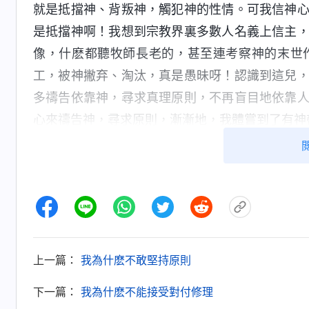
就是抵擋神、背叛神，觸犯神的性情。可我信神
是抵擋神啊！我想到宗教界裏多數人名義上信主
像，什麽都聽牧師長老的，甚至連考察神的末世
工，被神撇弃、淘汰，真是愚昧呀！認識到這兒
多禱告依靠神，尋求真理原則，不再盲目地依靠
心來禱告神，尋求原則，漸漸地，我體嘗到了有神
當我慢慢扭轉了不對的情形時，我對王渺也
己時雖然解剖得挺深，但她所交通的認識跟她的
工作果效，林然姊妹談了自己的觀點，我們都覺
還指責、對付林然學習業務太慢，導致林然活在
付林然是帶有存心的，因為林然提出的思路有亮
上一篇：
我為什麽不敢堅持原則
林然的缺點指責姊妹，好讓姊妹難堪，這樣才能
該這樣對待林然，願意悔改。看着王渺邊談認識
下一篇：
我為什麽不能接受對付修理
己有些不對勁。想到之前她每次憑狂妄性情説話