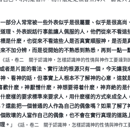
有一部分人常常被一些外表似乎是很屬靈、似乎是很高尚
句道理、外表説話行事能讓人佩服的人，他們從來不看這
目標是什麽，也從來不看這些人是否真實順服神，是否是
從來不加分辨，而是從開始的不熟悉到熟悉，再到一點一
」
《話・卷二 關于認識神・怎樣認識神的性情與神作工要達到
或者是片面的看法、實行法的根源只有一個，今天讓我
告神、看神的話，但事實上人根本不了解神的心意，這就
喜歡什麽，神厭憎什麽，神想要得着什麽，神弃絶的是
用什麽樣的要求標準來要求人，用什麽樣的方式來成全人
嗎？還能把一個普通的人作為自己的偶像嗎？如果了解了
一個敗壞的人當作自己的偶像，也不會在實行真理的道路
理。
」
《話・卷二 關于認識神・怎樣認識神的性情與神作工