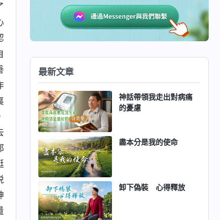
了
心
認
自
善
最新文章
作
神話帶領我走出對病痛
裏
的憂慮
，
去
盡本分是我的使命
都
挺
悦
卸下偽裝 心得釋放
神
量