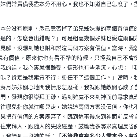
姊妹們常責備我盡本分不用心。我也不知道自己怎麽了，
盡本分没有原則，憑己意否掉了弟兄姊妹提的兩個有價值
量過的，怎麽會出錯呢？」可是組裏幾個姊妹也説這兩個
的見解，没想到她也附和説這兩個方案有價值。當時，我
説有價值，原來你也有看不準的時候，只怪我自己不會
付我的話，我心裏就很難受，情形也有些消沉，心想：「
擾嗎？肯定是我素質不行，勝任不了這個工作。」當時，
，蘇月姊妹關心地問我情形怎麽樣，我就跟她敞開心談了
時間，發現你很崇拜王渺，遇到難處不來到神面前尋求真
棒往哪兒指你就往哪兒走，她説這兩個方案没價值，你也
結果把有價值的方案廢弃了。臨到這事得來到神面前反省
以往崇拜人、跟隨人的失敗經歷，鼓勵我多尋求真理反省
後，我讀到一段神的話：「
不管教會有多少人盡本分、有