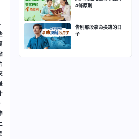
4條原則
、
告别那段拿命换錢的日
些
子
真
點
的
來
是
什
，
神
上
要