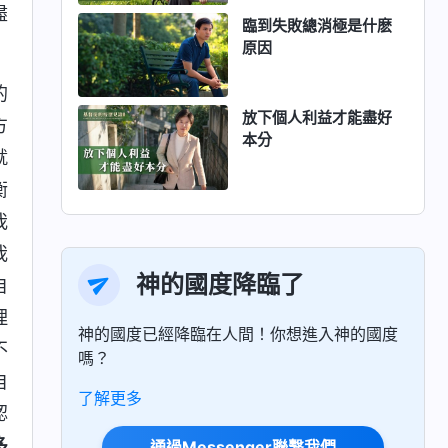
盡
臨到失敗總消極是什麽
原因
的
放下個人利益才能盡好
方
本分
就
衡
我
我
神的國度降臨了
自
理
神的國度已經降臨在人間！你想進入神的國度
不
嗎？
自
了解更多
認
多
通過Messenger聯繫我們