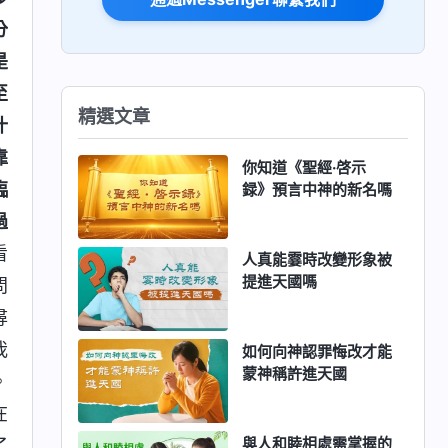
分
是
至
精選文章
什
靠
你知道《聖經·啓示
臨
録》預言中神的新名嗎
過
看
人真能霎時改變形象被
提進天國嗎
問
尋
我
如何向神認罪悔改才能
蒙神稱許進天國
。
在
與人和睦相處需掌握的
了