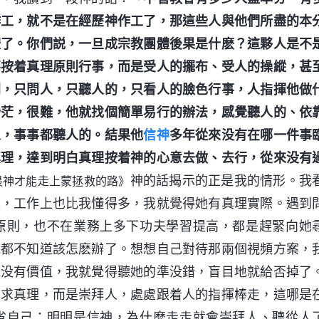
作工，就不是在經歷神作工了，那這些人與他們所盡的本
體了。你們説，一旦成宗教團體後果是什麽？這夥人是不
不按着真理原則行事，而是受人的擺布、受人的操縱，甚
則，只問人，只聽人的，只看人的臉色行事，人指揮他做
渺茫，很難，他就找個簡單易行的辦法，感覺聽人的、依
人，事事都聽人的。結果他
信神
多年從來没有在哪一件事
真理，達到明白真理按着神的心意去做、去行，從來没有
神的話揭示的正是我的情形。我
畏神才能走上蒙拯救的路》
己，工作上也比我懂得多，我就覺得她有真理實際。遇到
原則，也不在業務上多下功夫學習提高，都是趕緊向她
我都不知道該怎麽辦了。想想自己對待那兩個視頻方案，
説没有價值，我就覺得聽她的準没錯，盲目地就給否掉了
尋求真理，而是崇拜人，處處跟着人的指揮棒走，這哪是
省自己：明明是信神，為什麽走走就會崇拜人、聽從人