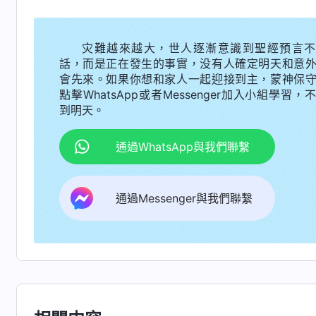
己狂妄自大、人性不好，又是懊悔又是流泪，説
呀！過後，我就和配搭的姊妹一起指點、幫助王
灾難越來越大，世人逐漸意識到聖經預言不
話，而是正在發生的事實，没有人確定明天和意
都難受得哭了，説明她意識到自己的問題了，以
會先來。如果你想和家人一起迎接到主，蒙神保
的，對我們帶搭不理。討論工作時，對我們發表
點擊WhatsApp或者Messenger加入小組學習，
到明天。
地，最後都得按着她的意思來，大家很受她轄制
來她對我們的指點、幫助一點兒没接受，她根本
通過WhatsApp與我們聯繫
己，為什麽臨到事却不實行真理，没有真實的轉
認識自己張口就來，『我是魔鬼，我是活撒但，
通過Messenger與我們聯繫
人，該受咒詛』，這是不是真實的認識自己？他
的醜事拿出來解剖亮相呢？有些没分辨的人聽完
但了，還能咒詛自己，這是多高的境界啊！』有
單純又通靈，是喜愛真理的人，可以做帶領，結
人，這人特别虚偽、詭詐，善于偽裝、假冒，讓人
識自己呢？不能只根據他口頭怎麽説，還要看他