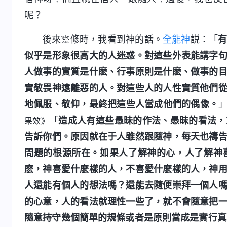
呢？
後來靈修時，我看到神的話。
全能神
説：「
似乎是形象很高大的人迷惑。對這些外表能講字
人做事的實質是什麽、行事原則是什麽、做事的
實敬畏神遠離惡的人。對這些人的人性實質他們
地佩服、敬仰，最終把這些人當成他們的偶像。
「
造成人有這些愚昧的作法、愚昧的看法，
果效》
告訴你們。原因就在于人雖然跟隨神，每天也禱
問題的根源所在。如果人了解神的心，人了解神
麽，神喜愛什麽樣的人，不喜愛什麽樣的人，神
人還能有個人的想法嗎？還能去隨便崇拜一個人
的心意，人的看法就理性一些了，就不會隨意把
隨意持守幾個簡單的規條或者是原則當成是實行真