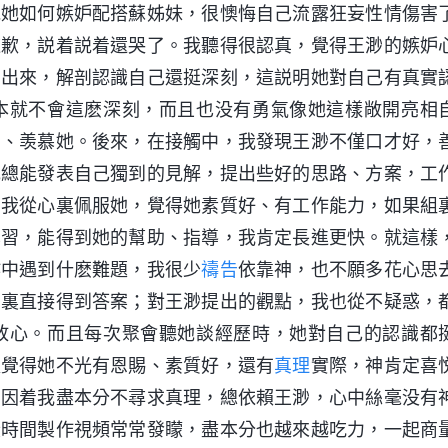
説她如何嫉妒配搭蘇姊妹，很懊悔自己流露狂妄性情傷害
道歉，説着説着還哭了。我聽得很認真，覺得王渺的嫉妒
亮出來，解剖認識自己還挺深刻，這説明她對自己有真實
本就不會這麽深刻，而且也没有勇氣像她這樣敞開亮相
看、羡慕她。後來，在接觸中，我發現王渺不僅口才好，
她總能發表自己獨到的見解，提出些好的思路、方案，工
，我從心裏佩服她，覺得她素質好、有工作能力，如果組
學習，能得到她的幫助、指導，我肯定長進更快。就這樣
作中遇到什麽難題，我很少
禱告
依靠神，也不願多花心思
那裏直接得到答案；對王渺提出的觀點，我也從不疑惑，
放心。而且每次聚會聽她談經歷時，她對自己的認識都
更覺得她不光有恩賜、素質好，還有
真理
實際，神肯定喜
。因着我盡本分不尋求真理，總依賴王渺，心中絲毫没有
段時間製作視頻常常發矇，盡本分也越來越吃力，一起商