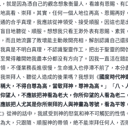
人，就是因為憑自己的觀念想象衡量人，看誰有恩賜、有
目地高看、崇拜。其實，任何一個人地位再高、恩賜再好
交通的合乎真理，我應該從神領受、接受順服，因這也是
，盲目地聽從、順服。想想我只看王渺外表有恩賜、素質
路，而且她流露了敗壞能主動敞開亮相，解剖認識自己還
。我真是不明白真理，不認識聖靈作工，把出于聖靈的開
甚至覺得離開她我盡本分都没有方向了。因我一直活在錯
帶領，不僅業務長進很慢，生命進入也停滯不前了，本分
是我崇拜人、聽從人造成的後果嗎？我想到《
國度時代神
自稱大，不得自尊為高，當敬拜神，尊神為高。
」「
八、
該仰望人，不應該把神看為老大，你所仰望的人看為老二
不應該把人尤其是你所崇拜的人與神畫為等號，看為平等
從神的話中，我感受到神的怒氣和神不可觸犯的性情
工》
神為大，只跟隨、順服神的帶領，絶不能崇拜任何人，否