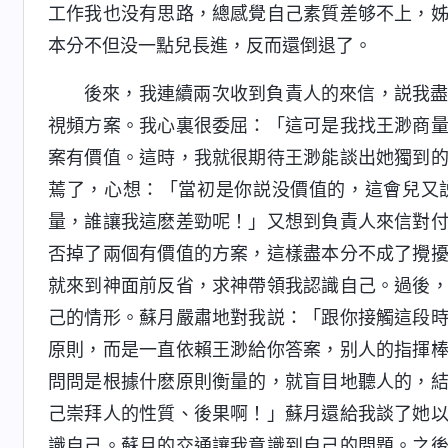
工作我也没有思路，總感覺自己素質差够不上，
本分不但没一點兒長進，反而還倒退了。
後來，我連續兩次收到負責人的來信，説我
視頻方案。我心裏很委屈：「這可是我找王渺商
案有價值。這時，我就很期待王渺能談出她獨到
蔫了，心想：「當初是你説没價值的，這會兒又
量，誰讓我這麽差勁呢！」又想到負責人來信對
否掉了兩個有價值的方案，這樣盡本分不成了攪
就來到神面前反省，求神帶領我認識自己。過後
己的情形。蘇月嚴肅地對我説：「跟你接觸這段
原則，而是一直依賴王渺給你答案，别人的指揮
問問是根據什麽原則衡量的，就盲目地聽人的，
己崇拜人的性質、後果啊！」蘇月還給我談了她
識自己。蘇月的交通讓我意識到自己的問題。之