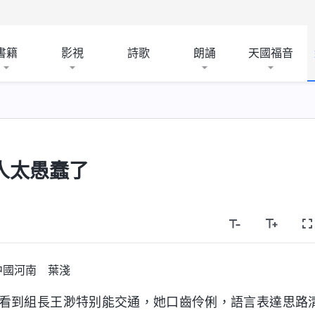
書籍
影視
詩歌
朗誦
天國福音
人太愚蠢了
中國河南 葉淺
看到組長王渺特别能交通，她口齒伶俐，語言表達思路