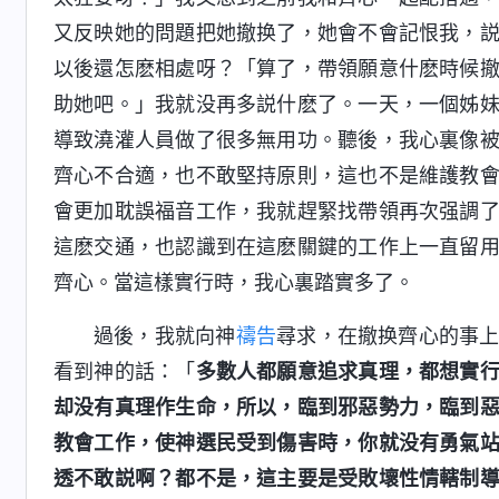
又反映她的問題把她撤换了，她會不會記恨我，
以後還怎麽相處呀？「算了，帶領願意什麽時候
助她吧。」我就没再多説什麽了。一天，一個姊
導致澆灌人員做了很多無用功。聽後，我心裏像
齊心不合適，也不敢堅持原則，這也不是維護教
會更加耽誤福音工作，我就趕緊找帶領再次强調
這麽交通，也認識到在這麽關鍵的工作上一直留
齊心。當這樣實行時，我心裏踏實多了。
過後，我就向神
禱告
尋求，在撤换齊心的事
看到神的話：「
多數人都願意追求真理，都想實
却没有真理作生命，所以，臨到邪惡勢力，臨到
教會工作，使神選民受到傷害時，你就没有勇氣
透不敢説啊？都不是，這主要是受敗壞性情轄制