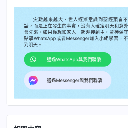
與神没有關係，只有教會與所有神選民共同决定
的清除、開除才是合神心意的。難道你被假帶領
灾難越來越大，世人逐漸意識到聖經預言不
督迫害了，不代表神不拯救你了。你能不能蒙拯
話，而是正在發生的事實，没有人確定明天和意
必須得看清楚。如果你把假帶領、敵基督開除你
會先來。如果你想和家人一起迎接到主，蒙神保
點擊WhatsApp或者Messenger加入小組學習，
了。這不單是誤解神了，也是悖逆神，而且還有
到明天。
果假帶領、敵基督開除你，你為什麽不能尋求真
就證明你不相信神家是真理掌權，説明你對神没
通過WhatsApp與我們聯繫
麽還怕假帶領、敵基督報復你呢？假帶領、敵基
做得不合真理，你為什麽不能跟明白真理的神選
通過Messenger與我們聯繫
領、敵基督到這個程度？證明你是個膽小鬼、窩
通過神話語的揭示我才
條 排斥打擊追求真理的人》
為我膽小怕事、心中没神，對神的全能主宰、對
握，能不能蒙拯救并不取决于哪一個帶領工人，
心、有没有順服。就像有的弟兄姊妹以往遭到假