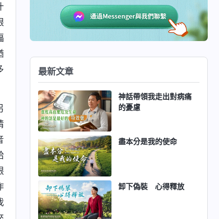
什
跟
福
猶
多
最新文章
神話帶領我走出對病痛
的憂慮
另
情
音
盡本分是我的使命
給
跟
作
卸下偽裝 心得釋放
我
來