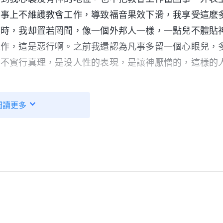
的事上不維護教會工作，導致福音果效下滑，我享受這麽
護時，我却置若罔聞，像一個外邦人一樣，一點兒不體貼
工作，這是惡行啊。之前我還認為凡事多留一個心眼兒，
，不實行真理，是没人性的表現，是讓神厭憎的，這樣的
指出來，害怕帶領過後會給我小鞋穿，那我的前途可能就
閲讀更多
到神的話：「
怎麽對待帶領工人是人該有的態度？他做
就不能順服，你可以揭露，也可以反對，提出不同意見。
顯明是假帶領、假工人或者敵基督，你可以分辨他、揭
别懦弱，害怕被假帶領、敵基督打壓、整治，就不敢堅持
是讓大家都起來揭露我或者弃絶我，我就信不了神了。我
我不是白信了嗎？』這些想法是不是荒謬啊？他對神有没
？假帶領、敵基督整治你，把你開除了，這是撒但做的，