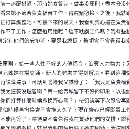
之前一起配搭過，那時她素質差，做事没原則，盡本分没
，看來她不適合負責福音工作，得趕緊撤换。之後，我就
，正打算調整她。可接下來的幾天，我看到齊心還在負責
差作不了工作，怎麽還用她呢？這不耽誤工作嗎？我有些
肯定有他們的安排吧，要是我總提，帶領會不會覺得我
按原則，給一些人性不好的人傳福音，浪費人力物力；
弟兄姊妹在場交通，新人的難處才得到解决。看到這種
領再説説這事，可話到嘴邊我又猶豫了：「我只是負責福
得我太狂妄没理智啊？萬一給帶領留下不好的印象，以後
「你們打算什麽時候撤换齊心啊？」帶領説等下次聚會再
那個時候再撤换會不會拖太久了？現在齊心已經影響工
事不能再等了，帶領會不會覺得我在質疑他們的安排，説
，那次她被撤换，就是我跟帶領反映了她的問題，我這剛