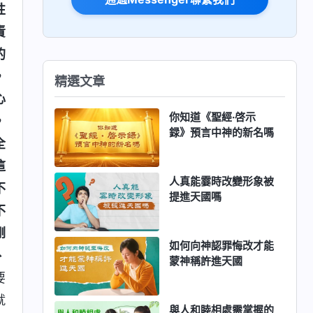
性
責
的
，
精選文章
心
你知道《聖經·啓示
，
録》預言中神的新名嗎
全
這
人真能霎時改變形象被
不
提進天國嗎
不
剛
如何向神認罪悔改才能
、
蒙神稱許進天國
要
就
與人和睦相處需掌握的