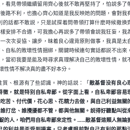
醒，看見帶領繼續留用齊心後就不敢再堅持了，怕説多了
途後路不利，也擔心齊心知道是我反映她的問題，會對我
則的話都不敢説，只是試探着問帶領打算什麽時候撤换
這樣安排不合適，可我擔心再説多了帶領會説我狂妄，我
，一次次妥協、讓步，昧着良心違背原則做事，我真是太
詐、自私的敗壞性情捆綁，關鍵時候連句實話都説不出來
疚，當初我要是能及時尋求真理解决自己的敗壞性情，就
壞性情不解决真的盡不好本分。
性質、根源有了些認識。神的話説：「
敵基督没有良心
特徵，就是特别自私卑鄙。從字面上看，自私卑鄙容易
能吃苦、付代價，花心思、花精力去做，與自己利益無關
，誰打岔、誰攪擾都不管，都與他無關。説得好聽點叫從
齪的人，咱們用自私卑鄙來定性。……敵基督這類人無論
己的利益是否受到損害，只考慮眼前對自己有利的那點