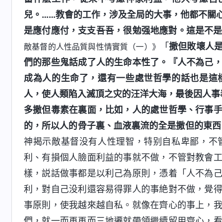
兒。……教會的工作，涉及全局的大事，他都不關
是應付應付，支支吾吾，很勉强地應對。這是不
「
撒但敗壞人
敵基督的人性品質與性情實質（一）》
們的那些鬼話成了人的生命本性了。『人不為己
成為人的生命了，還有一些處世哲學的話也是這
人，使人類陷入滅頂之灾的汪洋大海，最後因人事
多撒但毒素在裏面，比如，人的處世哲學、行事
的，所以人的骨子裏、血液裏流的全是撒但的東西
神揭示敵基督没有人性理智，特别自私卑鄙，不
利、有損個人臉面利益的事就不做，不管對教會
樣，説話做事都是以利己為原則，憑着「人不為
利，對自己没利還容易得罪人的事絶對不做，覺
事原則，使我越來越自私。就像在齊心的事上，
們，就一而再再而三地遷就帶領繼續留用齊心，