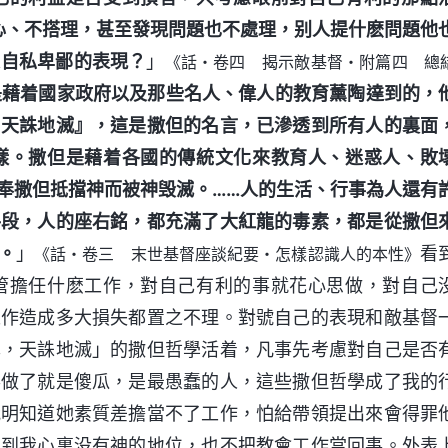
心、不搭理，甚至發現問題也不處理，别人提什麽問題他
是自私卑鄙的表現？
」
《話・卷四 揭示敵基督・附篇四 總
是藉着國家政府以及那些名人、偉人的教育薰陶達到的，
，天誅地滅』，這是撒但的名言，已滲透到所有人的裏面
樣。撒但是藉着各國的傳統文化來教育人、迷惑人、敗
奉撒但抵擋神而被神毁滅。……人的生活、行事為人還有
手段，人的座右銘，都充滿了大紅龍的毒素，都是從撒但
。
」
看
《話・卷三 末世基督座談紀要・怎樣認識人的本性》
管擔任什麽工作，對自己有利的事就花心思做，對自己
工作造成多大損失都置之不理。對號自己的表現和敵基督
己，天誅地滅」的撒但哲學活着，凡事先考慮對自己是否
得做了就是傻瓜，是最愚蠢的人，這些撒但哲學成了我的
我明知道她素質差擔當不了工作，怕給帶領提出來會得罪
看到我心裏没有神的地位，也不把教會工作當回事。外表