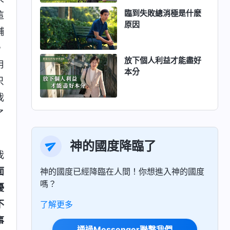
臨到失敗總消極是什麽
這
原因
輔
，
放下個人利益才能盡好
用
本分
只
我
了
神的國度降臨了
我
面
神的國度已經降臨在人間！你想進入神的國度
嗎？
擾
不
了解更多
事
通過Messenger聯繫我們