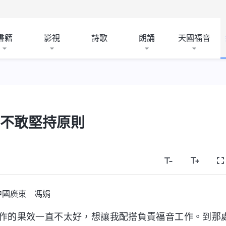
書籍
影視
詩歌
朗誦
天國福音
麽不敢堅持原則
中國廣東 馮娟
作的果效一直不太好，想讓我配搭負責福音工作。到那