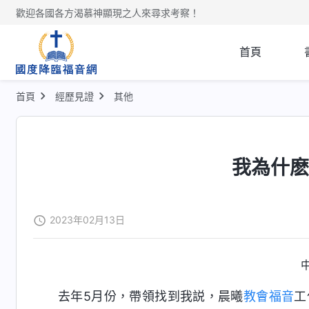
歡迎各國各方渴慕神顯現之人來尋求考察！
首頁
首頁
經歷見證
其他
我為什
2023年02月13日
去年5月份，帶領找到我説，晨曦
教會
福音
工