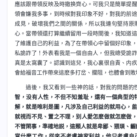
應該跟帶領反映及時撤换齊心。可我只是簡單提
領會嫌我多事，到時候對我印象不好，對我的前
成見，破壞我們之間的關係，所以我連句堅持原
心。當帶領還打算繼續留用一段時間後，我知道
了維護自己的利益，為了在帶領心中留個好印象
私詭詐了！外表看我是一個自由人，但我總受詭
真是太窩囊了。認識到這兒，我心裏很自責、内
會給福音工作帶來這麽多打岔、攔阻，也體會到敗
過後，我又看到一些神的話，對我的問題的
智，没有人性，不但不知羞耻，還有一個典型的
解，就是唯利是圖，凡涉及自己利益的就用心，
就視而不見、置之不理，别人愛怎麽做就怎麽做
不管閑事，準確地説，這類人就是卑鄙、猥瑣、齷
當什麽工作，從來不考慮神家利益，他只考慮自