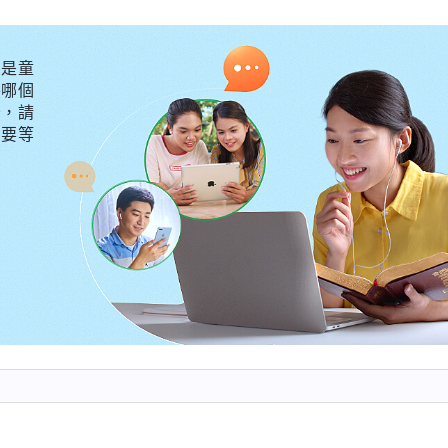
的，完全符合神家工作安排的、符合神話真理原則的，這
、敵基督開除就不能蒙拯救了嗎？這是屬于被撒但、被敵
是童
救取决于神，任何人没有資格决定你能不能蒙神拯救，這
外哪個
當作神開除你了，這是不是對神的誤解啊？這就是誤解
守，請
不要等
點褻瀆神的意思。人這樣誤解神，是不是太愚昧無知了？
理呢？為什麽不加以分辨呢？你為什麽不能向上反映呢？
有真實信心，你不是真心
信神
的人。你若相信神全能，為
督能决定你的命運嗎？你如果有分辨，發現假帶領、敵基
民交通此事呢？你有嘴為什麽不敢説話呢？為什麽害怕假
囊廢，就是撒但的狗奴才。
」
《話・卷四 揭示敵基督・第
認識到，我看到齊心不合用還不敢堅持原則撤换她，都是
神的公義性情不認識導致的。我們的命運都在神的手中
關鍵在于人自己是否喜愛真理、實行真理，對神有没有
帶領、敵基督的打壓整治，有的甚至被開除出教會，但他