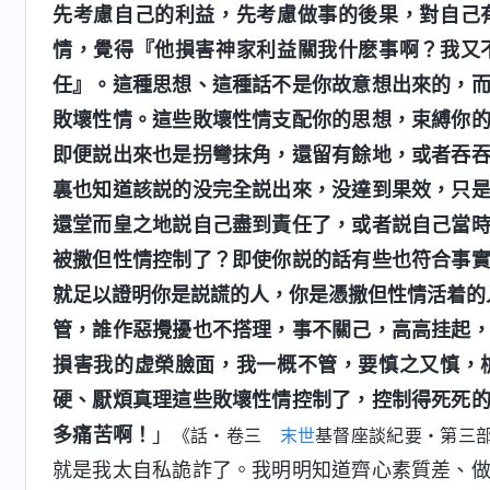
先考慮自己的利益，先考慮做事的後果，對自己
情，覺得『他損害神家利益關我什麽事啊？我又
任』。這種思想、這種話不是你故意想出來的，
敗壞性情。這些敗壞性情支配你的思想，束縛你
即便説出來也是拐彎抹角，還留有餘地，或者吞
裏也知道該説的没完全説出來，没達到果效，只
還堂而皇之地説自己盡到責任了，或者説自己當
被撒但性情控制了？即使你説的話有些也符合事
就足以證明你是説謊的人，你是憑撒但性情活着的
管，誰作惡攪擾也不搭理，事不關己，高高挂起
損害我的虚榮臉面，我一概不管，要慎之又慎，
硬、厭煩真理這些敗壞性情控制了，控制得死死
多痛苦啊！
」
《話・卷三
末世
基督座談紀要・第三
就是我太自私詭詐了。我明明知道齊心素質差、