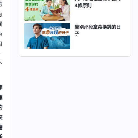
帶
4條原則
有
齊
告别那段拿命换錢的日
為
子
自
，
不
理
理
的
來
擔
活