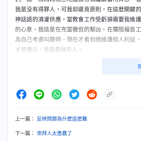
我是没有得罪人，可我却違背原則，在這麽關鍵
神話語的澆灌供應，當教會工作受虧損需要我維
的心意，我這是在充當撒但的幫凶，在攔阻福音
為自己考慮叫聰明，現在才看到總維護個人利益
才是傻瓜，是最愚昧的人。
反省中，我也琢磨：我看到帶領的問題不敢
保了，我這種觀點到底對不對呢？尋求中，我看
對、符合真理你可以順服，做得不對、不合真理
果他作不了實際工作或者作惡攪擾教會工作，被
他、檢舉他。但有些神選民因着不明白真理，特
則，他説：『帶領要是開除我，我就完了，他要
上一篇：
反映問題為什麽這麽難
是被開除出教會，那神也不要我、不拯救我了，
下一篇：
崇拜人太愚蠢了
真實
信心
呢？假帶領、敵基督開除你能代表神嗎