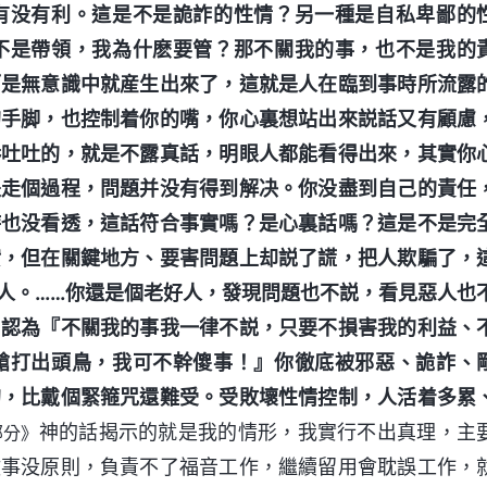
有没有利。這是不是詭詐的性情？另一種是自私卑鄙的
不是帶領，我為什麽要管？那不關我的事，也不是我的
而是無意識中就産生出來了，這就是人在臨到事時所流露
的手脚，也控制着你的嘴，你心裏想站出來説話又有顧慮
吞吐吐的，就是不露真話，明眼人都能看得出來，其實你
是走個過程，問題并没有得到解决。你没盡到自己的責任
時也没看透，這話符合事實嗎？是心裏話嗎？這是不是完
實，但在關鍵地方、要害問題上却説了謊，把人欺騙了，
人。……你還是個老好人，發現問題也不説，看見惡人也
，認為『不關我的事我一律不説，只要不損害我的利益、
槍打出頭鳥，我可不幹傻事！』你徹底被邪惡、詭詐、
的，比戴個緊箍咒還難受。受敗壞性情控制，人活着多累
神的話揭示的就是我的情形，我實行不出真理，主
部分》
做事没原則，負責不了福音工作，繼續留用會耽誤工作，