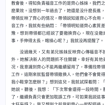
教會後，得知負責福音工作的是齊心姊妹，我們
麽果效。没想到一年過去了，她還是没什麽長進
帶領反映了齊心的情况，帶領説知道齊心不合用
音工作，我就有些納悶：「帶領明知道齊心素質
豫，想到帶領都已經説了要撤换齊心，現在没撤
事，手伸得太長，瞎操心呢？」我就没再提醒了。
没過幾天，又有弟兄姊妹反映齊心傳福音不
外，她解决新人的問題抓不住關鍵，幸好有其他
况，我意識到齊心不能再繼續留用了，準備找帶
工作，這剛來就監督帶領撤换人，他們會不會覺
我小鞋穿怎麽辦？」想到這兒，我就試探着問：
她説。聽後，我想：「下次聚會還得一段時間，
了，繼續負責只會更加耽誤工作，可如果我説這
太狂妄呀？」我又想到之前我和齊心一起配搭過