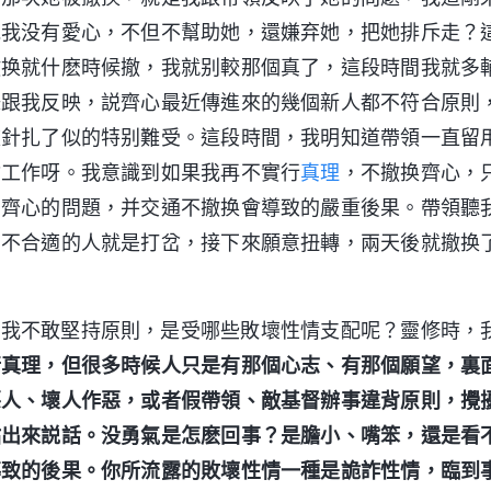
説我没有愛心，不但不幫助她，還嫌弃她，把她排斥走？
撤换就什麽時候撤，我就别較那個真了，這段時間我就多
妹跟我反映，説齊心最近傳進來的幾個新人都不符合原則
被針扎了似的特别難受。這段時間，我明知道帶領一直留
會工作呀。我意識到如果我再不實行
真理
，不撤换齊心，
了齊心的問題，并交通不撤换會導致的嚴重後果。帶領聽
用不合適的人就是打岔，接下來願意扭轉，兩天後就撤换
上我不敢堅持原則，是受哪些敗壞性情支配呢？靈修時，
行真理，但很多時候人只是有那個心志、有那個願望，裏
惡人、壞人作惡，或者假帶領、敵基督辦事違背原則，攪
站出來説話。没勇氣是怎麽回事？是膽小、嘴笨，還是看
導致的後果。你所流露的敗壞性情一種是詭詐性情，臨到