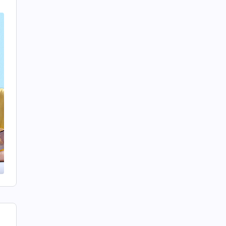
樣
基
事
神
如
這
什
督
帶
三
因
掌
忠
們