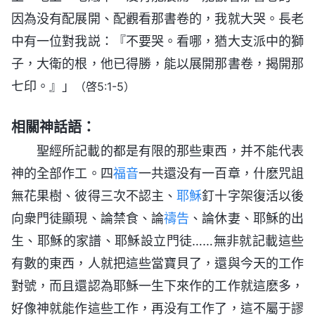
因為没有配展開、配觀看那書卷的，我就大哭。長老
中有一位對我説：『不要哭。看哪，猶大支派中的獅
子，大衛的根，他已得勝，能以展開那書卷，揭開那
七印。』」
（啓5:1-5）
相關神話語：
聖經所記載的都是有限的那些東西，并不能代表
神的全部作工。四
福音
一共還没有一百章，什麽咒詛
無花果樹、彼得三次不認主、
耶穌
釘十字架復活以後
向衆門徒顯現、論禁食、論
禱告
、論休妻、耶穌的出
生、耶穌的家譜、耶穌設立門徒……無非就記載這些
有數的東西，人就把這些當寶貝了，還與今天的工作
對號，而且還認為耶穌一生下來作的工作就這麽多，
好像神就能作這些工作，再没有工作了，這不屬于謬