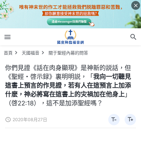
首頁
天國福音
關于聖經內幕的問答
你們見證《話在肉身顯現》是神新的説話，但
《聖經・啓示録》裏明明説，「
我向一切聽見
這書上預言的作見證，若有人在這預言上加添
什麽，神必將寫在這書上的灾禍加在他身上
」
（啓22:18），這不是加添聖經嗎？
2020年08月27日