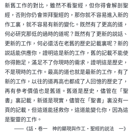
新舊工作的對比，雖然不看聖經，但你得會解剖聖
經，否則你仍會崇拜聖經的，那你就不容易進入新的
作工裏，就不容易有新的變化。既然有了更高的道，
何必研究那低的過時的道呢？既然有了更新的説話、
更新的工作，何必還活在老舊的歷史記載裏呢？新的
説話能供應你，證明這是新的工作，舊的記載不能使
你得飽足，滿足不了你現時的需求，證明這是歷史，
不是現時的工作。最高的道也就是最新的工作，有了
新的工作，以往的道再高也都成了人回憶的歷史了，
再有參考價值也是舊道。舊道是歷史，儘管在「聖
書」裏記載，新道是現實，儘管在「聖書」裏没有一
頁的記載，但這道能拯救你，這道能變化你，因為這
是聖靈的工作。
——《話・卷一 神的顯現與作工・聖經的説法 一》