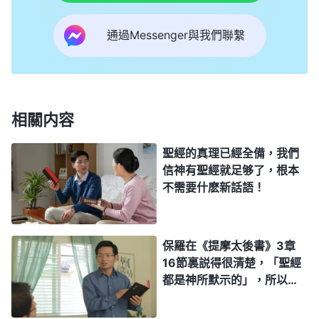
征服所有信他的人，這就是「話在肉身顯現」了，神
在末世就是來作這個工作的，就是來完成「話在肉身
通過Messenger與我們聯繫
顯現」的實際意義。他只説話，很少有事實臨及，這
就是「話在肉身顯現」的實質，道成肉身的神説出話
來，這就是話在肉身顯現，也就是「話」來在了「肉
相關内容
身」。「太初有道，道與神同在，道就是神，話成了
肉身」，神在末世就要作成這個工作（話在肉身顯現
聖經的真理已經全備，我們
這個工作），這是整個經營計劃當中最末了的一項，
信神有聖經就足够了，根本
不需要什麽新話語！
所以神非得來在地上，把他的話語都顯明在肉身中。
今天作的是什麽，以後作的是什麽，神成全的是什
麽，末了人的歸宿，哪些人
得救
，哪些人歸于滅亡，
保羅在《提摩太後書》3章
等等，這些末了該作的工作都説清楚了，這些都是為
16節裏説得很清楚，「聖經
都是神所默示的」，所以聖
成就「話在肉身顯現」的實際意義的。以往頒布的行
經裏的話都是神的話，聖經
政、頒布的憲法，哪些人歸于滅亡，哪些人進入安
就代表神，我們根據保羅的