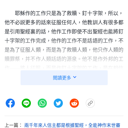
耶穌作的工作只是為了救贖、釘十字架，所以，
他不必説更多的話來征服任何人，他教訓人有很多都
是引用聖經裏的話，他作工作即使不出聖經也能將釘
十字架的工作完成，他作的工作不是話語的工作，不
是為了征服人類，而是為了救贖人類，他只作人類的
贖罪祭，并不作人類話語的源泉。他不是作外邦的工
作——將人征服，而是作釘十字架的工作，是在相信
有神的人中間作工。即使他作工是在聖經的基礎上
閲讀更多
作，以古先知的預言來定罪
法利賽人
，這樣也足可以
完成釘十字架的工作。現在若是還在聖經古先知預言
的基礎上作工就不能把你們征服，因為舊約根本没記
載你們中國人的悖逆與罪孽，没有你們那罪惡的歷
史，所以，若仍在聖經裏徘徊，你們任何時候都不能
上一篇：
兩千年來人信主都是根據聖經，全能神作末世審