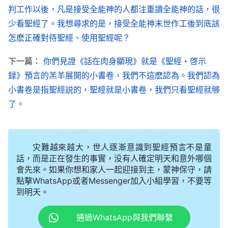
服氣。聖經裏記載的有限的以色列人的歷史，根本不
判工作以後，凡是接受全能神的人都注重讀全能神的話，很
够定你們是惡是善，不够審判你們。你們説，我按着
少看聖經了。我想尋求的是，接受全能神末世作工後到底該
怎麽正確對待聖經、使用聖經呢？
以色列人的歷史來審判你們，你們能像今天一樣跟隨
嗎？你們的難辦你們自己清楚嗎？這步若不説話就不
下一篇：
你們見證《話在肉身顯現》就是《聖經・啓示
能完成征服的工作，因我不是來釘十字架的，所以，
録》預言的羔羊展開的小書卷，我們不這麽認為。我們認為
我得在聖經以外來説話，以便征服你們。
小書卷是指聖經説的，聖經就是小書卷，我們只看聖經就够
了。
——《話・卷一 神的顯現與作工・作工异象 一》
神在這個時代説的話和在律法時代説的話并不一
灾難越來越大，世人逐漸意識到聖經預言不是童
樣，與神在恩典時代説的話也不一樣，恩典時代不是
話，而是正在發生的事實，没有人確定明天和意外哪個
作話語工作，只提到釘十字架救贖全人類。聖經裏只
會先來。如果你想和家人一起迎接到主，蒙神保守，請
點擊WhatsApp或者Messenger加入小組學習，不要等
提到耶穌為什麽要釘十字架，釘十字架都受哪些苦，
到明天。
人當如何為神釘十字架，在那個時代神作的都圍繞釘
十字架的工作。在國度時代，道成肉身的神説出話來
通過WhatsApp與我們聯繫