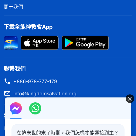
更多的人活在了話語的審判、刑罰之中。這些話、這
關于我們
些作工都是為了拯救人，都是為了成就神的旨意的，
都是為了改變舊造世界的原貌的。神以話來創世，以
下載全能神教會App
話來帶領全宇之人，又以話來征服拯救全宇之人，最
終以話來結束整個舊世界，這才完成了整個經營計劃
的全部。
——《話・卷一 神的顯現與作工・國度時代就是話語時
代》
聯繫我們
+886-978-777-179
人若只停留在恩典時代就永不能脱離敗壞性情，
info@kingdomsalvation.org
更不能認識神的原有性情。若總是活在豐富的恩典之
中却没有認識神、滿足神的生命之道，那人
信神
就不
能真正得着神，這樣的信仰太可憐了。當你看完了此
神的國度降臨了
書以後，當你經歷了道成肉身的神在國度時代的步步
神的國度已經降臨在人間！你想進入神的國度嗎？
了解更多
在這末世的末了時期，我們怎樣才能迎接到主？
作工以後，你就會感覺到多年的願望終于實現了，感