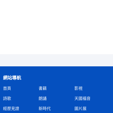
人、淘汰人的目的，這才是話語時代用話語來作工的
真實含義。藉着話語認識神的作工、認識神的性情、
認識人的本質、認識人該進入的，藉着話語成全了神
在話語時代要作的一切工作，藉着話語顯明人、淘汰
人，也藉着話語來試煉人。人都看見了話、聽見了話
也認識了話的存在，因而相信了神的存在，相信了神
的全能、智慧，相信了神愛人、拯救人的心。「話
語」這個詞雖然普通而且簡單，但從道成肉身的神的
口中説出的話却震動地宇，改變了人的心，改變了人
的觀念、人的舊性情，也改變了整個世界的舊貌。歷
網站導航
代以來只有今天的神才這樣作工，只有今天的神才如
首頁
書籍
影視
此説話，如此來拯救人，人便從此活在了話語的引導
之下，活在了話語的牧養供應之中，人都活在了話語
詩歌
朗誦
天國福音
的世界之中，活在了神話的咒詛、神話的祝福之中，
經歷見證
新時代
圖片展