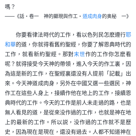
嗎？
——《話・卷一 神的顯現與作工・
道成肉身
的奥秘 一》
你要看律法時代的工作，看以色列民怎麽遵行
耶
和華
的道，你就得看舊約聖經，你要了解恩典時代的
工作，就看新約聖經。那對
末世
作的工作你怎麽看
呢？就得接受今天神的帶領，進入今天的作工裏，因
為這是新的工作，在聖經裏還没有人提前「記載」出
來。今天神道成肉身，另外在中國又選一些選民，神
作工在這些人身上，接續作他在地上的工作，接續恩
典時代的工作。今天的工作是前人未走過的路，也是
無人看見的道，是從來没作過的工作，也就是神在地
上的最新的工作。所以説，没作過的工作就不是歷
史，因為現在是現在，還没有過去。人都不知道神在