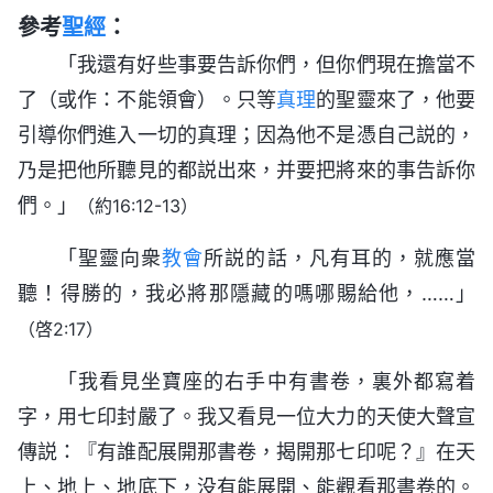
參考
聖經
：
「我還有好些事要告訴你們，但你們現在擔當不
了（或作：不能領會）。只等
真理
的聖靈來了，他要
引導你們進入一切的真理；因為他不是憑自己説的，
乃是把他所聽見的都説出來，并要把將來的事告訴你
們。」
（約16:12-13）
「聖靈向衆
教會
所説的話，凡有耳的，就應當
聽！得勝的，我必將那隱藏的嗎哪賜給他，……」
（啓2:17）
「我看見坐寶座的右手中有書卷，裏外都寫着
字，用七印封嚴了。我又看見一位大力的天使大聲宣
傳説：『有誰配展開那書卷，揭開那七印呢？』在天
上、地上、地底下，没有能展開、能觀看那書卷的。