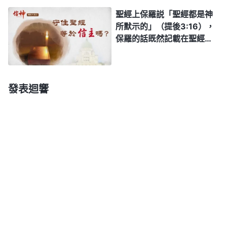
息，這些話都得應驗。道成肉身的神末世主要是完成
話信神，這還能有錯嗎？
聖經上保羅説「聖經都是神
這個工作，讓人明白神預定的人歸哪兒，没預定的人
所默示的」（提後3:16），
歸哪兒，子民、衆子如何劃分，以色列怎麽樣，埃及
保羅的話既然記載在聖經
裏，那就是神所默示的，就
怎麽樣，以後這些話都要一一成就。神的作工步伐加
是神的話。我們信主就是信
快，把每一個時代要作的，末世道成肉身的神要作
聖經，不管哪個道，只要離
的、要盡的職分，都以説話的方式向人公開，這些話
開聖經的就是异端！我們信
發表迴響
主就是一切根據聖經，就是
都是為了完成「話在肉身顯現」的實際意義的。
持守聖經上的話，聖經就是
——《話・卷一 神的顯現與作工・話語成就一切》
基督教的經典，也是我們信
仰的根基，離開聖經不叫信
主，離開聖經你還怎麽信主
在國度時代神用話語來開闢時代，用話語來改變
啊？主的話都記載在聖經
作工方式，用話語來作整個時代的工作，這是話語時
裏，别處還能找到主的話
代神作工的原則。他道成肉身站在不同的角度説話，
嗎？我們信主不根據聖經還
根據什麽？
使人真正看見了話在肉身顯現的神，看見了神的智慧
與奇妙。這樣作工是為了更好地達到征服人、成全