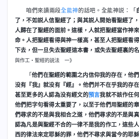
咱們來讀兩段
全能神
的話吧。全能神説：「
了，不如説人信聖經了；與其説人開始看聖經了
人歸在了聖經的面前。這樣，人就把聖經當作神
命。人把聖經看得與神一樣高，甚至人把聖經看
下去，但一旦失去聖經這本書，或失去聖經裏的
與作工・聖經的説法 一》
「
他們在聖經的範圍之内信仰我的存在，他
没有『我』就没有『經』。他們并不在乎我的存
甚至更多的人認為没有經文的
預言
我就不該作任
他們把字句看得太重要了，以至于他們用聖經的
們尋求的不是與我相合之道，他們尋求的不是與
認為凡是與聖經不合的一律不是我的作工，這些
西的律法來定耶穌的罪，他們不尋求與當今的耶