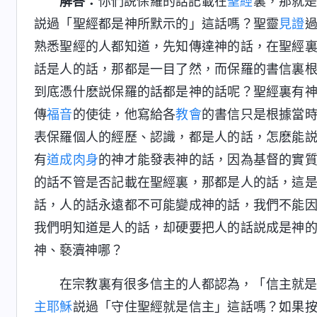
解答：
你們説保羅的話記載在
聖經
裏，那就
説過「聖經都是神所默示的」這話嗎？聖靈
見證
熟悉聖經的人都知道，先知傳達神的話，在聖經
話是人的話，那都是一目了然，而保羅的書信裏
到底憑什麽説保羅的話都是神的話呢？聖經裏有
傳
福音
的使徒，他寫給各
教會
的書信只是根據當
表保羅個人的經歷、認識，都是人的話，怎麽能
有
道成肉身
的神才能發表神的話，因為基督的實
的話不管是否記載在聖經裏，那都是人的話，這
話，人的話永遠都不可能變成神的話，我們不能
我們明知道是人的話，却硬要把人的話説成是神
神、褻瀆神哪？
在宗教裏有很多信主的人都認為，「信主就
主耶穌
説過「守住聖經就是信主」這話嗎？如果