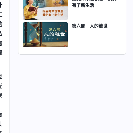
什
有了新生活
工
的
第六關 人的離世
名
句
處
經
光
我
，
看
其