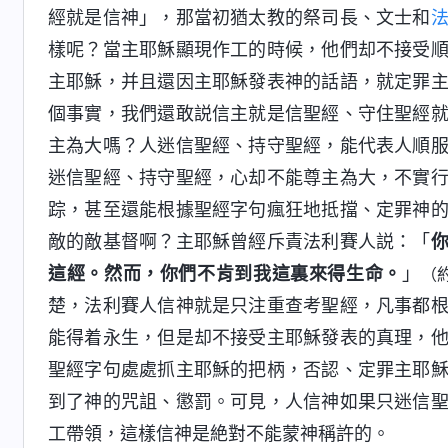
經就是信神」，那當初猶太教的祭司長、文士和
樣呢？當主耶穌顯現作工的時候，他們却不接受
主耶穌，并且還因主耶穌發表神的話語，就定罪
個事實，我們還敢説信主就是信聖經、守住聖經
主為大嗎？人迷信聖經、持守聖經，能代表人順
迷信聖經、持守聖經，心却不能尊主為大，不實
踪，甚至還能根據聖經字句瘋狂地抵擋、定罪神
敵的敵基督啊？主耶穌曾經斥責法利賽人説：「
這經。然而，你們不肯到我這裏來得生命。
」
（約
楚，法利賽人信神就是只注重查考聖經，凡事都
能得着永生，但是却不接受主耶穌發表的真理，
聖經字句處處抓主耶穌的把柄，否認、定罪主耶
到了神的咒詛、懲罰。可見，人信神如果只迷信
工帶領，這樣信神是絶對不能蒙神稱許的。