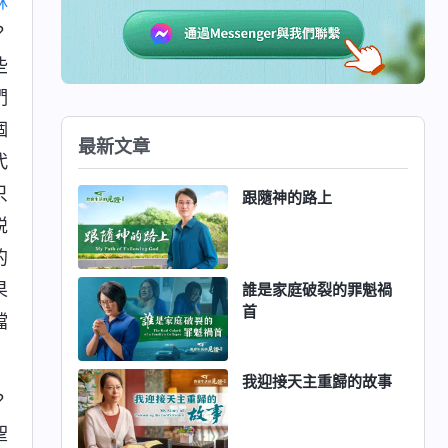
穌
？
些
們
個
最新文章
代
只
跟隨神的路上
説
的
果
誰是家庭破裂的罪魁禍
首
擋
我迎接天主重歸的故事
？
聖