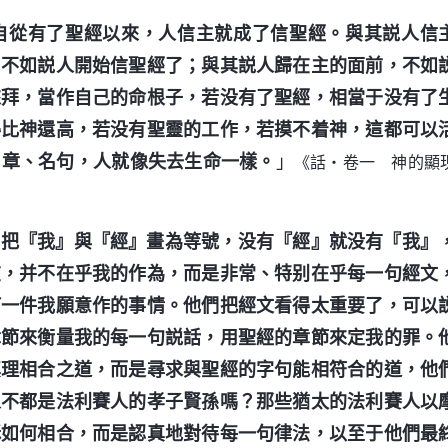
自從有了聖經以來，人信主就成了信聖經。與其説人信
，不如説人開始信聖經了；與其説人歸在主的面前，不如
來拜，當作自己的命根子，若没有了聖經，相當于没有了
得比神還高，若没有聖靈的工作，若摸不着神，這都可以
名章、名句，人就像失去生命一樣。
」
《話・卷一 神的顯
們把『我』與『經』畫為等號，没有『經』就没有『我』
在，并不在乎我的作為，而是非常、特别在乎每一句經文
何一件我願意作的事情。他們把經文看得太重要了，可以
章節來衡量我的每一句説話，用聖經的章節來定我的罪。
真理相合之道，而是尋求與聖經的字句能相符合的道，他
人不都是法利賽人的孝子賢孫嗎？那些猶太的法利賽人以
穌如何相合，而是認真地對待每一句律法，以至于他們最