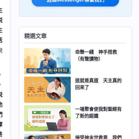
主
説
生
精選文章
活
現
命懸一綫 神手搭救
（有聲讀物）
24:52
，
這就是真道 天主真的
，
回來了
説
他
一場聚會使我對聖經有
們
了新的認識
摩
終
接受神末世救恩 我們