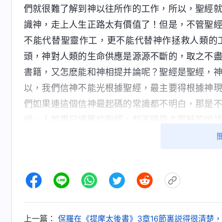
們就很難了解到神以往所作的工作，所以，聖經
識神，走上人生正路太有價值了！但是，不管聖
不能代替聖靈作工，更不能代替神作拯救人類的
頭，神對人類的生命供應是源源不斷的，取之不
書籍，又怎麽能和神相提并論呢？聖經是聖經，
以，我們信神不能光根據聖經，最主要得根據神
們如果連這個信神最起碼的常識都不明白，那是
候，人如果只讀舊約聖經，却不接受主耶穌的説
顯然不能！那麽到了末世，主耶穌已經回來了，
我們如果還持守聖經，持守主耶穌的作工，這樣
神作了新的工作，我們必須在全能神的發聲説話
能神話語的審判刑罰，這樣經歷神的作工才能得
啊！
上一篇：
保羅在《提摩太後書》3章16節裏説得很清楚