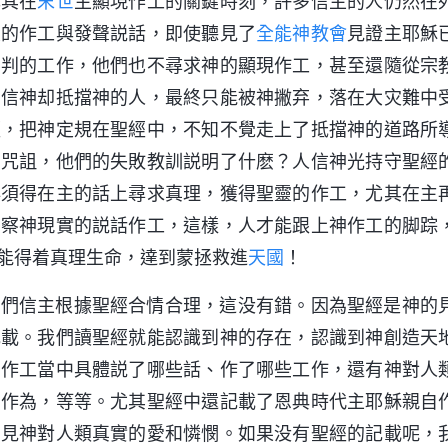
尤其在
末世
主顯現作工的關鍵時刻，許多信主的人仍然在
靈的作工與發聲説話，即使聽見了
全能神教會
見證主耶穌
審判的工作，他們也不尋求神的顯現作工，甚至還隨從宗
了信神却抵擋神的人，最終只能被神撇弃，落在大灾難中
經，把神定規在聖經中，不知不覺走上了抵擋神的道路所
的咒詛，他們的失敗教訓説明了什麽？人信神光持守聖經
必須得在主的話上尋求真理，獲得聖靈的作工，尤其在主
考察神現實的説話作工，這樣，人才能跟上神作工的脚踪
能得着真理生命，達到蒙拯救進
天國
！
我們信主根據聖經合情合理，這没有錯。因為聖經是神的
記載。我們讀聖經就能認識到神的存在，認識到神創造天
步作工當中具體説了哪些話、作了哪些工作，還有神對人
多作為，等等。尤其聖經中還記載了恩典時代主耶穌親自
看見神對人類真實的愛和憐憫。如果没有聖經的記載呢，