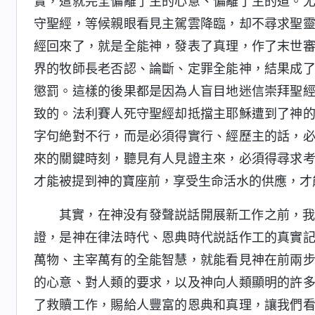
實，這就完全偏離了主的心意、偏離了主的道。
守聖經，等候親眼看見主駕雲降臨，却不尋求聖
經回來了，就是全能神，發表了真理，作了末世
界的牧師長老否認、論斷、定罪全能神，結果成
懲罰。這樣的後果都是因為人盲目地迷信崇拜聖
致的。法利賽人死守聖經却抵擋主耶穌遭到了神
字句絶對不行，而是必須得實行、經歷主的話，
來的關鍵時刻，聽見有人見證主來，必須得尋求
才能被提到神的寶座前，享受生命活水的供應，才
其實，在神没有發聲説話開展新工作之前，
證，是神在律法時代、恩典時代説話作工的真實
萬物、主宰萬有的全能智慧，就能看見神在前兩
的心意、對人類的要求，以及神向人類顯明的許
了救贖工作，賜給人豐富的恩典和真理，讓我們