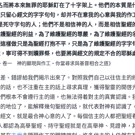
名而將本來無罪的耶穌釘在了十字架上。他們的本質是
們只留心經文的字字句句，却并不在意我的心意與我的作
是死守字句的人；他們不是相信神的人，而是相信聖經
維護聖經的利益，為了維護聖經的尊嚴，為了維護聖經的
們這樣做只是為聖經打抱不平，只是為了維護聖經的字字
途，寧可得不到贖罪祭，也要將與經文的規定不合的耶穌
・卷一 神的顯現與作工・你當尋求與基督相合之道》
偏差、錯謬給我們揭示出來了。對照我們自己以往信主的
主的話，也不注重在主的話上尋求真理，獲得聖靈的開啓
我們根本不會遵行主的道，也無法得着對主的真實認識。
神的地位了，能解釋幾句聖經的話，就代表對神有認識了
的經文，就是最合神心意的人了。每個信主的人都把聖經
人都認為高舉聖經、持守聖經就是在高舉神、見證神，