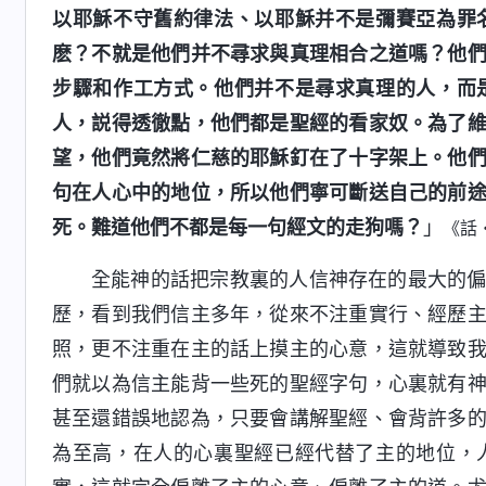
以耶穌不守舊約律法、以耶穌并不是彌賽亞為罪
麽？不就是他們并不尋求與真理相合之道嗎？他
步驟和作工方式。他們并不是尋求真理的人，而
人，説得透徹點，他們都是聖經的看家奴。為了
望，他們竟然將仁慈的耶穌釘在了十字架上。他
句在人心中的地位，所以他們寧可斷送自己的前
死。難道他們不都是每一句經文的走狗嗎？
」
《話
全能神的話把宗教裏的人信神存在的最大的
歷，看到我們信主多年，從來不注重實行、經歷
照，更不注重在主的話上摸主的心意，這就導致
們就以為信主能背一些死的聖經字句，心裏就有
甚至還錯誤地認為，只要會講解聖經、會背許多
為至高，在人的心裏聖經已經代替了主的地位，