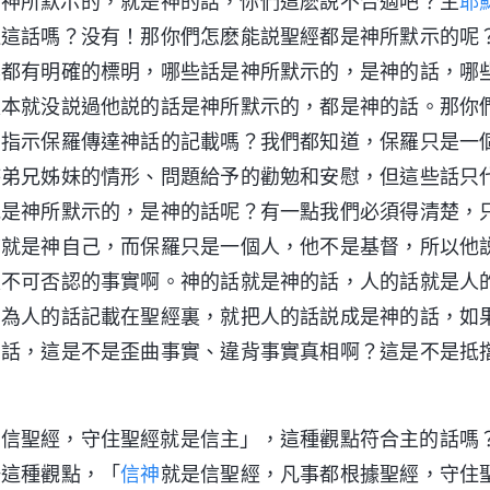
是神所默示的，就是神的話，你們這麽説不合適吧？主
耶
過這話嗎？没有！那你們怎麽能説聖經都是神所默示的呢
裏都有明確的標明，哪些話是神所默示的，是神的話，哪
根本就没説過他説的話是神所默示的，都是神的話。那你
神指示保羅傳達神話的記載嗎？我們都知道，保羅只是一
時弟兄姊妹的情形、問題給予的勸勉和安慰，但這些話只
説是神所默示的，是神的話呢？有一點我們必須得清楚，
質就是神自己，而保羅只是一個人，他不是基督，所以他
是不可否認的事實啊。神的話就是神的話，人的話就是人
因為人的話記載在聖經裏，就把人的話説成是神的話，如
的話，這是不是歪曲事實、違背事實真相啊？這是不是抵
是信聖經，守住聖經就是信主」，這種觀點符合主的話嗎
按這種觀點，「
信神
就是信聖經，凡事都根據聖經，守住