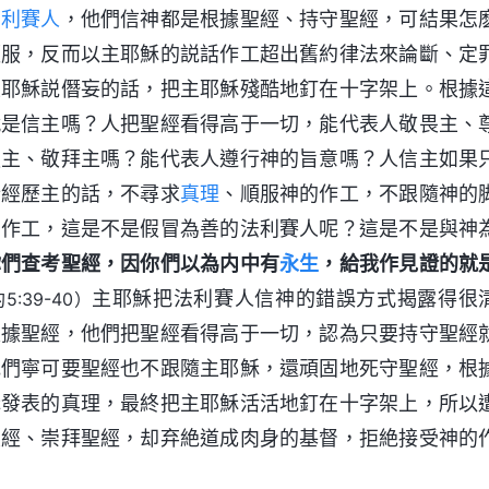
法利賽人
，他們信神都是根據聖經、持守聖經，可結果怎
順服，反而以主耶穌的説話作工超出舊約律法來論斷、定
主耶穌説僭妄的話，把主耶穌殘酷地釘在十字架上。根據
就是信主嗎？人把聖經看得高于一切，能代表人敬畏主、
服主、敬拜主嗎？能代表人遵行神的旨意嗎？人信主如果
行經歷主的話，不尋求
真理
、順服神的作工，不跟隨神的
的作工，這是不是假冒為善的法利賽人呢？這是不是與神
你們查考聖經，因你們以為内中有
永生
，給我作見證的就
主耶穌把法利賽人信神的錯誤方式揭露得很
5:39-40）
根據聖經，他們把聖經看得高于一切，認為只要持守聖經
他們寧可要聖經也不跟隨主耶穌，還頑固地死守聖經，根
穌發表的真理，最終把主耶穌活活地釘在十字架上，所以
聖經、崇拜聖經，却弃絶道成肉身的基督，拒絶接受神的