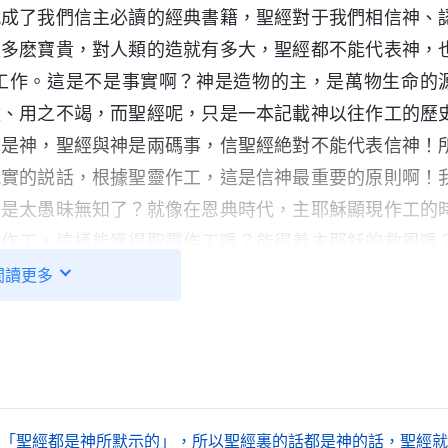
就成了我們信主必讀的經典書籍，聖經對于我們相信神、
經多麽寶貴，對人類的造就有多大，聖經都不能代表神，
工作。這是不是事實啊？神是造物的主，是萬物生命的
盡、用之不竭，而聖經呢，只是一本記載神以往作工的歷
神是神，聖經與神是兩碼事，信聖經絶對不能代表信神！
現實的説話，根據聖靈作工，這是信神最重要的原則啊！
不是太愚昧無知了？就像在恩典時代，主耶穌顯現作工的
話作工，這樣能獲得聖靈作工嗎？能得着主耶穌的救恩嗎
就是全能神，全能神發表真理作了末世審判的工作，這時
閲讀更多
能獲得聖靈作工，得着神末世的救恩嗎？所以，在末世全
中尋求真理，聽
神的聲音
，跟上神作工的脚踪，還要經歷
着真理認識神，達到得潔净蒙拯救，這樣的信才能蒙神稱
——電影劇本《信神》
，「聖經都是神所默示的」，所以聖經裏的話都是神的話，聖經就