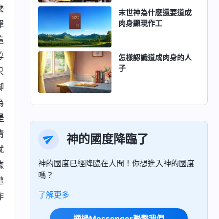
麽
末世神為什麽還要道成
肉身顯現作工
罪
這
尊
怎樣認識道成肉身的人
子
只
脚
為
是
清
神的國度降臨了
就
神的國度已經降臨在人間！你想進入神的國度
據
嗎？
遭
了解更多
作
通過Messenger聯繫我們