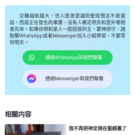
只完成了救贖全人類的工作，只是作了人的贖罪祭，
灾難越來越大，世人逐漸意識到聖經預言不是童
并未將人的敗壞性情都脱去。要將人從撒但的權勢之
話，而是正在發生的事實，没有人確定明天和意外哪個
下完全拯救出來，不僅需要耶穌作贖罪祭來擔當人的
會先來。如果你想和家人一起迎接到主，蒙神保守，請
罪，而且還得需要神作更大的工作將人被撒但敗壞的
點擊WhatsApp或者Messenger加入小組學習，不要等
到明天。
性情完全脱去。所以，在人的罪得着了赦免之後，神
又重返肉身帶領人進入新的時代，開始了刑罰審判的
通過WhatsApp與我們聯繫
工作，這工作將人類帶入了更高的境界。凡是順服在
他權下的人將享受更高的
真理
，得着更大的祝福，真
通過Messenger與我們聯繫
正活在了光中，得着了真理、道路、生命。
」
《話・
讀完神的話後，
卷一 神的顯現與作工・寫在前面的話》
姊妹交通説：「恩典時代主耶穌作的只是救贖的工
作，并不是潔净變化人的工作。我們都知道，舊約律
相關内容
法時代後期，人因守不住律法面臨被處死的危險，神
我不再把神定規在聖經裏了
親自道成肉身釘十字架，作了人類的贖罪祭，將人從