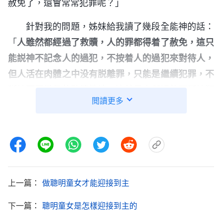
赦免了，還會常常犯罪呢？」
針對我的問題，姊妹給我讀了幾段全能神的話：
「
人雖然都經過了救贖，人的罪都得着了赦免，這只
能説神不記念人的過犯，不按着人的過犯來對待人，
但人活在肉體之中没有脱離罪，只能是繼續犯罪，不
斷地顯露撒但的敗壞性情，這就是人所過的不斷地犯
閲讀更多
罪也不斷地得着赦免的生活。多數人都是白天犯罪、
晚上認罪，這樣，即使贖罪祭對人來説永遠有效，也
不能將人從罪惡中拯救出來，這只是完成了拯救工作
的一半，因人還有敗壞性情，……人的罪不容易發
現，就人這些根深蒂固的本性人就没法發現，非得藉
上一篇：
做聰明童女才能迎接到主
着話語的審判來達到果效，這樣，人才能從此起頭逐
步達到變化。
」
《話・卷一 神的顯現與作工・
道成肉身
下一篇：
聰明童女是怎樣迎接到主的
「
耶穌來在人中間作了許多工作，但他
的奥秘 四》