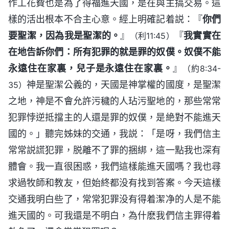
作工花費也是為了得福進天國，是在與主搞交易。這
樣的活出根本不合主心意。經上明確記着説：『
你們
要聖潔，因為我是聖潔的。
』
『
我實實在
（利11:45）
在地告訴你們：所有犯罪的就是罪的奴僕。奴僕不能
永遠住在家裏，兒子是永遠住在家裏。
』
（約8:34-
神是聖潔公義的，天國是神掌權的國度，是聖潔
35）
之地，神是不會允許污穢的人玷污聖地的，那些常常
犯罪悖逆抵擋主的人還是罪的奴僕，是絶對不能進天
國的。」聽完姊妹的交通，我説：「是呀，我們信主
常常説謊犯罪，脱離不了罪的捆綁，這一點我也深有
體會。我一直很困惑，我們這樣能進天國嗎？我也尋
求過牧師和教友，但始終都没有找到答案。今天這樣
交通我明白些了，常常犯罪没有得着潔净的人是不能
進天國的。可我還是不明白，為什麽我們信主罪得着