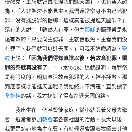
得赦免，主來就會直接提我們進天國」，也有些人認
為，「人非聖潔不能見主。我們還常常身不由己地犯
罪，没有擺脱罪的捆綁，這樣真能被提進天國嗎？」
還有的人説：「雖然人有罪，但主
耶穌
的贖罪祭是永
遠有效的，只要向主認罪，主就會赦免。主看我們没
有罪了，我們就可以進天國。」可我不這麽認為，
聖
經
上説：「
因為我們得知真道以後，若故意犯罪，贖
罪的祭就再没有了
」。
這就證明，贖罪祭
（來10:26）
是有限度的，明知真道故意犯罪的人，神不拯救。那
到底怎樣才能進天國呢？我始終弄不清楚。直到讀了
全能神
的話，我才找到了得潔净進天國的路。
我出生在一個基督徒家庭，從小就跟着父母去聚
會，還常常參加
教會
裏各個社團的活動。長大以後，
我更是熱心地為主花費，有時候還會跟着牧師去其他