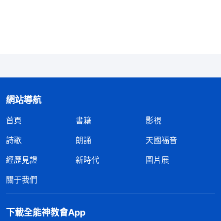
説主再來還會作一步審判潔净的工作，我就急忙問姊
妹：「那神是如何作審判工作潔净人的呢？」姊妹耐
心地説：「關于這方面，聖經中有很多
預言
。比如，
『
我還有好些事要告訴你們，但你們現在擔當不了
（或作：不能領會）
。只等真理的聖靈來了，他要引
導你們進入一切的真理；……
』
『
弃絶
（約16:12-13）
我、不領受我話的人，有審判他的，就是我所講的道
網站導航
在末日要審判他。
』
從這些經文中看到，
（約12:48）
首頁
書籍
影視
神在末世要發表真理來審判潔净人。如今，主耶穌已
詩歌
朗誦
天國福音
經回來了，就是末世道成肉身的全能神，發表真理作
經歷見證
新時代
圖片展
了審判從神家起首的工作，來解决人的犯罪本性、撒
但性情，最終將人從撒但權勢之下徹底拯救出來。」
關于我們
説着，姊妹又給我看了神話語朗誦視頻。全能神説：
「
末世基督是用諸多方面的真理來教訓人，來揭露人
下載全能神教會App