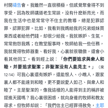
村開
禱告
會。我雖然一直很積極，但感覺聚會得不到
享受，因為牧師講道老生常談，没有什麽新亮光，而
我在生活中也是常常守不住主的教導，總是犯罪認
罪、認罪犯罪。比如，我看到我媽給我的兄弟姐妹買
東西或者給他們錢，却很少給我，我就嫉妒、生氣，
常常抱怨我媽；在教堂服事時，牧師給我一些任務，
我就覺得牧師器重、看好我，心裏就很驕傲，還會小
看其他同工。看到經上説：「
你們要追求與衆人和
睦，并要追求聖潔；非聖潔没有人能見主。
」
（來
可我心裏還有嫉妒，還能恨人、小瞧人，跟家
12:14）
裏人都不能達到和睦，更不要説愛人如己、與衆人和
睦了。主是聖潔的，像我這樣的人能得到主的稱許被
提進天國嗎？我心裏很困惑，就向身邊的牧師和教友
尋求。但牧師却説：「我們信主已經罪得赦免，
主耶