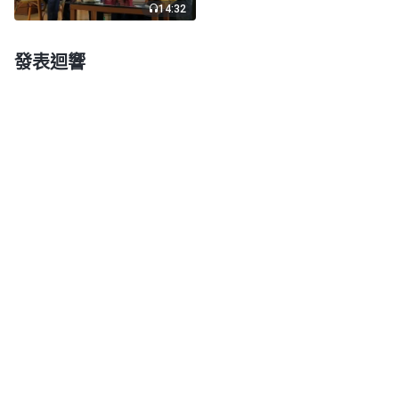
14:32
作了一步審判工作，來徹底解决我們的犯罪本性，我
們的敗壞性情得着潔净變化，不再犯罪抵擋神了，這
發表迴響
樣才有資格進入神的國。」
聽完姊妹的交通我明白了，原來罪得赦免只是主
耶穌赦免了我們的罪，并不代表我們没有罪了，也不
像牧師説的主會無止境地饒恕我們的罪。姊妹這樣交
通很實際，也符合經上説的「
因為我們得知真道以
後，若故意犯罪，贖罪的祭就再没有了
」
（來
。以前，我就對牧師説的感到很困惑，主是
10:26）
聖潔的，主會把我們這些常常犯罪的人提進天國嗎？
可我又弄不清楚，只能守着牧師的話，勤讀聖經，禱
告認罪，盼望主來能够不看我們的罪直接提我們進天
國。現在想想，這樣的觀點實在太渺茫了。想到姊妹