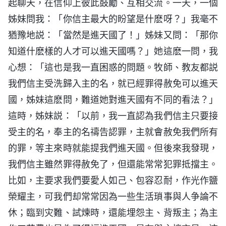
起聊天，在信仰上彼此鼓勵、互相交流。一天，一個
姊妹問我：「你信主最大的盼望是什麽呀？」我毫不
猶豫地説：「當然是進天國了！」姊妹又問：「那你
知道什麽樣的人才可以進天國嗎？」她這麽一問，我
心想：「這也是我一直困惑的問題。牧師、教友都説
我們信主受洗歸入主的名，就已經罪得赦免可以進天
國，姊妹這麽問，難道她對進天國有不同的看法？」
這時，姊妹説：「以前，我一直認為我們信主只要接
受主的名，奉主的名禱告認罪，主就會赦免我們所有
的罪，等主來時就能提我們進天國。但後來我發現，
我們信主雖然罪得赦免了，但還能常常犯罪抵擋主。
比如，主要求我們要愛人如己、包容忍耐，作光作鹽
榮耀主，可我們却常常因為一些生活瑣事與人争論不
休；臨到灾難、試煉時，還能埋怨主、背叛主；為主