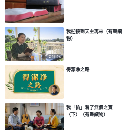
罪中贖出來，人犯罪只要向主認罪
悔改
就罪得赦免，
享受到主賜的豐豐富富的恩典和平安喜樂。這裏的罪
得赦免是指不再被律法定罪處死説的，但不代表人身
我迎接到天主再來（有聲讀
上没有罪了，更不代表人不再犯罪了。我們信主雖然
物）
罪得着了赦免，但我們裏面的犯罪本性還根深蒂固，
滿了狂妄、詭詐、邪惡等撒但性情。比如，為了維護
31:04
自身利益，我們還能昧着良心説謊搞欺騙；當别人做
得潔净之路
事不合我們意時，還會動血氣教訓人；與人相處還能
争名奪利，搞嫉妒紛争；還能追求世界邪惡潮流，貪
戀肉體享受；等等。我們雖然知道犯罪不合主的心
意，也常常來到主面前悔改認罪，但過後還是一再地
我「偷」着了無價之寶
犯罪，這都是我們的撒但本性導致的。如果不從根源
（下）（有聲讀物）
上解决我們的犯罪本性，那我們的罪就像老農割韭菜
一樣，割了這茬，那茬又長出來了。所以，神在
末世