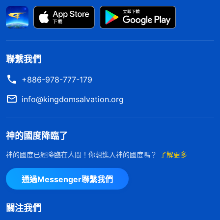
的本質，解剖人的言語行為，這些言語中都包含着諸
多方面的真理，例如：人的本分，人對神如何順服，
對神如何忠心，人當如何活出正常人性，神的智慧，
神的性情，等等。這些言語都是針對人的本質，針對
聯繫我們
人的敗壞性情，尤其那些揭露人如何弃絶神的言語更
+886-978-777-179
是針對人本是撒但的化身、針對人本是神的敵勢力而
言的。神作審判的工作不是三言兩語就道盡人的本性
info@kingdomsalvation.org
的，而是來作長期的揭露、對付、修理，這各種方式
的揭露、對付與修理并不是用一般的語言能代替的，
神的國度降臨了
而是用人根本就没有的真理來代替，這樣的方式才叫
神的國度已經降臨在人間！你想進入神的國度嗎？
了解更多
審判，這樣的審判才能將人折服，才能使人對神心服
口服，而且對神有真正的認識。審判工作帶來的是人
通過Messenger聯繫我們
對神本來面目的了解，帶來的是人對悖逆真相的認
識。審判工作使人對神的心意明白了許多，對神的工
關注我們