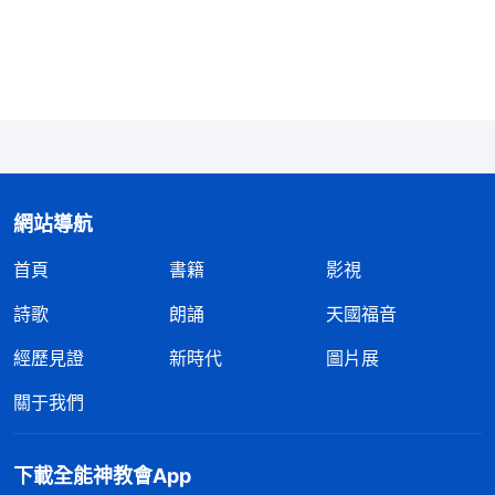
見的人，在迎接主來的事上她肯定是認真尋求過的，
難道『東方閃電』真是主耶穌回來了？不然，我媽不
會這麽焦急、擔憂地為我禱告。」可我想到牧師長老
的話，覺得還是得持守主道，不能讓步。之後，我和
我媽的關係就變得生疏起來。
一天，我在堂屋的沙發上坐着，我媽又在裏屋播
網站導航
放詩歌。這時，詩歌的歌詞吸引了我：
首頁
書籍
影視
1
神為了人類的工作有過多少個不眠之夜，從
詩歌
朗誦
天國福音
至高處到了最低處，降落在人所生活的活地獄裏與人
經歷見證
新時代
圖片展
共度天涯，從來不埋怨人間的寒酸，從來不責備人的
悖逆，而是忍受了極大的耻辱作着自己親自作的工
關于我們
作。神怎麽能屬于地獄？怎麽能過地獄的生活呢？但
他為了全人類，為了整個人類早享安息，他忍辱含冤
下載全能神教會App