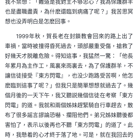
我不禁想：「難道是我對主不够忠心？我為保護群羊
也是盡職盡責，為什麽還臨到病痛了呢？」我苦思冥
想也没弄明白是怎麽回事。
1999年秋，賀長老在封鎖教會回來的路上出了
車禍，當時被撞得昏死過去，頭部嚴重受傷，搶救了
好幾天才脱離危險。得知這事，我猛然一驚：「他長
年累月為主作工，風裏來雨裏去，為了保護群羊，不
讓信徒接受『東方閃電』，也没少跑路受苦啊，他怎
麽臨到這事了呢？」但我只是簡單想想就過去了。幾
個月後的一天下午，我又聽説幾個信徒在考察「東方
閃電」的道。我就和兩個姊妹趕緊騎自行車趕去，散
布了很多謡言謬論恐嚇、攔阻他們。弟兄姊妹聽後都
害怕了，表示以後再也不聽「東方閃電」的道了。此
時，我懸着的心才終于落了地。可是，就在我回去的