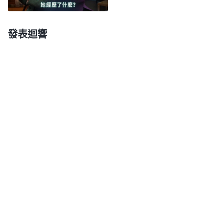
就是神在末世的親口發聲，把聖經的奥秘都打開了，
你從來都没有讀過全能神的話，怎麽知道這不是主再
發表迴響
來的説話呢？聖經上説，『信道是從聽道來的』
（羅
，你不聽不看，這怎麽能迎接到主呢？你想
10:17）
想，若真是主回來了，你不迎接，錯過機會後悔不就
晚了嗎？」聽我媽這麽一説，我也不知該如何反駁，
就没好氣地説：「這書我不看，我只讀聖經，我們享
受了主那麽多恩典，我不能忘恩負義！不管你咋説，
我是不會背叛主的！」我媽看我這態度無奈地嘆了口
氣，然後起身做飯去了。不大一會兒，我聽到從厨房
隱約傳出歌聲，歌的旋律很動聽，仔細一聽不是我們
以往學的靈歌，我知道是我媽故意放給我聽的，就轉
身出去了。後來，我媽經常在家裏放
詩歌
，晚上還常
常聽到她哭着為我禱告。我不禁想：「我媽是個有主