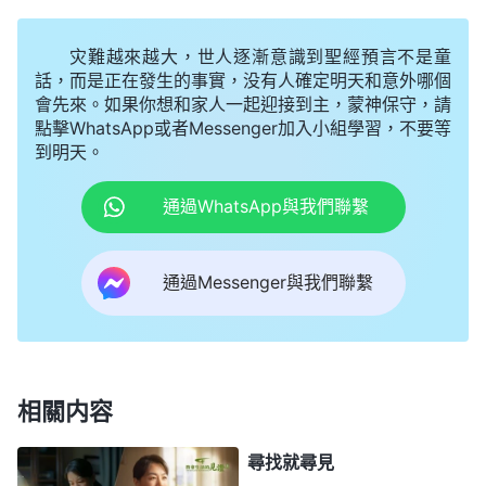
會回世界了。最讓我失望的是，同工之間也鬧嫉妒紛
灾難越來越大，世人逐漸意識到聖經預言不是童
争，同工會上長老和同工經常因為一件小事、一句話
話，而是正在發生的事實，没有人確定明天和意外哪個
争吵得面紅耳赤，不歡而散。看着眼前的一幕幕，我
會先來。如果你想和家人一起迎接到主，蒙神保守，請
不明白為什麽教會成了這樣，我開始厭煩聚會，甚至
點擊WhatsApp或者Messenger加入小組學習，不要等
到明天。
有了想回世界的念頭。
通過WhatsApp與我們聯繫
2002年的一天，我媽高興地對我説：「咱們盼
望的主耶穌回來了，道成肉身發表話語作審判工
通過Messenger與我們聯繫
作。」聽後，我心裏一驚：「這不是『東方閃電』的
道嗎？我媽不會是接受了『東方閃電』吧？」還没等
她把話説完，我就反問道：「你聽誰説主耶穌回來
了？你忘了，聖經上明明記載主來是駕着白雲滿載着
相關内容
大榮耀降臨，那時天宇都要震動，你説主回來了，我
們怎麽没有看到這大迹象呢？還説主又道成肉身來作
尋找就尋見