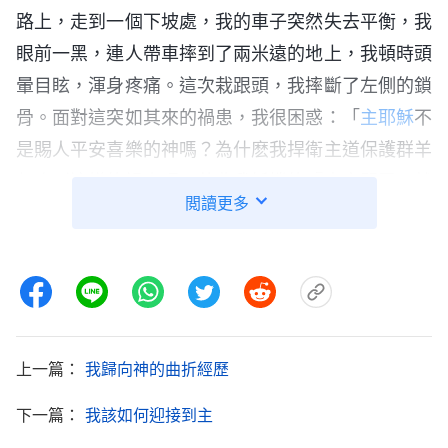
路上，走到一個下坡處，我的車子突然失去平衡，我
眼前一黑，連人帶車摔到了兩米遠的地上，我頓時頭
暈目眩，渾身疼痛。這次栽跟頭，我摔斷了左側的鎖
骨。面對這突如其來的禍患，我很困惑：「
主耶穌
不
是賜人平安喜樂的神嗎？為什麽我捍衛主道保護群羊
却臨到這樣的禍患呢？莫非我抵擋的『東方閃電』就
閲讀更多
是主的再來？可聖經明文記載主是駕雲降臨，『東方
閃電』却
見證
主是道成肉身來，這不可能是真道啊！
難道是我對主不够忠心，主在試煉、檢驗我？還是我
哪方面得罪了主？」我很迷茫，摸不着主的心意。從
那以後，我心裏越來越黑暗、枯乾，讀聖經没有開啓
上一篇：
我歸向神的曲折經歷
亮光，講道也没話説，禱告也是乾乾巴巴的，好像失
去了主的同在。而且多數信徒也都
信心
冷淡，聚會時
下一篇：
我該如何迎接到主
很多人扯家常、打盹，甚至很多同工、信徒都離開教