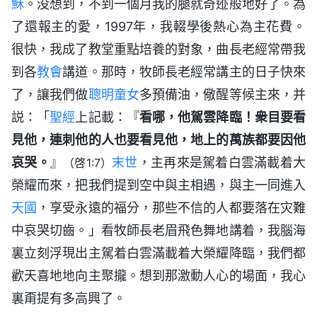
穌
。没想到，不到一個月我的腿就奇迹般地好了。為
了還報主的愛，1997年，我輟學後熱心為主花費。
很快，我成了教堂重點培養的對象，曲長老經常帶我
到各
教會
講道。那時，牧師長老經常講主的日子快來
了，讓我們做
聰明童女
多預備油，儆醒等候主來，并
説：「
聖經
上記載：『
看哪，他駕雲降臨！衆目要看
見他，連刺他的人也要看見他，地上的萬族都要因他
哀哭。
』
末世
，主再來是駕着白雲滿載着大
（啓1:7）
榮耀而來，把我們提到空中與主相遇，與主一同進入
天國
，享受永遠的福分，那些不信的人都要落在灾難
中哀哭切齒。」看牧師長老眉飛色舞地講着，我腦海
裏立刻浮現出主駕着白雲滿載着大榮耀降臨，我們都
歡天喜地地向主聚攏。想到那激動人心的場面，我心
裏甭提有多高興了。