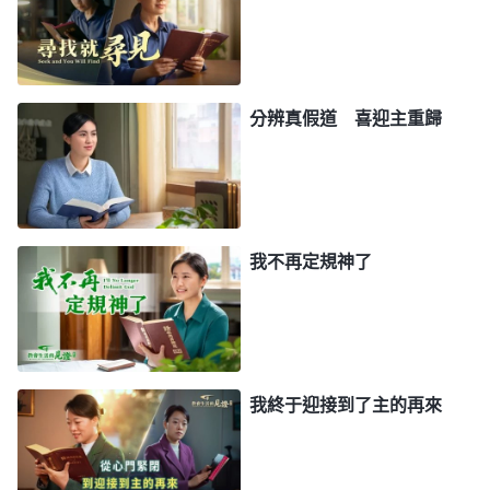
審判工作，這怎麽可能呢？你可不要隨便聽信别人的
話！」我媽看我這麽執拗，就從裏屋拿出一本包裝很
精緻的書，急切地説：「
全能神
就是主耶穌的再來，
這就是主
耶穌再來
發表的新話語，你看看就知道
分辨真假道 喜迎主重歸
了。」我一看是一本嶄新的書，書的封面上印着「
話
在肉身顯現
」幾個金色的大字，立刻想到牧師長老的
話，「他們的書不能看，看了就迷進去」。于是，我
説：「媽，你可不要相信他們的話，你看聖經少，我
我不再定規神了
熟讀聖經，還參加過不少培靈會，難道我不比你懂？
你要是信偏了，你這些年不就白信了嗎？」我一直勸
我媽不要接受「東方閃電」，但不管我怎麽説，她態
度堅定，絲毫都没有回轉的意思，還語重心長地對我
我終于迎接到了主的再來
説：「全能神就是咱們日思夜盼的主耶穌，是神的靈
再次道成肉身説話作工了，《
話在肉身顯現
》這本書