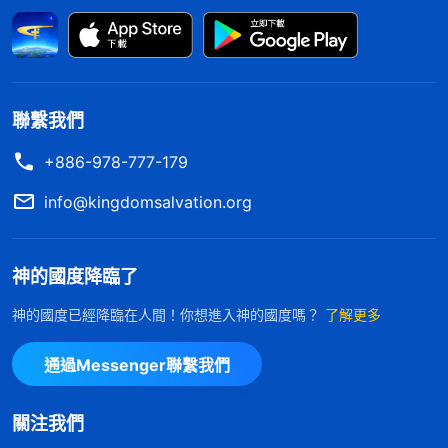
來在地上，親自進入「地獄」「陰間」，進入虎穴中
將人救起，人有何資格抵擋神？有何理由再埋怨神？
有何臉面再見神？
2
天上的神來在一個最污穢的淫亂之地，從不
聯繫我們
喊冤，也不埋怨人，而是默默無聞地受着人的摧殘，
+886-978-777-179
受着人的欺壓，但他從不反抗人的無理的要求，從不
info@kingdomsalvation.org
對人提出過分的要求，從不對人有無理的要求，只是
在任勞任怨為人作着一切人所需的工作：教導、開
神的國度降臨了
啓、責備、話語熬煉、提醒、勸勉、安慰、審判、揭
示。哪一步不是為了人的生命？雖然將人的前途、命
神的國度已經降臨在人間！你想進入神的國度嗎？
了解更多
運挪去，但神所作的哪一步不是為了人的命運？哪一
通過Messenger聯繫我們
步不是為了人的生存？哪一步不是為了讓人擺脱這苦
難而又漆黑如夜的黑暗勢力的壓制？哪一步不是為了
關注我們
人？誰能明白神的一顆慈母般的心？誰能理解神那急