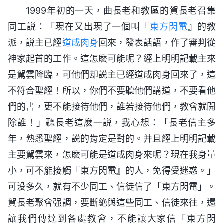
1999年初的一天，曲長老和教區的賀長老召集
同工説：「現在又出現了一個叫『
東方閃電
』的教
派，説主已經
道成肉身
回來，發表話語，作了審判從
神家起首的工作。這怎麽可能呢？經上明明記載主來
是駕雲降臨，可他們却説主已經道成肉身回來了，這
不符合聖經！所以，你們不要聽他們講道，不要看他
們的書，更不能接待他們，誰若接待他們，教會就開
除誰！」聽長老這麽一説，我心想：「長老信主多
年，熟悉聖經，説的肯定是對的。并且經上明明記載
主要駕雲來，怎麽可能是道成肉身來呢？現在我身量
小，可不能接觸『東方閃電』的人，免得受迷惑。」
可没多久，就有不少同工、信徒信了「東方閃電」。
賀長老聚會强調，要斷絶與這些同工、信徒來往，還
讓我們傳達到各處教會，不能讓大家信「東方閃