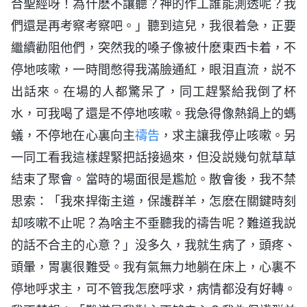
合聖經呀！為什麽不讓聽？神的作工誰能測透呢？我
們還是再考察考察吧。」聽到這兒，我很着急，正要
繼續勸阻他們，突然我的嗓子像被什麽東西卡着，不
停地咳嗽，一時間憋得我滿臉通紅，眼泪直流，説不
出話來。在場的人都驚呆了，同工趕緊給我倒了杯
水，可我喝了還是不停地咳嗽。我急得像熱鍋上的螞
蟻，不停地在心裏向主
禱告
，求主讓我停止咳嗽。另
一同工看我這樣趕緊把話接過來，但没説幾句就草草
結束了聚會。當時的場面很是尷尬。散會後，我不禁
思索：「我來捍衛主道，保護群羊，怎麽在關鍵時刻
却咳嗽不止呢？為啥主不垂聽我的禱告呢？難道我説
的話不合主的心意？」没多久，我就生病了，頭疼、
頭暈，胃裏很難受。我有氣無力地躺在床上，心裏不
停地呼求主，可不管我怎麽呼求，病情都没有好轉。