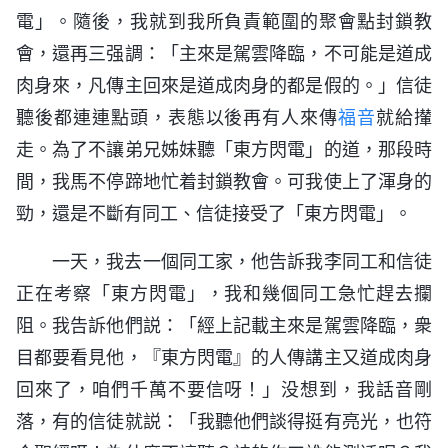
電」。隨後，我就到我所負責範圍的聚會點封鎖教
會，還再三强調：「主來是駕雲降臨，不可能是道成
肉身來，凡傳主回來是道成肉身的都是假的。」信徒
聽後都連連點頭，表態以後再有人來傳
福音
就給攆
走。為了不讓弟兄姊妹聽「東方閃電」的道，那段時
間，我馬不停蹄地忙着封鎖教會。可我使上了渾身的
勁，還是不斷有同工、信徒接受了「東方閃電」。
一天，我去一個同工家，他告訴我李同工和信徒
正在考察「東方閃電」，我和幾個同工急忙趕去攔
阻。我告訴他們説：「經上記載主來是駕雲降臨，衆
目都要看見他，『東方閃電』的人傳講主又道成肉身
回來了，咱們千萬不要信呀！」没想到，我話音剛
落，有的信徒就説：「我聽他們談得挺有亮光，也符