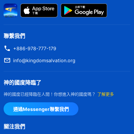
算再猖狂、再想殘害人，它也什麽都做不了。神許可
這些攪擾攔阻臨到我，是對我的檢驗，神希望我在這
些環境中能够像約伯一樣為神站住見證，也是讓我在
這樣的環境中依靠神，經歷神的説話、作工，這樣才
聯繫我們
能對神産生真實的
信心
。而我却活在撒但的網羅中，
+886-978-777-179
想要維護與人之間的關係，不想遭受弃絶、誹謗，總
info@kingdomsalvation.org
是害怕那些不好的事情臨到自己，我這也不明白神的
心意啊。我安静下來向神禱告：「神哪，我現在明白
神的國度降臨了
了，我臨到這一切都有你的許可，我願站住見證。但
我現在身量還很小，願你加給我信心去經歷這些環
神的國度已經降臨在人間！你想進入神的國度嗎？
了解更多
境。」
通過Messenger聯繫我們
因着牧師的攻擊論斷，村裏的人還是一直攔阻我
們信神，常常譏笑、誹謗我們，在我們的家人面前攻
關注我們