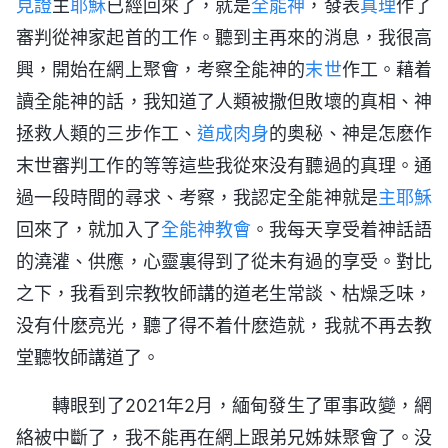
見證
主
耶穌
已經回來了，就是
全能神
，發表
真理
作了
審判從神家起首的工作。聽到主再來的消息，我很高
興，開始在網上聚會，考察全能神的
末世
作工。藉着
讀全能神的話，我知道了人類被撒但敗壞的真相、神
拯救人類的三步作工、
道成肉身
的奥秘、神是怎麽作
末世審判工作的等等這些我從來没有聽過的真理。通
過一段時間的尋求、考察，我認定全能神就是
主耶穌
回來了，就加入了
全能神教會
。我每天享受着神話語
的澆灌、供應，心靈裏得到了從未有過的享受。對比
之下，我看到宗教牧師講的道老生常談、枯燥乏味，
没有什麽亮光，聽了得不着什麽造就，我就不再去教
堂聽牧師講道了。
轉眼到了2021年2月，緬甸發生了軍事政變，網
絡被中斷了，我不能再在網上跟弟兄姊妹聚會了。没