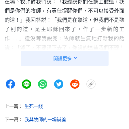
在場。牧師對我們説：「我聽説你們在網上聽道，我
們是你們的牧師，有責任提醒你們，不可以接受外面
的道！」我回答説：「我們是在聽道，但我們不是聽
了别的道，是主耶穌回來了，作了一步新的工
作……」還没等我説完，牧師就生氣地打斷我的話
説：「够了，不要講下去了，你説的這些我們不聽！
今天就要你們作一個選擇，你們是繼續信别的神，還
閲讀更多
是聽我們的回教堂？」説着，牧師拿來一個本子，上
面寫着我們幾個弟兄姊妹的名字，牧師厲聲説：「你
們如果還要在網絡上聽别的道，就在紙上打叉，不聽
的就打勾。如果不聽勸，那你們的麻煩就大了！以後
婚喪嫁娶、生孩子、蓋房子等等這些事，我們就不管
上一篇：
生死一綫
了，也不會去幫你們主持操辦。」弟兄姊妹聽後都沉
下一篇：
我與牧師的一場辯論
默不語。我心裏有些猶豫，如果我什麽也不寫，牧師