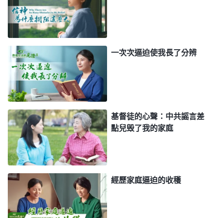
願意為你站住見證，不管以後臨到什麽事，我都要跟
隨你。」禱告後，我心裏平静了許多，很堅决地在紙
上打了叉，其他幾個弟兄姊妹也相繼打了叉，只有一
個姊妹打了勾。牧師氣急敗壞地説：「這是你們自己
一次次逼迫使我長了分辨
的選擇，以後我們就是兩路人，你們有什麽事情我們
就不管了。」
回到家後，我又擔心起來：「我們村子每家每户
基督徒的心聲：中共謡言差
不管發生了什麽事，都要請牧師禱告、主持，搞宗教
點兒毁了我的家庭
儀式，如果以後牧師真的不管了，那這些事就辦不成
了，我也會被所有人唾弃和攻擊。以後，不知道他們
還會用什麽手段來攔阻攪擾我們信神，這日子什麽時
經歷家庭逼迫的收穫
候才到頭呢？」一想到這些，我心裏就特别難受，不
知道該怎麽經歷了，就趕緊向神禱告：「神哪，我看
到自己的身量真的很小，我總是擔心會被所有人毁