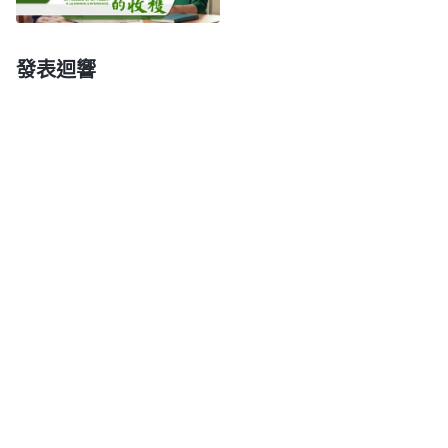
謗、弃絶。我害怕面對這些，心裏有些軟弱，神哪，
求你帶領我經歷這些環境。」後來，我就想辦法上網
發表迴響
找到澆灌我的姊妹，把我的難處跟她説了。姊妹給我
發來全能神的話。「
在試煉完約伯從約伯身上得着見
證之後，神就定意要得着一批或者更多的約伯這樣的
人，但是他定意不再讓撒但以與神打賭從而試探約
伯、攻擊約伯、殘害約伯的方式再去攻擊他人、殘害
他人，神不允許撒但在軟弱、無知、愚昧的人身上再
做同樣的事情，在約伯身上的一次試探已經够了！神
不允許撒但隨意殘害人，這是神對人的憐憫。一個約
伯經受了撒但的試探與殘害在神看已經足够了，神不
允許撒但再做這樣的事，因為跟隨神之人的性命與人
的一切都歸神主宰、由神擺布，撒但没有權力隨意擺
布神的選民，這一點你們應當清楚！神顧念人的軟