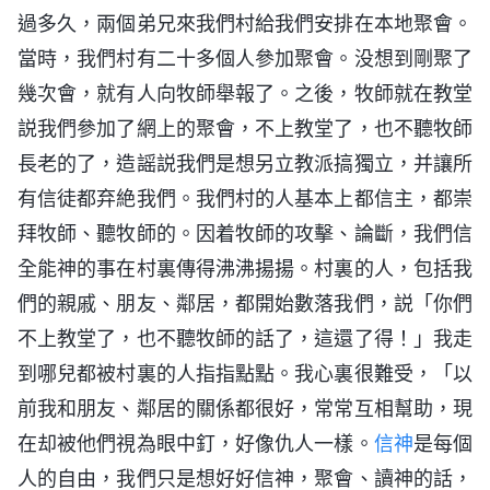
過多久，兩個弟兄來我們村給我們安排在本地聚會。
當時，我們村有二十多個人參加聚會。没想到剛聚了
幾次會，就有人向牧師舉報了。之後，牧師就在教堂
説我們參加了網上的聚會，不上教堂了，也不聽牧師
長老的了，造謡説我們是想另立教派搞獨立，并讓所
有信徒都弃絶我們。我們村的人基本上都信主，都崇
拜牧師、聽牧師的。因着牧師的攻擊、論斷，我們信
全能神的事在村裏傳得沸沸揚揚。村裏的人，包括我
們的親戚、朋友、鄰居，都開始數落我們，説「你們
不上教堂了，也不聽牧師的話了，這還了得！」我走
到哪兒都被村裏的人指指點點。我心裏很難受，「以
前我和朋友、鄰居的關係都很好，常常互相幫助，現
在却被他們視為眼中釘，好像仇人一樣。
信神
是每個
人的自由，我們只是想好好信神，聚會、讀神的話，