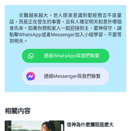
肯定還會用其他手段攔阻我信神。如果我選擇信全能
神，那以後家裏辦什麽事牧師長老就不來主持操辦
灾難越來越大，世人逐漸意識到聖經預言不是童
了，這可是村裏流傳下來的老規矩，大家都特别注重
話，而是正在發生的事實，没有人確定明天和意外哪個
會先來。如果你想和家人一起迎接到主，蒙神保守，請
這些傳統儀式，不能不遵守啊。而且全村的人都是聽
點擊WhatsApp或者Messenger加入小組學習，不要等
牧師長老的，牧師要不出面，大家肯定也不會來參
到明天。
加，更不會來幫忙，那我不是要被所有人弃絶嗎？但
通過WhatsApp與我們聯繫
是，我知道主已經回來了，如果我選擇回到宗教，那
不就是否認神、背叛神了嗎？一時間，我不知道該怎
通過Messenger與我們聯繫
麽辦好，就禱告求神帶領我。這時，我想到主耶穌説
過：「
手扶着犁向後看的，不配進神的國。
」
（路
是啊，我是信神的人，信神得尊神為大，得順
9:62）
服神的作工，跟上神的脚踪。而我却受牧師轄制，不
相關内容
敢跟隨神，這哪是信神的人哪？又有什麽資格進入神
的國啊？想到這兒，我向神禱告説：「神哪，今天我
信神為什麽攔阻這麽大