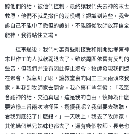
聽他們的話，被他們控制，最終讓我們失去神的末世
救恩，他們不就是撒但的差役嗎？認識到這些，我告
訴自己不能中了撒但的詭計，不能隨從牧師放弃信全
能神，我得站住立場。
這事過後，我們村裏有些剛接受和剛開始考察神
末世作工的人就軟弱退去了。雖然周圍依舊有反對的
聲音，但我們并没有因此停止聚會。牧師發現我們還
在聚會，就急紅了眼，讓教堂裏的同工三天兩頭來我
家，叫我到牧師家去開會。我心裏有些氣憤：「我聚
會聽神的話、交通真理，這是我的自由，牧師為什麽
要這樣三番兩次地攔阻、攪擾我呢？我倒要去聽聽，
看我到底犯了什麽錯。」一天晚上，我去了牧師家，
其他幾個弟兄姊妹也都去了，還有幾個牧師、長老也