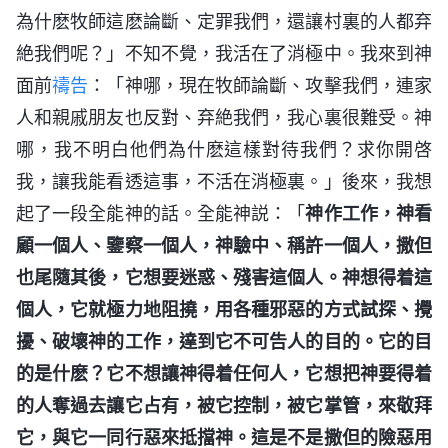
為什麽牧師這麽論斷、定罪我們，還讓村裏的人都弃
絶我們呢？」不知不覺，我活在了消極中。我來到神
面前
禱告
：「神哪，現在牧師論斷、攻擊我們，連家
人和親戚朋友也反對、弃絶我們，我心裏很難受。神
哪，我不明白他們為什麽這樣對待我們？求你開啓
我，讓我能看透這事，不活在消極裏。」後來，我想
起了一段全能神的話。全能神説：「
神作工作，神看
顧一個人、鑒察一個人，神驗中、稱許一個人，撒但
也尾隨其後，它想要迷惑、殘害這個人。神想得着這
個人，它就極力地阻撓，用各種邪惡的方式試探、攪
擾、破壞神的工作，達到它不可告人的目的。它的目
的是什麽？它不想讓神得着任何人，它想把神要得着
的人奪過去讓它占有，被它控制，被它掌管，來敬拜
它，與它一同行惡來抵擋神。這是不是撒但的險惡用