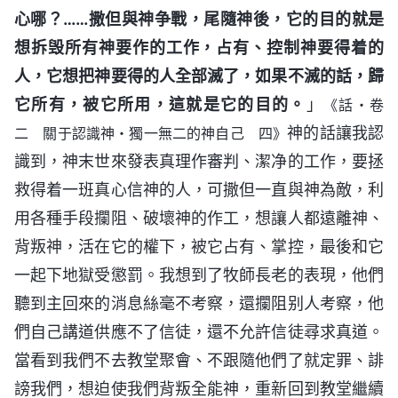
心哪？……撒但與神争戰，尾隨神後，它的目的就是
想拆毁所有神要作的工作，占有、控制神要得着的
人，它想把神要得的人全部滅了，如果不滅的話，歸
它所有，被它所用，這就是它的目的。
」
《話・卷
神的話讓我認
二 關于認識神・獨一無二的神自己 四》
識到，神末世來發表真理作審判、潔净的工作，要拯
救得着一班真心信神的人，可撒但一直與神為敵，利
用各種手段攔阻、破壞神的作工，想讓人都遠離神、
背叛神，活在它的權下，被它占有、掌控，最後和它
一起下地獄受懲罰。我想到了牧師長老的表現，他們
聽到主回來的消息絲毫不考察，還攔阻别人考察，他
們自己講道供應不了信徒，還不允許信徒尋求真道。
當看到我們不去教堂聚會、不跟隨他們了就定罪、誹
謗我們，想迫使我們背叛全能神，重新回到教堂繼續