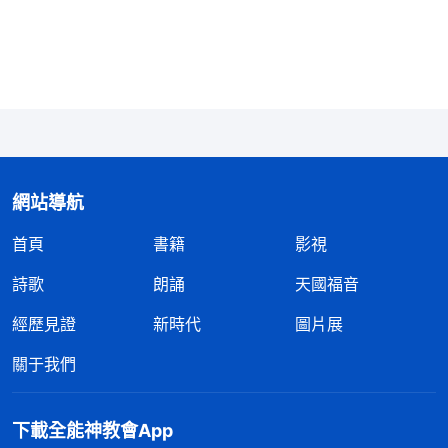
弱，也了解人的愚昧無知，雖然神為了人能徹底蒙拯
救必須把人交與撒但，但神并不願意看到人總被撒但
愚弄、被撒但殘害，不願看到人總受苦。人是神造
的，神主宰安排人的一切是天經地義的，這是神的責
任，是神主宰萬有的權柄！神不允許撒但隨意殘害
人、隨意虐待人，也不允許撒但用各種方式誘導人，
網站導航
更不允許撒但介入神對人類的主宰，不允許撒但踐踏
首頁
書籍
影視
破壞神主宰萬有的規律，更何况神經營拯救人類這麽
大的工作呢！神要拯救的人、能為神作見證的人是神
詩歌
朗誦
天國福音
六千年經營計劃工作的核心與結晶，也是神六千年作
經歷見證
新時代
圖片展
工的心血代價，神怎能將這些人隨意交與撒但呢？
」
關于我們
《話・卷二 關于認識神・神的作工、神的性情與神自己
神的話讓我知道了，我們每天臨到什麽事都有神
二》
下載全能神教會App
的許可，一切都在神的手中，没有神的允許，撒但就