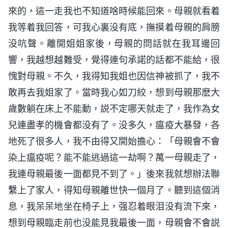
來的，這一走我也不知道啥時候能回來。母親就看着
我等着我回答，可我心裏没有底，撫摸着母親的肩膀
没吭聲。離開姐姐家後，母親的問話就在我耳邊回
響，我越想越難受，覺得連句承諾的話都不能給，很
愧對母親。不久，我得知我姐也因信神被抓了，我不
敢再去我姐家了。當時我心如刀絞，想到母親那麽大
歲數躺在床上不能動，説不定哪天就走了，我作為女
兒連盡孝的機會都没有了。没多久，瘟疫大暴發，各
地死了很多人，我不由得又開始擔心：「母親會不會
染上瘟疫呢？能不能逃過這一劫啊？萬一母親走了，
我連母親最後一面都見不到了。」後來我就想辦法聯
繫上了家人，得知母親離世快一個月了。聽到這個消
息，我呆呆地坐在椅子上，强忍着眼泪没有流下來，
想到母親臨走前也没能見我最後一面，母親會不會説