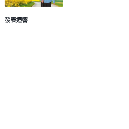
理的？
（没有。）
但是，所有這些話在外邦人眼中是
不是都是對的？在外邦人中，他們認為這麽看是最正
發表迴響
當的，也是最合情合理的，而且是合乎綱常倫理的，
這麽講是符合做人的標準的。無論這個標準裏包含多
少内容，比如怎麽孝敬父母、怎麽給父母養老送終、
還報父母多少，不管這個標準是否合乎真理，這個標
準在外邦人那兒看就是正面事物，是正能量，是對
的，在哪個人群裏看都是無可譴責的。在外邦人中
間，人活着的標準就是這些，你得做到這些在人心中
才是合格的好人。在你信神明白真理之前，你是不是
也肯定地認為這麽做人就是好人？
（是。）
而且你也
用這些東西來衡量自己、約束自己，要求自己做這樣
的人。如果你想做一個好人，你做人的標準裏肯定要
包括這一項，怎麽孝順父母，怎麽讓父母少操心，給