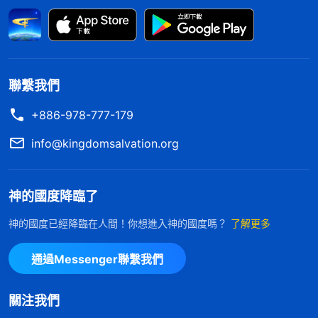
認為人能孝敬父母、能為父母養老送終這就是孝子、
是好人，對父母不能盡孝那就是没良心，不是好人。
這是根據倫理綱常、根據德行來評判一個人的好壞，
根本不符合神的話，不符合真理。我把傳統文化當成
聯繫我們
正面事物，覺得母親把我養大我就該為母親養老。可
+886-978-777-179
我被抓坐監讓母親跟着受牽連，出獄後又不能守在母
info@kingdomsalvation.org
親身邊照顧她，我就覺得自己没良心、没人性。看到
我的看事觀點還和外邦人一樣，是不信派的觀點。想
神的國度降臨了
想那些跟隨主
耶穌
的門徒還有那些傳教士，他們為了
傳揚神的
福音
跑到异國他鄉，在人看他們撇下父母、
神的國度已經降臨在人間！你想進入神的國度嗎？
了解更多
家人是冷酷無情没有人性，但是他們傳揚福音盡上了
通過Messenger聯繫我們
自己的本分，他們才是有良心、有人性的人。神説：
「
你對你的親朋好友、對你的妻子（丈夫）兒女與你
關注我們
的父母都特别友好特别忠心，而且從來不占任何人的