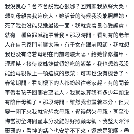
我没良心？會不會説我心狠哪？回到家我放聲大哭，
想到母親養我這麽大，她活着的時候我没能照顧她，
死了我也没能見她最後一面，我就覺着良心受譴責，
就有一種負罪感籠罩着我。那段時間，看到有的老年
人在自己家門前曬太陽，有子女在跟前照顧，我就想
我也没有陪着母親在門前曬曬太陽，給她修修指甲、
理理髮。接待家姊妹做頓好吃的飯菜，我也想着我没
能給母親做上一頓這樣的飯菜，可再也没有機會了。
春節期間，看到樓下的人都紛紛往老家趕，有的開着
車帶着孩子回鄉看望老人，我就數算我有多少年頭没
有陪伴母親了。那段時間，雖然我也盡着本分，但只
要一閑下來我就會想念母親，覺得虧欠母親，甚至後
悔當初全時間盡本分没能好好照顧母親。我整天渾渾
噩噩的，看神的話心也安静不下來，還總是犯睏，盡