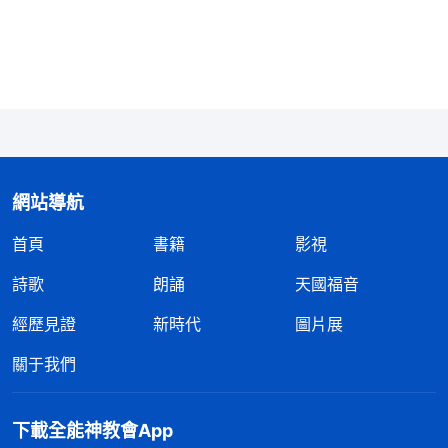
父母臉上增光，給父母争氣，光宗耀祖，這些在你心
裏是一個做人的標準，也是一個做人的方向。但是，
當你聽完神的話、神的道之後，你的觀點就開始轉變
了，你明白了得撇下一切盡上受造之物的本分，神要
求人這樣做人。在你還没有確定盡受造之物的本分這
是真理的時候，你認為自己應該孝順父母，但又覺得
網站導航
應該盡受造之物的本分，心裏有些矛盾，通過神話語
首頁
書籍
影視
不斷地澆灌、牧養，逐漸地明白真理了，你才認識到
盡上受造之物的本分這是天經地義的。到如今，有許
詩歌
朗誦
天國福音
多人都能接受真理了，把人傳統觀念想象中的做人的
經歷見證
新時代
圖片展
標準徹底放弃了。當你完全放下這些東西的時候，你
關于我們
跟隨神盡本分的時候就不受外邦人論斷、定罪的話轄
制了，你就能輕鬆地擺脱了。
」
《話・卷三
末世
基督
下載全能神教會App
看了神的話我明白了，我
座談紀要・什麽是真理實際》