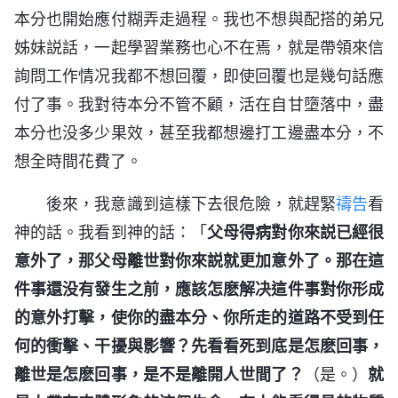
本分也開始應付糊弄走過程。我也不想與配搭的弟兄
姊妹説話，一起學習業務也心不在焉，就是帶領來信
詢問工作情况我都不想回覆，即使回覆也是幾句話應
付了事。我對待本分不管不顧，活在自甘墮落中，盡
本分也没多少果效，甚至我都想邊打工邊盡本分，不
想全時間花費了。
後來，我意識到這樣下去很危險，就趕緊
禱告
看
神的話。我看到神的話：「
父母得病對你來説已經很
意外了，那父母離世對你來説就更加意外了。那在這
件事還没有發生之前，應該怎麽解决這件事對你形成
的意外打擊，使你的盡本分、你所走的道路不受到任
何的衝擊、干擾與影響？先看看死到底是怎麽回事，
離世是怎麽回事，是不是離開人世間了？
（是。）
就