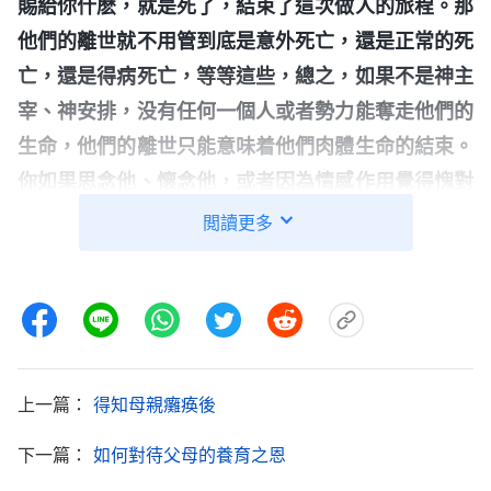
賜給你什麽，就是死了，結束了這次做人的旅程。那
他們的離世就不用管到底是意外死亡，還是正常的死
亡，還是得病死亡，等等這些，總之，如果不是神主
宰、神安排，没有任何一個人或者勢力能奪走他們的
生命，他們的離世只能意味着他們肉體生命的結束。
你如果思念他、懷念他，或者因為情感作用覺得愧對
他們，這都是不應該的，没必要。人都離世了，你再
閲讀更多
想什麽都多餘，是吧？如果你想，『這麽多年，父母
想没想我呀？這麽多年，我不在他們身邊盡孝，他們
多受多少苦啊？這麽多年一直想着能在他們身邊陪伴
他們幾天，没想到他們的離世來得這麽快，心裏難
過，覺得愧疚啊』，你這麽想没必要，這跟你没有關
上一篇：
得知母親癱痪後
係。為什麽没有關係？因為你對他們盡孝也好，陪伴
下一篇：
如何對待父母的養育之恩
他們也好，這不是神給你的義務與任務，他們在你身