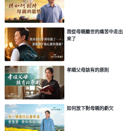
都要面對的，任何人打破不了。我不應該活在愧疚當
中，應該以理性的態度去接受順服神的主宰安排。母
親年齡那麽大了，屬于正常的離世，她的離世意味着
她此生在這個世界中的使命結束了。我又想到跟母親
我從母親離世的痛苦中走出
來了
得一樣病的人没幾年就死了，母親得病以後還能活二
十多年，聽到神的親口發聲説話，這已經是神的恩待
了。認識到這兒，我心裏得着一些釋放，對母親的死
不那麽自責了。
孝順父母該有的原則
一天聚會時，我看到一段神的話：「
有的人因為
信神盡本分撇弃家庭了，他因此就出名了，政府總上
他家搜查，騷擾他父母，還威脅他父母交出這個人
如何放下對母親的虧欠
來，周圍的鄰居都議論他，『這個人没良心，不給父
母養老，不但没孝順父母，還給父母帶來這麽多禍
事，這是不孝之子啊！』這些話有没有一句是符合真