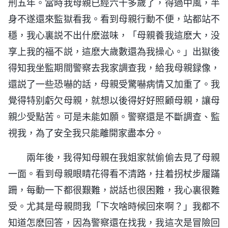
刑五年。當時我母親已經六十多歲了，得過中風，半
身不遂還來監獄看我。看到母親行動不便，站都站不
穩，我心裏説不出什麽滋味，「母親養我這麽大，没
享上我的福不説，這麽大歲數還為我操心。」出獄後
得知我坐監期間警察去我家調查我，給我母親録像，
還説了一些恐嚇的話，母親受驚嚇病情又加重了。我
覺得特别虧欠母親，就想以後得好好照顧母親，讓母
親少受點苦。可是未能如願。警察還是不斷調查、監
視我，為了安全我只能離開家盡本分。
兩年後，我得知母親在我姐家就偷偷去見了母親
一面。看到母親眼睛花得看不清路，拄着拐杖步履蹣
跚，每動一下都很艱難，説話也很困難，我心裏很難
受。尤其是母親問我「下次啥時候回來啊？」我都不
知道怎麽回答，因為警察還在找我，我這次是冒險回