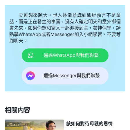
上能享多少福、受多少苦，那都是神命定好的，跟你
没有絲毫關係。他們不會因為你陪在身邊而延長壽
灾難越來越大，世人逐漸意識到聖經預言不是童
命，也不會因為你遠離他們，不能常常陪伴在他們身
話，而是正在發生的事實，没有人確定明天和意外哪個
會先來。如果你想和家人一起迎接到主，蒙神保守，請
邊而縮短壽命，他們的壽命都是神命定好的，跟你没
點擊WhatsApp或者Messenger加入小組學習，不要等
有任何關係。所以，在你有生之年，如果聽到父母離
到明天。
世的消息，你也不需要有什麽負罪感，應該正確對
通過WhatsApp與我們聯繫
待、接受。
」
《話・卷六 關于追求
真理
・怎樣追求真理
看了神的話我很受觸動，尤其是看到神説
（十七）》
通過Messenger與我們聯繫
的「
他們在你身上能享多少福、受多少苦，那都是神
命定好的，跟你没有絲毫關係
」，我明白了不管母親
活着的時候受什麽苦、最後怎麽離世都是神的命定。
就是我在她跟前，在生活上照顧她一些，她肉體的病
相關内容
痛我也絲毫不能幫她减輕，更挽留不住母親的性命，
因為生老病死這是神給人命定的生存規律，是每個人
該如何對待母親的恩情