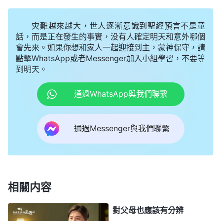
路程。當我回到家走進房間的那一刻，看到母親面容
灾難越來越大，世人逐漸意識到聖經預言不是童
憔悴、消瘦如柴，頭髮白了很多。母親看到我只是嗚
話，而是正在發生的事實，没有人確定明天和意外哪個
嗚地哭，她再也喊不出我的名字了！而且她行動緩
會先來。如果你想和家人一起迎接到主，蒙神保守，請
慢，生活都没法自理。看着母親那病殃殃的樣子，我
點擊WhatsApp或者Messenger加入小組學習，不要等
到明天。
的眼泪止不住地流了下來。聽我爸説，母親得了腦血
栓，住院期間是我弟弟和親戚跑前跑後地照顧，弟弟
通過WhatsApp與我們聯繫
因長時間照顧母親耽誤上班連工作都給丢了。聽着我
爸的話，想到關鍵時刻我什麽忙也没幫上，心裏更感
通過Messenger與我們聯繫
覺虧欠母親。我爸還説不信的親戚都指責我，還查詢
我的行踪。聽到這些，我心裏很自責，若是我能早點
回來就能在母親住院期間多照顧她，現在親戚都知道
母親病重期間我没在她身邊伺候，他們在背後還不知
相關内容
怎麽譴責我呢，不得説我没良心，父母真是白養我這
對父母也應該有分辨
個女兒了？我越想越難受，只感覺渾身癱軟無力，連