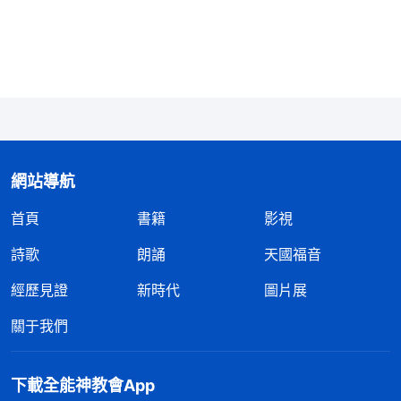
勁，不知現在怎麽樣了。她現在正是需要我照顧的時
候，我若不常回去看望她，她心裏得多難受啊！想到
這些，我的眼泪就止不住地流。配搭的姊妹看我情形
不好就交通幫助我。隨後，我看到神的話：「
那父母
臨到這些大事是怎麽回事？只能説神在他們的一生中
擺設了這樣的事，這是神手擺布的，不能强調客觀原
網站導航
因、客觀理由，他們到這個年齡就該臨到這個事，就
首頁
書籍
影視
該得這個病。你在跟前就能避免嗎？如果神在他們的
命運中没有安排生病這件事，那你不在他們跟前他們
詩歌
朗誦
天國福音
也不會有事。如果他們一生中注定要臨到這樣的大
經歷見證
新時代
圖片展
難，那你在跟前又能起什麽作用呢？他們還是躲不
關于我們
開，是不是？
（是。）
你看那些不信神的人，一家人
一年一年不都在一起嗎？父母臨到大難的時候，家族
下載全能神教會App
成員、子女不都在跟前嗎？父母臨到病痛或者病情加