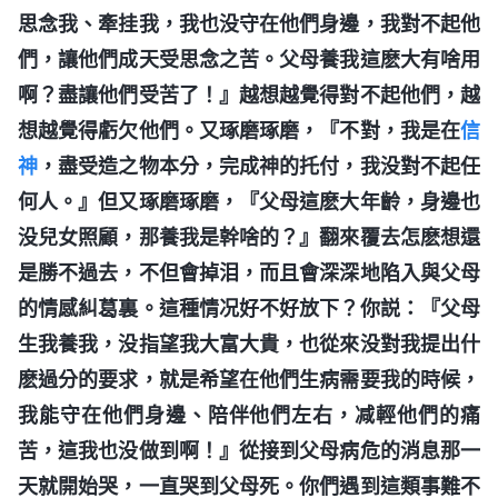
思念我、牽挂我，我也没守在他們身邊，我對不起他
們，讓他們成天受思念之苦。父母養我這麽大有啥用
啊？盡讓他們受苦了！』越想越覺得對不起他們，越
想越覺得虧欠他們。又琢磨琢磨，『不對，我是在
信
神
，盡受造之物本分，完成神的托付，我没對不起任
何人。』但又琢磨琢磨，『父母這麽大年齡，身邊也
没兒女照顧，那養我是幹啥的？』翻來覆去怎麽想還
是勝不過去，不但會掉泪，而且會深深地陷入與父母
的情感糾葛裏。這種情况好不好放下？你説：『父母
生我養我，没指望我大富大貴，也從來没對我提出什
麽過分的要求，就是希望在他們生病需要我的時候，
我能守在他們身邊、陪伴他們左右，减輕他們的痛
苦，這我也没做到啊！』從接到父母病危的消息那一
天就開始哭，一直哭到父母死。你們遇到這類事難不