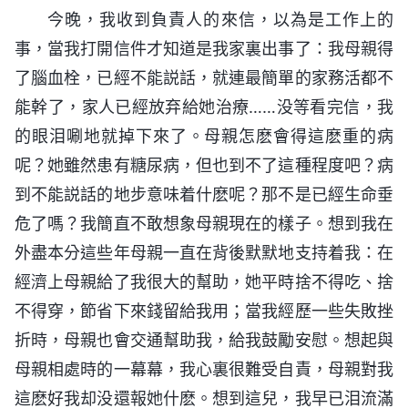
今晚，我收到負責人的來信，以為是工作上的
事，當我打開信件才知道是我家裏出事了：我母親得
了腦血栓，已經不能説話，就連最簡單的家務活都不
能幹了，家人已經放弃給她治療……没等看完信，我
的眼泪唰地就掉下來了。母親怎麽會得這麽重的病
呢？她雖然患有糖尿病，但也到不了這種程度吧？病
到不能説話的地步意味着什麽呢？那不是已經生命垂
危了嗎？我簡直不敢想象母親現在的樣子。想到我在
外盡本分這些年母親一直在背後默默地支持着我：在
經濟上母親給了我很大的幫助，她平時捨不得吃、捨
不得穿，節省下來錢留給我用；當我經歷一些失敗挫
折時，母親也會交通幫助我，給我鼓勵安慰。想起與
母親相處時的一幕幕，我心裏很難受自責，母親對我
這麽好我却没還報她什麽。想到這兒，我早已泪流滿