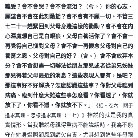
難受？會不會哭？會不會流泪？
（會。）
你的心志、
願望會不會在此刻動摇？會不會有不顧一切、不管三
七二十一趕緊回到父母身邊這樣的衝動？會不會在内
心深處想自己是白眼狼，父母白養活你了？會不會一
再覺得自己愧對父母？會不會一再懷念父母對自己的
養育之恩、父母對自己的好？
（會。）
會不會放弃本
分？會不會想盡一切辦法從朋友那兒或者從弟兄姊妹
那兒得着父母最近的消息？這些表現人都有，是吧？
那這事好不好解决？怎麽認識這些事？你對父母臨到
病痛、臨到什麽大難這些事怎麽看？你看透了，你就
放下了，你看不透，你就放不下。
」
《話・卷六 關于
神説的就是我的真
追求真理・怎樣追求真理（十七）》
實情形。當我聽説母親得重病不能説話時，我為不能
守在她身邊照顧感到虧欠自責，尤其想到這些年母親