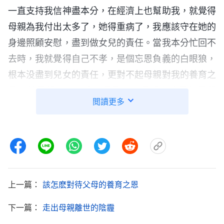
一直支持我信神盡本分，在經濟上也幫助我，就覺得
母親為我付出太多了，她得重病了，我應該守在她的
身邊照顧安慰，盡到做女兒的責任。當我本分忙回不
去時，我就覺得自己不孝，是個忘恩負義的白眼狼，
根本没盡到兒女的責任，更對不起母親對我的養育之
恩，甚至想放下本分立馬飛奔到母親身邊看望照顧
閲讀更多
她。當客觀條件不允許時，我心裏就難過痛苦，盡本
分也静不下心來。看到自己的身量太小、情感太重。
我得調整自己的情形，這幾天先將心投入到本分中，
把本分忙完再抽時間回家。
2023年8月24日 星期四
上一篇：
該怎麽對待父母的養育之恩
今天我回家看望母親，帶着給母親找的治療糖尿
下一篇：
走出母親離世的陰霾
病并發症的偏方，我歸心似箭，早早就踏上了回家的