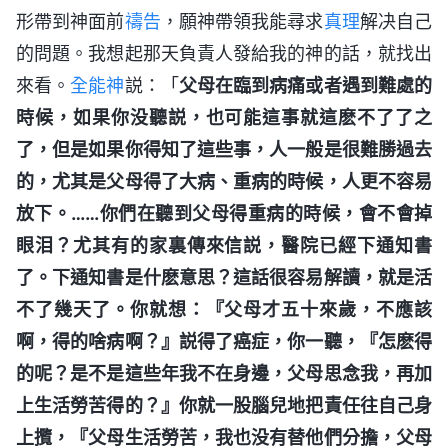
形帶到神面前
禱告
，願神帶領我能尋求
真理
解决自己
的問題。我想起那天負責人發給我的神的話，就找出
來看。
全能神
説：「
父母在臨到病痛或者遇到難處的
時候，如果你没聽説，也可能這事就這麽不了了之
了，但是如果你得知了這些事，人一般是很難勝過去
的，尤其是父母得了大病、重病的時候，人更不容易
放下。……你們在聽到父母得重病的時候，會不會掉
眼泪？尤其有的家裏傳來信説，醫院已經下通知書
了。下通知書是什麽意思？這話很容易解讀，就是活
不了幾天了。你就想：『父母才五十來歲，不應該
啊，得的啥病啊？』説得了癌症，你一聽，『怎麽得
的呢？是不是這些年我不在身邊，父母思念我，再加
上生活勞苦得的？』你就一股腦兒地把責任往自己身
上攬，『父母生活勞苦，我也没有替他們分擔，父母