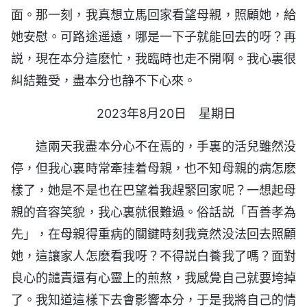
面。那一刻，我真想立馬回家看望母親，照顧她，給
她安慰。可路途遥遠，哪是一下子就能回去的呀？再
説，現在本分這麽忙，我臨時也走不開啊。我心裏很
糾結難受，盡本分也静不下心來。
2023年8月20日 星期日
這兩天我盡本分心不在焉的，手裏的活兒雖然没
停，但我心裏時常牽挂着母親，也不知母親的病怎麽
樣了，她是不是也在巴望着我趕緊回家呢？一想起母
親的音容笑貌，我心裏就很難過。俗話説「百善孝為
先」，在母親得重病的關鍵時刻我竟然没法回去照顧
她，這讓家人怎麽看我呀？不得説白養我了嗎？面對
良心的譴責還有心靈上的煎熬，我感覺自己就要垮掉
了。我知道這樣下去會影響本分，于是我將自己的情