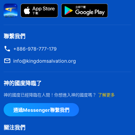
重，都是因為子女離開父母造成的嗎？不是這回事
吧，那就是命該如此。只不過作為兒女，因為你與父
母有這層血緣關係，别人聽了無感，你聽了就難受，
這很正常，但是你没必要因為父母臨到了這樣的大
聯繫我們
難，你就又分析又研究，又琢磨怎麽擺脱、怎麽解
+886-978-777-179
决。父母都是成年人了，他們在社會上經歷這些事不
info@kingdomsalvation.org
是一兩件了，如果神安排環境讓他們擺脱這些事的
話，那這些事早晚會烟消雲散；如果這件事是他們一
神的國度降臨了
生中的一個坎，他們必須經歷，那該經歷多長時間都
是神説了算，是他們必須經歷的，他們躲不過。你想
神的國度已經降臨在人間！你想進入神的國度嗎？
了解更多
憑一己之力去解决這個事，去分析、研究這個事的源
通過Messenger聯繫我們
頭、前因後果，那是愚蠢的想法，没用，多餘。你不
應該這麽做，又分析，又研究，又琢磨聯繫同學、朋
關注我們
友幫忙，給父母聯繫醫院，聯繫最好的醫生，安排最