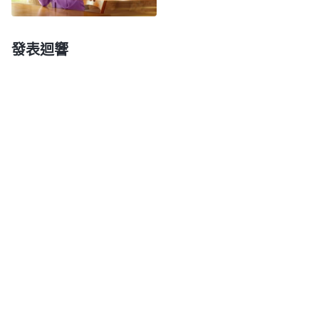
費了半天的時間終于找到她存的幾百元錢，她將這幾
百元錢都給了我。那一刻，我心裏説不出什麽滋味，
發表迴響
自責虧欠一下子都涌上心頭，眼泪止不住地往下流。
母親都病成這樣了還這麽為我着想，我拿什麽來還報
呢？望着眼前患病的母親，我真想留下來好好照顧
她，但又一想：「我還盡着本分，我若在家照顧母
親，我的本分怎麽辦呢？要是耽誤了本分我良心也不
安。再説，我爸爸和弟弟都可以照顧母親。」經過再
三考慮，我還是决定先回去盡本分。
2023年10月4日 星期三
我回來盡本分也有段時間了，心裏還是時常牽挂
着母親。今天我在寫日記時想起母親得病的樣子心裏
就難受，母親不能説話没法與人溝通，走路還那麽費