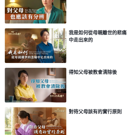
飯也吃不下。
2023年8月27日 星期日
我是如何從母親離世的悲痛
秋雨綿綿，天氣漸凉。俗話説「一場秋雨一場
中走出來的
寒」，這也是我心情的真實寫照。在家這幾天，我照
顧母親的日常起居并包攬了家裏的大小家務，只要能
幫母親做點什麽我心裏就好受一些。看到母親説不了
得知父母被教會清除後
話很痛苦時，我嘗試着與母親溝通，但因我看不懂母
親比劃的手語，溝通起來就比較費勁。今天，母親又
比劃着讓我幫她找東西，我找了很久都没有找到。看
到母親着急的樣子，我心裏有些難受，本來一句話就
對待父母該有的實行原則
可以解决的事，就因母親説不了話我們之間的溝通這
麽費勁，我若之前在家好好照顧她的話，她也不至于
病到這個程度啊。心裏自責的同時我盡量幫她找。耗