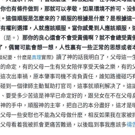
，你也有條件做到，那就可以孝敬，如果環境不許可、没
服。這個順服是怎麽來的？順服的根據是什麽？是根據這
没有權利選擇，人就應該順服。當你感覺到人應該順服，
？
（是。）
那你的良心還會不會受責備啊？就不會總受責
了，偶爾可能會想一想，人性裏有一些正常的思想或者
讀了神的話我明白了，父母這一
談紀要・什麽是
真理
實際》
神的命定，有的父母一生有兒女陪伴享受天倫之樂，有的
爸這次出車禍，原本肇事司機不肯負責任，誰知路邊碰巧
又碰到一個律師主動幫助打官司，這事就順利解决了。這
福、要受多少苦這是神早已命定好的，跟兒女在不在父母
在神的手中，順服神的主宰，把自己的本分盡好，這才是
給父母一些安慰也不能為父母做什麽，相反如果我在家被
，父母看着我被抓會更痛苦難過，以後臨到事我應該多
禱