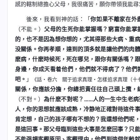
感的轄制總擔心父母，我很痛苦，願你帶領我能尋
後來，我看到神的話：「
你如果不離家在外
（不能。）
父母的生死你能掌握嗎？窮富你能掌
的，也不是因為想你想的，尤其得那些大病、重
没關係。你再孝順，達到的頂多就是讓他們的肉
麽病，什麽時候死，死在哪兒，跟你有關係嗎？
身邊，你成天看着他們，他們就不得病了？他們
吧。
」
《話・卷六 關于追求真理・怎樣追求真理（十
關係，你應該分擔，你總把責任往自己頭上攬，
（不對。）
為什麽不對呢？……人的一生中生老
人，你的思想就應該成熟，冷静地正確對待這件
肯定想，自己的孩子哪有不想的？我還想他們呢
是這回事。那父母臨到這些大事是怎麽回事？只
不能强調客觀原因、客觀理由，他們到這個年齡