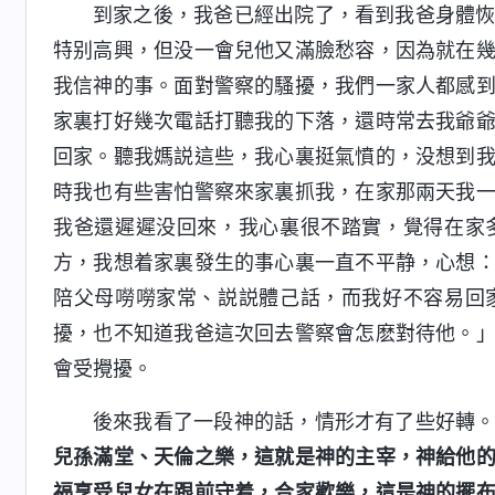
到家之後，我爸已經出院了，看到我爸身體
特别高興，但没一會兒他又滿臉愁容，因為就在
我信神的事。面對警察的騷擾，我們一家人都感
家裏打好幾次電話打聽我的下落，還時常去我爺
回家。聽我媽説這些，我心裏挺氣憤的，没想到
時我也有些害怕警察來家裏抓我，在家那兩天我
我爸還遲遲没回來，我心裏很不踏實，覺得在家
方，我想着家裏發生的事心裏一直不平静，心想
陪父母嘮嘮家常、説説體己話，而我好不容易回
擾，也不知道我爸這次回去警察會怎麽對待他。
會受攪擾。
後來我看了一段神的話，情形才有了些好轉
兒孫滿堂、天倫之樂，這就是神的主宰，神給他
福享受兒女在跟前守着，合家歡樂，這是神的擺