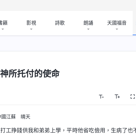
書籍
影視
詩歌
朗誦
天國福音
是神所托付的使命
中國江蘇 晴天
出打工挣錢供我和弟弟上學，平時他省吃儉用，生病了也