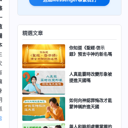
條
一
這
精選文章
備
本
你知道《聖經·啓示
生
録》預言中神的新名嗎
父
有
人真能霎時改變形象被
提進天國嗎
讓
身
明
如何向神認罪悔改才能
蒙神稱許進天國
抓
告
與人和睦相處需掌握的