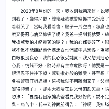
2023年8月份的一天，我收到我弟來信，
到我了，變得抑鬱，總懷疑我被警察抓捕受折磨
着就哭了。當時我看着信，腦子一片空白，怎麽
麽又得冠心病又抑鬱了呢？我爸一提到我就哭，
我擔驚受怕才變抑鬱的呢？」我的心都要碎了，
我不但不能照顧他們還連累他們被中共騷擾，為
白眼狼没良心。我的良心很受譴責。我又想到冠
心我，情緒不好，隨時都有生命危險呀！他要是
眼泪忍不住往下掉，感到揪心般的難受，甚至想
會被警察盯梢追捕，這樣我就不用離開家了，父
變得抑鬱了」。那兩天我活在對父母的虧欠裏，
想法：「要是我回家讓我爸看見我好好的，説不
亂。痛苦中，我來到神面前禱告：「神啊，我知