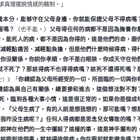
求真理擺脱情感的轄制。」
盡本分，能够守在父母身邊，你就能保證父母不得病嗎
握嗎？
（也不能。）
父母得任何的病都不是因為撫養你
病、能死人的病，都不是因為你得的，這是他們的命，跟
體减輕點痛苦、减輕點負擔，但是他們什麽時候得病，得
跟你没關係。你説你孝順，你不是白眼狼，你成天守在他
就不死了？那該得病不也得得病嗎？該死不還得死嗎？
「
你總認為父母所經受的一切、所面臨的一切與你
七）》
總認為與自己有關係，總要摻和進去，這個想法對不對
病死，臨到各種大事小情，這是很正常的。如果你是個成
事，『父母生病了，有的人説是想我想的，那可能嗎？想
，我咋没生病呢？』任何人得病都是思念兒女導致的嗎？
能説神在他們的一生中擺設了這樣的事，這是神手擺布的
就該臨到這個事，就該得這個病。你在跟前就能避免嗎？