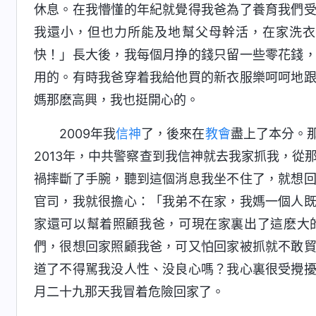
休息。在我懵懂的年紀就覺得我爸為了養育我們
我還小，但也力所能及地幫父母幹活，在家洗衣
快！」長大後，我每個月挣的錢只留一些零花錢
用的。有時我爸穿着我給他買的新衣服樂呵呵地
媽那麽高興，我也挺開心的。
2009年我
信神
了，後來在
教會
盡上了本分。
2013年，中共警察查到我信神就去我家抓我，從那
禍摔斷了手腕，聽到這個消息我坐不住了，就想
官司，我就很擔心：「我弟不在家，我媽一個人
家還可以幫着照顧我爸，可現在家裏出了這麽大
們，很想回家照顧我爸，可又怕回家被抓就不敢
道了不得駡我没人性、没良心嗎？我心裏很受攪
月二十九那天我冒着危險回家了。