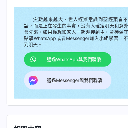
邊也改變不了什麽。另外，人是肉體凡胎，吃五
生理機能退化、抵抗力下降，得一些中老年常見
灾難越來越大，世人逐漸意識到聖經預言不
話，而是正在發生的事實，没有人確定明天和意
病、心臟病。之前我在家的時候看到我爸抽烟喝
會先來。如果你想和家人一起迎接到主，蒙神保
酒，讓他多吃一些對身體有益處的食品，可他從
點擊WhatsApp或者Messenger加入小組學習，
到明天。
更何况他生病的事呢？還有，我身邊有個姊妹的
父母用最好的藥、吃高檔的保健品，不惜花重價
通過WhatsApp與我們聯繫
地照顧父母的飲食起居，但她母親還是因着糖尿
過一個老姊妹，她兒女不在身邊，她快八十歲了
通過Messenger與我們聯繫
一生要經歷多少事、是否經歷病痛的磨難這都在
顧就能多享福不生病，也不會因着兒女不在身邊
人的生老病死都有定數，我爸得病，即使我守在他
一天，我看了一個經歷
見證
視頻，裏面有段
法，『烏鴉反哺，羔羊跪乳』，還有什麽『人若