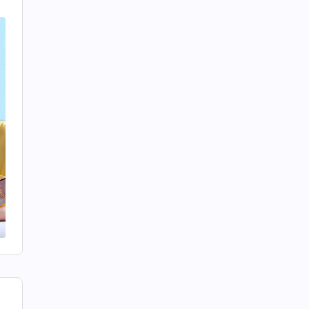
紀
尿
戒
，
給
至
觸
的
照
個
説
們