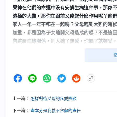
果神在他們的命運中没有安排生病這件事，那你
這樣的大難，那你在跟前又能起什麽作用呢？他
家人一年一年不都在一起嗎？父母臨到大難的時
加重，都是因為子女離開父母造成的嗎？不是這
有這層血緣關係，别人聽了無感，你聽了就難受
就又分析又研究，又琢磨怎麽擺脱、怎麽解决。
了，如果神安排環境讓他們擺脱這些事的話，那
坎，他們必須經歷，那該經歷多長時間都是神説
解决這個事，去分析、研究這個事的源頭、前因
神把怎樣對待父母
求真理・怎樣追求真理（十七）》
病、在什麽年紀生病、得什麽樣的病、得病了會
上一篇：
怎樣對待父母的疼愛照顧
預不了，也改變不了。外表看我爸是因着思念我
我爸生病的責任都攬到自己身上這太不理性了，
下一篇：
盡本分是我義不容辭的責任
照顧父母，但是我姑姑前幾年就得了高血壓、哮