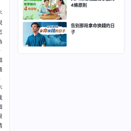
4條原則
不
説
告别那段拿命换錢的日
怎
子
為
，
個
擔
，
不
我
個
很
情