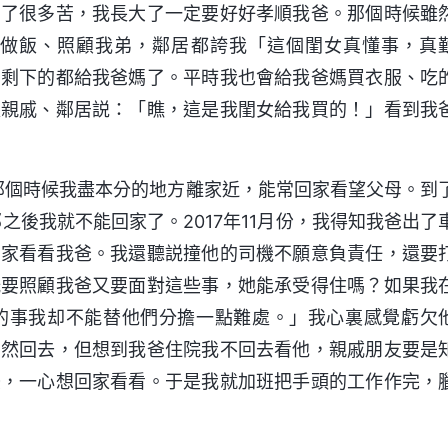
受了很多苦，我長大了一定要好好孝順我爸。那個時候雖
做飯、照顧我弟，鄰居都誇我「這個閨女真懂事，真
，剩下的都給我爸媽了。平時我也會給我爸媽買衣服、吃
跟親戚、鄰居説：「瞧，這是我閨女給我買的！」看到我
那個時候我盡本分的地方離家近，能常回家看望父母。到
之後我就不能回家了。2017年11月份，我得知我爸出了
回家看看我爸。我還聽説撞他的司機不願意負責任，還要
既要照顧我爸又要面對這些事，她能承受得住嗎？如果我
的事我却不能替他們分擔一點難處。」我心裏感覺虧欠
貿然回去，但想到我爸住院我不回去看他，親戚朋友要是
擾，一心想回家看看。于是我就加班把手頭的工作作完，