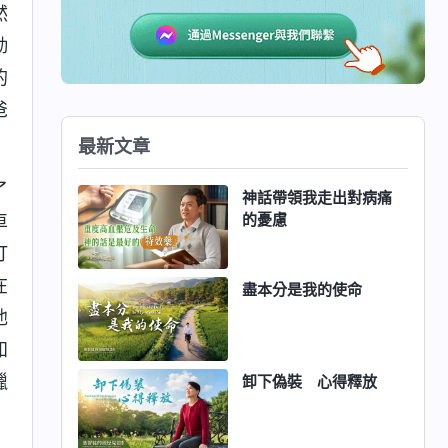
然
勤
的
爸
最新文章
了
神話帶領我走出對病痛
的憂慮
車
打
在
盡本分是我的使命
他
知
臘
卸下偽裝 心得釋放