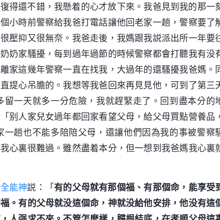
恢復得還不錯，我懸着的心才放下來。我爸見到我的那一
幾個小時前警察給我爸打電話讓他回老家一趟，警察要了
到很壓抑又很無奈。我爸走後，我媽跟我説派出所一年要
爺奶奶家騷擾，每到過年過節的時候警察都會打聽我有没
我離家這幾年警察一直在找我，大過年的還騷擾我爸媽。
一直提心吊膽的。我想等我爸回來再見見他，可到了第三
多留一天就多一分危險，我就趕緊走了。回到盡本分的
：「别人家兒女過年都回家看望父母，給父母買點營養品
家一趟也不能多陪陪父母，還讓他們因為我的事被警察
」我心裏很難過。雖然盡着本分，但一想到我爸媽我心裏
。
全能神
説：「
有的父母就有那個福、有那個命，能享受
的福。有的父母就没這個命，神就没給他安排，他没有這
布，人强求不來。不管怎麽樣，歸根結底，在孝順父母這