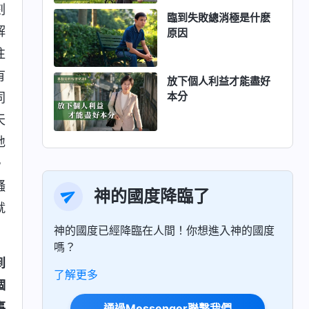
刻
臨到失敗總消極是什麽
解
原因
往
有
放下個人利益才能盡好
本分
同
天
地
，
騷
神的國度降臨了
就
神的國度已經降臨在人間！你想進入神的國度
嗎？
到
了解更多
個
事
通過Messenger聯繫我們