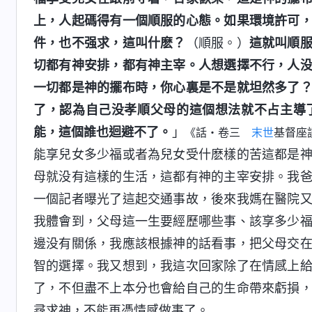
上，人起碼得有一個順服的心態。如果環境許可
件，也不强求，這叫什麽？
（順服。）
這就叫順
切都有神安排，都有神主宰。人想選擇不行，人
一切都是神的擺布時，你心裏是不是就坦然多了
了，認為自己没孝順父母的這個想法就不占主導
能，這個誰也迴避不了。
」
《話・卷三
末世
基督座
能享兒女多少福或者為兒女受什麽樣的苦這都是
母就没有這樣的生活，這都有神的主宰安排。我
一個記者曝光了這起交通事故，後來我媽在醫院
我體會到，父母這一生要經歷哪些事、該享多少
邊没有關係，我應該根據神的話看事，把父母交
智的選擇。我又想到，我這次回家除了在情感上
了，不但盡不上本分也會給自己的生命帶來虧損
尋求神，不能再憑情感做事了。