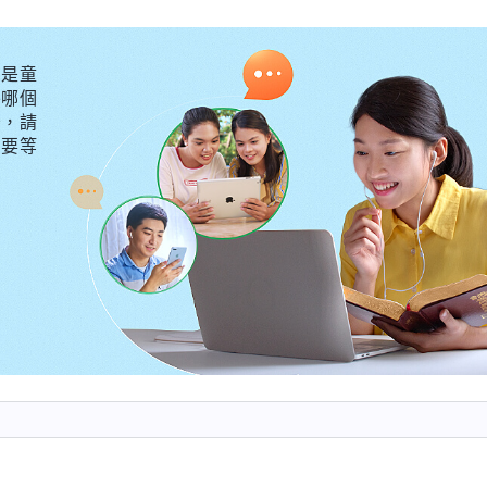
穀雜糧都有生病的時候。我爸六十來歲了，他到了這個年
的病是正常現象，很多上了年紀的人都會得高血壓、糖
是童
外哪個
酒很厲害，作息也不規律，我常用各種方式幫助他戒烟
守，請
來不聽我的勸，我爸這些不健康的生活習慣我都改變不了
不要等
爸媽得了糖尿病、高血壓，姊妹是醫生，她父母生病她就
給父母找最好的療養院，幾乎每天都去陪伴父母，無微不
病并發症導致雙腿截肢了，她父親也老年痴呆了。我還接
身體照樣很健康，每次體檢各項指標都正常。看到每個人
乎神的命定，任何人改變不了，父母不會因着兒女在身邊
照顧就多生病、多承受病痛的苦楚。從這些事實中看到每
身邊也不能改變什麽。明白了這些，我心裏輕鬆了很多。
神的話對我很有幫助。全能神説：「
外邦世界有一個什麽
不孝，禽獸不如』，這套説法説得多麽高大上！其實，他