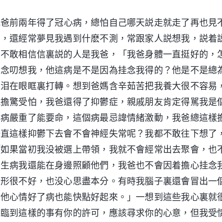
説我爸前兩年得了冠心病，總怕自己哪天説走就走了再也見
了，還經常夢見我遇到什麽不測，常跟家人説想我，説着
也不敢相信信裏説的人是我爸，「我爸身體一直挺好的，
總念叨想我，他這病是不是因為挂念我得的？他是不是總
眼泪在眼眶裏打轉。想到爸媽含辛茹苦把我養大很不容易
我擔驚受怕，我爸還得了抑鬱症，親戚朋友肯定得駡我是
心病嚴重了能要命，這個病最忌諱情緒激動，我爸總這樣
一直這樣抑鬱下去會不會神經失常呢？我都不敢往下想了
「如果當初我没被選上帶領，我就不會經常出去聚會，也
母生病我還能在身邊照顧他們，我爸也不會因着擔心挂念
情形很不好，也没心思盡本分。有時我腦子裏還會冒出一
定他心情好了病也能快點好起來。」一想到這些我心裏就
道臨到這樣的事有你的許可，應該尋求你的心意，但我受