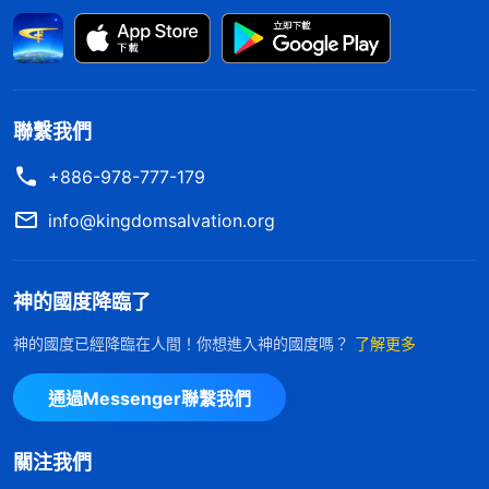
美，不要拒絶、害怕任何的不如意、任何的難堪或者
不順利的事情發生，也不要用這種消沉的情緒在内心
深處抵觸這些不好的事情的發生。
」
《話・卷六 關于
看到神揭示總追求運
追求真理・怎樣追求真理（二）》
聯繫我們
氣好的人臨到事不從神領受、不根據神的話看事，一
+886-978-777-179
臨到不如意的事就埋怨自己倒霉，活在消沉中，這是
咎由自取。我感到很扎心。現在
教會
弟兄姊妹遭到抓
info@kingdomsalvation.org
捕迫害，文字人員一次次搬家，還有兩個姊妹也可能
被抓失聯了，我作為負責人應該幫助扶持弟兄姊妹，
神的國度降臨了
把工作擔起來盡到自己的責任。但我不尋求神的心
神的國度已經降臨在人間！你想進入神的國度嗎？
了解更多
意，不尋求真理，就覺得自己倒霉運氣不好，活在消
沉壓抑中想逃避拒絶這個本分，這不是不務正業、不
通過Messenger聯繫我們
走正道嗎？我不應該用運氣好壞來衡量，不管臨到什
麽事都有神的美意，對人的生命都是有益處的。于是
關注我們