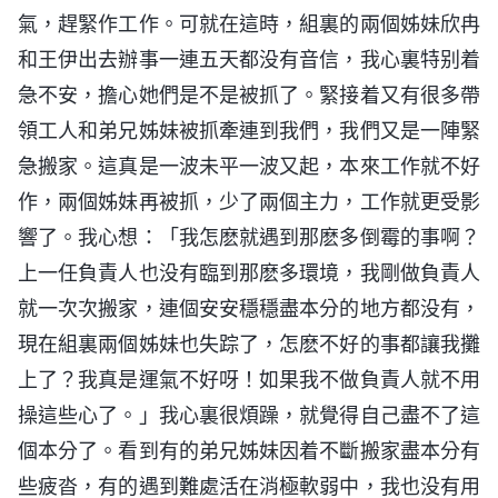
氣，趕緊作工作。可就在這時，組裏的兩個姊妹欣冉
和王伊出去辦事一連五天都没有音信，我心裏特别着
急不安，擔心她們是不是被抓了。緊接着又有很多帶
領工人和弟兄姊妹被抓牽連到我們，我們又是一陣緊
急搬家。這真是一波未平一波又起，本來工作就不好
作，兩個姊妹再被抓，少了兩個主力，工作就更受影
響了。我心想：「我怎麽就遇到那麽多倒霉的事啊？
上一任負責人也没有臨到那麽多環境，我剛做負責人
就一次次搬家，連個安安穩穩盡本分的地方都没有，
現在組裏兩個姊妹也失踪了，怎麽不好的事都讓我攤
上了？我真是運氣不好呀！如果我不做負責人就不用
操這些心了。」我心裏很煩躁，就覺得自己盡不了這
個本分了。看到有的弟兄姊妹因着不斷搬家盡本分有
些疲沓，有的遇到難處活在消極軟弱中，我也没有用