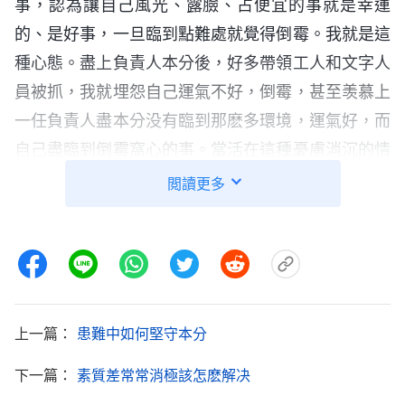
事，認為讓自己風光、露臉、占便宜的事就是幸運
的、是好事，一旦臨到點難處就覺得倒霉。我就是這
種心態。盡上負責人本分後，好多帶領工人和文字人
員被抓，我就埋怨自己運氣不好，倒霉，甚至羡慕上
一任負責人盡本分没有臨到那麽多環境，運氣好，而
自己盡臨到倒霉窩心的事。當活在這種憂慮消沉的情
形裏的時候，我盡本分就消極怠工，該盡的本分也没
閲讀更多
有盡到，導致弟兄姊妹情形不好，工作果效也下滑，
這都是我活在不對的看事觀點裏導致的。我遇到不如
意的事就抵觸、消沉，不能從神領受，不經歷神的作
工，這不就是不信派嗎？想到這裏，我心裏挺難受
的，我不願再憑不信派的觀點來衡量臨到的人事物
上一篇：
患難中如何堅守本分
了。
下一篇：
素質差常常消極該怎麽解决
後來，我又看到神的話説：「
那用運氣衡量事情