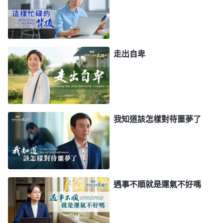
就來氣、就惱火，心裏就不滿。説白了，這類人就是
自私自利的東西，他就追求自己占便宜、自己得利，
追求自己占上風，追求自己露臉，什麽好事都讓他一
走出自卑
個人占盡他就滿意了，這就是他的本性實質、他的真
實面目。
」
《話・卷六 關于追求真理・怎樣追求真理
通過神話語的揭示看到總用運氣來衡量事情
（二）》
好壞的人其實就是總想好運降到自己頭上，只要讓自
我知道該怎樣對待噩夢了
己占便宜得利怎麽都行，這樣的人本性特别自私。反
省自己就是這樣的人，我總想一切亨通讓自己得利。
在共産黨瘋狂抓捕的惡劣環境下，弟兄姊妹膽怯害
怕、消極軟弱，我作為負責人這些關鍵的問題不去解
遇事不順就是運氣不好嗎
决却一心考慮自己的臉面地位，擔心工作抓不起來會
影響自己在帶領心中的地位，不是埋怨這就是埋怨
那，甚至還想把本分推出去。想想那些被抓捕的弟兄