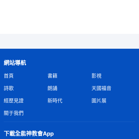
不走正道的人。這樣的人不務正業，不走正道，所以
總陷入消沉，這是咎由自取，活該！誰讓他不走正道
呢！他就活該陷入這種消沉情緒。那從這種消沉情緒
裏走出來容不容易？其實也容易，就是放下自己的錯
誤觀點，不要追求凡事都順利，凡事都如意、都順
暢，心裏别害怕、抵觸、拒絶不順的事情發生，而是
應該放下這種抵觸，安静下來，來到神面前，有順服
網站導航
的態度，接受神所安排的一切。不追求所謂的好運，
首頁
書籍
影視
也不拒絶所謂的厄運，把自己的心、把全人交給神，
詩歌
朗誦
天國福音
讓神作，讓神擺布，順服神的擺布安排，神會按時分
經歷見證
新時代
圖片展
量地賜給你所需的，神會按照你的所需、你的缺少來
擺設你所需要的環境、需要的人事物，讓你在臨到的
關于我們
人事物中學到你該學的功課。當然，這一切的前提就
是你得有順服神擺布安排的心態。所以，不要追求完
下載全能神教會App