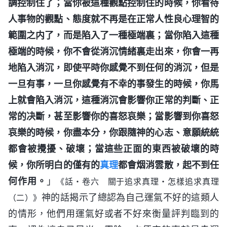
調控制住了；當你被這種觀點控制住的時候，你看待
人事物的觀點、態度就不再是在正常人性良心理智的
範圍之内了，而是陷入了一種極端裏；當你陷入這種
極端的時候，你不會從消沉情緒裏走出來，你會一再
地陷入消沉，即使平時你感覺不到任何的消沉，但是
一旦有事，一旦你感覺有不幸的事發生的時候，你馬
上就會陷入消沉，這種消沉會影響你正常的判斷、正
常的决斷，甚至影響你的喜怒哀樂；當影響到你喜怒
哀樂的時候，你盡本分，你跟隨神的心志、意願統統
都會被攪擾、破壞；當這些正面的東西被破壞的時
候，你所明白的僅有的
真理
都會烟消雲散，起不到任
何作用。
」
《話・卷六 關于追求真理・怎樣追求真理
神的話揭示了總認為自己運氣不好的這類人
（二）》
的情形，他們用運氣好或者不好來衡量評判臨到的