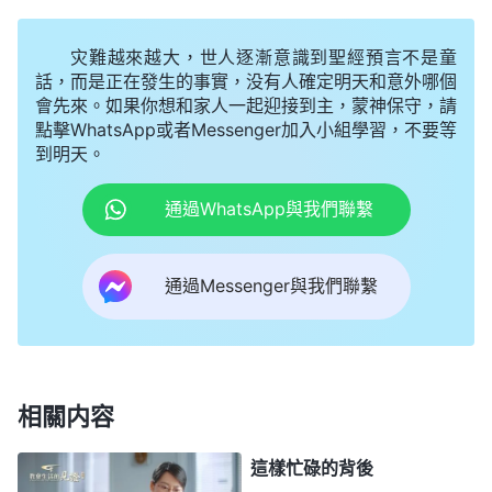
好壞的人，他的思想觀點是什麽？這類人的實質是什
灾難越來越大，世人逐漸意識到聖經預言不是童
麽？他為什麽特别注重運氣好與不好呢？注重運氣的
話，而是正在發生的事實，没有人確定明天和意外哪個
人，他是希望自己運氣好還是不好啊？
（希望自己運
會先來。如果你想和家人一起迎接到主，蒙神保守，請
氣好。）
對了，其實他是追求自己運氣好，什麽好事
點擊WhatsApp或者Messenger加入小組學習，不要等
到明天。
都臨到自己，自己占便宜得利就行，别人怎麽遭罪、
怎麽受苦、怎麽難他都不管。他不希望臨到自己認為
通過WhatsApp與我們聯繫
的倒霉事，就是什麽不好的事都别臨到他，挫折失敗
啊，難堪啊，修理對付啊，或是丢失東西啊，吃虧
通過Messenger與我們聯繫
啊，上當受騙啊，這些事都别臨到，要是臨到那就是
倒霉，不管是誰安排的，臨到不好的事就是倒霉。所
有的好事，被提拔啊，露臉啊，占便宜啊，得利啊，
賺大錢啊，當大官啊，都臨到自己，這就是運氣好。
相關内容
他總用運氣好壞來衡量臨到的人事物，他追求的不是
這樣忙碌的背後
運氣不好，而是追求運氣好，一旦有一點不如意，他