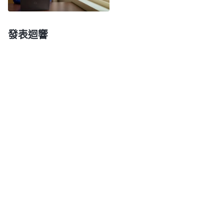
姊妹想盡本分都没法盡，可我現在有這個機會却不想
着怎麽把工作作好，而是活在難處裏消極怠工，没盡
發表迴響
上自己該盡的本分。看到自己自私自利，人性太次
了。認識到這些，我就向神禱告，願意好好
悔改
。
我又看到神的話説：「
追求運氣好這本身就不是
正道，追求運氣的人他肯定是拒絶、迴避所有不好的
事，所有在人來看不如意的事，在人來看不合人心
情、不合人肉體利益的事，他害怕、逃避、拒絶這些
事情的臨到。當這些事情臨到的時候，他用『倒霉』
來形容。當他認為倒霉的時候，他能不能尋求真理？
（不能。）
不能尋求真理總認為自己倒霉的人，你説
他能不能走正道啊？
（不能。）
肯定不能。所以，總
追求運氣的人，總在運氣上下功夫、做文章的人就是