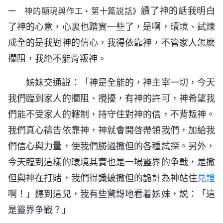
讀了神的話我明白
一 神的顯現與作工・第十篇説話》
了神的心意，心裏也踏實一些了，是啊，環境、試煉
成全的是我對神的信心，我得依靠神，不管家人怎麽
攔阻，我絶不能背叛神。
姊妹交通説：「神是全能的，神主宰一切，今天
我們臨到家人的攔阻、攪擾，有神的許可，神希望我
們能不受家人的轄制，持守住對神的信，不背叛神。
我們真心禱告依靠神，神就會開啓帶領我們，加給我
們信心與力量，使我們勝過撒但的各種試探。另外，
今天臨到這樣的環境其實也是一場靈界的争戰，是撒
但與神在打賭，我們得識破撒但的詭計為神站住
見證
啊！」聽到這兒，我有些驚訝地看着姊妹，説：「這
是靈界争戰？」