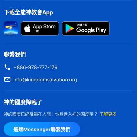
恨人信神走正道，當它看到越來越多的人看了全能神
的話認定是
神的聲音
，跟上神脚踪的時候，中共為了
下載全能神教會App
維護它的獨裁統治，就瘋狂逼迫、抓捕信全能神的弟
兄姊妹，把他們往死裏整，很多弟兄姊妹才被迫離開
家盡本分。説白了，中共才是害基督徒家破人亡的罪
魁，可它却倒打一耙，説弟兄姊妹家庭破裂是因信神
聯繫我們
造成的，這不是歪曲事實、顛倒黑白嗎？中共肆意散
+886-978-777-179
布謡言，詆毁弟兄姊妹，它的目的就是為了迷惑更多
info@kingdomsalvation.org
不明事實真相的人，攔阻人們尋求考察真道，與它一
同抵擋神，這才是事實真相！現在全能神的話語，全
能神教會的電影、MV，還有弟兄姊妹寫的各類經歷
神的國度降臨了
文章都已上傳在網上，面向整個世界公開見證神，你
神的國度已經降臨在人間！你想進入神的國度嗎？
了解更多
為什麽不考察後再説話啊？你是有頭腦、有見識的
人，為什麽就偏聽偏信呢？」最後，丈夫有些理虧地
通過Messenger聯繫我們