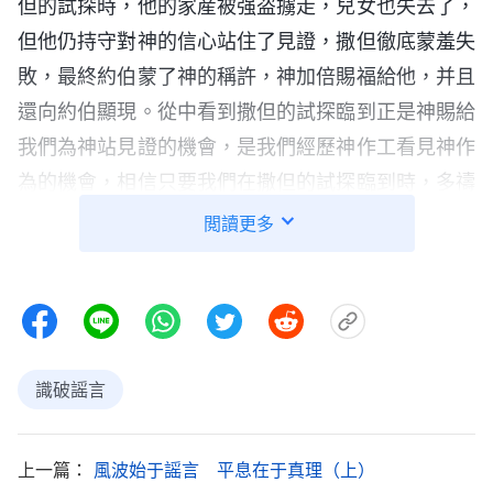
但的試探時，他的家産被强盗擄走，兒女也失去了，
但他仍持守對神的信心站住了見證，撒但徹底蒙羞失
敗，最終約伯蒙了神的稱許，神加倍賜福給他，并且
還向約伯顯現。從中看到撒但的試探臨到正是神賜給
我們為神站見證的機會，是我們經歷神作工看見神作
為的機會，相信只要我們在撒但的試探臨到時，多禱
告神尋求神的心意，明白真理識破撒但的詭計，撒但
閲讀更多
就蒙羞失敗了。」
姊妹的交通使我豁然開朗，原來撒但就是利用我
肉體的軟弱來攻擊我，它的卑鄙目的就是藉着丈夫跟
我離婚使我消極、退後，遠離神、背叛神，失去神末
識破謡言
世的救恩。而神藉着這樣的環境使我看透了撒但是怎
麽敗壞人的，同時也檢驗我對神的信，看我能否在撒
上一篇：
風波始于謡言 平息在于真理（上）
但的黑暗勢力下為神站住見證。神的話語使我明白了