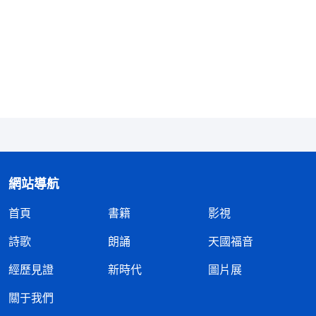
來在地上發表真理作審判潔净人的工作，就是為了把
人類從罪惡中拯救出來，帶進神的國度，人類如果不
歸向全能神，不接受神末世審判工作得到潔净、成
全，就要被大灾難毁滅啊。神拯救人的心急切，這就
需要我們體貼神的心意，把神的末世福音見證給更多
的人，如果我們都顧念自己的家庭，都以自己的利益
為重，神的福音工作還怎麽擴展？那我們還算是愛神
的人嗎？算是遵行主教導、有良心的人嗎？歷世歷代
網站導航
多少聖徒為了神的工作撇家捨業，有的甚至為神殉
道，他們又是為了什麽？彼得能離開父母、獻上青春
首頁
書籍
影視
跟隨主耶穌各處傳道，這又是為了什麽呢？神的工作
詩歌
朗誦
天國福音
是需要人來配合的，若没有衆聖徒的付出，咱們中國
經歷見證
新時代
圖片展
人怎麽能來到神的面前接受主的福音呢？另外，你了
解
全能神教會
的弟兄姊妹離家的事實真相嗎？中共最
關于我們