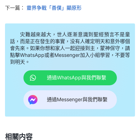
神的心意，也給了我力量，使我有信心去經歷這樣的
下一篇：
靈界争戰「善僕」顯原形
環境，感謝神！
姊妹臨走時又跟我交通説：「在家人攔阻、反對
灾難越來越大，世人逐漸意識到聖經預言不是童
話，而是正在發生的事實，没有人確定明天和意外哪個
我們信神這件事上，我們看清靈界争戰的同時也應學
會先來。如果你想和家人一起迎接到主，蒙神保守，請
會禱告、依靠神，不要憑血氣跟家人争執，得正確對
點擊WhatsApp或者Messenger加入小組學習，不要等
待家人，心平氣和地跟他們交通真理，讓他們對中共
到明天。
的謡言有分辨，同時引導他們走正確的道路，這也是
通過WhatsApp與我們聯繫
我們的責任。」
後來，我在靈修時看到神的話説：「
遇到一些難
通過Messenger與我們聯繫
處，趕緊向神禱告：神啊！我願意滿足你，願意受盡
最後苦來滿足你的心，不管遭遇多大挫折，我也得滿
足你，豁出性命我也得滿足你！你有這個心志，這樣
相關内容
一禱告，你就能站住見證了。
」
《話・卷一 神的顯現