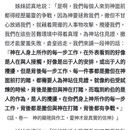
姊妹認真地説：「是啊，我們每個人來到神面前
都得經歷屬靈的争戰，因為神要拯救我們，撒但不甘
心放過我們，就藉着周邊的人事物攻擊、攪擾我們，
我們在這些苦難環境中得着真理，為神站住見證，撒
但才能蒙羞失敗，倉皇逃走。我們來讀一段神的話：
『
神在人身上所作的每一步工作，在外表看到的好像
是人在與人接觸，好像是出于人的安排，或出于人的
攪擾，但是背後每一步工作、每一件事都是撒但在神
面前打的賭，都需要人為神站住見證。就像約伯受試
煉的時候，背後是撒但與神在打賭，而臨到約伯的是
人的作為，是人的攪擾。在你們身上神所作的每一步
工作，背後都是撒但與神在打賭，背後都有争戰。
』
」
《話・卷一 神的顯現與作工・愛神才是真實的信神》