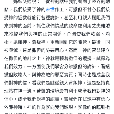
姊妹交通説：「從神的話中我們看到了靈界的動
態，我們接受了神的
末世
作工，可撒但不甘心我們接
受神的拯救就施行各種詭計，甚至利用親人攔阻我們
來到神的面前，抓住我們情感的致命處利用丈夫離婚
來攪擾我們與神的正常關係，企圖使我們軟弱、消
極，遠離神、背叛神，重新回到它的陣營，最後一同
被毁滅，這是撒但的險惡用心。然而，神的智慧建立
在撒但的詭計之上，神就是藉着撒但的攪擾、試探為
我們效力，一方面使我們學會分辨撒但的詭計，看透
撒但敗壞人、與神為敵的邪惡實質；同時也是成全我
們對神的信，看我們是隨從親人背叛神，還是堅持真
理站在神一邊。苦難的環境最有利于成全我們對神的
信心，成全我們對神的認識，當我們在試煉中有信心
依靠神時，神的作為就向我們顯現。就像約伯臨到撒