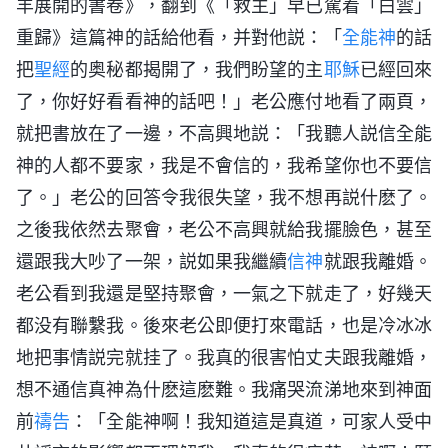
羊展開的書卷》，翻到《「救主」早已駕着「白雲」
重歸》這篇神的話給他看，并對他説：「
全能神
的話
把
聖經
的奥秘都揭開了，我們盼望的主
耶穌
已經回來
了，你好好看看神的話吧！」老公應付地看了兩頁，
就把書放在了一邊，不高興地説：「我聽人説信全能
神的人都不要家，我是不會信的，我希望你也不要信
了。」老公的回答令我很失望，我不想再説什麽了。
之後我依然去聚會，老公不高興就給我擺臉色，甚至
還跟我大吵了一架，説如果我繼續
信神
就跟我離婚。
老公看到我還是堅持聚會，一氣之下就走了，好幾天
都没有聯繫我。後來老公即便打來電話，也是冷冰冰
地把事情説完就挂了。我真的很害怕丈夫跟我離婚，
想不通信真神為什麽這麽難。我痛哭流涕地來到神面
前
禱告
：「全能神啊！我知道這是真道，可家人受中