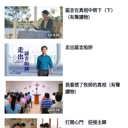
神的話語使我感到特别
與作工・愛神才是真實的信神》
謡言在真相中倒下（下）
温暖，我體會到神就在我的身邊，一直在供應、帶領
（有聲讀物）
我，指給我實行的路途，幫助我渡過難關，神的愛太
實在了！于是，我向神禱告，願意依靠神，為神站住
14:56
見證滿足神的心意。之後，我不再受家人的轄制，正
走出謡言陷阱
常地過
教會
生活，而且我也能心平氣和地跟老公交通
了。
一天，丈夫生氣地説：「網上都説信全能神的人
不要家，你為什麽這麽固執，還要堅持信呢？」我
我看透了牧師的真相（有聲
讀物）
説：「老公，我信全能神是因為全能神的話語是真
理，有權柄、有能力，能供應我們的生命，指給我們
25:16
實行的路途，并且全能神的話還揭示了
道成肉身
的奥
秘、聖經的内幕等方面的真理。這些真理、奥秘根本
打開心門 迎接主歸