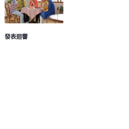
不是我們哪個人能發表、揭示出來的，
主耶穌
説：
『
我就是道路、真理、生命……
』
只
（約翰
福音
14:6）
有神能發表真理，供應我們生命，我就是看了全能神
的話是真理，能揭開奥秘，才定真了全能神就是主耶
發表迴響
穌的再來。關于網上説的信全能神的人不要家，這純
粹是謬論，根本不合乎事實真相。主耶穌説：『
人到
我這裏來，若不愛我勝過愛
（愛我勝過愛：原文作
恨）
自己的父母、妻子、兒女、弟兄、姐妹和自己的
性命，就不能做我的門徒。
』
主耶
（路加福音14:26）
穌要求我們愛他勝過愛自己的家人，那我們愛神是不
是要以神的托付為重，把教會的工作放在首位呢？我
們都知道這個世界越來越黑暗，人都崇尚邪惡、厭煩
真理，越來越敗壞，聖經
預言
末世要有大灾難，近幾
年外界灾難也越來越大，事實確實在應驗了。神末世