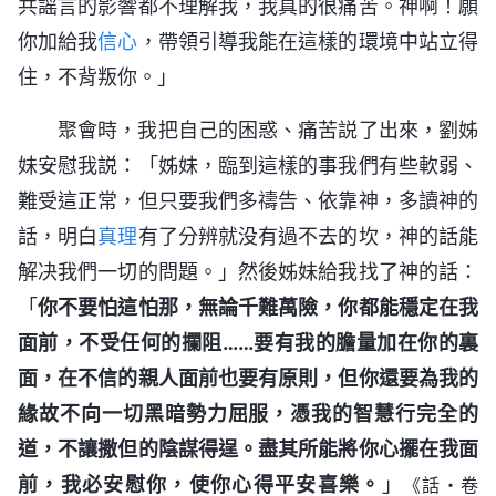
共謡言的影響都不理解我，我真的很痛苦。神啊！願
你加給我
信心
，帶領引導我能在這樣的環境中站立得
住，不背叛你。」
聚會時，我把自己的困惑、痛苦説了出來，劉姊
妹安慰我説：「姊妹，臨到這樣的事我們有些軟弱、
難受這正常，但只要我們多禱告、依靠神，多讀神的
話，明白
真理
有了分辨就没有過不去的坎，神的話能
解决我們一切的問題。」然後姊妹給我找了神的話：
「
你不要怕這怕那，無論千難萬險，你都能穩定在我
面前，不受任何的攔阻……要有我的膽量加在你的裏
面，在不信的親人面前也要有原則，但你還要為我的
緣故不向一切黑暗勢力屈服，憑我的智慧行完全的
道，不讓撒但的陰謀得逞。盡其所能將你心擺在我面
前，我必安慰你，使你心得平安喜樂。
」
《話・卷