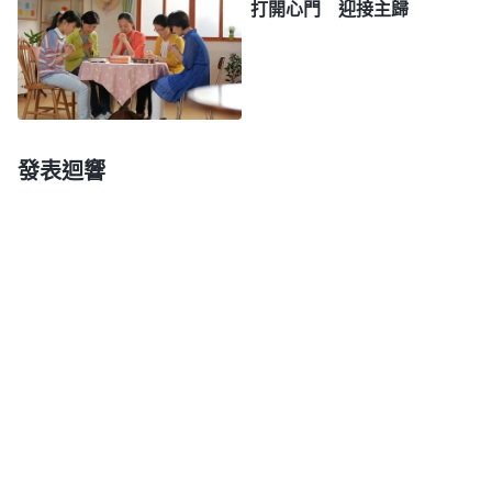
打開心門 迎接主歸
的言語之後，認為這些話僅僅有萬分之一合乎你的意
思、合乎聖經，那你就在這萬分之一的言語中繼續尋
求，我還要勸你做謙和的人，不要太自信，不要太自
高。在你僅有的一點敬畏神的心之中將獲得更大的亮
光，你仔細考察反覆揣摩，你就會明白這一句句言語
發表迴響
到底是不是真理，是不是生命。
」
《話・卷一 神的顯
現與作工・當你看見耶穌靈體的時候已是神重新更换天地的
時候了》
我感覺全能神像是看透了我的心思，在面對面地
對我説話，勸勉我，又像是在告誡我，不尋求、不考
察，馬馬虎虎地信神是會失去天主的救恩的，我不禁
擔心害怕起來。想想李弟兄結合經文把天主拯救人的
心意交通得那麽清楚透亮，這是我信天主幾十年從來