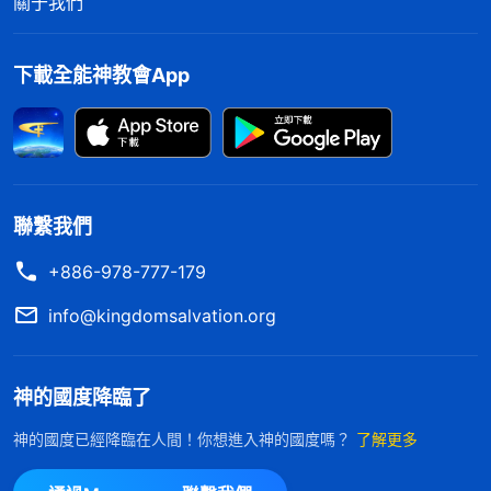
關于我們
主，末世天主再來要徹底拯救我們脱離罪的捆綁，把
我們帶入神的國，這是任何一個人都做不到的。全能
下載全能神教會App
神的話觸動着我的心，句句都説到了我心坎裏，一連
幾天我都睡不着覺，不時地向天主祈禱：「天主啊，
全能神的這些話説得太好了，但全能神是不是你的再
來我還不能完全確定。天主啊，求你開啓、帶領
聯繫我們
我……」（未完待續）
+886-978-777-179
info@kingdomsalvation.org
神的國度降臨了
神的國度已經降臨在人間！你想進入神的國度嗎？
了解更多