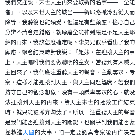
我們交通説，末世天主再來要取新的名字——「全能
者」，以及末世天主的城邑——新耶路撒冷要從天而
降等，我聽後也能領受，但還是有些顧慮，擔心自己
分辨不清會走錯路，就琢磨全能神到底是不是天主耶
穌的再來，我該怎麽確定呢。李弟兄似乎看出了我的
顧慮，聚會結束時對我説：「姐妹，在迎接天主的事
上，天主囑咐我們要做聰明的童女，當聽到有人喊天
主回來了，我們應注重聽天主的聲音，主動尋求、考
察，這樣才能迎接到天主，與天主同赴筵席。若我們
持守自己的觀念想象，没有一顆謙卑尋求的心，就没
法迎接到天主的再來，等天主末世的拯救工作結束
時，就只能被撇弃淘汰了。所以，注重聽天主的聲音
是我們能否迎接到天主的關鍵，也關乎到我們能否蒙
拯救進
天國
的大事，咱一定要認真考察後再作决定