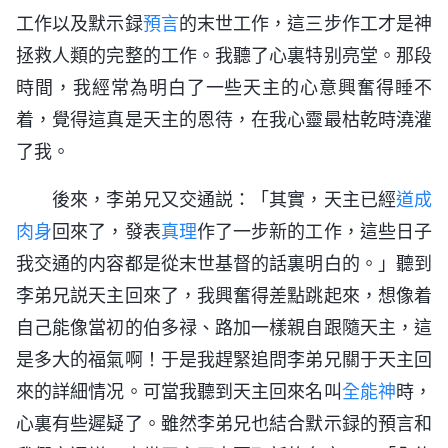
工作以及默示録
預言
的末世工作，這三步作工才是神
拯救人類的完整的工作。我聽了心裏特别亮堂。那段
時間，我經常為明白了一些天主的心意興奮得睡不
着，覺得這真是天主的恩待，在我心靈最枯乾時澆灌
了我。
後來，李弟兄又交通説：「其實，天主已經
道成
肉身
回來了，發表
真理
作了一步新的工作，這些日子
我交通的内容都是從末世基督的話裏明白的。」聽到
李弟兄説天主回來了，我興奮得差點跳起來，想像着
自己能像當初的伯多禄、路加一樣親自跟隨天主，這
是多大的福氣啊！于是我趕緊追問李弟兄關于天主回
來的詳細情况。可當我聽到天主回來名叫
全能神
時，
心裏有些遲疑了。雖然李弟兄也結合默示録的預言和