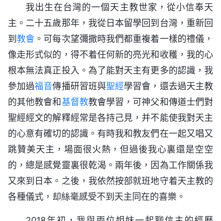
我出生在台灣的一個天主教世家，從小信奉天
主。二十五歲那年，我從日本留學回到台灣，重新回
到
教會
。可每次望彌撒時我們都重複着一樣的禮儀，
像走形式似的，得不着任何新的亮光和收穫，我的心
根本無法真正投入。為了能對天主有更多的認識，我
參加過
福音
傳播研習班與
聖經
學習會，還去過天主教
的其他教會和
基督教
教會學習，可神父和傳道士們對
聖經經文的解釋經常是各持己見，并不能使我對天主
的心意有確切的認識。有時我和教友們在一起又唱又
跳贊美天主，場面很火熱，但過後我心裏還是空空
的，總是感覺靈裏很乾渴。兩年後，因為工作關係我
又來到日本。之後，我依然按部就班地守着天主教的
各種儀式，却絲毫感受不到天主同在的喜樂。
2018年初，我與兩位姐妹一起聊信主的經歷