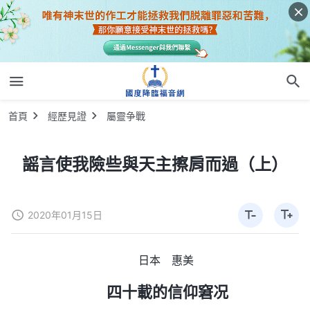
首頁
經歷見證
屬靈争戰
謡言使我險些與天主擦肩而過（上）
2020年01月15日
日本 惠美
四十載的信仰窘况