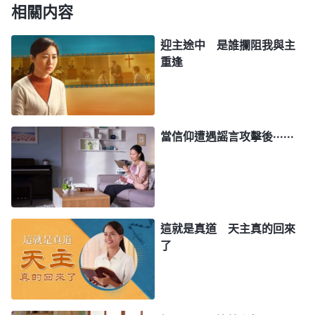
解的地方，能幫助我們更好地認識天主，為什麽不繼
相關内容
續考察呢？如果全能神真是天主的再來，我們却没接
迎主途中 是誰攔阻我與主
受，那不就錯過迎接到天主的機會了嗎？咱們在對待
重逢
天主回來的事上得有虚心尋求的心，這才合天主心意
啊……」我覺得姐妹説的有道理，不尋求考察怎麽能
知道是不是天主的再來呢？于是我就又上綫聚會了。
當信仰遭遇謡言攻擊後······
聚會時，我們讀了一段全能神的話：「
我勸你們
當小心謹慎地走
信神
的路，不要隨意下斷案，更不要
隨隨便便、馬馬虎虎地信神，你們當知道信神的人最
起碼具備的是謙和的心與敬畏神的心。那些聽了真理
這就是真道 天主真的回來
以鼻嗤之的人都是愚昧無知的人，那些聽了真理却隨
了
便下斷案或定罪的人都是狂妄之輩。作為每一個信
耶
穌
的人都没有資格咒詛定罪别人，你們都應該做有理
智的接受真理的人。或許你聽了真理的道、看了生命