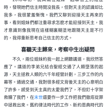
時，發現她們信主時間没我長，但對天主的認識却比
我多，我很蒙羞慚愧。我們又聊到迎接天主再來的
事，看到姐妹們都注重尋求怎麽才能迎接到天主，我
才意識到像我現在這樣糊裏糊塗地跟隨天主是不行
的，我得重新思考自己信主的方式。
喜聽天主歸來，考察中生出疑問
不久，兩位姐妹約我一起上網聽講道，我欣然答
應了。講道的李弟兄結合聖經交通了人類墮落的起
源，天主拯救人類的六千年經營計劃，三步工作的内
幕等。通過交通，我對很多經文背後天主的心意明白
了許多，感受到天主真的太愛我們了，不但釘十字架
救贖了我們，在
末世
還要作一步工作把我們徹底從罪
中拯救出來。舊約律法時代的工作、新約恩典時代的