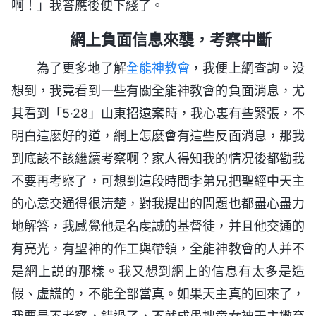
啊！」我答應後便下綫了。
網上負面信息來襲，考察中斷
為了更多地了解
全能神教會
，我便上網查詢。没
想到，我竟看到一些有關全能神教會的負面消息，尤
其看到「5·28」山東招遠案時，我心裏有些緊張，不
明白這麽好的道，網上怎麽會有這些反面消息，那我
到底該不該繼續考察啊？家人得知我的情况後都勸我
不要再考察了，可想到這段時間李弟兄把聖經中天主
的心意交通得很清楚，對我提出的問題也都盡心盡力
地解答，我感覺他是名虔誠的基督徒，并且他交通的
有亮光，有聖神的作工與帶領，全能神教會的人并不
是網上説的那樣。我又想到網上的信息有太多是造
假、虚謊的，不能全部當真。如果天主真的回來了，