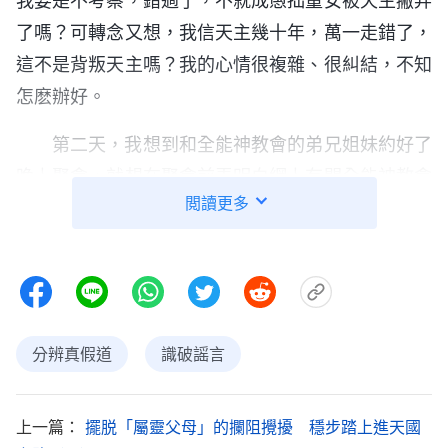
我要是不考察，錯過了，不就成愚拙童女被天主撇弃
了嗎？可轉念又想，我信天主幾十年，萬一走錯了，
這不是背叛天主嗎？我的心情很複雜、很糾結，不知
怎麽辦好。
第二天，我想到和全能神教會的弟兄姐妹約好了
晚上聚會，就想在聚會前弄明白網上有關全能神教會
閲讀更多
訊息的真偽。于是，我打電話詢問國内教會的朋友是
否聽説過全能神教會，是否知道天主已經道成肉身回
來作了新的工作。没想到朋友説的和網上的負面信息
一樣，還告訴我台灣的一些神父、修女也信了全能
神，她的一些朋友也信了，勸都勸不回來。她勸我不
分辨真假道
識破謡言
要再聽了，免得信錯了。經她這麽一説，我更不知該
怎麽辦了，神父和修女明白聖經，并且還立誓一生跟
上一篇：
擺脱「屬靈父母」的攔阻攪擾 穩步踏上進天國
隨天主，他們為什麽會放弃自己在教會中的地位去信