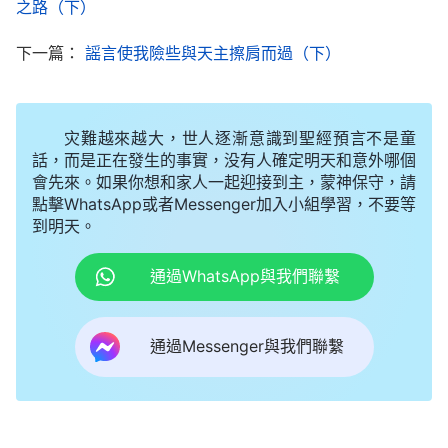
之路（下）
全能神呢？想想這些日子聽李弟兄講道，解開了我對
聖經的很多困惑，讓我清楚地知道了信仰天主的意義
下一篇：
謡言使我險些與天主擦肩而過（下）
等，那這些神父和修女是不是也因聽了全能神的道有
很大的收穫才信的呢？我想繼續聽下去，但想到朋友
灾難越來越大，世人逐漸意識到聖經預言不是童
的叮囑，萬一我信錯了，不就背叛天主了嗎？我考慮
話，而是正在發生的事實，没有人確定明天和意外哪個
再三還是退出了聚會群組，并給姐妹發信息説我不參
會先來。如果你想和家人一起迎接到主，蒙神保守，請
點擊WhatsApp或者Messenger加入小組學習，不要等
加聚會了。但這樣做後我心裏總感覺不踏實，不知自
到明天。
己的决定是否正確。
通過WhatsApp與我們聯繫
神話語引領，考察繼續
晚上六點半左右，姐妹打來電話詢問我退組的原
通過Messenger與我們聯繫
因，并耐心跟我説：「惠美，咱們信天主不就是盼着
有一天能迎接到天主的再來嗎？既然我們已經得知天
主回來的消息，也覺得這道解開了我們對聖經迷惑不