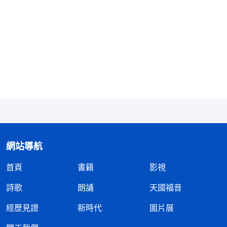
没有聽過的，如果不是天主親自揭開這些奥秘，誰能
把天主的心意談得這麽透呢？全能神的話没有一點强
人所難的意思，只是希望我們在能接受的萬分之一的
真理中繼續尋求，看看這是不是真道，免得錯過天主
的末世救恩。而我只是因網上的反面宣傳，就貿然退
出聚會群組不再考察了，萬一全能神就是天主的再
來，我錯過了豈不是會遺憾終生！我不能這樣輕易放
弃，于是我决定繼續聽下去。
接下來的幾次聚會，李弟兄結合全能神的話談了
網站導航
末世天主再來時的徵兆，如何迎接天主的再來，還交
首頁
書籍
影視
通了只有脱去罪性，不再犯罪抵擋神，成為遵行天父
詩歌
朗誦
天國福音
旨意的人才能進天國等等。李弟兄交通的内容完全符
合聖經，符合天主的話。我心想：只有神一直在牽挂
經歷見證
新時代
圖片展
着我們，知道我們還活在罪中身不由己地犯罪抵擋天