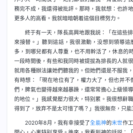
務完不成，我還得被批評。那時，我就想：也許
更多人的高看。我就暗暗朝着這個目標努力。
終于有一天，隊長高興地跟我説：「在這些
來接替。」聽到這話，我很激動，没想到領導這
多，到哪兒都有人尊重，也不用幹活了，休息的
一段時間後，有些和我同時被提拔為排長的人就
就用各種辦法讓她們聽我的。但她們還是不服我
有時想：「現在地位有了，權力大了，但也并不
們，脾氣也變得越來越暴躁，還常常擔心上級領
的地位。」我感覺壓力很大，特别累。我很想辭
得到了，放弃不是太可惜了嗎？」我很無奈，只能
2020年8月，我有幸接受了
全能神
的
末世
作
開心，心裏特别享受。後來，我看到神的話説：