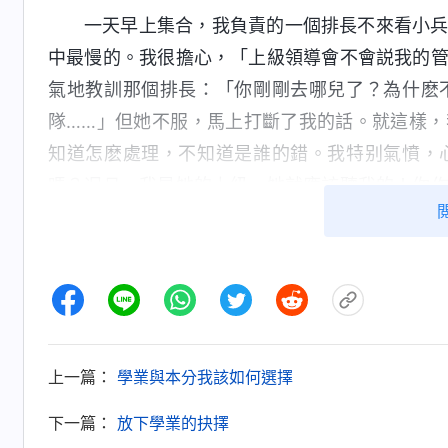
一天早上集合，我負責的一個排長不來看小
中最慢的。我很擔心，「上級領導會不會説我的
氣地教訓那個排長：「你剛剛去哪兒了？為什麽
隊……」但她不服，馬上打斷了我的話。就這樣
知道怎麽處理，不知道是誰的錯。我特别氣憤，
嗎？况且，我是她的上級，她就應該聽我的！你
氣地摔門出去了。回到宿舍，我心裏很委屈，眼
「她是你的隊長，她怎麽説都是對的，你應該聽
口氣，很有面子，也很開心，并没有意識到有什麽
一天早上靈修時，我看了神的話，才對自己
自控，所以很喜歡借題發揮，宣泄不滿，發泄情
上一篇：
學業與本分我該如何選擇
與地位的與衆不同。當然，没有地位的敗壞人類
下一篇：
放下學業的抉擇
他們為了維護自己的地位、自己的尊嚴常常發泄