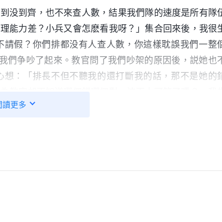
兵到没到齊，也不來查人數，結果我們隊的速度是所有隊
管理能力差？小兵又會怎麽看我呀？」集合回來後，我很
不請假？你們排都没有人查人數，你這樣耽誤我們一整
，我們争吵了起來。教官問了我們吵架的原因後，説她也
心想：「排長不但不聽我的還打斷我的話，那不是她的
作為教官却不知道哪個錯哪個對，這不太可笑了嗎？」我
閲讀更多
泪不停地流。連長知道了我們吵架的事，就對那個排長説
她的，你不聽就是你的錯。」聽到連長這樣説，我覺得出
不對。
有了些認識。神的話説：「
人一旦有了地位，情緒常常難
緒，常常没事就發火，以顯露自己的能耐，讓人知道他身
情緒也常常失控，他們的發火常常是因為自己的利益受損
情緒，流露狂妄本性。人的發火與宣泄都是為了維護罪惡