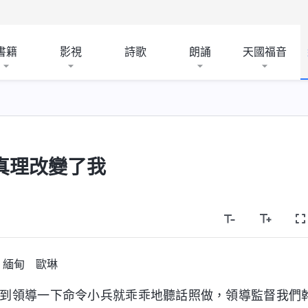
書籍
影視
詩歌
朗誦
天國福音
真理改變了我
緬甸 歐琳
，看到領導一下命令小兵就乖乖地聽話照做，領導監督我們