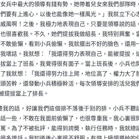
。女兵中最大的領導有錢有勢，她帶着兒女來我們部隊時
你們要有上進心，以後也能像她一樣風光。」我就立下心
多威風啊！之後，我極力地表現自己，只要是領導説的話
導也很喜歡我。不久，她們提拔我做組長，我特别興奮。
，不敢偷懶，看到小兵偷懶，我就擺出不好的臉色，還用
説我壞話。我就想：「我還得努力表現自己，能被提拔，
提拔當上了班長，我覺得很有面子。當上班長後，小兵也
累了我就想：「我還得努力往上爬，地位高了、權力大了
埋頭苦幹，還發動小兵積極幹活，每次領導安排的活兒我
被提拔當上了排長。
聽我的話，好讓我們這個排不落後于别的排。小兵不聽
聽話一些，不敢在我面前偷懶了，也很尊重我。我心裏很
導駡。為了不被批評，能得到誇奬，執行任務時，我就總
我很多壞話。我知道後心裏很不舒服。有時上級領導給的