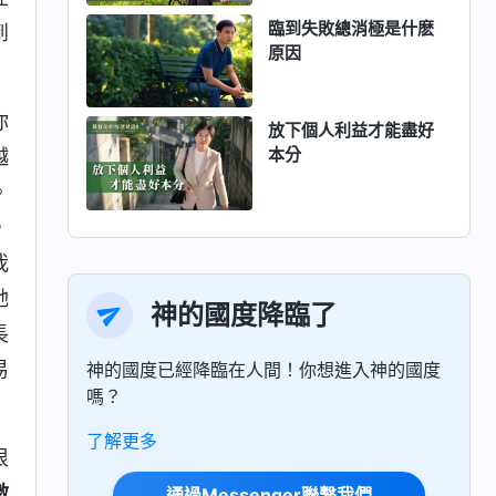
臨到失敗總消極是什麽
到
原因
你
放下個人利益才能盡好
本分
越
。
，
我
她
神的國度降臨了
長
易
神的國度已經降臨在人間！你想進入神的國度
嗎？
了解更多
很
激
通過Messenger聯繫我們