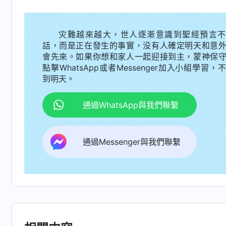
存在，它是人不滿情緒的表達方式，這裏充滿摻
人的野心與欲望。……人的宣泄是邪惡勢力的出口
灾難越來越大，世人逐漸意識到聖經預言不
「
撒但性
二 關于認識神・獨一無二的神自己 二》
話，而是正在發生的事實，没有人確定明天和意
就是狂妄性情。狂妄是人敗壞性情的病根，人越
會先來。如果你想和家人一起迎接到主，蒙神保
點擊WhatsApp或者Messenger加入小組學習，
嚴重到什麽程度呢？人有狂妄性情不但目中無人
到明天。
看人信神、跟隨神了，但人并不把神當神對待，
源，是從撒但來的。所以，狂妄的問題必須得解
通過WhatsApp與我們聯繫
神，不順服神的主宰安排，總要與神争奪權力控
服神了。狂妄自大的人，尤其狂妄得失去理智的
通過Messenger與我們聯繫
人，絲毫敬畏神的心都没有。
」
《話・卷三 末世
狂、囂張，就會為了維護臉面地位常常流露血氣
部隊後，我就追求當官，被衆人高看。得到地位
權力管制排長、小兵，她們都得聽我的，不聽我
没有及時查人數，拖慢了我們隊的速度，我教訓