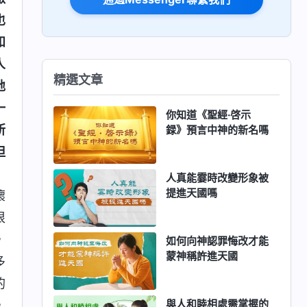
也
和
人
精選文章
地
一
你知道《聖經·啓示
所
録》預言中神的新名嗎
但
》
人真能霎時改變形象被
提進天國嗎
壞
很
，
如何向神認罪悔改才能
蒙神稱許進天國
多
的
與人和睦相處需掌握的
，