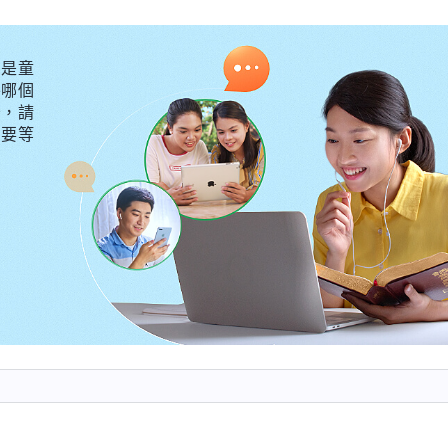
雜，充滿了陰謀與詭計，也充滿人的敗壞與邪惡，更充滿
，是屬血氣之人的惡行泛濫與難以遏制的表現。
」
《話・
是童
情中包括多種敗壞性情，但撒但性情中最明顯的、最突出
外哪個
狂妄就越没有理智，越没有理智就越容易抵擋神。這個問
守，請
不要等
，最嚴重的就是目中無神，心裏一點敬畏神的心都没有。
總覺得自己有
真理
、自己偉大，這是狂妄性情的實質、
决。目中無人那是小事，關鍵是人的狂妄性情使人不順
制人，這樣的人没有絲毫敬畏神的心，更别提什麽愛神、
人，信神不能順服神，還高舉
見證
自己，這是最抵擋神
從神的話中看到，人有了地位就
基督座談紀要・第三部分》
教訓人，向人耍威風，這都是受狂妄性情支配的。回想來
、權力後，我就覺得自己有話語權、優先權，我是隊長就
就站地位教訓她們，把她們制服，特别狂妄自大。這次排
她幾句，她不但不服還打斷我的話，我就覺得她不把我放