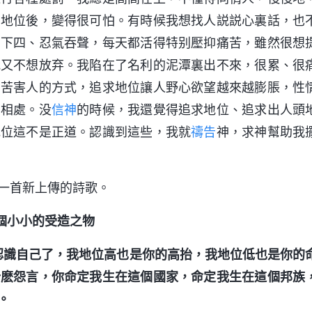
了地位後，變得很可怕。有時候我想找人説説心裏話，也
三下四、忍氣吞聲，每天都活得特别壓抑痛苦，雖然很想
我又不想放弃。我陷在了名利的泥潭裏出不來，很累、很
、苦害人的方式，追求地位讓人野心欲望越來越膨脹，性
常相處。没
信神
的時候，我還覺得追求地位、追求出人頭
地位這不是正道。認識到這些，我就
禱告
神，求神幫助我
一首新上傳的詩歌。
個小小的受造之物
認識自己了，我地位高也是你的高抬，我地位低也是你的
什麽怨言，你命定我生在這個國家，命定我生在這個邦族
。