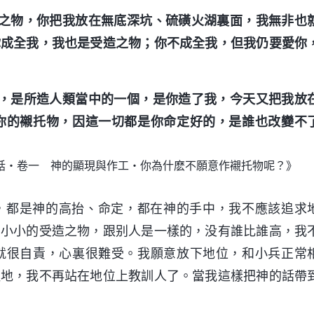
之物，你把我放在無底深坑、硫磺火湖裏面，我無非也
你成全我，我也是受造之物；你不成全我，但我仍要愛你
，是所造人類當中的一個，是你造了我，今天又把我放
你的襯托物，因這一切都是你命定好的，是誰也改變不
話・卷一 神的顯現與作工・你為什麽不願意作襯托物呢？》
，都是神的高抬、命定，都在神的手中，我不應該追求
個小小的受造之物，跟别人是一樣的，没有誰比誰高，我
就很自責，心裏很難受。我願意放下地位，和小兵正常
慢地，我不再站在地位上教訓人了。當我這樣把神的話帶