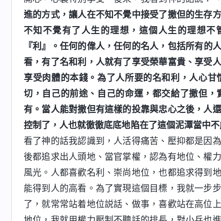
進的方式，讓人在不知不覺中接受了撒但的生存
不知不覺有了人生的理想，這個人生的理想不
『利』。任何的偉人，任何的名人，包括所有的
看，有了名和利，人就有了享受榮華富貴、享受
享受肉體的本錢。為了人所要的名和利，人心甘
切，自己的前途、自己的命運，都交給了撒但，
有。當人能對撒但有這樣的投靠與忠心之後，人
控制了，人也就徹徹底底地陷在了這個泥潭當中不
看了神的話我認識到，人活得痛苦、壓抑都是因
後都追求出人頭地、當官掌權，認為有地位、權
風光。人都喜歡名利、崇尚地位，也都追求得到
能得到人的高看。為了實現這個目標，我就一步
了，就常常站着地位説話、做事，喜歡站在高位
地位，我就用權力壓制不聽話的排長，對小兵也