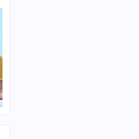
了
卷
的
題
别
根
服
順
的
張
到
有
長
在