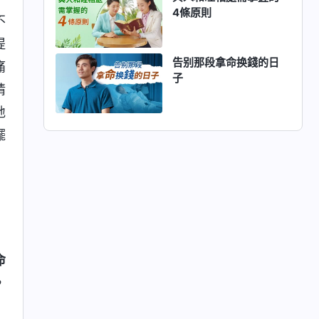
4條原則
不
提
告别那段拿命换錢的日
痛
子
情
地
擺
命
，