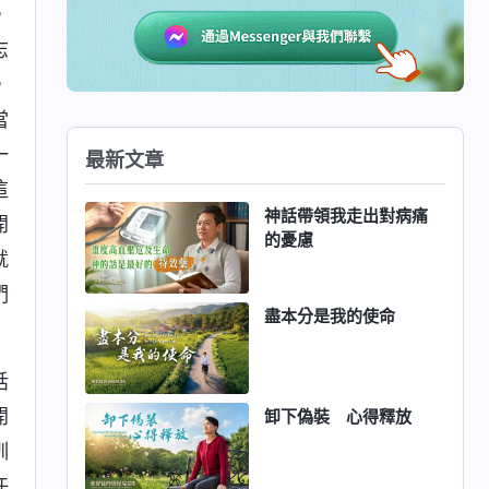
，
志
，
當
一
最新文章
這
神話帶領我走出對病痛
開
的憂慮
就
們
盡本分是我的使命
話
開
卸下偽裝 心得釋放
訓
任