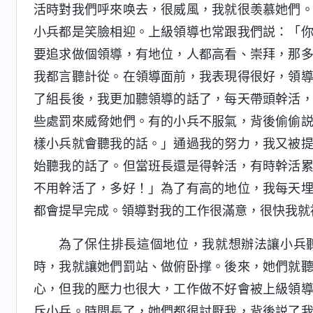
活時對我們呼來唤去，很威風，我就很羡慕她們
小兵都是笑臉相迎。上級領導也常跟我們説：「
要追求做個領導，有地位，人都高看、崇拜，那
我都言聽計從。在領導面前，我表現得很好，領
了組長後，我更加聽領導的話了，每天帶頭幹活
些處罰來威脅她們。有的小兵不服氣，背後偷偷
樣小兵就會聽我的話。」通過我的努力，我又被
始聽我的話了。但當班長還是得幹活，有時幹活
不用幹活了，多好！」為了有高的地位，我每天
都會提早完成。領導對我的工作很滿意，很快我就
為了保住排長這個地位，我就想辦法讓小兵
時，我就讓她們罰站、做俯卧撑。後來，她們就
心，但我的壓力也很大，工作做不好會被上級領
斥小兵。時間長了，她們都很討厭我，背後説了