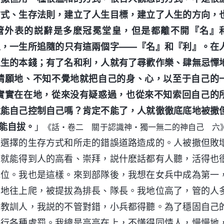
方式、生存法則，建立了人生目標，建立了人生的方向，
管外表的説辭是多麽冠冕堂皇，但是都離不開『名』
人，一生所追隨的只有這兩個字——『名』和『利』。在
人生的本錢；有了名和利，人就有了尋歡作樂、肆無忌憚
情願地、不知不覺地就把自己的身、心，以至于自己的
實實在在地，從來没有疑惑過，也從來不知索回自己的
還能自己控制自己嗎？肯定不能了，人就徹徹底底地被撒
能自拔。
」
《話・卷二 關于認識神・獨一無二的神自己 六
為選擇的生存方式和所走的錯誤道路造成的。人被撒但敗
力就能得到人的高看、崇拜，説什麽話都有人聽，活得也
地位。我也是這樣。來到部隊後，我想在女兵中成為第一
步地往上爬，被提拔為排長、隊長。我地位高了，管的人
上教訓人，我説的不管對錯，小兵都得聽。為了穩固自己
進行各種處罰。我總是高高在上，不懂得同情人，慢慢地