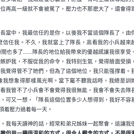
地位再高一級就不會被駡了，壓力也不那麽大了，還會得
排長當中，我最信任的是你，以後我不當這個隊長了，由
麽信任我。不久，我就當上了隊長，高看我的小兵越來
時間也多了……隊長的地位給我帶來的優越感讓我很享受
很嫉妒我，不服從我的命令，我特别生氣，覺得臉面受損
，我覺得管不了她們，但為了這個地位，我只能强撑着。
像我想象得那樣風光啊。當下屬不聽我話時，我總是訓
導看我管不了小兵會不會覺得我很無能，我會不會失去隊
職，可又一想，「隊長這個位置多少人想得到，我好不容
頂着壓力過着每一天。
工。我每天讀神的話，經常和弟兄姊妹一起聚會，這讓我
「
撒但用一種很温和的方式，很合人觀念的方式，不是很