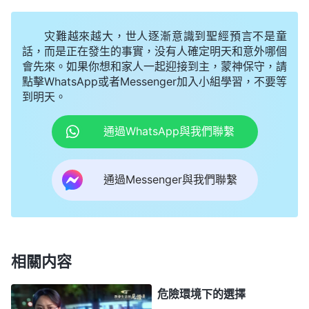
像女像，或地上走獸的像，或空中飛鳥的像，或地上
灾難越來越大，世人逐漸意識到聖經預言不是童
爬物的像，或地底下水中魚的像。」
我
（申4:15-18）
話，而是正在發生的事實，没有人確定明天和意外哪個
交通説：「從這些聖經章節中我們可以看到，神的實
會先來。如果你想和家人一起迎接到主，蒙神保守，請
質就是靈，没有任何固定的形像，神也不允許人給神
點擊WhatsApp或者Messenger加入小組學習，不要等
到明天。
雕刻成任何的形象來敬拜。《創世記》記載，起初神
是照着自己的形像先造男人後造女人，那你説神是男
通過WhatsApp與我們聯繫
性還是女性呢？如果説神是男性，那神也照自己的形
像造了女人，如果説神是女性，那神也照着自己的形
通過Messenger與我們聯繫
像造了男人，那是怎麽回事？神是公義的神，神按着
他的形像造男造女。神第一次道成肉身是男性，末世
道成肉身是女性，説明神對男人女人是公平的，如果
神兩次道成肉身都是男性，對女人就不公平了。我們
相關内容
若説神就是男性，或説神就是女性，這都屬于定規
危險環境下的選擇
神，是神最恨惡的。神每次道成肉身都是為了拯救人