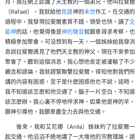
月，我在網上認識了天主教的一個弟兄，他叫拉斐爾
（Rafael），我就給他
見證
神的
末世
作工。在交通的
過程中，我發現拉斐爾素質不錯、領受也快。讀了
全
能神
的話，他覺得像是
神的聲音
就願意尋求考察，也
積極參加聚會。可没想到有一天，一個姊妹給我發消
息説拉斐爾遇見了他們天主教的神父，現在不來參加
聚會了。聽到這個消息，我心想他肯定被灌輸了不少
觀念和謬論，我就趕緊聯繫拉斐爾。得知他對我們所
講的内容有困惑，至于是什麽困惑他也不説。這時，
我不知道該怎麽和他交通了，腦子一片空白，不知道
該怎麽辦。我心裏不停地呼求神，如果他是神的羊，
願神引導他，我願意盡全力去與他交通。
後來，我和艾尼娜（Anila）姊妹約了拉斐爾一
起交通。他滔滔不絶地講了一大堆他的宗教理論，語