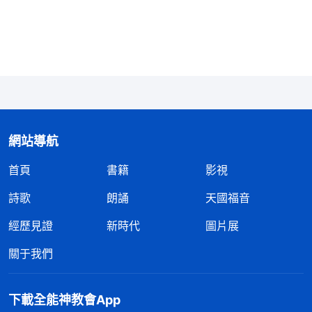
成肉身的神都擔任父神的工作，不同的是救贖與征服
的工作；同樣代表父神，一個是滿了慈愛憐憫的救贖
主，一個是滿載烈怒、審判的公義的神；一個是開闢
救贖工作的大元帥，一個是成全征服工作的公義的
神；一個是開頭，一個是結束；一個是無罪的肉身，
一個是完成救贖的、作接續工作的、本不屬罪的肉
網站導航
身；同樣是一位靈，但是在不同的肉身中居住又出生
首頁
書籍
影視
在不同的地方，而且時隔幾千年，但所作的工作又不
相矛盾、相輔相成，可同時相提并論；同樣是人，但
詩歌
朗誦
天國福音
是男嬰又是童女。
」
《話・卷一 神的顯現與作工・論
經歷見證
新時代
圖片展
看完神的話，艾尼娜交通説：
到「神」，你怎麽認識》
關于我們
「神作工常新不舊，神從來不作重複的工作，神的作
工總是在更新、變化，不斷拔高。如果神作重複的工
下載全能神教會App
作，人就容易定規神，不會對神有真實的認識。就像