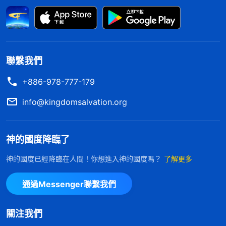
神第一次道成肉身是男性，如果主再來道成肉身還是
男性，這會是什麽後果？人就會定規神就是男性，神
只承認男性、偏愛男性，神不愛女性、嫌弃女性，那
女性可就永遠地受歧視了。這樣的認識對嗎？這對女
聯繫我們
性公平嗎？這符合神的心意嗎？這不是人的觀念想象
+886-978-777-179
嗎？神是公義的，神對待男性女性都是公平的。神道
info@kingdomsalvation.org
成肉身一次是男性，一次是女性，這是太有意義的事
啊！神末世道成肉身成為女性回擊了所有人的觀念，
神的國度降臨了
扭轉人對神錯謬的認識，打破人對神的定規，讓人知
道神不僅是男人的神，也是女人的神，神是全人類的
神的國度已經降臨在人間！你想進入神的國度嗎？
了解更多
神，任何人都不能用自己的觀念來定規神就是男性或
通過Messenger聯繫我們
者就是女性。」
艾尼娜交通後，我又補充説：「其實，不管神道
關注我們