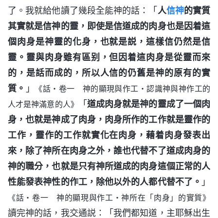
了。我就給他讀了幾段全能神的話：「
人
信神
的實質
其實就是信神的靈，即使是信道成的肉身也是因着這
個肉身是神靈的化身，也就是説，這樣信仍然是信
靈。靈與肉身雖有區别，但因着這肉身是從靈而來
的，是話而成的，所以人信的仍舊是神的原有的實
質。
」
《話・卷一 神的顯現與作工・認識神與神作工的
「
道成肉身就是神的靈成了一個肉
人才是神滿意的人》
身，也就是神成了肉身，肉身所作的工作就是靈作的
工作，靈作的工作就實化在肉身，藉着肉身發表出
來，除了神所在肉身之外，誰也代替不了道成肉身的
神的職分，也就是只有神所道成的肉身這個正常的人
性能發表神性的作工，除他以外的人都代替不了。
」
《話・卷一 神的顯現與作工・神所在「肉身」的實質》
讀完神的話，我交通説：「我們都知道，主耶穌出生