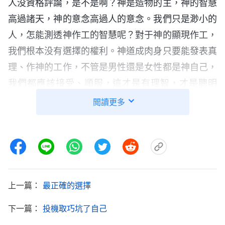
人没資格評論，是不是啊？神是造物的主，神的智慧
高過諸天，神的意念高過人的意念。我們只是渺小的
人，怎能測透神作工的智慧呢？對于神的顯現作工，
我們根本没有選擇的權利。神道成肉身只要能發表真
理、作神的工作，不管是男性還是女性都是神自己，
我們都應該接受、順服，這才是有理智，才是聰明
人。」拉斐爾認真地聽着，没有反駁。
閲讀更多
我給他讀了幾處
聖經
章節：「
太初有道，道與神
同在，道就是神。
」
「地是空虚混沌，淵面
（約1:1）
黑暗；神的靈運行在水面上。」
「神就照着
（創1:2）
自己的形像造人，乃是照着他的形像造男造女。」
上一篇：
最正確的選擇
「所以，你們要分外謹慎；因為
耶和華
在
（創1:27）
何烈山、從火中對你們説話的那日，你們没有看見什
下一篇：
投機取巧坑了自己
麽形像。惟恐你們敗壞自己，雕刻偶像，彷佛什麽男