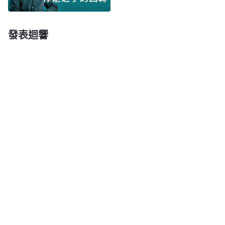
《話・卷一 神的顯現與作工・兩次的道成肉身完全了道成
「
假如神來道成肉身只是男性，那人會
肉身的意義》
發表迴響
把神定為神是男性，是男人的神，從來不認為是女人
的神。那時，男人會認為神與男人是一個性别，那神
就是男人的頭了，女人又會如何呢？這是不公平的，
這不屬于偏待人嗎？這樣，神拯救的都是與他一樣的
男人，那女人將没有一個
得救
的。神造人類時是造了
亞當又造了夏娃，他不是只造亞當，而是照着神的形
像造男造女，神不僅是男人的神，也是女人的神。
」
「
所謂
《話・卷一 神的顯現與作工・作工异象 三》
『神』不僅是聖靈、那靈、七倍加强的靈、包羅萬有
的靈，而且還是人，是普通的人，極其平凡的人；不
僅是男性，而且還是女性，相同的是都從人生，不同
的是聖靈感孕與從人生但直接來源于靈；相同的是道