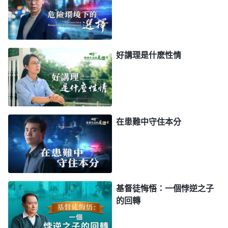
類，一説道成肉身，就要成為人的形象，要麽是男
性，要麽是女性。但不管神道成肉身是什麽性别，神
的實質永遠是不變的。」拉斐爾聽到這裏有些醒悟，
好講理是什麽性情
很認同這樣的交通。我又給他發了幾段全能神的話：
「
神所作的每步工作都有實際的意義。當初耶穌來的
時候是男性，這次來的時候是女性，從這裏你能看見
神造男造女都能為着他的工作，而且在神那兒没有性
在患難中守住本分
别的劃分。他的靈來了可以隨便穿上一個肉身，這個
肉身就可以代表他，不管性别是男是女，都可以代表
神，只要是他道成的肉身。假如耶穌來了以一個女性
的身份出現，就是説，當時聖靈感孕如果是個女嬰，
基督徒悔悟：一個悖逆之子
不是個男嬰，也照樣完成那步工作。若是那樣，現在
的回轉
這步工作就得换一個男性來作了，也同樣完成工作，
哪步作的都有意義，兩步工作不重複但又不矛盾。
」