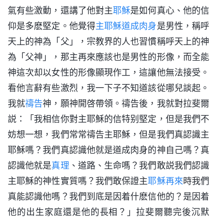
氣有些激動，還講了他對主
耶穌
是如何真心、他的信
仰是多麽堅定。他覺得
主耶穌
道成肉身
是男性，稱呼
天上的神為「父」，宗教界的人也習慣稱呼天上的神
為「父神」，那主再來應該也是男性的形像，而全能
神這次却以女性的形像顯現作工，這讓他無法接受。
看他言辭有些激烈，我一下子不知道該從哪兒談起。
我就
禱告
神，願神開啓帶領。禱告後，我就對拉斐爾
説：「我相信你對主耶穌的信特别堅定，但是我們不
妨想一想，我們常常禱告主耶穌，但是我們真認識主
耶穌嗎？我們真認識他就是道成肉身的神自己嗎？真
認識他就是
真理
、道路、生命嗎？我們敢説我們認識
主耶穌的神性實質嗎？我們敢保證主
耶穌再來
時我們
真能認識他嗎？我們到底是因着什麽信他的？是因着
他的出生家庭還是他的長相？」拉斐爾聽完後沉默