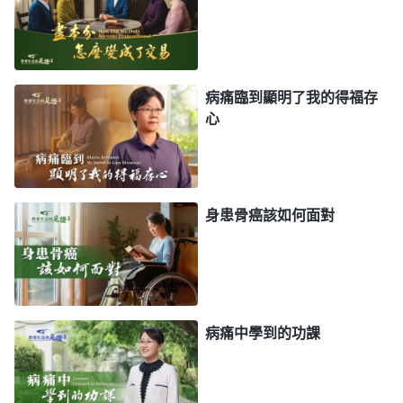
奇事，總得醫病趕鬼，總得像耶穌一樣，在這次神絶
不那麽作。若是神在末世還顯神迹奇事、趕鬼醫病，
跟耶穌作的一模一樣，那神的工作就重複了，耶穌的
工作就没有意義、没有價值了。所以，神一個時代作
病痛臨到顯明了我的得福存
心
一步工作，神每作一步工作之後，邪靈緊接着模仿，
撒但尾隨神之後神又變一種方式。神作完一步工作，
邪靈會模仿，這點你們該清楚。為什麽今天神作的工
作跟耶穌的作工不一樣？為什麽今天神不行神迹奇
身患骨癌該如何面對
事、不趕鬼、不醫病？如果耶穌作的工跟律法時代一
樣，能不能代表恩典時代的神？能不能完成釘十字架
的工作？耶穌如果像律法時代那樣進聖殿、守安息
日，誰也不逼迫他了，都擁護他了，那他能釘十字架
病痛中學到的功課
嗎？能完成救贖的工作嗎？如果在末世神
道成肉身
，
還像耶穌那樣顯神迹奇事，那有什麽意義呢？只有藉