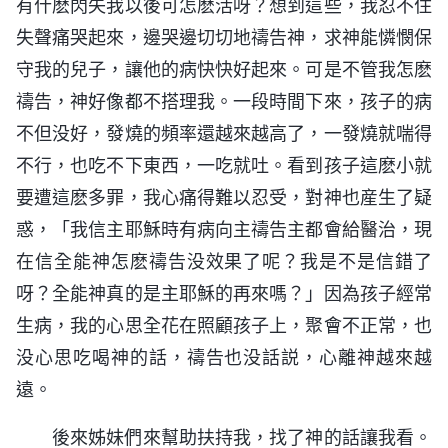
有什麽閃失我以後可怎麽活呀？想到這些，我忍不住
失聲痛哭起來，邊哭邊切切地禱告神，求神能憐憫保
守我的兒子，讓他的病快快好起來。可是不管我怎麽
禱告，神好像都不搭理我。一段時間下來，孩子的病
不但没好，發燒的頻率還越來越高了，一發燒就喘得
不行，也吃不下東西，一吃就吐。看到孩子這麽小就
要遭這麽多罪，我心痛得難以忍受，對神也産生了疑
惑，「我信主耶穌時有病向主禱告主都會給醫治，現
在信全能神怎麽禱告没效果了呢？我是不是信錯了
呀？全能神真的是主耶穌的再來嗎？」因為孩子經常
生病，我的心思全花在照顧孩子上，聚會不正常，也
没心思吃喝神的話，禱告也没話説，心離神越來越
遠。
後來姊妹們來幫助扶持我，找了神的話讓我看。