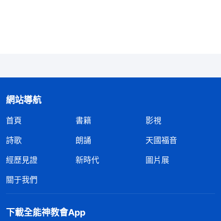
實際作為，讓人清楚地看見神既能顯神迹奇事，有時
又不能顯神迹奇事，這就分是在什麽時代了。從此你
就能看見神不是不能顯神迹奇事，而是根據工作不
同、時代不同而變化作工，現在這步工作神不顯神迹
奇事了，耶穌那個時代神顯了一些神迹奇事，因為那
個時代工作不同。在今天神不作那個工作，有的人認
為神不能顯神迹奇事，或認為不顯神迹奇事就不是
網站導航
神，這不是謬論嗎？神能顯神迹奇事，但是工作時代
首頁
書籍
影視
不同了，所以他不作那些工作了。因着時代不同，因
詩歌
朗誦
天國福音
着作工步驟不同，神顯明他的作為也不同，人信神不
經歷見證
新時代
圖片展
是信神迹奇事，不是信什麽异能，乃是信神在新時代
的實際作工。因着神的作工方式人對神有了認識，這
關于我們
些認識就産生了人對神的『信』，就是信神的作工，
信神的作為。神這步工作主要是説話，你别等着看神
下載全能神教會App