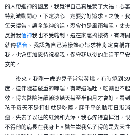
的人帶進神的國度，我覺得自己真是蒙了大福，心裏
特别激動開心，下定决心一定要好好追求。之後，我
每天禱告、讀全能神的話，聚會也是風雨無阻，丈夫
反對我
信神
我也不受轄制，還在家裏搞接待，有時間
就傳
福音
。我認為自己這樣熱心追求神肯定會稱許
我，也會更加恩待祝福我，保守我以後的生活平平安
安的。
後來，我剛一歲的兒子常常發燒，有時燒到39
度，還伴隨着嚴重的哮喘，有時還嘔吐，吃藥也不起
效，得去醫院連續輸液幾天甚至半個月才會好。看到
孩子每天不是打針就是吃藥，胖乎乎的臉蛋日漸消
瘦，失去了以往的紅潤和光澤，我心疼得直掉泪，恨
不得他的病長在我身上。醫生説我兒子得的是先天性