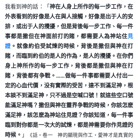
我看到神的話：「
神在人身上所作的每一步工作，在
外表看到的好像是人在與人接觸，好像是出于人的安
排，或出于人的攪擾，但是背後每一步工作、每一件
事都是撒但在神面前打的賭，都需要人為神站住
見
證
。就像約伯受試煉的時候，背後是撒但與神在打
賭，而臨到約伯的是人的作為，是人的攪擾。在你們
身上神所作的每一步工作，背後都是撒但與神在打
賭，背後都有争戰。……做每一件事都需要人付出一
定的心血代價，没有實際的受苦，達不到滿足神，根
本談不到滿足神，只不過是空喊口號！就這些空口號
能滿足神嗎？撒但與神在靈界争戰的時候，你該怎麽
滿足神，該怎麽為神站住見證？你該知道，每一件事
臨到對你都是一次大的試煉，都是神需要你作見證的
時候。
」
《話・卷一 神的顯現與作工・愛神才是真實的