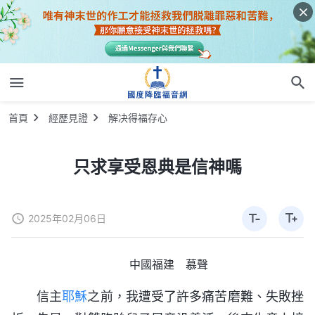
首頁
經歷見證
解决得福存心
只求享受恩典是信神嗎
2025年02月06日
中國福建 慕聲
信主
耶穌
之前，我遭受了許多痛苦磨難、失敗挫