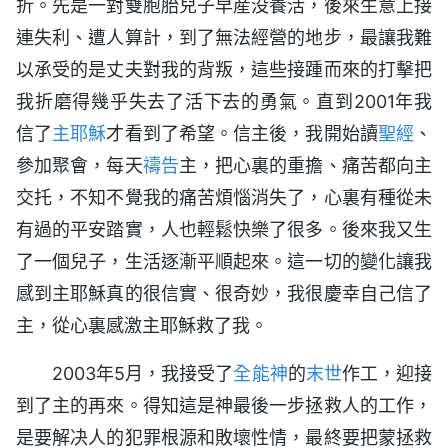
折。先是一對雙胞胎兒子早産没養活，後來生意上接
連失利、遭人算計，到了無法經營的地步，最讓我難
以承受的是丈夫對我的背叛，這些接踵而來的打擊把
我折磨得幾乎失去了活下去的勇氣。直到2001年我
信了
主耶穌
才看到了希望。信主後，我開始讀
聖經
、
參加聚會，每天
禱告
主，把心裏的重擔、痛苦都向主
交托，不知不覺我的痛苦煩惱消失了，心裏有種從未
有過的平安踏實，人也輕鬆快樂了很多。後來我又生
了一個兒子，生活逐漸平順起來。這一切的變化讓我
感到主耶穌真的很信實、很奇妙，我很慶幸自己信了
主，從心裏感激主耶穌救了我。
2003年5月，我接受了
全能神
的
末世
作工，迎接
到了主的再來。得知這是神最後一步拯救人的工作，
是要解决人的犯罪根源和敗壞性情，最終要把蒙拯救