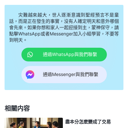
趕鬼、賜給人恩典祝福，那全能神既然是主耶穌的再
灾難越來越大，世人逐漸意識到聖經預言不是童
來肯定也能顯神迹奇事、給人醫病趕鬼，我就一個勁
話，而是正在發生的事實，没有人確定明天和意外哪個
兒地禱告神求神醫治我的孩子，認為神一定會看在我
會先來。如果你想和家人一起迎接到主，蒙神保守，請
熱心追求的份上讓孩子的病很快好起來。當事實和我
點擊WhatsApp或者Messenger加入小組學習，不要等
到明天。
想的正好相反，孩子的病不但没好反而越來越嚴重
了，我就對神産生了疑惑，禱告、聚會、盡本分的勁
通過WhatsApp與我們聯繫
也没了。我流露了這麽多敗壞還没有一點兒意識，還
以為自己的想法挺正確，看到我信神信得好糊塗呀！
通過Messenger與我們聯繫
認識到自己的缺少，我就有意識地多吃喝神的話、參
加聚會，也禱告神求神帶領我在孩子的病上能學到功
課。
相關内容
一天靈修時我看到幾段神的話，對神的作工有了
些認識。全能神説：「
在人的觀念裏，神總得顯神迹
盡本分怎麽變成了交易