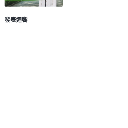
着在末世作另一部分工作，代表他經營計劃當中的一
部分，人對神的認識才能進深，神的經營計劃才能完
發表迴響
成。
」
《話・卷一 神的顯現與作工・對神現時作工的認
「
現在這個時代神作的工，主要是供應人生命的
識》
話語，揭示人的本性實質及敗壞性情，除去人的宗教
觀念、封建思想、老舊的思想，人的知識、文化，這
些都得經過神話語的揭示得着潔净。神在末世是用話
語來成全人，并不是用神迹奇事來成全人，藉着説話
來顯明人、審判人、刑罰人、成全人，讓人在神的説
話當中看見神的智慧、看見神的可愛、了解神的性
情，藉着神的説話看見神的作為。
」
《話・卷一 神的
「
現在你們都應清
顯現與作工・對神現時作工的認識》
楚，神在末世主要作成『話成了肉身』這一事實，藉
着實際地在地作工，讓人認識他、接觸他，看見他的