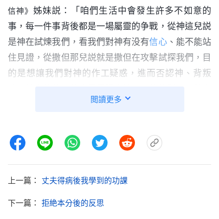
姊妹説：「咱們生活中會發生許多不如意的
信神》
事，每一件事背後都是一場屬靈的争戰，從神這兒説
是神在試煉我們，看我們對神有没有
信心
、能不能站
住見證，從撒但那兒説就是撒但在攻擊試探我們，目
的是想讓我們對神的作工疑惑，進而否認神、背叛
神。就像約伯，外表看是强盗搶走了他的財産，他自
閲讀更多
己也渾身長滿毒瘡，其實背後是撒但跟神在打賭，就
看約伯站在哪一邊。今天全能神來發表
真理
拯救我
們，撒但不甘心，就利用孩子生病來攻擊攪擾我們，
讓我們對神産生疑惑，甚至否認神、離開神。我們得
多禱告依靠神，識破撒但的詭計。」聽了姊妹的交
上一篇：
丈夫得病後我學到的功課
通，反省自己的表現流露，看到我對神没有一點兒真
實的信心與順服，對撒但的詭計也没有分辨，只是憑
下一篇：
拒絶本分後的反思
着一顆熱心信神，憑着觀念想象認為主耶穌給人醫病