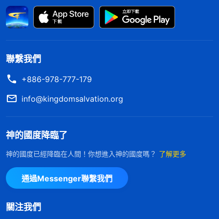
迹奇事了，看不着！因為你没生在恩典時代，你若生
在恩典時代，能看見神迹奇事，你生在末世只能看見
神的實際正常。在末世你别想看超然的耶穌，你只能
看見道成肉身實際的神，跟正常人一模一樣。神在每
聯繫我們
個時代都顯明他不同的作為，一個時代顯明神一部分
+886-978-777-179
作為，每個時代的工作都代表神一部分性情，都代表
神一部分作為。根據神的作工時代不同，他顯明的作
info@kingdomsalvation.org
為也不一樣，總之都是讓人對神加深認識，對他信得
更扎實，信得更真。人信神是因着神的所有作為，神
神的國度降臨了
太奇妙、太偉大、全能，無法測度，所以人信他。
」
神的國度已經降臨在人間！你想進入神的國度嗎？
了解更多
《話・卷一 神的顯現與作工・對神現時作工的認識》
通過Messenger聯繫我們
看完神的話我心裏亮堂了很多。神末世作工不是
不能顯神迹奇事，而是在末了這個時代神不那麽作
關注我們
了，神現在作的是用話語成全人、潔净人的工作，藉