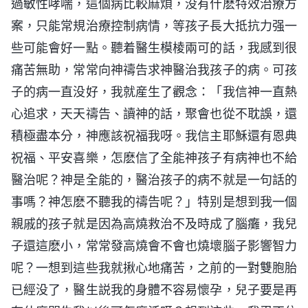
過敏性哮喘，這個病比較麻煩，没有什麽特效治療方
案，只能常規治療控制病情，等孩子長大抵抗力强一
些可能會好一點。聽着醫生模棱兩可的話，我感到很
痛苦無助，常常向神禱告求神醫治我孩子的病。可孩
子的病一直没好，我就産生了觀念：「我信神一直熱
心追求，天天禱告、讀神的話，聚會也從不耽誤，還
積極盡本分，神應該祝福我呀。我信主耶穌還有恩典
祝福、平安喜樂，怎麽信了全能神孩子有病神也不給
醫治呢？神是全能的，醫治孩子的病不就是一句話的
事嗎？神怎麽不聽我的禱告呢？」特别是想到我一個
親戚的孩子就是因為高燒救治不及時成了腦癱，我兒
子還這麽小，常常發高燒會不會也燒壞腦子影響智力
呢？一想到這些我就揪心地痛苦，之前的一對雙胞胎
已經没了，醫生説我的身體不容易懷孕，兒子要是再