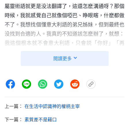
屬靈術語就更是没法翻譯了，這還怎麽溝通呀？那個
時候，我就感覺自己就像個啞巴、睁眼瞎，什麽都做
不了。我想找個懂意大利語的弟兄姊妹，但到最終也
没找到合適的人。我真的不知道該怎麽辦了，就想：
我這個根本就不會意大利語，只會説「你好」「再
見」的人，跟人家聊什麽？就是我再用勁，也没法把
閲讀更多
神的末世作工見證出去啊。我感到特别消極。
第二天一大清早，老弟兄又發信息告訴我，説他
醒來的第一件事就是想問問我關于全能神教會的事
情。看到老弟兄不斷地給我發信息，我心裏特别地着
急，只有迫切地
禱告
神：「神哪，我没學過意大利
上一篇：
在生活中認識神的權柄主宰
語，遇到這個福音對象，我實在不知道該怎麽辦了。
下一篇：
素質差不是藉口
神哪，求你帶領我……」禱告完之後，我突然想起了