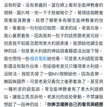
没有盼望、没有意義的。當在網上看到全能神教會的
視頻、圖片時，他一下子就被吸引了，覺得這個教會
很像是真教會，就想了解更多有關全能神教會的信
息。看着這一句句迫切追問、尋求的話，老弟兄急，
我心裏更着急，因為我有一肚子的話想跟老弟兄説，
但是我不知道怎麽用意大利語表達。我想給他讀全能
神的話，但是意大利語的神話語書籍還没出版下發，
我也想找一些
福音電影
給他看，可是意大利語配音電
影還没有製作出來，而這個老弟兄只懂得意大利語。
没辦法，我就先發了一個MV視頻給他，因為音樂、
舞蹈無國界。可是老弟兄看完之後更着急了，甚至用
一種祈求的語氣説，等全能神教會有了意大利語網
站，讓我立馬告訴他。老弟兄的這些舉動，不禁讓我
想起了一段神的話：「
你將怎樣將自己的看見與經歷