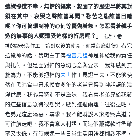
這樣慘遭不幸，無情的繩索、凝固了的歷史早將其封
鎖在其中，哀哭之聲誰曾耳聞？愁苦之態誰曾目睹
呢？你可曾想到神的心何等憂傷着急，怎忍看着親手
造的無辜的人類遭受這樣的折磨呢？
」
《話・卷一
看完
神的顯現與作工・論到以後的使命，你當怎麽對待》
這段神的話，我明白了傳
福音
見證
神是神給我的責任
與托付。但是面對神的急切心意與要求，我却感到無
能為力，不能够把神的
末世
作工見證出去，不能够使
落在黑暗當中尋求摸索多年的老弟兄得到神話語的澆
灌供應，我心裏特别不是滋味。我看着老弟兄給我發
的這些信息急得很想哭，感到進退兩難：往後退吧，
老弟兄這麽渴慕、尋求，我不能耽誤人家考察真道；
可往前走吧，我不會意大利語，而這個翻譯軟件準確
率又太低，有時候連一些日常生活用語都翻譯不準，