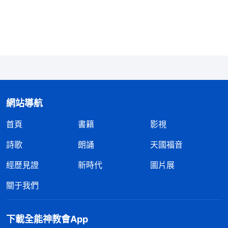
上的螞蟻一樣團團轉，心裏不住地向神呼求：「神
哪，我現在很無奈，面臨這樣的難處我不知道該怎麽
辦，也不知道該學什麽功課，求你帶領我，為我開闢
出路。」禱告後，我想起了摩西過紅海的經歷。摩西
帶領以色列民出埃及時，一路上遇到了種種難處，但
是他并没有失去對神的信心，一直禱告神，看到了神
網站導航
太多的奇妙作為。如果當年没有紅海與追兵，没有曠
首頁
書籍
影視
野四十年的磨煉，又怎能成就摩西信心的見證呢？今
天我盡本分如果没有這些難處，又怎麽會對神産生真
詩歌
朗誦
天國福音
實的信心呢？更何况我今天面臨的也不像過紅海那樣
經歷見證
新時代
圖片展
的難處。而且自從我遇到這個福音對象之後，就看到
關于我們
神一直在為我開闢出路，看到了神的很多奇妙作為，
我更應該對神有信心，依靠神盡好本分才對。想到這
下載全能神教會App
兒，我突然意識到神是藉着這個難處來成全我對他真