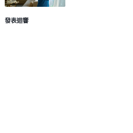
全能神，就是《聖經・啓示録》裏預言的「
昔在、今
在、以後永在的全能者
」
。這件事情發展到
（啓1:8）
發表迴響
這兒，讓我看到神主宰安排的這一切真的是一環緊扣
一環。我根本就不會説意大利語，只會幾句簡單的問
候，但是在這個過程當中我深深地感受到，是神的帶
領使我能够順利地跟老弟兄溝通，也達到了一些果
效。看到這一切都在神的手中，人該做的就是對神有
真實的相信與依靠，盡上自己的本分、責任。
接下來，我又面臨一個新的考驗。這個老弟兄一
直追問我什麽時候給他見證神的末世作工，我也很着
急，可是語言不通的問題還是没能解决，找不到合適
的弟兄姊妹做翻譯，找不信神的人吧，他們又不懂屬
靈術語，怕翻譯達不到果效。一想到這些難處，我就
感到特别的絶望，不知道該怎麽辦了，我急得像熱鍋