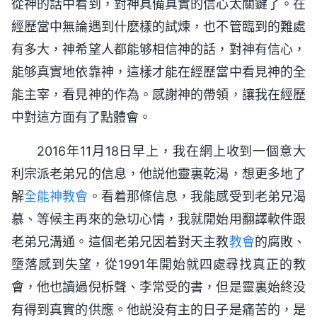
從神的話中看到，對神具備真實的信心太關鍵了。在
經歷當中無論遇到什麽樣的試煉，也不管臨到的難處
有多大，神希望人都能够相信神的話，對神有信心，
能够真實地依靠神，這樣才能在經歷當中看見神的全
能主宰，看見神的作為。感謝神的帶領，讓我在經歷
中對這方面有了點體會。
2016年11月18日早上，我在網上收到一個意大
利宗派老弟兄的信息，他説他靈裏乾渴，想更多地了
解
全能神教會
。看着那條信息，我能感受到老弟兄渴
慕、等候主再來的急切心情，我就開始用翻譯軟件跟
老弟兄溝通。這個老弟兄因着對天主教
教會
的腐敗、
墮落感到失望，從1991年開始就四處尋找真正的教
會，他也讀過倪柝聲、李常受的書，但是靈裏始終没
有得到真實的供應。他説没有主的日子是痛苦的，是