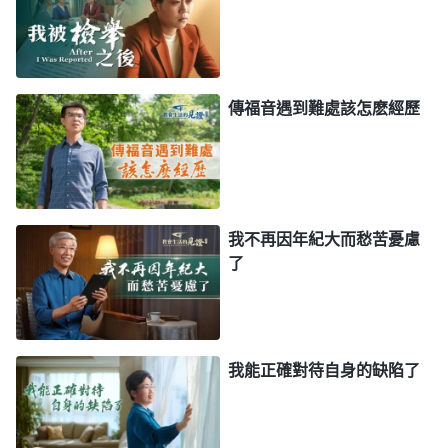
溝通，更没法把神的末世作工見證出去了，就活在難
處中消極退後，這樣又怎能得到神的帶領，看到神的
作為呢？我得真心依靠神，盡上我的全力，相信神會
為我開闢出路的。當我這樣想的時候，我突然想起前
傳福音遇到難處該怎麽經歷
天晚上我整理的
預言
神末世作工的意大利語經文，我
可以用這個跟老弟兄溝通，把我能做的做到。就這
樣，一個上午我就用這些經文跟老弟兄溝通。下午，
讓我喜出望外的是，第一個意大利語電影——《敬虔
我不再因年紀大而愁苦憂慮
的奥秘》的宣傳片出來了，我馬上發給了老弟兄。老
了
弟兄説他看懂了，這部電影講的是關于
聖經
預言主再
來的内容。之後，他迫不及待地問我：「主回來了？
主在中國？主現在叫什麽名字啊？」那一刻，我感覺
我能正確對待自身的缺陷了
老弟兄就好像是迷失的羊突然聽到了牧人的呼唤，在
四處尋找聲音的來源。我不禁哽咽地寫道：神的名叫