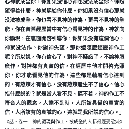
心神就成全你，你如果没信心神也没法成全你。你盼
望得着什麽，神就賜給你什麽。你如果没有信心那就
没法被成全，你也看不見神的作為，更看不見神的全
能。你在實際經歷當中有信心看見神的作為，神就向
你顯現，在裏面開啓引導你，你如果没有這個信心，
神就没法作。你對神失望，那你還怎麽經歷神作工
呢？所以説，你有信心了，對神不疑惑了，不論神怎
麽作，對神都有真實的信，在經歷中他才開啓光照
你，你才能看見他的作為，這些都是藉着信心達到
的，有熬煉才有信心，没有熬煉産生不了信心。信心
指什麽説的？就是當人看不見、摸不着，神的作工不
符合人的觀念，人達不到時，人所該具備的真實的
信，人所該有的真誠的心，這就是我所説的信心。
」
《話・卷一 神的顯現與作工・被成全的人都得經受熬煉》