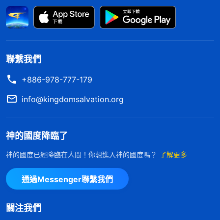
實的信心與依靠，讓我在實際經歷當中對神的全能主
宰有更實際的認識與體驗。明白了神的心意，我堅信
神一定會為我開闢出路的。到了跟老弟兄約定好的那
天，弟兄姊妹找到一個學了三年意大利語的15歲小姊
聯繫我們
妹做翻譯。聽到找了一個15歲小姊妹做翻譯，我就看
+886-978-777-179
看我自己，又衡量一下小姊妹，我這麽年輕，又没傳
info@kingdomsalvation.org
過福音，信神的年頭還這麽短，再帶一個小孩子去傳
福音，這能行嗎？當時，我心裏特别没底。但當我聽
神的國度降臨了
到小姊妹用意大利語流利地讀着神話，并説對單詞看
過一遍就記住了，那時候，我感到既震驚又蒙羞，原
神的國度已經降臨在人間！你想進入神的國度嗎？
了解更多
來神為了福音工作的擴展早就預備好了各種合適的人
通過Messenger聯繫我們
選。這讓我想到一段神的話：「
神口中的一句承諾、
一個應許的應驗，萬物都將為此而效力，而被調動，
關注我們
一切的受造之物都在造物主的權下被擺布安排着，扮