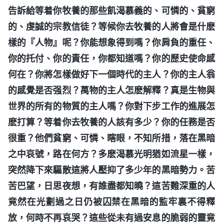
告訴給等着你牧養的那些飢渴慕義的、可憐的、貧窮
的、虔誠的宗教信徒？等候你去牧養的人將會是什麽
樣的『人物』呢？你能想象得到嗎？你肩負的重任、
你的托付、你的責任，你都知道嗎？你的歷史使命感
何在？你將怎樣做好下一個時代的主人？你的主人翁
的感覺是否强烈？萬物的主人怎麽解釋？真是生物與
世界的所有的物質的主人嗎？你對下步工作的進展怎
麽打算？等着你去牧養的人該有多少？你的任務是否
很重？他們貧窮、可憐、瞎眼，不知所措，落在黑暗
之中哀號，路在何方？多麽渴慕光明猶如流星一樣，
突然降下來驅散這將人壓抑了多少年的黑暗勢力。苦
苦巴望，日思夜想，有誰盡都知曉？這苦難深重的人
竟然在光劃過之日仍被囚禁在黑暗的監牢裏不得釋
放，何時不再哀哭？這些從未有過安息的脆弱的靈竟