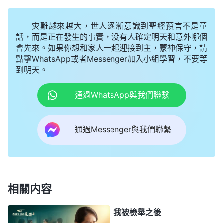
神的話：「
你得相信一切都在神手中，人只是配合，
人如果有真心神會看到，神會為你開闢一切出路，什
灾難越來越大，世人逐漸意識到聖經預言不是童
麽難處都不是難處，你得有這個信心。
」
《話・卷
話，而是正在發生的事實，没有人確定明天和意外哪個
會先來。如果你想和家人一起迎接到主，蒙神保守，請
「
你
三 末世基督座談紀要・
信神
最重要的是生命進入》
點擊WhatsApp或者Messenger加入小組學習，不要等
們盡本分没必要有什麽顧慮，你只要盡上你的全力、
到明天。
盡上你的心就行了，神不會給你出難題，不會趕鴨子
通過WhatsApp與我們聯繫
上架的。
」
《話・卷三 末世基督座談紀要・信神最重要
神的話給了我信心與勇氣。是啊，萬
的是生命進入》
通過Messenger與我們聯繫
事萬物都在神的手中，在神那兒没有難成的事。盡本
分臨到難處，神最想看到的就是人的真心，我們對神
有真實的相信與信靠，盡上自己的全力與神配合，神
會為我們排擾解難的。我看到自己在面臨這樣的難處
相關内容
時，心裏根本没有神的地位，活在了自己的觀念想象
當中，認為我不會意大利語，根本没法跟老弟兄正常
我被檢舉之後