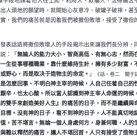
擇手段地踩着他人往上爬，利用人、欺騙人，活得痛苦
現出人頭地的願望時，就開始心灰意冷、破罐子破摔，甚
其實，我們的痛苦就是因着我們被撒但敗壞，接受了撒但
就發表話語將撒但敗壞人的手段揭示出來讓我們長分辨，
話説：「
無論人的能力大小、智商高低、有無心志，然而
的一生從事哪種職業，靠什麽維持生計，擁有多少財富，
力或野心，而是取决于造物主的命定。
」
《話・卷二 關于
運是怎麽回事、不明白神主宰的時候，人自己任着自己的
太艱辛，也太心酸。所以當人認識到神主宰人命運的時候
己的雙手來創造美好人生』的痛苦的日子，而不是繼續與
生目標。没有神的日子，看不到神的日子，人不能真切地
價值，苦不堪言。無論一個人身處何方，身兼何職，人的
酸與難以釋然的痛苦，讓人不堪回首。人只有接受了造物