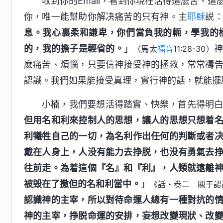
收到你的Email，看到你現在活得這麽苦、
你，唯一能幫助你解决痛苦的只有神。主
耶穌
説
息。我心裏柔和謙卑，你們當負我的軛，學我的
的，我的擔子是輕省的。
」
（馬太
福音
11:28-30）
麽痛苦、煩惱，只要信神接受神的拯救，常常禱
認識。我們如果能接受真理，實行神的話，就能擺
小楠，我們要想活得踏實、快樂，首先得明
但用名和利來控制人的思想，讓人的思想只想着
利犧牲自己的一切，為名利作出任何的判斷或者
戴在人身上，人没有能力去挣脱，也没有勇氣去
往前走。為着這個『名』和『利』，人類就遠離
被毁在了撒但的名和利當中。
」
《話・卷二 關于認
認識神的主宰，所以對待命運人總有一種對抗的
神的主宰，挣脱命運的安排，妄想改變現狀、改