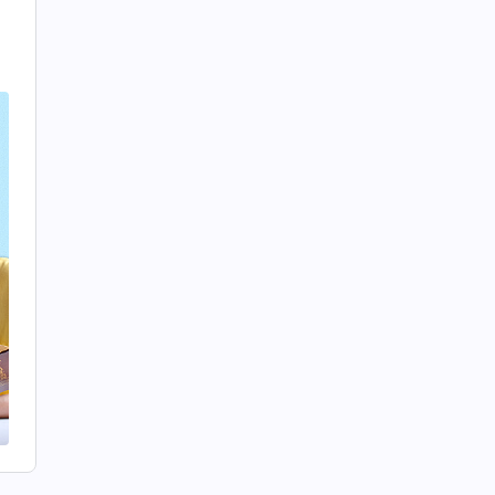
痛
也
、
財
百
此
的
的
是
信
能
越