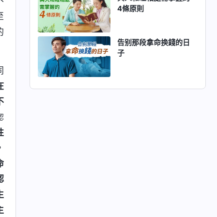
不
4條原則
至
的
告别那段拿命换錢的日
子
同
在
不
認
性
，
命
認
生
主