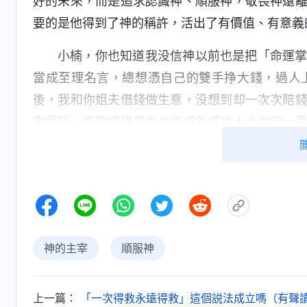
好的未來，而是追求認識神、順服神，敬畏神遠
要的是他得到了神的稱許，活出了有價值、有意義
小楠，你也知道我没信神以前也是把「命運
當成至理名言，總想憑自己的雙手挣大錢，過人
後，我和你姐夫借錢做生意，没想到却一次次賠
賣保險，希望通過努力也能成為成功人士中的一
换來這樣的結果，我受不了這個打擊就活在痛苦
地活着有什麽意義，因此還想以死來尋求解脱。
的錯謬觀點活着，總想憑雙手改變命運，一味地
生活所需的一切，只要我們正常勞作就能維持生
前蒙神的看顧保守。可我不理解神的愛，不明白
神的主宰
順服神
人，結果給自己帶來的都是痛苦。明白這些後，
人的心意相違背的，同時我也明白了我們人只有
得輕鬆、快樂。
上一篇：
「一次得救永遠得救」這個説法成立嗎（有聲