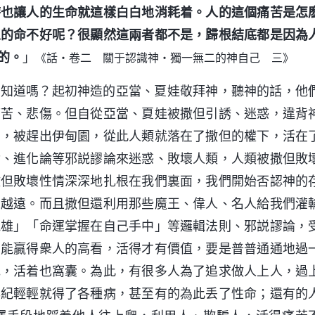
時也讓人的生命就這樣白白地消耗着。人的這個痛苦是怎
人的命不好呢？很顯然這兩者都不是，歸根結底都是因為
的。
」
《話・卷二 關于認識神・獨一無二的神自己 三》
你知道嗎？起初神造的亞當、夏娃敬拜神，聽神的話，他
痛苦、悲傷。但自從亞當、夏娃被撒但引誘、迷惑，違背
福，被趕出伊甸園，從此人類就落在了撒但的權下，活在
論、進化論等邪説謬論來迷惑、敗壞人類，人類被撒但敗
撒但敗壞性情深深地扎根在我們裏面，我們開始否認神的
來越遠。而且撒但還利用那些魔王、偉人、名人給我們灌
鬼雄」「命運掌握在自己手中」等邏輯法則、邪説謬論，
才能贏得衆人的高看，活得才有價值，要是普普通通地過
低，活着也窩囊。為此，有很多人為了追求做人上人，過
年紀輕輕就得了各種病，甚至有的為此丢了性命；還有的