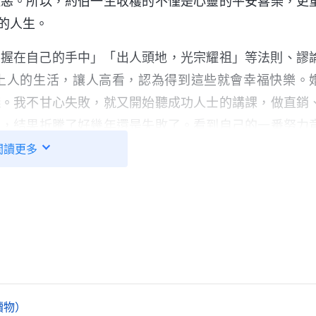
離惡。所以，約伯一生收穫的不僅是心靈的平安喜樂，更
的人生。
掌握在自己的手中」「出人頭地，光宗耀祖」等法則、謬
上人的生活，讓人高看，認為得到這些就會幸福快樂。
錢。我不甘心失敗，就又開始聽成功人士的講課，做直銷
員，結果折騰了好幾年還是失敗了。看到自己的一番努力
中，對生活失去了希望，覺得自己這輩子完了，不能出人
閲讀更多
直到我信神讀了神的話，才知道自己的痛苦都是因着憑撒
與神的主宰較量導致的。其實，神造人類時就給人類預備
活，這樣我們也有更多的時間信神、敬拜神，得以活在神
神的良苦用心，受野心欲望驅使總想與命運抗争追求做人
我才看到自己被撒但敗壞太深了，所追求的一切都是與神
信神、順服神的擺布安排，才能擺脱撒但的捆綁和苦害，
讀物）