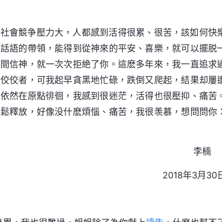
在社會競争壓力大，人都感到活得很累、很苦，該如何快
神話語的帶領，能得到從神來的平安、喜樂，就可以擺脱
時間信神，就一次次拒絶了你。這麽多年來，我一直追求
的佼佼者，可我起早貪黑地忙碌，跌倒又爬起，結果却屢
我依然在原點徘徊，我感到很迷茫，活得也很壓抑、痛苦
輕鬆釋放，好像没什麽煩惱、痛苦，我很羡慕，想問問你
李
2018年3月30