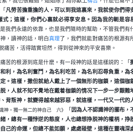
這麽累，我也很難過，姐姐除了為你獻上
禱告
，什麽也幫不
：「
凡勞苦擔重擔的人，可以到我這裏來，我就使你們得
樣式；這樣，你們心裏就必得享安息。因為我的軛是容
神是我們永遠的依靠，也是我們隨時的幫助，不管我們有
告神，讀神的話，明白
真理
了，我們就能對痛苦的根源有
脱痛苦，活得踏實坦然，得到從神來的平安喜樂。
白痛苦的根源到底是什麽。有一段神的話是這樣説的：「
名和利，為名利奮鬥，為名利吃苦，為名利忍辱負重，為
决定。這樣，撒但就給人戴上了一個無形的枷鎖，這個枷
挣脱，人就不知不覺地在戴着枷鎖的情况下一步一步艱難
神、背叛神，就變得越來越邪惡，就這樣，一代又一代的
「
因為人不認識神的擺布，
識神・獨一無二的神自己 六》
情緒，總有一種悖逆的態度，人也總想挣脱神的權柄，挣
變自己的命運，但總不能如願，處處碰壁，這種在靈魂深