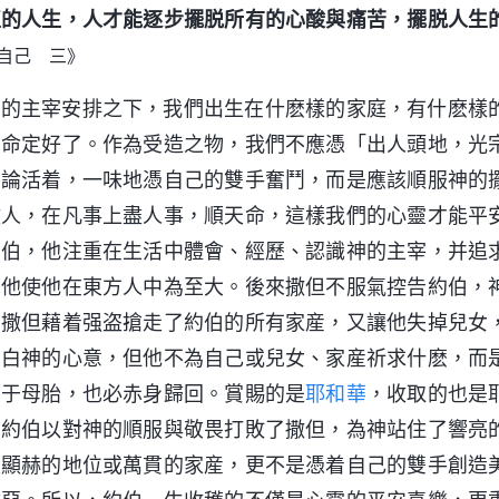
正的人生，人才能逐步擺脱所有的心酸與痛苦，擺脱人生
自己 三》
神的主宰安排之下，我們出生在什麽樣的家庭，有什麽樣
們命定好了。作為受造之物，我們不應憑「出人頭地，光
謬論活着，一味地憑自己的雙手奮鬥，而是應該順服神的
做人，在凡事上盡人事，順天命，這樣我們的心靈才能平
約伯，他注重在生活中體會、經歷、認識神的主宰，并追
福他使他在東方人中為至大。後來撒但不服氣控告約伯，
即撒但藉着强盗搶走了約伯的所有家産，又讓他失掉兒女
明白神的心意，但他不為自己或兒女、家産祈求什麽，而
出于母胎，也必赤身歸回。賞賜的是
耶和華
，收取的也是
約伯以對神的順服與敬畏打敗了撒但，為神站住了響亮
）
是顯赫的地位或萬貫的家産，更不是憑着自己的雙手創造