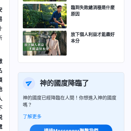
了
臨到失敗總消極是什麽
安
原因
易
什
放下個人利益才能盡好
所
本分
撒
名
鎖
神的國度降臨了
地
神的國度已經降臨在人間！你想進入神的國度
人
嗎？
不
了解更多
脱
處
通過Messenger聯繫我們