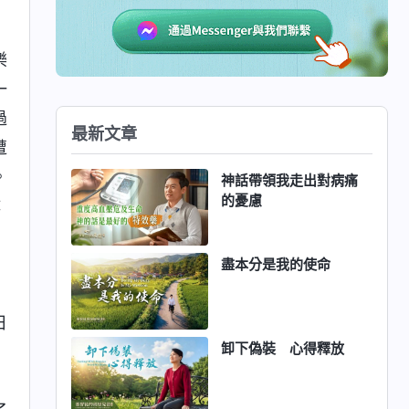
樂
一
過
最新文章
遭
。
神話帶領我走出對病痛
的憂慮
：
盡本分是我的使命
楠
日
卸下偽裝 心得釋放