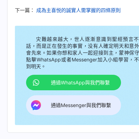
下一篇：
之後，我常與弟兄姊妹一起聚會讀神的話，
成為主喜悦的誠實人需掌握的四條原則
苦中苦苦挣扎找不到方向的人，使他們也能來到
没有高的物質享受，但蒙神揀選來到神面前，天
灾難越來越大，世人逐漸意識到聖經預言不
尋求實行路，很多問題都得到了解决，我心靈倍
話，而是正在發生的事實，没有人確定明天和意
都换不來的。經歷神作工這些年，我明白了一些
會先來。如果你想和家人一起迎接到主，蒙神保
點擊WhatsApp或者Messenger加入小組學習，
萬千萬的高官、富豪、明星，他們活得真幸福、
到明天。
生呢？事實證明：我們人擁有再高的地位、再多
空虚，活着没有絲毫的意義、價值，也得不到真
通過WhatsApp與我們聯繫
生命是没有一個人能够取代的，人類需要的不僅
神的拯救與神對人類的生命供應。
」
《話・卷一 
通過Messenger與我們聯繫
神、跟隨神，從神話語中明白真理認識神了，能
有真正的平安喜樂，才能活得幸福。自從信神後
來越釋放，越來越輕鬆！