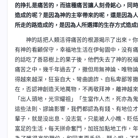
的挣扎是痛苦的，而這種痛苦讓人刻骨銘心，同
造成的呢？是因為神的主宰帶來的呢，還是因為
所走的路造成的，是因為人所選擇的生存方式造成
神的話把人類活得痛苦的根源揭示了出來。
有神的看顧保守，幸福地生活在伊甸園中，没有
的話吃了善惡樹上的果子後，他們失去了神的祝
痛苦之中。幾千年過去了，撒但用無神論、唯物
得越來越深，狂妄自大、彎曲詭詐、自私卑鄙等
在，否認神創造天地萬物，不再敬拜神，離神越
「出人頭地，光宗耀祖」「生當作人杰，死亦為
這些法則、謬論影響，我們都認為有錢、有地位
輩子，就是没出息、没志氣，只能被人小瞧、貶
富足的生活，每天拼命奮鬥，加班加點地工作，