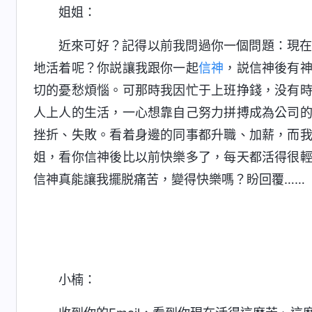
姐姐：
近來可好？記得以前我問過你一個問題：現
地活着呢？你説讓我跟你一起
信神
，説信神後有
切的憂愁煩惱。可那時我因忙于上班挣錢，没有
人上人的生活，一心想靠自己努力拼搏成為公司
挫折、失敗。看着身邊的同事都升職、加薪，而
姐，看你信神後比以前快樂多了，每天都活得很
信神真能讓我擺脱痛苦，變得快樂嗎？盼回覆……
小楠：