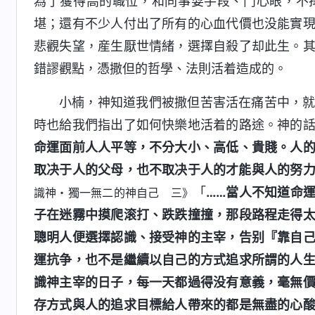
為了獲得高的職位，和同事耍手段、鬥心眼，不
堪；還有不少人付出了所有的心血代價也没能實
悲觀失望，産生厭世情緒，選擇自殺了却此生。
錯謬觀點，憑撒但的哲學、法則活着造成的。
小楠，神知道我們被撒但苦害活在痛苦中，
時也給我們指出了如何快樂地活着的路途。神的
命運面前人人平等，不分大小、高低、貴賤。人
取决于人的父母，也不取决于人的才能與人的努
「
……當人不知道命
識神・獨一無二的神自己 三》
子在迷霧中摸爬滚打、跌跌撞撞，那段路程走得
聰明人便選擇認識、接受神的主宰，告别『靠自
運抗争，也不是繼續以自己的方式追求所謂的人
識神主宰的日子，每一天都過得没有意義，毫無
存方式與人的追求目標給人帶來的都是無盡的心