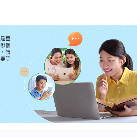
交通經歷認識，并積極傳福音，把神的救恩傳給那些還在
神的面前接受神的拯救。現在，雖然我没有過多的錢財，
天享受神的話語，臨到問題、難處能在神的話裏尋找真理
是童
感平安和幸福。這種來自心靈深處的踏實平安是用多少錢
外哪個
真理，看透了名利地位的虚空。想想那些地位顯赫、身價
守，請
不要等
快樂嗎？為什麽很多高官、富豪、明星都會選擇自殺了却
的錢財，只能滿足暫時的肉體享受，却永遠填補不了心靈
正的幸福快樂。神的話説：「
人畢竟是人，神的地位與神
僅是吃飽肚腹、人人平等與人人自由的公平社會，需要的
我們只有
神的顯現與作工・附篇二 神主宰着全人類的命運》
分辨、弃絶錯誤的看事觀點，順服神的主宰安排，我們才
，我覺得自己每一天都過得很充實，有意義，心裏也感到