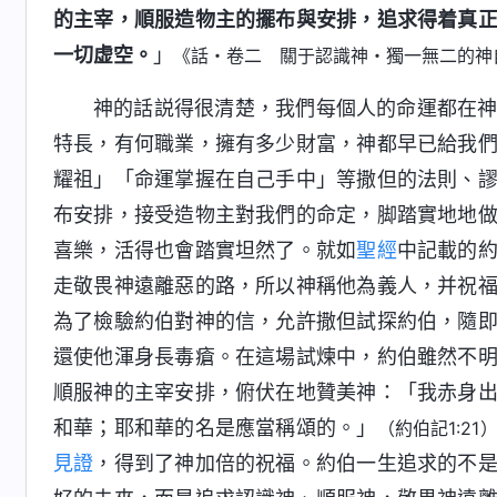
的主宰，順服造物主的擺布與安排，追求得着真
一切虚空。
」
《話・卷二 關于認識神・獨一無二的神
神的話説得很清楚，我們每個人的命運都在
特長，有何職業，擁有多少財富，神都早已給我
耀祖」「命運掌握在自己手中」等撒但的法則、
布安排，接受造物主對我們的命定，脚踏實地地
喜樂，活得也會踏實坦然了。就如
聖經
中記載的
走敬畏神遠離惡的路，所以神稱他為義人，并祝
為了檢驗約伯對神的信，允許撒但試探約伯，隨
還使他渾身長毒瘡。在這場試煉中，約伯雖然不
順服神的主宰安排，俯伏在地贊美神：「我赤身
和華；耶和華的名是應當稱頌的。」
（約伯記1:21
見證
，得到了神加倍的祝福。約伯一生追求的不