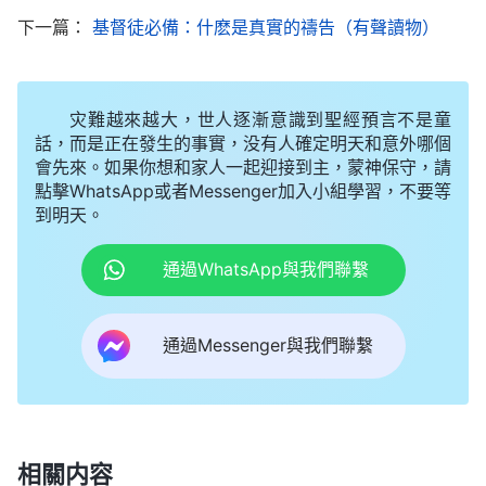
神一直在作着新的工作，不是一直停留在一個作工階
下一篇：
基督徒必備：什麽是真實的禱告（有聲讀物）
段。看來，我們不認識神的作工常新不舊，確實很難
接受神的新工作啊！」
灾難越來越大，世人逐漸意識到聖經預言不是童
蒙悦説：「是啊，我們不認識神的作工，還能憑
話，而是正在發生的事實，没有人確定明天和意外哪個
狂妄性情用頭腦去衡量、研究，頑固地持守自己的觀
會先來。如果你想和家人一起迎接到主，蒙神保守，請
點擊WhatsApp或者Messenger加入小組學習，不要等
念想象，認為神的作工一成不變，只要守着律法時代
到明天。
的工作就能蒙神稱許，豈不知這是在定規神、抵擋
神，是觸犯神性情的事。就像當初的
法利賽人
，當主
通過WhatsApp與我們聯繫
耶穌顯現作工時，法利賽人認為主耶穌傳講悔改的
道，還在安息日給人醫病趕鬼等超出了舊約律法，與
通過Messenger與我們聯繫
他們的觀念想象不符，就瘋狂抵擋、定罪、褻瀆主耶
穌，甚至聯合羅馬政府將主釘在了十字架上，觸犯了
神的性情，遭到了神的咒詛、懲罰。與法利賽人截然
相關内容
不同的是，當時像彼得、約翰、路加、馬太、撒瑪利