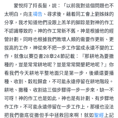
蒙悦捋了捋長髮，説：「以前我對這個問題也不
太明白，向主
禱告
、尋求後，藉着同工會上劉姊妹的
分享，我才知道他們没跟上羔羊的脚踪是對神的作工
不認識導致的。神的作工常新不舊，神是根據他的經
營計劃，同時也根據我們敗壞人類的需要作更新、更
拔高的工作，神從來不把一步工作當成永遠不變的工
作，就像以賽亞書28章24節記載：『那耕地為要撒
種的，豈是常常耕地呢？豈是常常開墾耙地呢？』你
看我們今天耕地平整地面只是第一步，後續還要播
種、收割、穀粒歸倉，不可能永遠停留在耕地階段。
耕地、撒種、收割這三個步驟得一步一步來，缺一不
可呀！神的作工也是如此，神也是有計劃、有步驟地
作工作，不可能永遠停留在一步工作上，那樣也没法
把我們徹底從撒但手中拯救回來啊！就如
聖經
上記