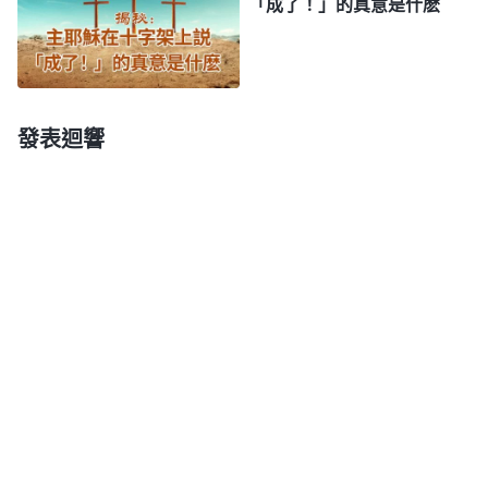
「成了！」的真意是什麽
20節），還有『
聖靈向衆教會所説的話，凡有耳
的，就應當聽！
』（啓示録2-3章），一説『聖靈的
發聲説話』，就説明神
末世
再來還要説話，讓我們留
心聽神的聲音，我感覺主末世再來還要作新的工作，
發表迴響
發表新的話語。後來我就為此向劉姊妹尋求，劉姊妹
是多年的講道人，對聖經有獨到的見解，她給我讀了
啓示録14章14至15節的經文：『
我又觀看，見有一
片白雲，雲上坐着一位好像
人子
，頭上戴着金冠冕，
手裏拿着快鐮刀。又有一位天使從殿中出來，向那坐
在雲上的大聲喊着説：「伸出你的鐮刀來收割；因為
收割的時候已經到了，地上的莊稼已經熟透了。」
』
經文裏説到收割，咱們種過地的人都知道，收割和耕
地、撒種完全不一樣，這裏既然用收割來比喻主再來
的顯現作工，那就證明主末世的顯現作工和以往肯定