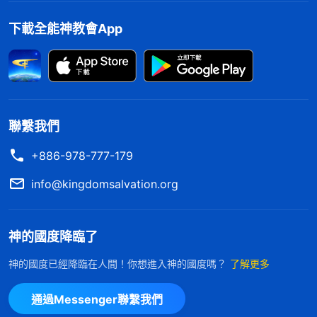
只是罪得着了赦免，我們犯罪的本性還是根深蒂固，
没有得着潔净。受撒但性情支配，我們還能常常犯罪
下載全能神教會App
抵擋主，就像主要求我們做虚心、謙卑的人，可我們
與同工商量教會工作時，總是唯我獨尊，想讓同工接
受我們的意見，别人不接受我們心裏就不服氣；主要
求我們做誠實人，可我們常常為了維護自己的利益、
聯繫我們
臉面説謊搞欺騙，欺騙主、欺騙弟兄姊妹；主要求我
+886-978-777-179
們與世界分别為聖，可很多弟兄姊妹却貪戀世界，追
info@kingdomsalvation.org
隨世界潮流，遠離主、背叛主；等等。神是聖潔的，
神的國度裏不允許有污穢存留，但我們到現在仍活在
罪中，還被各種撒但敗壞性情支配、捆綁，没有得着
神的國度降臨了
潔净。因此，神根據我們的需要在末世還要作一步新
神的國度已經降臨在人間！你想進入神的國度嗎？
了解更多
的工作，來徹底變化、潔净我們裏面的撒但性情，使
我們徹底擺脱罪的捆綁，成為被神潔净、得着的人。
通過Messenger聯繫我們