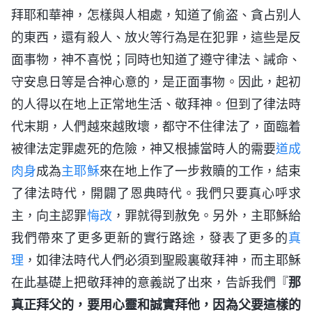
拜耶和華神，怎樣與人相處，知道了偷盗、貪占别人
的東西，還有殺人、放火等行為是在犯罪，這些是反
面事物，神不喜悦；同時也知道了遵守律法、誡命、
守安息日等是合神心意的，是正面事物。因此，起初
的人得以在地上正常地生活、敬拜神。但到了律法時
代末期，人們越來越敗壞，都守不住律法了，面臨着
被律法定罪處死的危險，神又根據當時人的需要
道成
肉身
成為
主耶穌
來在地上作了一步救贖的工作，結束
了律法時代，開闢了恩典時代。我們只要真心呼求
主，向主認罪
悔改
，罪就得到赦免。另外，主耶穌給
我們帶來了更多更新的實行路途，發表了更多的
真
理
，如律法時代人們必須到聖殿裏敬拜神，而主耶穌
在此基礎上把敬拜神的意義説了出來，告訴我們『
那
真正拜父的，要用心靈和誠實拜他，因為父要這樣的