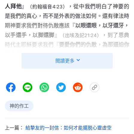
人拜他
』
，從中我們明白了神要的
（約翰福音4:23）
是我們的真心，而不是外表的做法如何。還有律法時
期神要求我們對待仇敵應該『
以眼還眼，以牙還牙，
以手還手，以脚還脚
』
，到了恩典
（出埃及記21:24）
時代主耶穌要求我們『
要愛你們的仇敵，為那逼迫你
們的禱告
』
。從中看到，神在恩典
（馬太福音5:44）
閲讀更多
時期和律法時期作的工作大不相同，神是按着我們敗
壞人類的需要開闢新的時代，作新的工作，發表更多
的真理，將我們帶入更新的作工當中，但不管神的工
作怎麽變，神的實質不變，神拯救我們的心意永遠不
變。」
神的作工
蒙娜高興地説：「姐，你説的還真是這麽回事，
神的作工的確是根據我們人類的需要不斷向前發展，
上一篇：
給摯友的一封信：如何才能擺脱心靈虚空