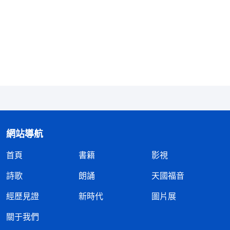
不同，主來很有可能會帶來新的工作。後來劉姊妹給
我讀了一段話……」蒙悦還没説完，蒙娜就激動地
説：「什麽話呀？姐，你快給我説説！」
蒙悦笑着説：「行，我給你讀讀。」説着她便拉
着蒙娜坐到了田埂上，拿出手機讀道「『
耶穌來在人
中間作了許多工作，但他只完成了救贖全人類的工
作，只是作了人的贖罪祭，并未將人的敗壞性情都脱
網站導航
去。要將人從撒但的權勢之下完全拯救出來，不僅需
要耶穌作贖罪祭來擔當人的罪，而且還得需要神作更
首頁
書籍
影視
大的工作將人被撒但敗壞的性情完全脱去。
』《話・
詩歌
朗誦
天國福音
卷一 神的顯現與作工・寫在前面的話》劉姊妹交通
經歷見證
新時代
圖片展
説，我們人被撒但敗壞後，裏面滿了狂妄自大、彎曲
詭詐、自私卑鄙等撒但性情，雖經主耶穌的救贖，但
關于我們