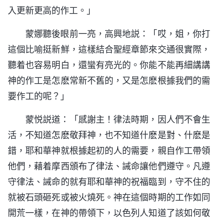
入更新更高的作工。」
蒙娜聽後眼前一亮，高興地説：「哎，姐，你打
這個比喻挺新鮮，這樣結合聖經章節來交通很實際，
聽着也容易明白，還蠻有亮光的。你能不能再細講講
神的作工是怎麽常新不舊的，又是怎麽根據我們的需
要作工的呢？」
蒙悦説道：「感謝主！律法時期，因人們不會生
活，不知道怎麽敬拜神，也不知道什麽是對、什麽是
錯，耶和華神就根據起初的人的需要，親自作工帶領
他們，藉着摩西頒布了律法、誡命讓他們遵守。凡遵
守律法、誡命的就有耶和華神的祝福臨到，守不住的
就被石頭砸死或被火燒死。神在這個時期的工作如同
開荒一樣，在神的帶領下，以色列人知道了該如何敬