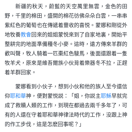
新疆的秋天，蔚藍的天空萬里無雲，金色的田
野，千里的棉田，盛開的棉花彷佛朵朵白雲，一串串
紫紅色的葡萄也在傳遞着豐收的喜悦。蒙娜和剛從外
地牧養
教會
回來的姐姐蒙悦來到了自家地裏，開始平
整耕完的地面準備種冬小麥。這時，遠方傳來羊群的
歡叫聲，牧人騎着一匹棗紅色駿馬，後面還跟着一隻
牧羊犬，原來是維吾爾族小伙背着樂器冬不拉，正趕
着羊群回家。
蒙娜看到小伙子，想到小伙和他的族人至今還信
仰
耶和華
神，便對蒙悦説：「姐，你説主
耶穌
早就完
成了救贖人類的工作，到現在都過去兩千多年了，可
有的人還在守着耶和華神律法時代的工作，没跟上神
的作工步伐，這是怎麽回事呢？」