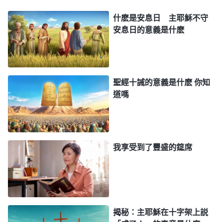
亞婦人等等，他們雖然不知道神作工的原則，但他們
什麽是安息日 主耶穌不守
能謙卑尋求、考察，有顆喜愛真理的心，就從主耶穌
安息日的意義是什麽
的説話、作工中認出了
神的聲音
，從而認定主耶穌就
是那要來的彌賽亞，跟上神的新作工，得到了主的救
恩。」
聖經十誡的意義是什麽 你知
道嗎
蒙娜點點頭説：「哦，我明白了，當初猶太教的
人和現在依舊持守律法没接受主耶穌救恩的人，就是
因為他們對神常新不舊的作工不認識，憑自己的觀念
想象定規神的新工作導致的啊！」
我享受到了豐盛的筵席
蒙悦説：「感謝主，他們失敗的教訓對我們都是
警戒啊！現在眼看着外界灾難越來越大，聖經中關于
主再來的
預言
都已基本應驗了，我想到啓示録中多處
揭秘：主耶穌在十字架上説
預言『
我必快來
』（啓示録3章11節，22章7、12、