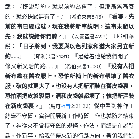
載：『既説新約，就以前約為舊了；但那漸舊漸衰
的，就必快歸無有了。』
『
看哪，先
（希伯來書8:13）
前的事已經成就，現在我將新事説明，這事未發以
先，我就説給你們聽。
』
『耶和華
（以賽亞書42:9）
説：「
日子將到，我要與以色列家和猶大家另立新
約……
」』
『是藉着他給我們開了一
（耶利米書31:31）
條又新又活的路……』
『
没有人把
（希伯來書10:20）
新布縫在舊衣服上，恐怕所補上的新布帶壞了舊衣
服，破的就更大了。也没有人把新酒裝在舊皮袋裏，
恐怕酒把皮袋裂開，酒和皮袋就都壞了；惟把新酒裝
在新皮袋裏。
』
從中看到神作工
（馬可
福音
2:21-22）
絲毫不守舊，當神開展新工作時舊工作也就隨之結束
了，神從來不會持守舊的規條、作法，而總是在説新
話、作新事，給我們帶來新的行路方向，帶領我們進