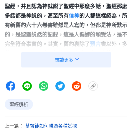
聖經，并且認為神就説了聖經中那麽多話，聖經那麽
多話都是神説的，甚至所有
信神
的人都這樣認為，所
有新舊約六十六卷書雖然是人寫的，但都是神所默示
的，是聖靈説話的記録，這是人偏謬的領受法，是不
完全符合事實的。其實，舊約裏除了
預言
書以外，多
數都屬于歷史記載，新約書信有些是出于人的經歷，
閲讀更多
有些是出于聖靈開啓的，就如保羅寫的書信是出于人
作的工，這都是聖靈開啓的，是寫給衆
教會
的書信，
是他對衆教會弟兄姊妹的勸勉與鼓勵，并不是聖靈説
的話，他不能代表聖靈説話，而且他也不是先知，他
更没看見异象，這信是寫給當時的以弗所、非拉鐵
聖經解析
非、加拉太等幾處教會的。所以説，新約保羅書信都
是保羅給那些教會寫的書信，不是聖靈的默示，也不
上一篇：
基督徒如何勝過各種試探
是聖靈直接的説話，只是保羅作工期間對衆教會的勸