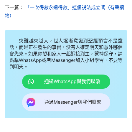
勉、安慰與鼓勵，也是當時保羅的許多作工的記
下一篇：
「一次得救永遠得救」這個説法成立嗎（有聲讀
載
物）
……
他説的話凡是對人有造就、正面的話都對，但
他説的話并不能代表聖靈的説話，不能代表神，人若
把人的經歷記録、把人的書信當作聖靈向衆教會的説
灾難越來越大，世人逐漸意識到聖經預言不是童
話，這是大錯特錯的認識法，這是極大的褻瀆！
」
話，而是正在發生的事實，没有人確定明天和意外哪個
「
若説
《話・卷一 神的顯現與作工・聖經的説法 三》
會先來。如果你想和家人一起迎接到主，蒙神保守，請
點擊WhatsApp或者Messenger加入小組學習，不要等
四福音完全出于聖靈，那為什麽馬太、馬可、路加、
到明天。
約翰他們四個人對當時耶穌作的工作所談的都不一樣
通過WhatsApp與我們聯繫
呢？不信你們看看聖經所記載的彼得三次不認識主都
不相同，各有『特色』。
……
你們好好看看四福音，
耶穌作完的事、説完的話，你看看他們所記載的，簡
通過Messenger與我們聯繫
直是一個人一個樣，各人有各人的看見。若説寫書的
人所寫的完全出于聖靈，那就應該一樣，是統一的，
那為什麽還有不同的地方呢？人對這些看不透不是太