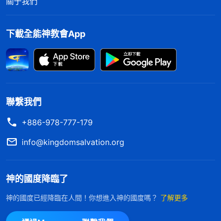
關于我們
知、使徒記載下來，裏面還有他們的一些經歷
見證
，
聖經的作者的確不是神，而是人。人尊稱聖經為
下載全能神教會App
「聖」，是出于人對它的尊敬，但人不明白其中的實
情，就盲目崇拜，不知不覺聖經在人心中的地位越來
越高，甚至高過了神。我不禁回想以往自己為什麽那
麽崇拜聖經，甚至都把聖經當成神來對待，歸根結
底，就是因為我不了解聖經的内幕與實質，就盲目地
聯繫我們
崇拜聖經，高舉聖經，而且我心裏没有主的地位，不
+886-978-777-179
能尊神為大，也没有敬畏神的心，總是注重研究聖經
info@kingdomsalvation.org
的字句，却忽略實行聖經中主的話。想想我一直把聖
經中人的話當成是神默示的，真是觸犯了神都不知
道！現在我明白了，對于聖經中耶和華神的説話，主
神的國度降臨了
耶穌的説話，啓示録中的預言以及先知傳達的神的
神的國度已經降臨在人間！你想進入神的國度嗎？
了解更多
話，我們應該存着敬畏神的心，慎重對待，不可輕