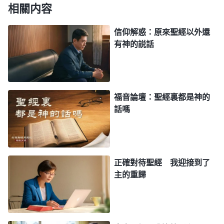
相關内容
糊塗了嗎？
」
《話・卷一 神的顯現與作工・稱呼與身分
從這些話中我明白了：聖經裏除了耶和華的
的説法》
信仰解惑：原來聖經以外還
話、主耶穌的話，神曉喻先知、啓示約翰的話以外，
有神的説話
其餘的都是人的記載，有的記載的是一些歷史事實，
有的是他們個人的一些經歷認識，因為每個人的生活
的背景、身量、素質，還有個人的經歷認識都不一
福音論壇：聖經裏都是神的
樣，所以記載的内容也有所不同，難免會有誤差或人
話嗎
意的摻雜。比如四福音，同樣都是記載主耶穌作的工
作、説的話，但馬太、馬可、路加、約翰他們四個人
所記載的都不一樣，各有特色，這都是人所記載下來
正確對待聖經 我迎接到了
的，我們就不能把他們所記載的説成是神的默示。另
主的重歸
外，彼得、約翰、保羅等人所寫的書信是因為他們經
歷了神的作工，出于對教會的負擔，就把他們對主話
語的經歷認識寫成了書信，勸勉并鼓勵教會的弟兄姊