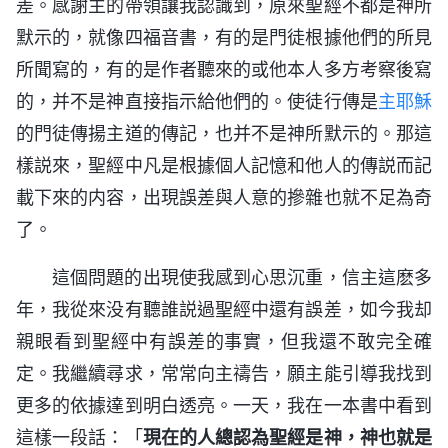
差。感謝主的帶領讓我認識到，原來聖經不都是神所
默示的，就像四福音書，有的是門徒根據他們的所見
所聞寫的，有的是作者聽來的或他本人多方考察後寫
的，并不是神直接指示給他們的。使徒行傳是
主耶穌
的門徒傳揚主道的傳記，也并不是神所默示的。那這
樣説來，聖經中凡是根據個人記憶和他人的傳説而記
載下來的内容，出現誤差與人意的摻雜也就不足為奇
了。
這個問題的出現使我感到心思沉重，信主這麽多
年，我從來没有聽誰説過聖經中還有誤差，如今我却
親眼看到聖經中有誤差的事實，但我還不敢完全確
定。我繼續尋求，常常向主禱告，願主能引導我找到
更多的依據達到明白透亮。一天，我在一本書中看到
這樣一段話：「
現在的人總認為聖經是神，神也就是