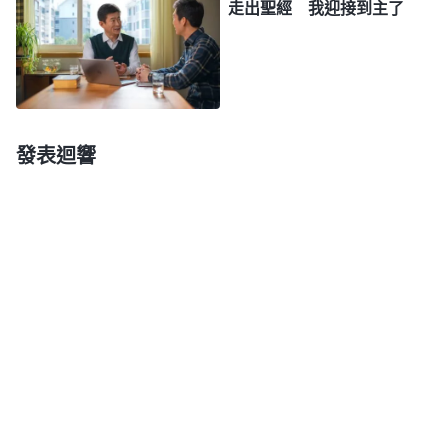
走出聖經 我迎接到主了
妹，雖有聖靈的開啓，對人有造就、有幫助，但我們
也不能把他們所寫的書信當成是聖靈的説話。此時我
才真正確定聖經裏的話并不都是神所默示的，有很多
都是人的話，甚至還有撒但説的話，看來我以往領受
的太偏謬了！
發表迴響
後來，我又從這本書上看到一段話：「
聖經屬于
神在以色列作工的歷史記載，其中記載了許多古先知
的預言，還記載了一些耶和華當時作工的説話。所
以，人都把這書看為『聖』（因為神是聖潔、偉大
的）。當然，這都是人對耶和華的敬畏之心，也是人
對神的仰慕之心，人這樣稱這本書，僅僅是因為受造
之物對造物的主充滿了敬慕之心，甚至有的人把這書
稱為『天書』。其實，這書只是人的記載，并不是耶