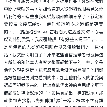
「提阿非羅大人哪，有好些人提筆作書，述説在我們
中間所成就的事，是照傳道的人從起初親眼看見又傳
給我們的。這些事我既從起頭都詳細考察了，就定意
要按着次序寫給你，使你知道所學之道都是確實
的。」
當我看到這處經文時，心裏
（路加福音1:1-4）
感到特别震驚，我反覆地讀「有好些人提筆作書……
是照傳道的人從起初親眼看見又傳給我們的」這句
話，我突然間明白了：原來這些書信是筆者根據傳道
人所傳的和他本人考察之後而記載下來的，并非全是
他們的親身經歷，這怎麽可能會没有誤差呢？他們都
是根據自己聽到或看到的事，加上他們個人的領受與
認識而記載下來的，這怎麽能代表神的意思呢？更不
能説成是神所默示的了，如果真是出于神的默示，那
就像神直接指示先知傳達的話一樣，根本不會有誤