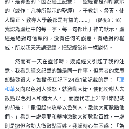
的，是神聖的。因為經上記載：「聖經都是神所默示
的（或作：凡神所默示的聖經），于教訓、督責、使
人歸正、教導人學義都是有益的……」
（提後3：16）
我認為聖經中的每一字、每一句都出于神的默示，聖
經是絶對可信賴的，没有任何的誤差，有絶對的權
威，所以我天天讀聖經，把聖經當神一樣對待。
然而有一天在靈修時，幾處經文引起了我的注
意。我看到經文記載的雖是同一件事，但兩者的意思
却懸殊很大。如撒母耳記下24章1節記載的是：「
耶
和華
又向以色列人發怒，就激動大衛，使他吩咐人去
數點以色列人和猶大人。」而歷代志上21章1節記載
的却是：「撒但起來攻擊以色列人，激動大衛數點他
們。」看到一處是耶和華神激動大衛數點百姓，一處
則是撒但激動大衛數點百姓。我頓時心生困惑：「為