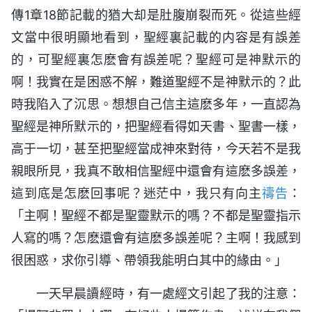
傳1章18節記載的猶大却是肚腹崩裂而死。從這些經
文當中很明顯地看到，聖經裏記載的内容是有誤差
的，可聖經裏怎麽會有誤差呢？聖經可是神默示的
啊！我實在是困惑不解，難道聖經不是神默示的？此
時我陷入了沉思。想想自己信主這麽多年，一直認為
聖經是神所默示的，把聖經看得如天書、聖書一樣，
高于一切，甚至把聖經當成神來對待，今天若不是我
親眼所見，我真不敢相信聖經中還會有這麽多誤差，
這到底是怎麽回事呢？迷茫中，我只有向主
禱告
：
「主啊！聖經不都是聖靈默示的嗎？不都是聖靈指示
人寫的嗎？怎麽還會有這麽多誤差呢？主啊！我感到
很困惑，求你引導、帶領我能明白其中的緣由。」
一天早晨讀經時，有一處經文引起了我的注意：