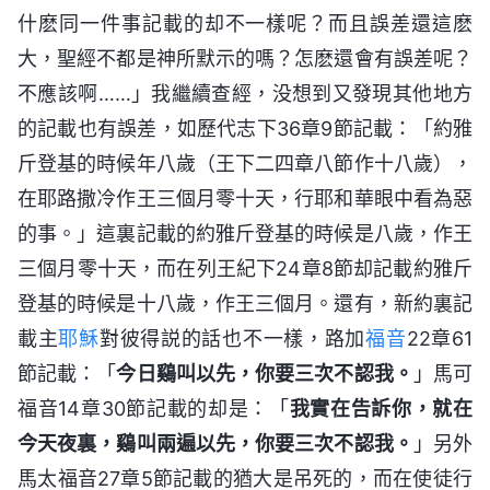
什麽同一件事記載的却不一樣呢？而且誤差還這麽
大，聖經不都是神所默示的嗎？怎麽還會有誤差呢？
不應該啊……」我繼續查經，没想到又發現其他地方
的記載也有誤差，如歷代志下36章9節記載：「約雅
斤登基的時候年八歲（王下二四章八節作十八歲），
在耶路撒冷作王三個月零十天，行耶和華眼中看為惡
的事。」這裏記載的約雅斤登基的時候是八歲，作王
三個月零十天，而在列王紀下24章8節却記載約雅斤
登基的時候是十八歲，作王三個月。還有，新約裏記
載主
耶穌
對彼得説的話也不一樣，路加
福音
22章61
節記載：「
今日鷄叫以先，你要三次不認我。
」馬可
福音14章30節記載的却是：「
我實在告訴你，就在
今天夜裏，鷄叫兩遍以先，你要三次不認我。
」另外
馬太福音27章5節記載的猶大是吊死的，而在使徒行