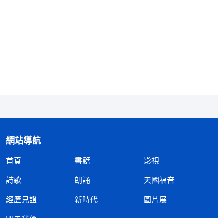
和華親自命名，或親自指導而作出來的，就是説，這
書的作者不是『神』，而是『人』。稱為『聖』經只
是人對這書的尊稱，并不是耶和華與耶穌共同探討出
來之後又共同决定的，這只是人的意思。因為這書不
是耶和華記載的，更不是耶穌記載的，而是許多古先
知、使徒、預言家記載，後人收集彙編的一本在人來
看特别聖潔的古書，而且在人來看，在這其中有許多
人難測的高深的奥秘，有待于後人去打開。所以，人
就更加認為這本書是『天書』了，加上聖經新約中的
網站導航
四福音及《啓示録》，人對這書的態度就更不同于任
何一本書了，就這樣，没有一個人敢解剖這本『天
首頁
書籍
影視
書』，這都是因為這本書太『神聖』了。
」
《話・卷
詩歌
朗誦
天國福音
這段話説得很透
一 神的顯現與作工・聖經的説法 四》
經歷見證
新時代
圖片展
徹，聖經只是神作工的紀實，被當時經歷神作工的先