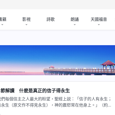
書籍
影視
詩歌
朗誦
天國福音
6節解讀 什麽是真正的信子得永生
我們每個信主之人最大的盼望，聖經上説：「信子的人有永生；
着永生（原文作不得見永生），神的震怒常在他身上。」（約翰