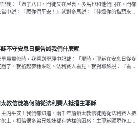
經記載：「過了八日，門徒又在屋裏，多馬也和他們同在。門都
在當中説：『願你們平安！』就對多馬説：『伸過你的指頭來，
日
耶穌不守安息日要告誡我們什麽呢
天早晨靈修時，我看到聖經中記載：「那時，耶穌在安息日從麥
徒餓了，就掐起麥穗來吃。法利賽人看見，就對耶穌説：『看
日
猶太教信徒為何隨從法利賽人抵擋主耶穌
：主内平安！我們都知道，兩千年前猶太教信徒隨從法利賽人把
字架上，相信很多弟兄姊妹都有這樣的困惑：主耶穌顯現作工
日