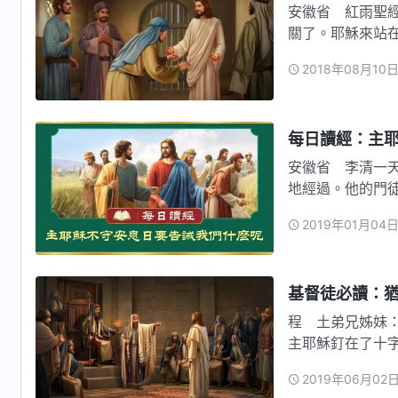
安徽省 紅雨聖
關了。耶穌來站
摸（摸，…
2018年08月10
每日讀經：主
安徽省 李清一
地經過。他的門
哪，你的門…
2019年01月04
基督徒必讀：
程 土弟兄姊妹
主耶穌釘在了十
時，給人帶…
2019年06月02