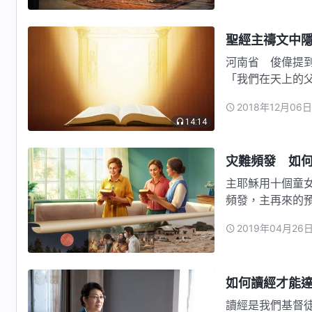
聖經主禱文中
河南省 俊偉提
「我們在天上的
上，如同行在…
2018年12月06日
14:14
灾難頻發 如
主耶穌用十個童
頻發，主再來的
2019年04月26
如何讀經才能達
讀經是我們基督