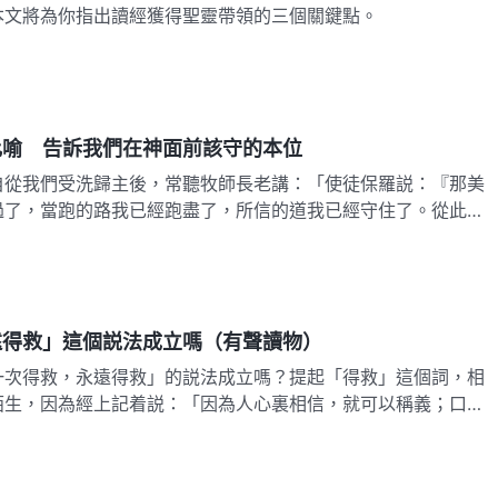
本文將為你指出讀經獲得聖靈帶領的三個關鍵點。
比喻 告訴我們在神面前該守的本位
自從我們受洗歸主後，常聽牧師長老講：「使徒保羅説：『那美
過了，當跑的路我已經跑盡了，所信的道我已經守住了。從此以
遠得救」這個説法成立嗎（有聲讀物）
一次得救，永遠得救」的説法成立嗎？提起「得救」這個詞，相
陌生，因為經上記着説：「因為人心裏相信，就可以稱義；口裏