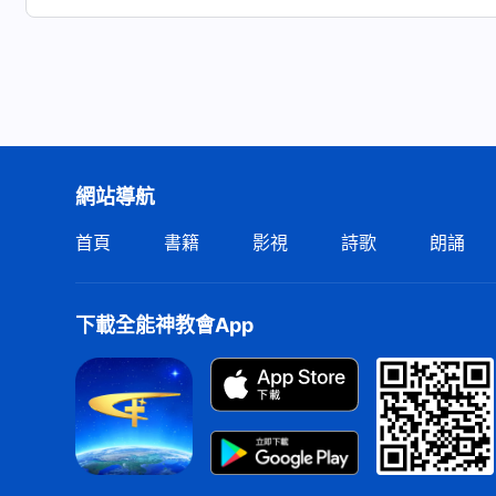
網站導航
首頁
書籍
影視
詩歌
朗誦
下載全能神教會App