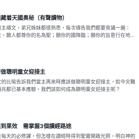
隱藏着天國奥秘（有聲讀物）
到主禱文，弟兄姊妹都很熟悉，每次禱告我們都要背誦一遍：
父，願人都尊你的名為聖；願你的國降臨；願你的旨意行在地
何做聰明童女迎接主
女的比喻告訴我們當主再來時應該做聰明童女迎接主，如今灾難
預兆都已基本應驗，我們該如何成為聰明童女迎接主呢？
日
到果效 需掌握3個讀經路途
徒每天的必修課，但怎樣在讀經時得到聖靈開啟光照，明白神的