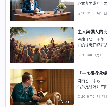
心意與要求呢？
2019年03月21日
主人與僕人的
黑龍江省 王艷
好的仗我已經打
後，有公…
2019年01月10日
「一次得救永
河南省 李敏「
信弟兄姊妹并不
承認，就…
2018年04月17日
13:16