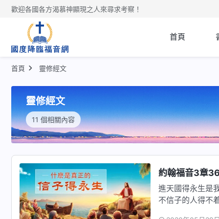
歡迎各國各方渴慕神顯現之人來尋求考察！
首頁
首頁
靈修經文
靈修經文
11 個相關內容
約翰福音3章3
進天國得永生是
不信子的人得不
福音3:…