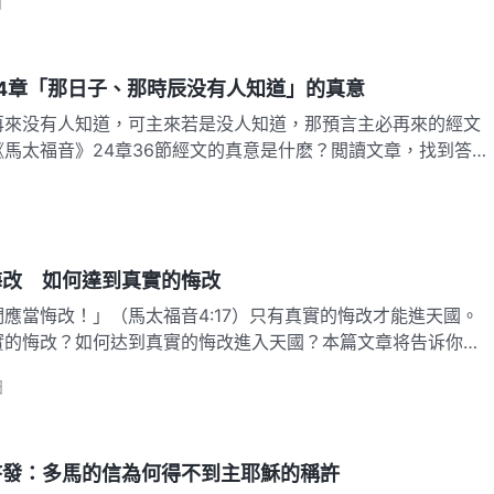
日
4章「那日子、那時辰没有人知道」的真意
再來没有人知道，可主來若是没人知道，那預言主必再來的經文
馬太福音》24章36節經文的真意是什麽？閲讀文章，找到答
悔改 如何達到真實的悔改
應當悔改！」（馬太福音4:17）只有真實的悔改才能進天國。
實的悔改？如何达到真實的悔改進入天國？本篇文章将告诉你答
日
啓發：多馬的信為何得不到主耶穌的稱許