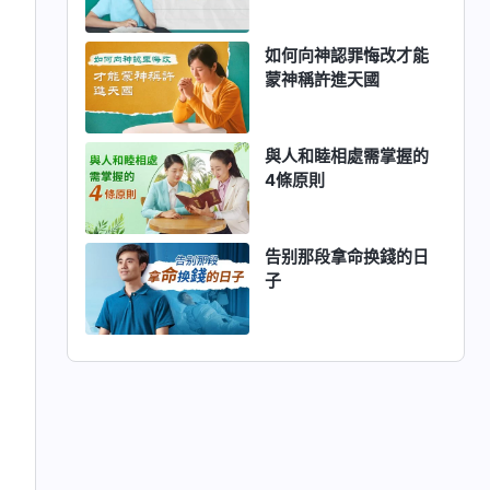
如何向神認罪悔改才能
蒙神稱許進天國
與人和睦相處需掌握的
4條原則
告别那段拿命换錢的日
子