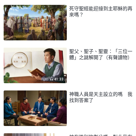
死守聖經能迎接到主耶穌的再
來嗎？
聖父、聖子、聖靈：「三位一
體」之謎解開了（有聲讀物）
41:33
神職人員是天主設立的嗎 我
找到答案了