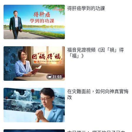
得肝癌學到的功課
福音見證視頻《因「禍」得
「福」》
31:03
在灾難面前，如何向神真實悔
改