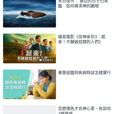
末日啓示： 挪亞的日子已來
臨 如何尋求神的顯現
福音電影《信神系列3：起
來！不願做奴隸的人們》
1:14:11
基督徒臨到疾病時該怎樣實行
怎麽禱告才合神心意，告訴你
3條路途