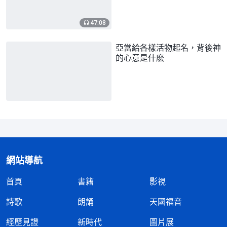
47:08
亞當給各樣活物起名，背後神
的心意是什麽
網站導航
首頁
書籍
影視
詩歌
朗誦
天國福音
經歷見證
新時代
圖片展