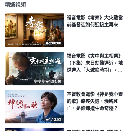
精選視頻
福音電影《考察》大灾難當
前基督徒如何迎接主再來
2:00:00
福音電影《灾中與主相遇》
（下集）末日劫難逼近，地
球進入「大滅絶時期」，人
類進入倒計時，你準備好逃
1:34:40
生了嗎？
基督教會電影《神是我心靈
的歌》癱痪失憶，瀕臨死
亡，是誰締造生命奇迹？
1:12:53