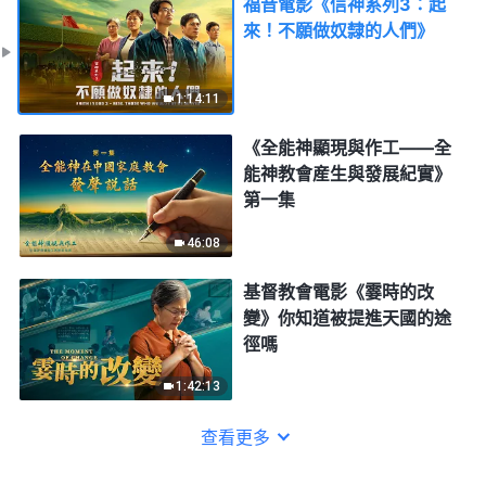
福音電影《信神系列3：起
來！不願做奴隸的人們》
1:14:11
《全能神顯現與作工——全
能神教會産生與發展紀實》
第一集
46:08
基督教會電影《霎時的改
變》你知道被提進天國的途
徑嗎
1:42:13
查看更多