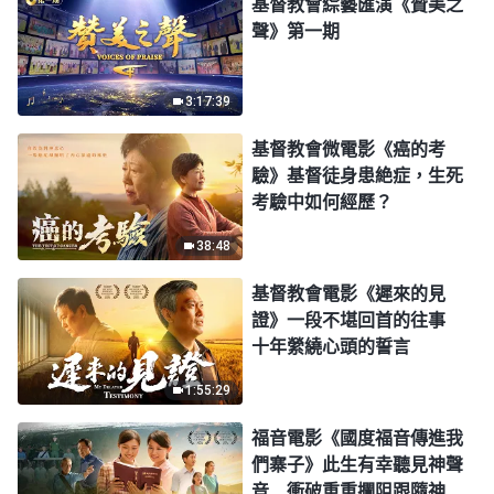
基督教會綜藝匯演《贊美之
聲》第一期
3:17:39
基督教會微電影《癌的考
驗》基督徒身患絶症，生死
考驗中如何經歷？
38:48
基督教會電影《遲來的見
證》一段不堪回首的往事
十年縈繞心頭的誓言
1:55:29
福音電影《國度福音傳進我
們寨子》此生有幸聽見神聲
音 衝破重重攔阻跟隨神