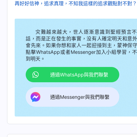
再好好信神，追求真理，不知我這樣的追求觀點對不對？
更密切，更能看見神極大的愛，看見神極大的拯
成全，也得經歷百次熬煉，也必須經過這個過程
全。熬煉是神成全人的最好方式，只有藉着熬煉
灾難越來越大，世人逐漸意識到聖經預言不
苦難，人對神就没有真實的愛，裏面没有試煉，
話，而是正在發生的事實，没有人確定明天和意
會先來。如果你想和家人一起迎接到主，蒙神保
個地步，你看見自己的軟弱、自己的難處，看見
點擊WhatsApp或者Messenger加入小組學習，
逆太多。試煉之中才能真正地認識自己的實在情形
到明天。
—
通過WhatsApp與我們聯繫
你對神的性情如果不認識，在試煉當中你必
藉着哪種方式來成全人，當神的試煉臨到你，不
通過Messenger與我們聯繫
情，神全部性情向人一顯明，給你的肉體帶來的
痛苦，不受這些痛苦達不到被神成全，你也不能
你顯明。從創世以來到現在，神的全部性情從未
人顯明，而且藉着成全人的時候顯明他的性情，