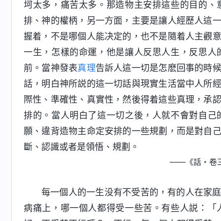
坷太多，痛苦太多。那造物主安排這些的目的、
排、神的權柄，另一方面，主要是讓人經歷人這
握着，不是哪個人能决定的，也不是隨着人主觀
一生，怎樣的命運，他是讓人反思人生，反思人
前。當神發表
真理
告訴人這一切是怎麽回事的時
話，明白神所説的這一切話與現實生活當中人所
際性、準確性、真實性，然後得着這些真理，承
排的。當人明白了這一切之後，人就不會對自己
願、違背造物主命定安排的一些規劃，而是對自
斷、認識或者是領悟、規劃。
——《話・
每一個人的一生没有不受苦的，有的人在家
病痛上，哪一個人都得受一些苦。有些人説：「