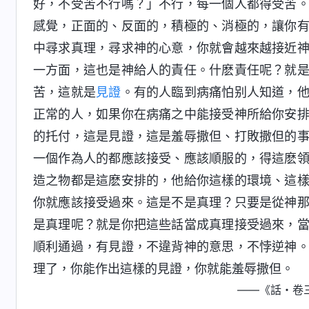
好，不受苦不行嗎？」不行，每一個人都得受苦
感覺，正面的、反面的，積極的、消極的，讓你
中尋求真理，尋求神的心意，你就會越來越接近
一方面，這也是神給人的責任。什麽責任呢？就
苦，這就是
見證
。有的人臨到病痛怕别人知道，
正常的人，如果你在病痛之中能接受神所給你安
的托付，這是見證，這是羞辱撒但、打敗撒但的
一個作為人的都應該接受、應該順服的，得這麽
造之物都是這麽安排的，他給你這樣的環境、這
你就應該接受過來。這是不是真理？只要是從神
是真理呢？就是你把這些話當成真理接受過來，
順利通過，有見證，不違背神的意思，不悖逆神
理了，你能作出這樣的見證，你就能羞辱撒但。
——《話・卷