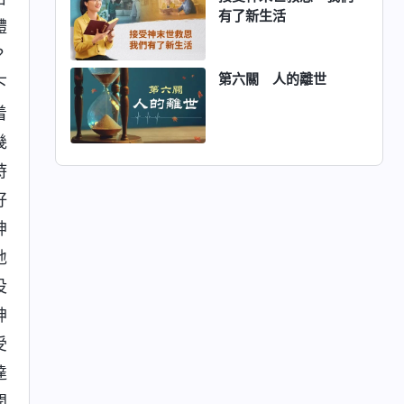
有了新生活
體
？
第六關 人的離世
下
着
幾
時
好
神
地
没
神
受
達
開