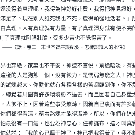
在還没得着真理呢，我得為神好好花費，我得把神見證好
得滿足了。現在别人誰死我也不死，還得頑强地活着。」
明白真理。人有真理就有力量，有了真理渾身就有使不完
有了真理就剛强壯膽，受多少苦也不覺得苦了。
——《話・卷三 末世基督座談紀要・怎樣認識人的本性》
世界也弃絶，家裏也不平安，神還不喜悦，前途暗淡，有
，這樣的人是狗熊一個，没有毅力，是懦弱無能之人！神
受的試煉越大。你愛他就有各種各樣的苦都臨到你，你不
神，總覺着周圍有許多環境勝不過去，而且因着自己身量
高，人够不上，因着這些事受熬煉，因着自己裏面有許多
但你們都得看清，藉着熬煉才能得潔净。所以，你們在這
哪怕最後有一口氣，也要為神忠心，任神擺布，這才叫真
時你就説：「我的心已屬于神了，神已把我得着了，我不