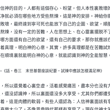
人信神的目的，人都有這個存心、盼望，但人本性裏敗壞
潔净就必須在哪些地方受些熬煉，這是神的安排。神給你
的敗壞，最終達到寧可死也能放下自己的企圖、欲望，順
的熬煉，没有一定的苦難，人在思想上、在心靈裏擺脱不
在哪方面還有自己的欲望，還有自己的要求，那你就應該
得着真理，明白神的心意。其實，許多真理都是在苦難試
、在順境裏就能明白神的心意，就能認識到神的全能智慧
—《話・卷三 末世基督座談紀要・試煉中應該怎樣滿足神》
理，所以還覺着心裏空虚，活着感覺痛苦，盡本分也没有
理，還没認識神，所以裏面還没多大享受。尤其你們都遭
活着，這是肉體的軟弱。有些人還認為：人信神裏面該有
安喜樂太少了，不像恩典時代那樣有享受了，現在信神太