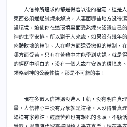
人信神所追求的都是得着以後的福氣，這是
東西必須通過試煉來解决，人裏面哪些地方没得
設環境，迫使你在這環境裏面受熬煉來認識自己
神的主宰安排。所以對于人來説，如果没有幾年
肉體敗壞的轄制。人在哪方面還受撒但的轄制，
哪方面受苦。只有在苦難中才能學到功課，就是
的經歷中明白的，没有一個人説在安逸的環境裏
領略到神的公義性情，那是不可能的事！
—
現在多數人信神還没進入正軌，没有明白真
量，人信神心中没有异象就是這樣。人没得着真
逼迫有家難歸，經歷苦難也有想死的念頭，不願
受呀，恩典時代聖靈還賜給人平安喜樂，現在平