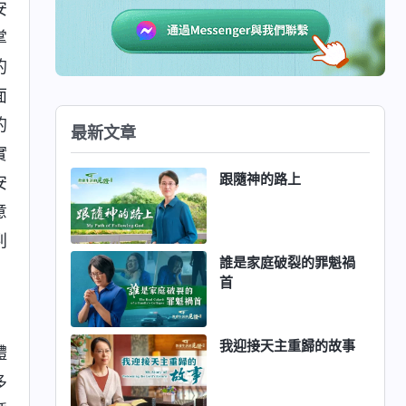
安
掌
的
面
的
最新文章
實
跟隨神的路上
安
意
判
誰是家庭破裂的罪魁禍
首
我迎接天主重歸的故事
體
多