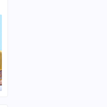
神
成
有
一
悖
是
性
多
向
班
的