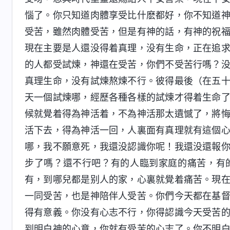
惱了。你只知道肉體享受比什麽都好，你不知道
受苦，雖然肉體受苦，但是有神的話，有神的祝
現在主要是人還没得着真理，没有生命，正在追
的人都受試煉，神還在受苦，你們不受苦行嗎？
真理生命，没有試煉熬煉不行。彼得最後（在五
天一個試煉哪，經歷各種各樣的試煉才得着生命
候就覺着得為神活着，不為神活那太遺憾了，將
活下去，得為神活一回，人裏面有真理就有這個
哪，我不願意死，我還没認識你呢！我還没還報
步了嗎？還不行吧？有的人臨到家庭的痛苦，有
有，到哪兒都是别人的家，心裏就覺着痛苦。現
一同受苦，也是神陪伴人受苦。你們今天都在基
得有意義。你没有心志不行，你得認識今天受苦
到明白神的心意，你就有受苦的心志了。你不明