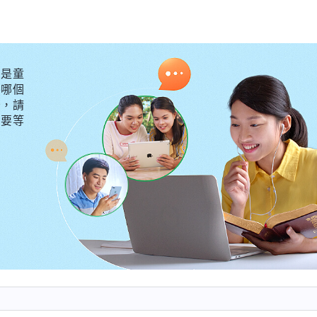
救。彼得經歷數百次熬煉，約伯也幾經試煉，你們要想被
，必須藉着這個步驟，才能滿足神的心意，才能達到被神
，藉着痛苦的試煉，才能使人心裏對神發出真實的愛。没
是童
没有真實的熬煉臨到，人的心總是在外面漂着，受熬煉到
外哪個
守，請
自己的缺少太多，遇到許多難處都勝不過去，看見自己的
不要等
，試煉更能成全人。
—《話・卷一 神的顯現與作工・經歷痛苦試煉才知神可愛》
然得倒下，因為你不知道神是怎樣成全人的，你不知道神
符合你的觀念你就站立不住了。神真實的愛就是神的全部
是什麽？神的公義性情向人一顯明，人的肉體必然要受許
把真實的愛獻給神，神若成全你，必須得把他的全部性情
向人顯明，在末世神將他的全部性情向他所預定揀選的這
藉此作成一班人，這是神對人真實的愛。經歷神對人真實