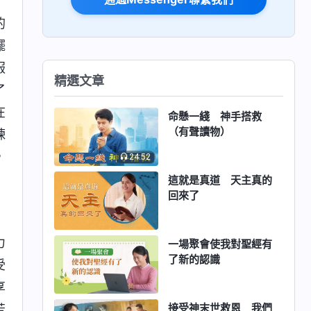
的
擺
服
精選文章
了
在
命懸一綫 神手搭救
（有聲讀物）
煉
，
24:52
這就是真道 天主真的
回來了
力
一場聚會使我對聖經有
了新的認識
受
享
接受神末世救恩 我們
苦