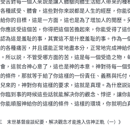
。受苦對每一個人來説是讓人體驗肉體生活給人帶來的種
有各種感受、體會，這些對你來説都是人生的經歷，你能
神給你的目標，這是一方面，這也是為了增加人的閲歷。
是你應該受這個苦，你得把這個苦擔起來，你能受得了這
他認為這是羞耻的事，其實這不是什麽羞耻的事。作為一
排的各種痛苦，并且還能正常地盡本分，正常地完成神給
事。所以説，不管受哪方面的苦，這是每一個受造之物，
領會，這就合神心意了，這也是神的本意。神對待每一個
樣的條件，那就等于給了你這樣的一份責任、義務與托付
那兒來的，神對你有這樣的要求，這就是真理。為什麽説
當你臨到事的時候這些話就能解决你的觀念、悖逆，讓你
。你能順服神給你的這樣的條件、這樣的環境，你就明白
三 末世基督座談紀要・解决觀念才能進入信神正軌（一）》