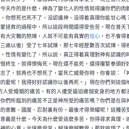
神今天作的是什麽，神為了變化人的性情就得讓你們的肉
福，你想死也死不了，没認識神、没得着真理你能甘心嗎
求蒙拯救的過程中，所以這段時間還得受些苦。現在普天
没有大灾難的熬煉，人就不可能有真實的
信心
，也不會得
十三歲以後）受了七年試煉，那七年經歷數百次試煉，得
了，性情有變化了。所以説，真正得着真理對神有認識的
悔恨終生，就得懊悔死。現在還不能死，還得攥緊拳頭好
心志了，就再也不想死了，當死亡威脅你時，你會説：「
你的愛呢！我得好好認識你以後再死。」現在你們到這個
的人受婚姻的痛苦，有的人遭受逼迫連個安身的地方都
在你們所臨到的痛苦不正是神所受的痛苦嗎？你們是在與
督的患難、國度、忍耐裏有份，最後才得榮耀呢！這種苦
的意義是什麽，今天為什麽受這麽多苦，你得尋求真理，
白神的心意，光琢磨受苦，越琢磨越難受，那就麻煩了，