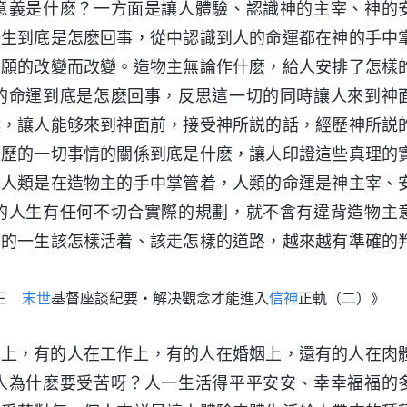
意義是什麽？一方面是讓人體驗、認識神的主宰、神的
一生到底是怎麽回事，從中認識到人的命運都在神的手中
意願的改變而改變。造物主無論作什麽，給人安排了怎樣
的命運到底是怎麽回事，反思這一切的同時讓人來到神
候，讓人能够來到神面前，接受神所説的話，經歷神所説
經歷的一切事情的關係到底是什麽，讓人印證這些真理的
認人類是在造物主的手中掌管着，人類的命運是神主宰、
的人生有任何不切合實際的規劃，就不會有違背造物主
己的一生該怎樣活着、該走怎樣的道路，越來越有準確的
卷三
末世
基督座談紀要・解决觀念才能進入
信神
正軌（二）》
庭上，有的人在工作上，有的人在婚姻上，還有的人在肉
人為什麽要受苦呀？人一生活得平平安安、幸幸福福的