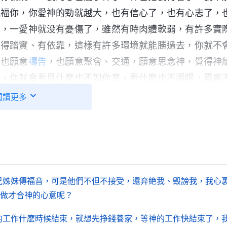
祝福你，你愛神的勁就越大，也有信心了，也有心志了，
説，一愛神就没有憂傷了，雖然有時肉體軟弱，有許多實
覺得踏實、有依靠，這樣有許多環境就能勝過去，你就不
，也願意
禱告
，也願意聚會、交通，願意思念神，覺得神
了，你就會看見什麽也不如你意，看什麽也不順眼，靈裏
受的苦太多、太委屈。你若不是為了喜樂而追求，乃是為
閲讀更多
就大了。神所説的人都能實行，所做所行都能滿足神，這
神的話，無論到什麽時候，别人没勁了，你裏面還照樣有
就是實際身量。你到底有多大身量，就看你愛神的心有
到時你是否軟弱，弟兄姊妹對你弃絶了，你還能不能站住
兄姊妹傳福音，可是他們不但不接受，還弃絶我、毁謗我，我心
—《話・卷一 神的顯現與作工・經歷痛苦試煉才知神可愛》
做才合神的心意呢？
的工作什麽時候結束，就想先挣錢養家，等神的工作快結束了，
痛苦對人的生命都有益處，更能安静在神面前，與神的關