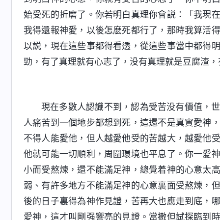
始受死的折磨了。你若明白真理你會説：「我現
我得還報神愛，以後怎麽死都行了，那時我算活
以説，現在這些事都得看透，從這些事當中都得
勁，有了真理就有心志了，没有真理就是豆腐渣，
現在多數人認識不到，認為受苦没有價值，
人痛苦到一個地步都想到死，這還不是真實愛神
不得人能愛他，但人越愛他受的苦越大，越愛他
他就可能一切順利，周圍環境也平息了。你一愛
小而受熬煉，還不能滿足神，總覺着神的心意太
弱、有許多地方不能滿足神的心意裏面受熬煉，
後的日子裏得為神作見證，苦再大也應走到底，
愛神，這才叫剛强響亮的見證。當撒但試探臨到