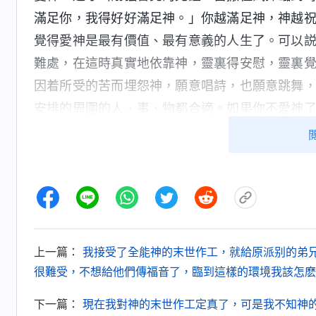
滿足你，我得好好滿足神。」你越滿足神，神越
覺得愛神是最有價值、最有意義的人生了。可以
難處，在這時真實地依靠神，靈裏得安慰，靈裏
因着所受的苦而埋怨神，願意唱詩，也願意跳舞
安排的周圍的人、事、物都合適。如果你不愛神
得釋放、受壓，對神總有埋怨之心，總覺着自己
能滿足神，不受撒但的控告，這樣追求愛神的勁
叫有實際了。追求滿足神就是以愛神的心去實行
顆愛神的心，在深處渴慕神，在深處想念神，這
大，看你在試煉臨到時能否站立得住，有環境臨
場，事實臨到時就看出你愛神的心到底如何。
上一篇：
我接受了全能神的末世作工，就給原派别的弟
—
很難受，不想給他們傳福音了，臨到這樣的環境我該怎麽
下一篇：
現在我對神的末世作工定真了，可是我不知神
神越熬煉人，使人的心越能愛神，人的心受