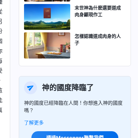
種
末世神為什麽還要道成
從
肉身顯現作工
另
份
怎樣認識道成肉身的人
個
子
你
每
受
，
神的國度降臨了
這
能
神的國度已經降臨在人間！你想進入神的國度
真
嗎？
了解更多
通過Messenger聯繫我們