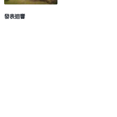
的心意。
痛該怎麽經歷呢？
——《話・卷一 神的顯現與作工・愛神才是真實的信神》
發表迴響
神在人身上所作的每一步工作，在外表看到的好
像是人在與人接觸，好像是出于人的安排，或出于人
的攪擾，但是背後每一步工作、每一件事都是撒但在
神面前打的賭，都需要人為神站住
見證
。就像約伯受
試煉的時候，背後是撒但與神在打賭，而臨到約伯的
是人的作為，是人的攪擾。在你們身上神所作的每一
步工作，背後都是撒但與神在打賭，背後都有争戰。
比如，你對弟兄姊妹産生成見，你想説一些話，覺得
神不喜悦，但不説裏面還難受，這時裏面就開始争戰
了，「是説呢，還是不説呢？」這就是争戰。所以
説，每一件事臨到都有一場争戰，當你裏面有争戰