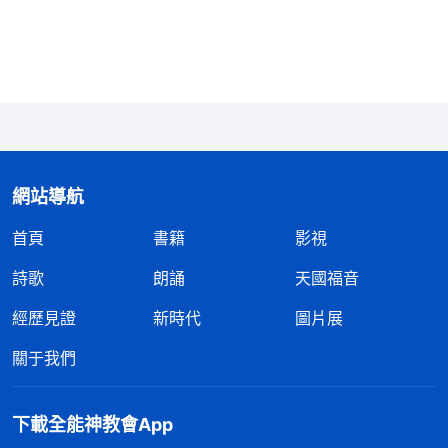
時，藉着你實際地配合，實際地受苦，神就作工在你
身上，最後你裏面就能放下這件事，自然而然火就消
了，這也是你與神配合的果效。做每一件事都需要人
付出一定的心血代價，没有實際的受苦，達不到滿足
神，根本談不到滿足神，只不過是空喊口號！就這些
空口號能滿足神嗎？撒但與神在靈界争戰的時候，你
該怎麽滿足神，該怎麽為神站住見證？你該知道，每
網站導航
一件事臨到對你都是一次大的試煉，都是神需要你作
首頁
書籍
影視
見證的時候。你從外表看事好像不大，但這些事臨到
詩歌
朗誦
天國福音
就能看出你這個人到底愛不愛神，若愛神就能為神站
經歷見證
新時代
圖片展
住見證，如果没實行愛神，説明你不是一個實行真理
的人，你没有真理，也没有什麽生命，是糠皮！每臨
關于我們
到一件事，都是神需要人為他站住見證的時候，别看
現在你没臨到什麽大事，不作什麽大的見證，但在日
下載全能神教會App