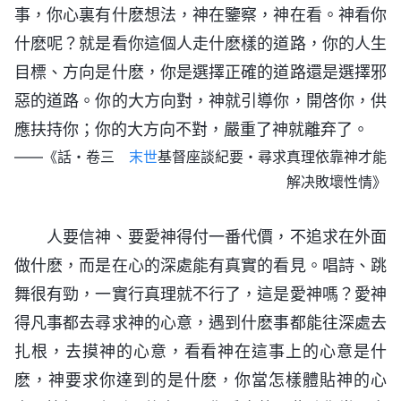
事，你心裏有什麽想法，神在鑒察，神在看。神看你
什麽呢？就是看你這個人走什麽樣的道路，你的人生
目標、方向是什麽，你是選擇正確的道路還是選擇邪
惡的道路。你的大方向對，神就引導你，開啓你，供
應扶持你；你的大方向不對，嚴重了神就離弃了。
——《話・卷三
末世
基督座談紀要・尋求真理依靠神才能
解决敗壞性情》
人要信神、要愛神得付一番代價，不追求在外面
做什麽，而是在心的深處能有真實的看見。唱詩、跳
舞很有勁，一實行真理就不行了，這是愛神嗎？愛神
得凡事都去尋求神的心意，遇到什麽事都能往深處去
扎根，去摸神的心意，看看神在這事上的心意是什
麽，神要求你達到的是什麽，你當怎樣體貼神的心