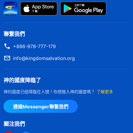
常生活的細節當中，都關乎到神的見證，讓弟兄姊妹
佩服，讓家裏人佩服，讓周圍的人都佩服，等到有一
天外邦人進來，對你的所做所行都佩服，看見神作得
實在太好了，在你身上就是一個見證。雖然你没有什
聯繫我們
麽見識，素質又差，但通過神的成全，你能滿足神，
+886-978-777-179
能體貼神的心意，看見神在這素質最差的人身上作了
這麽大的工作，人認識了神，都成了在撒但面前的
得
info@kingdomsalvation.org
勝者
，對神忠心到一個地步，那這班人就是最有骨氣
的人，這是最大的見證。雖然大的工作你作不了，但
神的國度降臨了
你會滿足神，他不能放下觀念，你能放下觀念，他不
神的國度已經降臨在人間！你想進入神的國度嗎？
了解更多
會在實際經歷中見證神，你會用自己的實際身量、實
際行動去報答神的愛，為神作響亮的見證，這才叫實
通過Messenger聯繫我們
際的愛神。如果你做不到這一點，那你在家裏人當
關注我們
中、在弟兄姊妹中間、在世人面前就没有見證。在撒