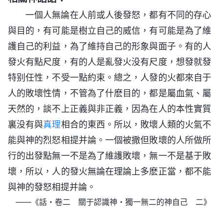
一個人無論在人前或人後發怒，都有不同的存心
與目的，有可能是樹立自己的威信，有可能是為了維
護自己的利益，為了維持自己的形象與面子。有的人
發火有點尺度，有的人是亂發火没有尺度，想發就發
特别任性，不受一點約束。總之，人發的火都來自于
人的敗壞性情，不管為了什麽目的，都是屬血氣、屬
天然的，談不上正義與非正義，因為在人的本性實質
裏没有與
真理
相合的東西。所以，敗壞人類的火氣不
能與神的烈怒相提并論。一個被撒但敗壞的人所做所
行的出發點無一不是為了維護敗壞，無一不是基于敗
壞，所以，人的發火無論在理論上多麽正當，都不能
與神的發怒相提并論。
——《話・卷二 關于認識神・獨一無二的神自己 二》