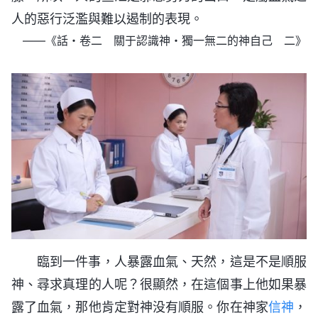
人的惡行泛濫與難以遏制的表現。
——《話・卷二 關于認識神・獨一無二的神自己 二》
臨到一件事，人暴露血氣、天然，這是不是順服
神、尋求真理的人呢？很顯然，在這個事上他如果暴
露了血氣，那他肯定對神没有順服。你在神家
信神
，