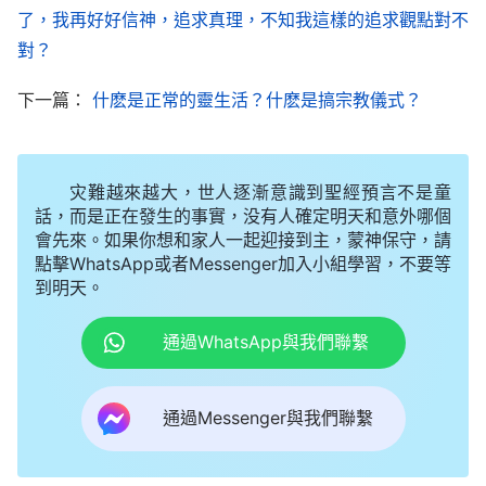
没人體貼你的軟弱，你總認為神作得太過分了，而且
了，我再好好信神，追求真理，不知我這樣的追求觀點對不
還會説：「神怎麽這麽嚴厲呢？為什麽總對人不放鬆
對？
呢？」人滿足肉體太厲害，太寶愛肉體，就能把自己
下一篇：
什麽是正常的靈生活？什麽是搞宗教儀式？
斷送了。如果你真實愛神，不滿足肉體，你就看見神
所作的太合適、太好，咒詛你的悖逆、審判你的不義
是應該的。有時神責打、管教你，興起環境來磨煉
灾難越來越大，世人逐漸意識到聖經預言不是童
話，而是正在發生的事實，没有人確定明天和意外哪個
你，逼着你到神面前，你總感覺神所作的太好，這樣
會先來。如果你想和家人一起迎接到主，蒙神保守，請
你似乎覺着没有多大痛苦，而且覺着神太可愛了。你
點擊WhatsApp或者Messenger加入小組學習，不要等
如果體貼肉體軟弱，説神作得太過分，那你就覺着你
到明天。
總在痛苦之中，總有憂傷，而且對神所作的一切工作
通過WhatsApp與我們聯繫
也都模糊，似乎神根本不體恤人的軟弱，不知道人的
難處，你就總覺着你一個人孤苦伶仃，像受了多大委
通過Messenger與我們聯繫
屈似的，這時你就發怨言了。你越這樣體貼肉體軟
弱，越覺得神作得太過分，到最後嚴重到一個地步，