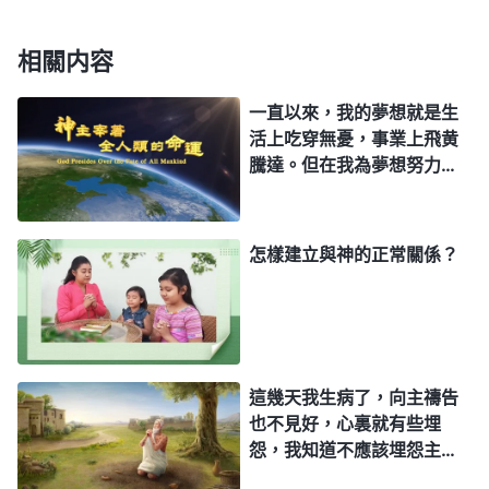
你否認神作的工，開始抵擋神，裏面就滿了悖逆的東
西。……你在神面前能不能得着生命，最後是什麽結
相關内容
局，就看你自己怎麽實行背叛肉體。神拯救了你，也
一直以來，我的夢想就是生
揀選預定了你，但你現在不願意滿足神，不願意實行
活上吃穿無憂，事業上飛黄
真理，不願意以自己真實愛神的心來背叛自己的肉
騰達。但在我為夢想努力奮
體，到最後就把自己坑了，那你就要受極大的痛苦。
鬥的過程中，却發現很多事
情我都無法掌控，計劃好的
你總體貼肉體，慢慢撒但就把你侵吞了，你也没有什
事情根本無法實現，我感覺
麽生命了，也没有什麽靈的感動了，到有一天你裏面
怎樣建立與神的正常關係？
這樣活着好累。為什麽計劃
就徹底黑暗了。你活在黑暗之中，撒但就把你擄去
趕不上變化，人的一切真的
不由自己掌握嗎？
了，你心裏再也没有神了，那時你就會否認神的存在
而離開神。所以，要想愛神得付出一番苦的代價，得
受苦，并不須外面怎麽熱心、怎麽吃苦，或多看看
這幾天我生病了，向主禱告
也不見好，心裏就有些埋
書、多跑跑路，乃是能放下人裏面的東西：奢侈的想
怨，我知道不應該埋怨主，
法，個人的利益，己的打算，觀念，存心。這才是神
可又身不由己，請問臨到病