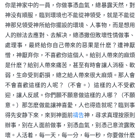
你是神家中的一員，你做事憑血氣，總暴露天然，對
神没有順服，臨到環境也不能從神領受，就是不能從
神那兒領受神所給你擺設的環境、人事物，而是想用
人的辦法去應對、去解决，總憑撒但敗壞性情做事、
處理事，最終給你自己帶來的惡果是什麽？遭神厭
憎，神厭弃你，不喜歡你這個人。給别人帶來的麻煩
是什麽？給别人帶來痛苦，甚至有時會讓人消極、軟
弱，生命受到虧損，總之給人帶來很大麻煩。那人會
不會喜歡這樣的人呢？（不會。）這樣的人不受歡
迎，讓人反感。你們願不願意做這樣的人哪？（不願
意。）那怎麽做能讓神喜愛，人也得造就呢？臨到事
得先安静下來，來到神面前
禱告
神，尋求真理按原則
辦事，别在人面前做事，别憑血氣，别憑己意流露敗
壞。人活着，每一天，每一分，每一秒，你要做什麽