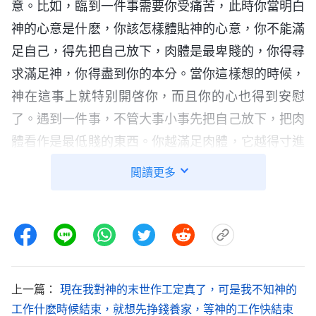
意。比如，臨到一件事需要你受痛苦，此時你當明白
神的心意是什麽，你該怎樣體貼神的心意，你不能滿
足自己，得先把自己放下，肉體是最卑賤的，你得尋
求滿足神，你得盡到你的本分。當你這樣想的時候，
神在這事上就特别開啓你，而且你的心也得到安慰
了。遇到一件事，不管大事小事先把自己放下，把肉
體看作是最低賤的東西。你越滿足肉體，它越得寸進
尺，這次滿足它，下次它還有要求，總這樣做人就更
閲讀更多
寶愛自己的肉體了。肉體總有奢侈的欲望，總讓你滿
足它，總讓它裏面得享受，或吃、穿，或發脾氣，或
體貼自己的軟弱，懶惰……你越滿足它，它的欲望越
大，而且越來越放蕩，達到一個地步，人的肉體能存
有更深的觀念，能悖逆神，能高捧自己，而且對神的
上一篇：
現在我對神的末世作工定真了，可是我不知神的
工作也疑惑。你越滿足肉體，肉體軟弱越多，總感覺
工作什麽時候結束，就想先挣錢養家，等神的工作快結束